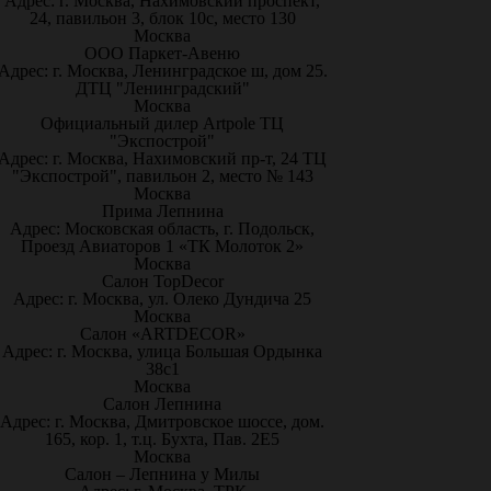
Адрес: г. Москва, Нахимовский проспект,
24, павильон 3, блок 10с, место 130
Москва
ООО Паркет-Авeню
Адрес: г. Москва, Ленинградское ш, дом 25.
ДТЦ "Ленинградский"
Москва
Официальный дилер Artpole ТЦ
"Экспострой"
Адрес: г. Москва, Нахимовский пр-т, 24 ТЦ
"Экспострой", павильон 2, место № 143
Москва
Прима Лепнина
Адрес: Московская область, г. Подольск,
Проезд Авиаторов 1 «ТК Молоток 2»
Москва
Салон TopDecor
Адрес: г. Москва, ул. Олеко Дундича 25
Москва
Салон «ARTDECOR»
Адрес: г. Москва, улица Большая Ордынка
38с1
Москва
Салон Лепнина
Адрес: г. Москва, Дмитровское шоссе, дом.
165, кор. 1, т.ц. Бухта, Пав. 2Е5
Москва
Салон – Лепнина у Милы