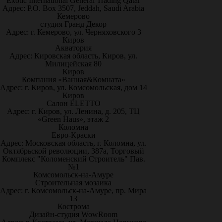
Exotic International General Trading Qatar
Адрес: P.O. Box 3507, Jeddah, Saudi Arabia
Кемерово
студия Гранд Декор
Адрес: г. Кемерово, ул. Черняховского 3
Киров
Акватория
Адрес: Кировская область, Киров, ул.
Милицейская 80
Киров
Компания «Ванная&Комната»
Адрес: г. Киров, ул. Комсомольская, дом 14
Киров
Салон ELETTO
Адрес: г. Киров, ул. Ленина, д. 205, ТЦ
«Green Haus», этаж 2
Коломна
Евро-Краски
Адрес: Московская область, г. Коломна, ул.
Октябрьской революции, 387а, Торговый
Комплекс "Коломенский Строитель" Пав.
№1
Комсомольск-на-Амуре
Строительная мозаика
Адрес: г. Комсомольск-на-Амуре, пр. Мира
13
Кострома
Дизайн-студия WowRoom