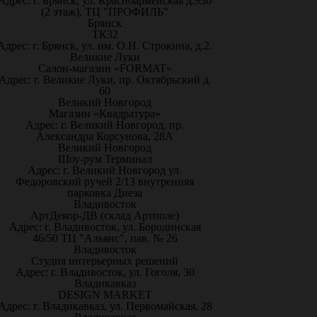
Адрес: г. Брянск, ул. Красноармейская д.93б
(2 этаж), ТЦ "ПРОФИЛЬ"
Брянск
ТК32
Адрес: г. Брянск, ул. им. О.Н. Строкина, д.2.
Великие Луки
Салон-магазин «FORMAT»
Адрес: г. Великие Луки, пр. Октябрьский д.
60
Великий Новгород
Магазин «Квадратура»
Адрес: г. Великий Новгород, пр.
Александра Корсунова, 28А
Великий Новгород
Шоу-рум Терминал
Адрес: г. Великий Новгород ул.
Федоровский ручей 2/13 внутренняя
парковка Диеза
Владивосток
АртДекор-ДВ (склад Артполе)
Адрес: г. Владивосток, ул. Бородинская
46/50 ТЦ "Альянс", пав. № 26
Владивосток
Студия интерьерных решений
Адрес: г. Владивосток, ул. Гоголя, 30
Владикавказ
DESIGN MARKET
Адрес: г. Владикавказ, ул. Первомайская, 28