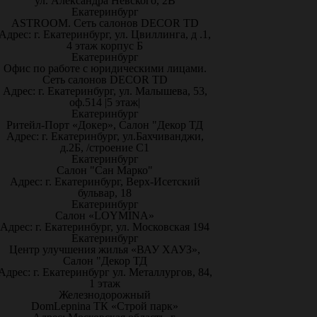
ул. Александра Невского, 2В
Екатеринбург
ASTROOM. Сеть салонов DECOR TD
Адрес: г. Екатеринбург, ул. Цвиллинга, д .1,
4 этаж корпус Б
Екатеринбург
Офис по работе с юридическими лицами.
Сеть салонов DECOR TD
Адрес: г. Екатеринбург, ул. Малышева, 53,
оф.514 |5 этаж|
Екатеринбург
Ритейл-Порт «Докер», Салон "Декор ТД
Адрес: г. Екатеринбург, ул.Бахчиванджи,
д.2Б, /строение С1
Екатеринбург
Салон "Сан Марко"
Адрес: г. Екатеринбург, Верх-Исетский
бульвар, 18
Екатеринбург
Салон «LOYMINA»
Адрес: г. Екатеринбург, ул. Московская 194
Екатеринбург
Центр улучшения жилья «ВАУ ХАУЗ»,
Салон "Декор ТД
Адрес: г. Екатеринбург ул. Металлургов, 84,
1 этаж
Железнодорожный
DomLepnina ТК «Строй парк»