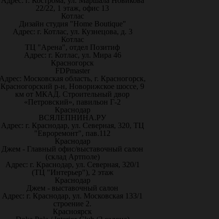
Адрес: г. Кострома, ул. Маршала Новикова
22/22, 1 этаж, офис 13
Котлас
Дизайн студия "Home Boutique"
Адрес: г. Котлас, ул. Кузнецова, д. 3
Котлас
ТЦ "Арена", отдел Позитиф
Адрес: г. Котлас, ул. Мира 46
Красногорск
FDPmaster
Адрес: Московская область, г. Красногорск,
Красногорский р-н, Новорижское шоссе, 9
км от МКАД. Строительный двор
«Петровский», павильон Г-2
Краснодар
ВСЯЛЕПНИНА.РУ
Адрес: г. Краснодар, ул. Северная, 320, ТЦ
"Евроремонт", пав.112
Краснодар
Джем - Главный офис/выставочный салон
(склад Артполе)
Адрес: г. Краснодар, ул. Северная, 320/1
(ТЦ "Интерьер"), 2 этаж
Краснодар
Джем - выставочный салон
Адрес: г. Краснодар, ул. Московская 133/1
строение 2.
Красноярск