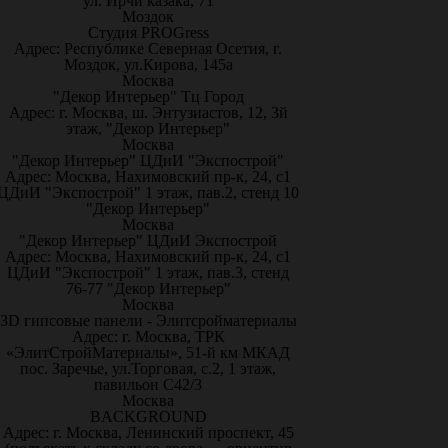
ул. Ирчи казака, 71
Моздок
Студия PROGress
Адрес: Республике Северная Осетия, г.
Моздок, ул.Кирова, 145а
Москва
"Декор Интерьер" Тц Город
Адрес: г. Москва, ш. Энтузиастов, 12, 3й
этаж, "Декор Интерьер"
Москва
"Декор Интерьер" ЦДиИ "Экспострой"
Адрес: Москва, Нахимовский пр-к, 24, с1
ЦДиИ "Экспострой" 1 этаж, пав.2, стенд 10
"Декор Интерьер"
Москва
"Декор Интерьер" ЦДиИ Экспострой
Адрес: Москва, Нахимовский пр-к, 24, с1
ЦДиИ "Экспострой" 1 этаж, пав.3, стенд
76-77 "Декор Интерьер"
Москва
3D гипсовые панели - Элитсройматериалы
Адрес: г. Москва, ТРК
«ЭлитСтройМатериалы», 51-й км МКАД
пос. Заречье, ул.Торговая, с.2, 1 этаж,
павильон С42/3
Москва
BACKGROUND
Адрес: г. Москва, Ленинский проспект, 45