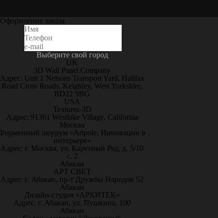
Оформление заказа
Выберите свой город
UK
3D Wall Panel Company
Адрес: Unit 1 Nelsons Transport Yard, Halifax
Road Cross Roads, Keighley, West Yorkshire,
BD22 9BG
USA
Textures-3D
Адрес: 91361 Westlake Village, California
Москва
Фирменный шоурум «Artpole. Инновации в
интерьере»
Адрес: г. Москва, ул. Каретный Ряд, д. 5/10
с. 2
Абакан
АРТ СВЕТ
Адрес: г. Абакан, пр-т Дружбы Народов 52
Абакан
Дизайн-студия «АРХИТЕК»
Адрес: г. Абакан, ул. Пушкина, 100
Абакан