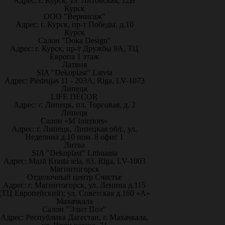
Адрес: г. Курск, ул. Литовская, 12В
Курск
ООО "Вернисаж"
Адрес: г. Курск, пр-т Победы, д.10
Курск
Салон "Doka Design"
Адрес: г. Курск, пр-т Дружбы 9А, ТЦ
Европа 1 этаж
Латвия
SIA "Dekoplast" Latvia
Адрес: Piedrujas 11 - 203A, Riga, LV-1073
Липецк
LIFE DÉCOR
Адрес: г. Липецк, пл. Торговая, д. 2
Липецк
Салон «M`Interiors»
Адрес: г. Липецк, Липецкая обл., ул.
Неделина д.10 пом. 8 офис 1
Литва
SIA "Dekoplast" Lithuania
Адрес: Mazā Krasta iela, 83, Rīga, LV-1003
Магнитогорск
Отделочный центр Счастье
Адрес: г. Магнитогорск, ул. Ленина д.115
(ТЦ Европейский); ул. Советская д.160 «А»
Махачкала
Салон "Элит Пол"
Адрес: Республика Дагестан, г. Махачкала,