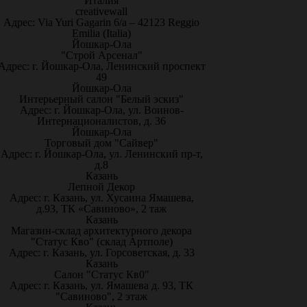
Италия
creativewall
Адрес: Via Yuri Gagarin 6/a – 42123 Reggio
Emilia (Italia)
Йошкар-Ола
"Строй Арсенал"
Адрес: г. Йошкар-Ола, Ленинский проспект
49
Йошкар-Ола
Интерьерный салон "Белый эскиз"
Адрес: г. Йошкар-Ола, ул. Воинов-
Интернационалистов, д. 36
Йошкар-Ола
Торговый дом "Сайвер"
Адрес: г. Йошкар-Ола, ул. Ленинский пр-т,
д.8
Казань
Лепной Декор
Адрес: г. Казань, ул. Хусаина Ямашева,
д.93, ТК «Савиново», 2 таж
Казань
Магазин-склад архитектурного декора
"Статус Кво" (склад Артполе)
Адрес: г. Казань, ул. Горсоветская, д. 33
Казань
Салон "Статус Кв0"
Адрес: г. Казань, ул. Ямашева д. 93, ТК
"Савиново", 2 этаж