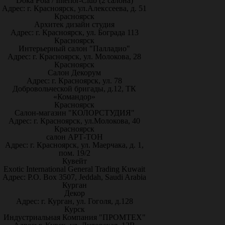
Doka Pola / Interior-Club (2 салона)
Адрес: г. Красноярск, ул.Алекссеева, д. 51
Красноярск
Архитек дизайн студия
Адрес: г. Красноярск, ул. Бограда 113
Красноярск
Интерьерный салон "Палладио"
Адрес: г. Красноярск, ул. Молокова, 28
Красноярск
Салон Декорум
Адрес: г. Красноярск, ул. 78
Добровольческой бригады, д.12, ТК
«Командор»
Красноярск
Салон-магазин "КОЛОРСТУДИЯ"
Адрес: г. Красноярск, ул.Молокова, 40
Красноярск
салон АРТ-ТОН
Адрес: г. Красноярск, ул. Маерчака, д. 1,
пом. 19/2
Кувейт
Exotic International General Trading Kuwait
Адрес: P.O. Box 3507, Jeddah, Saudi Arabia
Курган
Декор
Адрес: г. Курган, ул. Гоголя, д.128
Курск
Индустриальная Компания "ПРОМТЕХ"