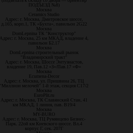
(подъехать к складу со двора — ориентир
ПОДЪЕЗД №8)
Москва
Ceramics Studio
Адрес: г. Москва, Дмитровское шоссе,
д.165, корп.1, ТК «Бухта», павильон 2G22
Москва
DomLepnina ТК "Конструктор"
Адрес: г. Москва, 25 км МКАД, владение 4,
павильон Б2.17
Москва
DomLepnina строительный рынок
"Владимирский тракт"
Адрес: г. Москва, Шоссе Энтузиастов,
владение 19, Пав.12 «З»/Пав.17 «Ф»
Москва
Ecumena-Decor
Адрес: г. Москва, ул. Пришвина 26, ТЦ
"Миллион мелочей" 1-й этаж, секция С17/2
Москва
EuroPlit.ru
Адрес: г. Москва, ТК Славянский Стан, 41
км МКАД, 1 линия, пав. В19/4
Москва
MY-BURO
Адрес: г. Москва, ТЦ Румянцево Бизнес-
Парк. 22ой км Киевского шоссе. Вл.4
корпус Г, сек. 207Г