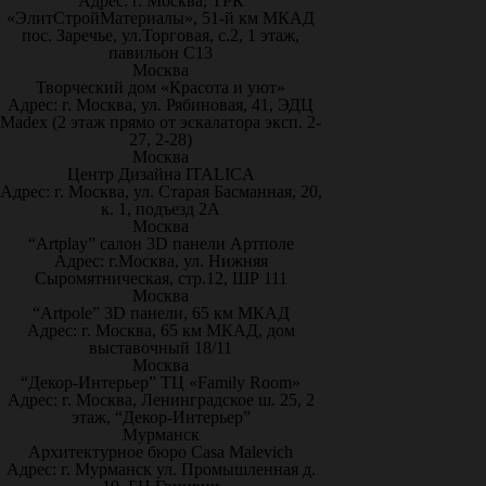
Адрес: г. Москва, ТРК
«ЭлитСтройМатериалы», 51-й км МКАД
пос. Заречье, ул.Торговая, с.2, 1 этаж,
павильон С13
Москва
Творческий дом «Красота и уют»
Адрес: г. Москва, ул. Рябиновая, 41, ЭДЦ
Madex (2 этаж прямо от эскалатора эксп. 2-
27, 2-28)
Москва
Центр Дизайна ITALICA
Адрес: г. Москва, ул. Старая Басманная, 20,
к. 1, подъезд 2А
Москва
“Artplay” салон 3D панели Артполе
Адрес: г.Москва, ул. Нижняя
Сыромятническая, стр.12, ШР 111
Москва
“Artpole” 3D панели, 65 км МКАД
Адрес: г. Москва, 65 км МКАД, дом
выставочный 18/11
Москва
“Декор-Интерьер” ТЦ «Family Room»
Адрес: г. Москва, Ленинградское ш. 25, 2
этаж, “Декор-Интерьер”
Мурманск
Архитектурное бюро Casa Malevich
Адрес: г. Мурманск ул. Промышленная д.