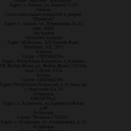
Салон - магазин "Декорация"
Адрес: г. Абакан, ул. Кирова 112/3
Абакан
Салон напольных покрытий и дверей
"Премиум"
Адрес: г. Абакан, ул. Лермонтова 21, к1
офис 266Н
Австралия
Alternative Surfaces
Адрес: Melbourne, 329 Darebin Road,
Thornbury, VIC 3071
Алматы
Салон «ПРЕМЬЕРА»
Адрес: Республика Казахстан, г. Алматы,
ТК Жибек Жолы, ул. Жибек Жолы, 135/10а,
этаж 1, бутик А23а
Астана
Салон «ПРЕМЬЕРА»
Адрес: Республика Казахстан, г. Астана, пр-
т. Мангилик Ел, 24
Астрахань
ОБОИГРАД
Адрес: г. Астрахань, ул.Адмиралтейская
д.46
Астрахань
Салон "Великая СТЕНА"
Адрес: г. Астрахань, ул. Ахшарумова, д. 52
Астрахань