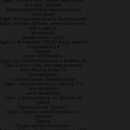
Адрес: P.O. Box 3507, Jeddah, Saudi Arabia
Белгород, Дубовое
Декоративные отделочные материалы
Элит-Декор
Адрес: Белгородская область, Белгородский
район, посёлок Дубовое, улица Шоссейная,
дом 2, офис 6.
Белоярский
Дизайн-салон Lidi Art
Адрес: г. Белоярский, ХМАО-Югра, квартал
Спортивный,д.4
Бишкек
Салон «ПРЕМЬЕРА»
Адрес: Республика Киргизия, г. Бишкек, ул.
Льва Толстого 36к, торговый комплекс
Мега Мастер, бутик Г3
Благовещенск
Салон интерьера "Буржуа-Декор"
Адрес: г. Благовещенск, ул. Зейская, 134
Благовещенск
салон Home Story
Адрес: г. Благовещенск, ул. Мухина, 94
Брянск
Дизайн-студия "Детали"
Адрес: г.Брянск, ул Войстроченко д.6
«Детали»
Брянск
Студия декора «Хамелеон»