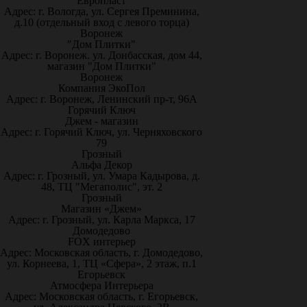
Европласт
Адрес: г. Вологда, ул. Сергея Преминина,
д.10 (отдельный вход с левого торца)
Воронеж
"Дом Плитки"
Адрес: г. Воронеж. ул. Донбасская, дом 44,
магазин "Дом Плитки"
Воронеж
Компания ЭкоПол
Адрес: г. Воронеж, Ленинский пр-т, 96А
Горячий Ключ
Джем - магазин
Адрес: г. Горячий Ключ, ул. Черняховского
79
Грозный
Альфа Декор
Адрес: г. Грозный, ул. Умара Кадырова, д.
48, ТЦ "Мегаполис", эт. 2
Грозный
Магазин «Джем»
Адрес: г. Грозный, ул. Карла Маркса, 17
Домодедово
FOX интерьер
Адрес: Московская область, г. Домодедово,
ул. Корнеева, 1, ТЦ «Сфера», 2 этаж, п.1
Егорьевск
Атмосфера Интерьера
Адрес: Московская область, г. Егорьевск,