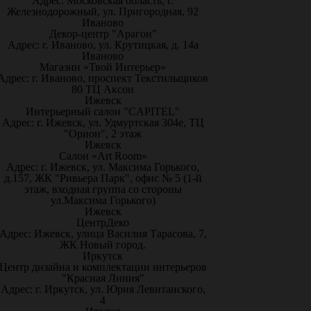
Адрес: Московская область, г.
Железнодорожный, ул. Пригородная, 92
Иваново
Декор-центр "Арагон"
Адрес: г. Иваново, ул. Крутицкая, д. 14а
Иваново
Магазин «Твой Интерьер»
Адрес: г. Иваново, проспект Текстильщиков
80 ТЦ Аксон
Ижевск
Интерьерный салон "CAPITEL"
Адрес: г. Ижевск, ул. Удмуртская 304е, ТЦ
"Орион", 2 этаж
Ижевск
Салон «Art Room»
Адрес: г. Ижевск, ул. Максима Горького,
д.157, ЖК "Ривьера Парк", офис № 5 (1-й
этаж, входная группа со стороны
ул.Максима Горького)
Ижевск
ЦентрДеко
Адрес: Ижевск, улица Василия Тарасова, 7,
ЖК Новый город.
Иркутск
Центр дизайна и комплектации интерьеров
"Красная Линия"
Адрес: г. Иркутск, ул. Юрия Левитанского,
4