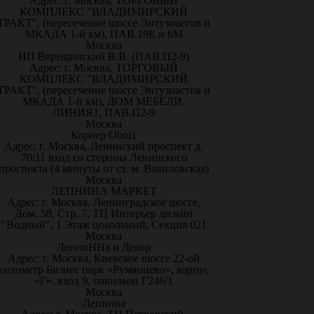
Адрес: г. Москва, ТОРГОВЫЙ
КОМПЛЕКС "ВЛАДИМИРСКИЙ
ТРАКТ", (пересечение шоссе Энтузиастов и
МКАДА 1-й км), ПАВ.19Е и 6М
Москва
ИП Верещинский В.В. (ПАВ.П2-9)
Адрес: г. Москва, ТОРГОВЫЙ
КОМПЛЕКС "ВЛАДИМИРСКИЙ
ТРАКТ", (пересечение шоссе Энтузиастов и
МКАДА 1-й км), ДОМ МЕБЕЛИ,
ЛИНИЯ1, ПАВ.П2-9
Москва
Корнер Oboi1
Адрес: г. Москва, Ленинский проспект д.
70/11 вход со стороны Ленинского
проспекта (4 минуты от ст. м. Вавиловская)
Москва
ЛЕПНИНА МАРКЕТ
Адрес: г. Москва, Ленинградское шоссе,
Дом. 58, Стр. 7, ТЦ Интерьер дизайн
"Водный", 1 Этаж цокольный, Секция 021
Москва
ЛепниННа и Декор
Адрес: г. Москва, Киевское шоссе 22-ой
километр Бизнес парк «Румянцево», корпус
«Г», вход 9, павильон Г246/1
Москва
Лепнина