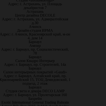
Студия «Brend&design»
Адрес: г. Астрахань, ул. Площадь
декабристов 7
Астрахань
Центр дизайна DECOLE
Адрес: г. Астрахань, ул. Адмиралтейская
д.30
Ачинск
Дизайн-студия ИРМА
Адрес: г. Ачинск, Красноярский край, м-он
4, дом 14
Барнаул
Ампир
Адрес: г. Барнаул, пр. Социалистический,
78
Барнаул
Салон Квадро Интерьер
Адрес: г. Барнаул, пр. Строителей, 14а
Барнаул
Салон интерьерных покрытий «Gaudi»
Адрес: г. Барнаул, Алтайский край, пр.
Красноармейский 15, ТОЦ Демидовский, 1
подъезд, 2 этаж
Барнаул
Студия света и декора DECO LAMP
Адрес: г. Барнаул, ул. Пролетарская 160
Бахрейн
Exotic International General Trading Bahrain