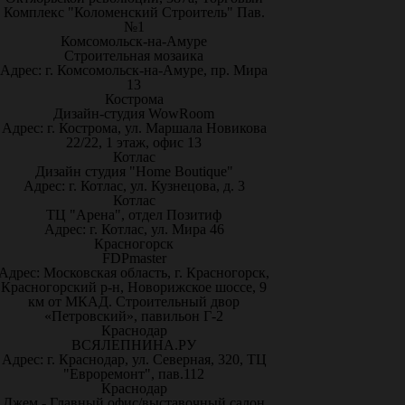
Комплекс "Коломенский Строитель" Пав.
№1
Комсомольск-на-Амуре
Строительная мозаика
Адрес: г. Комсомольск-на-Амуре, пр. Мира
13
Кострома
Дизайн-студия WowRoom
Адрес: г. Кострома, ул. Маршала Новикова
22/22, 1 этаж, офис 13
Котлас
Дизайн студия "Home Boutique"
Адрес: г. Котлас, ул. Кузнецова, д. 3
Котлас
ТЦ "Арена", отдел Позитиф
Адрес: г. Котлас, ул. Мира 46
Красногорск
FDPmaster
Адрес: Московская область, г. Красногорск,
Красногорский р-н, Новорижское шоссе, 9
км от МКАД. Строительный двор
«Петровский», павильон Г-2
Краснодар
ВСЯЛЕПНИНА.РУ
Адрес: г. Краснодар, ул. Северная, 320, ТЦ
"Евроремонт", пав.112
Краснодар
Джем - Главный офис/выставочный салон