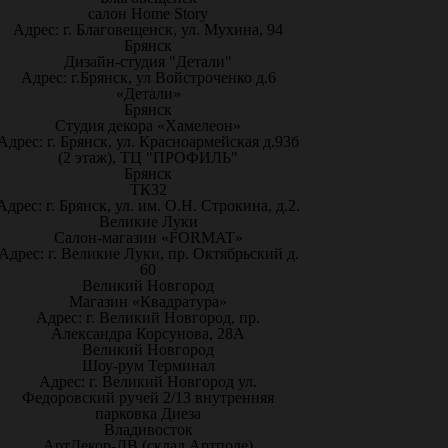
салон Home Story
Адрес: г. Благовещенск, ул. Мухина, 94
Брянск
Дизайн-студия "Детали"
Адрес: г.Брянск, ул Войстроченко д.6
«Детали»
Брянск
Студия декора «Хамелеон»
Адрес: г. Брянск, ул. Красноармейская д.93б
(2 этаж), ТЦ "ПРОФИЛЬ"
Брянск
ТК32
Адрес: г. Брянск, ул. им. О.Н. Строкина, д.2.
Великие Луки
Салон-магазин «FORMAT»
Адрес: г. Великие Луки, пр. Октябрьский д.
60
Великий Новгород
Магазин «Квадратура»
Адрес: г. Великий Новгород, пр.
Александра Корсунова, 28А
Великий Новгород
Шоу-рум Терминал
Адрес: г. Великий Новгород ул.
Федоровский ручей 2/13 внутренняя
парковка Диеза
Владивосток
АртДекор-ДВ (склад Артполе)