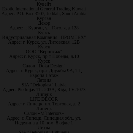
Кувейт
Exotic International General Trading Kuwait
Адрес: P.O. Box 3507, Jeddah, Saudi Arabia
Курган
Декор
Адрес: г. Курган, ул. Гоголя, д.128
Курск
Индустриальная Компания "ПРОМТЕХ"
Адрес: г. Курск, ул. Литовская, 12В
Курск
ООО "Вернисаж"
Адрес: г. Курск, пр-т Победы, д.10
Курск
Салон "Doka Design"
Адрес: г. Курск, пр-т Дружбы 9А, ТЦ
Европа 1 этаж
Латвия
SIA "Dekoplast" Latvia
Адрес: Piedrujas 11 - 203A, Riga, LV-1073
Липецк
LIFE DÉCOR
Адрес: г. Липецк, пл. Торговая, д. 2
Липецк
Салон «M`Interiors»
Адрес: г. Липецк, Липецкая обл., ул.
Неделина д.10 пом. 8 офис 1
Литва
SIA "Dekoplast" Lithuania