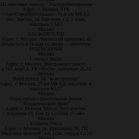
3D гипсовые панели - Элитсройматериалы
Адрес: г. Москва, ТРК
«ЭлитСтройМатериалы», 51-й км МКАД
пос. Заречье, ул.Торговая, с.2, 1 этаж,
павильон С42/3
Москва
BACKGROUND
Адрес: г. Москва, Ленинский проспект, 45
(подъехать к складу со двора — ориентир
ПОДЪЕЗД №8)
Москва
Ceramics Studio
Адрес: г. Москва, Дмитровское шоссе,
д.165, корп.1, ТК «Бухта», павильон 2G22
Москва
DomLepnina ТК "Конструктор"
Адрес: г. Москва, 25 км МКАД, владение 4,
павильон Б2.17
Москва
DomLepnina строительный рынок
"Владимирский тракт"
Адрес: г. Москва, Шоссе Энтузиастов,
владение 19, Пав.12 «З»/Пав.17 «Ф»
Москва
Ecumena-Decor
Адрес: г. Москва, ул. Пришвина 26, ТЦ
"Миллион мелочей" 1-й этаж, секция С17/2
Москва