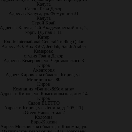
Калуга
Салон Тефи Декор
Адрес: г. Калуга, ул. Фомушина 31
Калуга
Строй Край
Адрес: г. Калуга, 1-й Академический пр., 5,
корп. 1Д, пав Г-11
Катар
Exotic International General Trading Qatar
Адрес: P.O. Box 3507, Jeddah, Saudi Arabia
Кемерово
студия Гранд Декор
Адрес: г. Кемерово, ул. Черняховского 3
Киров
Акватория
Адрес: Кировская область, Киров, ул.
Милицейская 80
Киров
Компания «Ванная&Комната»
Адрес: г. Киров, ул. Комсомольская, дом 14
Киров
Салон ELETTO
Адрес: г. Киров, ул. Ленина, д. 205, ТЦ
«Green Haus», этаж 2
Коломна
Евро-Краски
Адрес: Московская область, г. Коломна, ул.
Октябрьской революции, 387а, Торговый