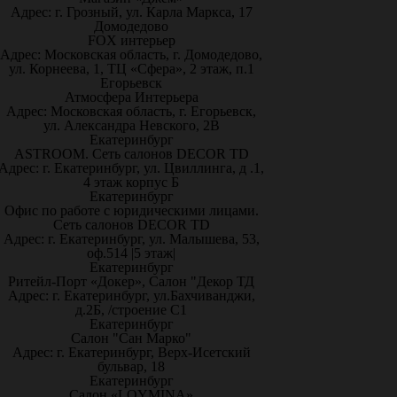
Адрес: г. Грозный, ул. Карла Маркса, 17
Домодедово
FOX интерьер
Адрес: Московская область, г. Домодедово,
ул. Корнеева, 1, ТЦ «Сфера», 2 этаж, п.1
Егорьевск
Атмосфера Интерьера
Адрес: Московская область, г. Егорьевск,
ул. Александра Невского, 2В
Екатеринбург
ASTROOM. Сеть салонов DECOR TD
Адрес: г. Екатеринбург, ул. Цвиллинга, д .1,
4 этаж корпус Б
Екатеринбург
Офис по работе с юридическими лицами.
Сеть салонов DECOR TD
Адрес: г. Екатеринбург, ул. Малышева, 53,
оф.514 |5 этаж|
Екатеринбург
Ритейл-Порт «Докер», Салон "Декор ТД
Адрес: г. Екатеринбург, ул.Бахчиванджи,
д.2Б, /строение С1
Екатеринбург
Салон "Сан Марко"
Адрес: г. Екатеринбург, Верх-Исетский
бульвар, 18
Екатеринбург
Салон «LOYMINA»