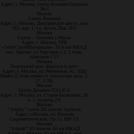
Адрес: г. Москва, улица Большая Ордынка
38с1
Москва
Салон Лепнина
Адрес: г. Москва, Дмитровское шоссе, дом.
165, кор. 1, т.ц. Бухта, Пав. 2Е5
Москва
Салон – Лепнина у Милы
Адрес: г. Москва, ТРК
«ЭлитСтройМатериалы», 51-й км МКАД
пос. Заречье, ул.Торговая, с.2, 1 этаж,
павильон С13
Москва
Творческий дом «Красота и уют»
Адрес: г. Москва, ул. Рябиновая, 41, ЭДЦ
Madex (2 этаж прямо от эскалатора эксп. 2-
27, 2-28)
Москва
Центр Дизайна ITALICA
Адрес: г. Москва, ул. Старая Басманная, 20,
к. 1, подъезд 2А
Москва
“Artplay” салон 3D панели Артполе
Адрес: г.Москва, ул. Нижняя
Сыромятническая, стр.12, ШР 111
Москва
“Artpole” 3D панели, 65 км МКАД
Адрес: г. Москва, 65 км МКАД, дом