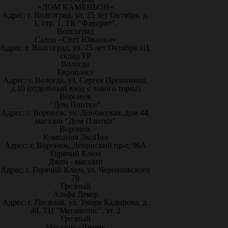
«ДОМ КАМЕНЬОН»
Адрес: г. Волгоград, ул. 25 лет Октября, д.
1, стр. 1, ТК "Фаворит".
Волгоград
Салон «Свет Южанки»
Адрес: г. Волгоград, ул. 25 лет Октября 1Ц,
склад ТР
Вологда
Европласт
Адрес: г. Вологда, ул. Сергея Преминина,
д.10 (отдельный вход с левого торца)
Воронеж
"Дом Плитки"
Адрес: г. Воронеж. ул. Донбасская, дом 44,
магазин "Дом Плитки"
Воронеж
Компания ЭкоПол
Адрес: г. Воронеж, Ленинский пр-т, 96А
Горячий Ключ
Джем - магазин
Адрес: г. Горячий Ключ, ул. Черняховского
79
Грозный
Альфа Декор
Адрес: г. Грозный, ул. Умара Кадырова, д.
48, ТЦ "Мегаполис", эт. 2
Грозный
Магазин «Джем»