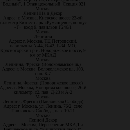
"Водный", 1 Этаж цокольный, Секция 021
Москва
ЛепниННа и Декор
Адрес: г. Москва, Киевское шоссе 22-ой
километр Бизнес парк «Румянцево», корпус
«Г», вход 9, павильон Г246/1
Москва
Лепнина
Адрес: г. Москва, ТЦ Петровский,
павильоны А-44, В-42, Г-34. МО,
Красногорский р-н, Новорижское шоссе, 9
км от МКАД
Москва
Лепнина, Фрески (Волоколамское ш.)
Адрес: г. Москва, Волоколамское ш., 103,
пав. Б-7
Москва
Лепнина, Фрески (Новорижское шоссе)
Адрес: г. Москва, Новорижское шоссе, 26-й
километр, с2, пав. Д-23 и А-2
Москва
Лепнина, Фрески (Павловская Слобода)
Адрес: г. Москва, ул. Ленина, 76/2, село
Павловская Слобода, пав. 19-21
Москва
Лепной Декор
Адрес: г. Москва, Пересечение МКАД и
Варшавское ш-се, "Каширский двор 3",