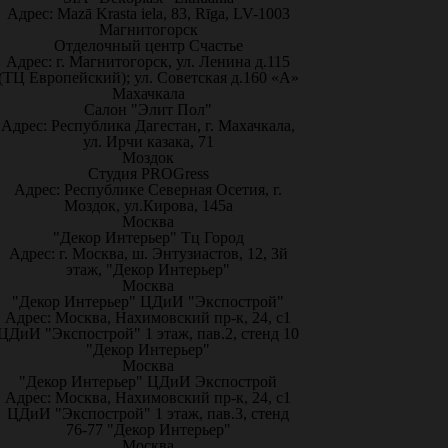
Адрес: Mazā Krasta iela, 83, Rīga, LV-1003
Магнитогорск
Отделочный центр Счастье
Адрес: г. Магнитогорск, ул. Ленина д.115
(ТЦ Европейский); ул. Советская д.160 «А»
Махачкала
Салон "Элит Пол"
Адрес: Республика Дагестан, г. Махачкала,
ул. Ирчи казака, 71
Моздок
Студия PROGress
Адрес: Республике Северная Осетия, г.
Моздок, ул.Кирова, 145а
Москва
"Декор Интерьер" Тц Город
Адрес: г. Москва, ш. Энтузиастов, 12, 3й
этаж, "Декор Интерьер"
Москва
"Декор Интерьер" ЦДиИ "Экспострой"
Адрес: Москва, Нахимовский пр-к, 24, с1
ЦДиИ "Экспострой" 1 этаж, пав.2, стенд 10
"Декор Интерьер"
Москва
"Декор Интерьер" ЦДиИ Экспострой
Адрес: Москва, Нахимовский пр-к, 24, с1
ЦДиИ "Экспострой" 1 этаж, пав.3, стенд
76-77 "Декор Интерьер"
Москва