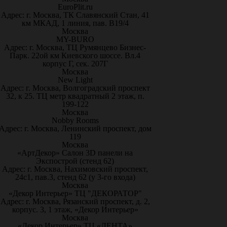
EuroPlit.ru
Адрес: г. Москва, ТК Славянский Стан, 41
км МКАД, 1 линия, пав. В19/4
Москва
MY-BURO
Адрес: г. Москва, ТЦ Румянцево Бизнес-
Парк. 22ой км Киевского шоссе. Вл.4
корпус Г, сек. 207Г
Москва
New Light
Адрес: г. Москва, Волгоградский проспект
32, к 25. ТЦ метр квадратный 2 этаж, п.
199-122
Москва
Nobby Rooms
Адрес: г. Москва, Ленинский проспект, дом
119
Москва
«АртДекор» Салон 3D панели на
Экспострой (стенд 62)
Адрес: г. Москва, Нахимовский проспект,
24с1, пав.3, стенд 62 (у 3-го входа)
Москва
«Декор Интерьер» ТЦ "ДЕКОРАТОР"
Адрес: г. Москва, Рязанский проспект, д. 2,
корпус. 3, 1 этаж, «Декор Интерьер»
Москва
«Декор Интерьер» ТЦ «ЛЕНТА»