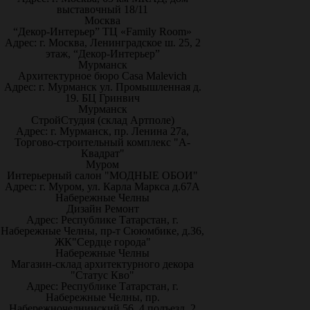
выставочный 18/11
Москва
“Декор-Интерьер” ТЦ «Family Room»
Адрес: г. Москва, Ленинградское ш. 25, 2
этаж, “Декор-Интерьер”
Мурманск
Архитектурное бюро Casa Malevich
Адрес: г. Мурманск ул. Промышленная д.
19. БЦ Гринвич
Мурманск
СтройСтудия (склад Артполе)
Адрес: г. Мурманск, пр. Ленина 27а,
Торгово-строительный комплекс "А-
Квадрат"
Муром
Интерьерный салон "МОДНЫЕ ОБОИ"
Адрес: г. Муром, ул. Карла Маркса д.67А
Набережные Челны
Дизайн Ремонт
Адрес: Республике Татарстан, г.
Набережные Челны, пр-т Сююмбике, д.36,
ЖК"Сердце города"
Набережные Челны
Магазин-склад архитектурного декора
"Статус Кво"
Адрес: Республике Татарстан, г.
Набережные Челны, пр.
Набережночелнинский 56, 4 подъезд, 2