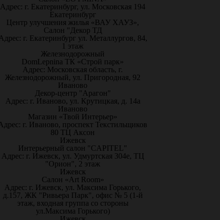
Адрес: г. Екатеринбург, ул. Московская 194
Екатеринбург
Центр улучшения жилья «ВАУ ХАУЗ»,
Салон "Декор ТД
Адрес: г. Екатеринбург ул. Металлургов, 84,
1 этаж
Железнодорожный
DomLepnina ТК «Строй парк»
Адрес: Московская область, г.
Железнодорожный, ул. Пригородная, 92
Иваново
Декор-центр "Арагон"
Адрес: г. Иваново, ул. Крутицкая, д. 14а
Иваново
Магазин «Твой Интерьер»
Адрес: г. Иваново, проспект Текстильщиков
80 ТЦ Аксон
Ижевск
Интерьерный салон "CAPITEL"
Адрес: г. Ижевск, ул. Удмуртская 304е, ТЦ
"Орион", 2 этаж
Ижевск
Салон «Art Room»
Адрес: г. Ижевск, ул. Максима Горького,
д.157, ЖК "Ривьера Парк", офис № 5 (1-й
этаж, входная группа со стороны
ул.Максима Горького)
Ижевск