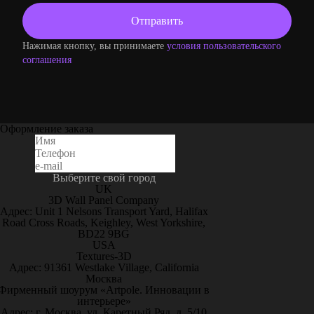
Нажимая кнопку, вы принимаете
условия пользовательского
соглашения
Оформление заказа
Выберите свой город
UK
3D Wall Panel Company
Адрес: Unit 1 Nelsons Transport Yard, Halifax
Road Cross Roads, Keighley, West Yorkshire,
BD22 9BG
USA
Textures-3D
Адрес: 91361 Westlake Village, California
Москва
Фирменный шоурум «Artpole. Инновации в
интерьере»
Адрес: г. Москва, ул. Каретный Ряд, д. 5/10