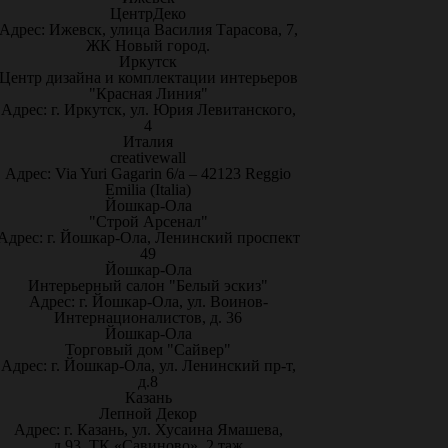
ЦентрДеко
Адрес: Ижевск, улица Василия Тарасова, 7,
ЖК Новый город.
Иркутск
Центр дизайна и комплектации интерьеров
"Красная Линия"
Адрес: г. Иркутск, ул. Юрия Левитанского,
4
Италия
creativewall
Адрес: Via Yuri Gagarin 6/a – 42123 Reggio
Emilia (Italia)
Йошкар-Ола
"Строй Арсенал"
Адрес: г. Йошкар-Ола, Ленинский проспект
49
Йошкар-Ола
Интерьерный салон "Белый эскиз"
Адрес: г. Йошкар-Ола, ул. Воинов-
Интернационалистов, д. 36
Йошкар-Ола
Торговый дом "Сайвер"
Адрес: г. Йошкар-Ола, ул. Ленинский пр-т,
д.8
Казань
Лепной Декор
Адрес: г. Казань, ул. Хусаина Ямашева,
д.93, ТК «Савиново», 2 таж