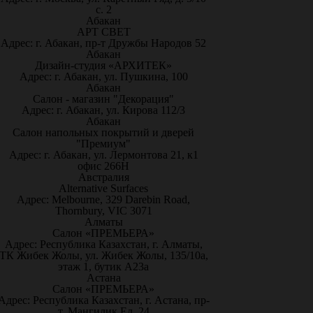
с. 2
Абакан
АРТ СВЕТ
Адрес: г. Абакан, пр-т Дружбы Народов 52
Абакан
Дизайн-студия «АРХИТЕК»
Адрес: г. Абакан, ул. Пушкина, 100
Абакан
Салон - магазин "Декорация"
Адрес: г. Абакан, ул. Кирова 112/3
Абакан
Салон напольных покрытий и дверей
"Премиум"
Адрес: г. Абакан, ул. Лермонтова 21, к1
офис 266Н
Австралия
Alternative Surfaces
Адрес: Melbourne, 329 Darebin Road,
Thornbury, VIC 3071
Алматы
Салон «ПРЕМЬЕРА»
Адрес: Республика Казахстан, г. Алматы,
ТК Жибек Жолы, ул. Жибек Жолы, 135/10а,
этаж 1, бутик А23а
Астана
Салон «ПРЕМЬЕРА»
Адрес: Республика Казахстан, г. Астана, пр-
т. Мангилик Ел, 24