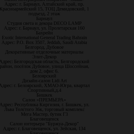
Адрес: г. Барнаул, Алтайский край, пр.
Красноармейский 15, ТОЦ Демидовский, 1
подъезд, 2 этаж
Барнаул
Студия света и декора DECO LAMP
Адрес: г. Барнаул, ул. Пролетарская 160
Бахрейн
Exotic International General Trading Bahrain
Адрес: P.O. Box 3507, Jeddah, Saudi Arabia
Белгород, Дубовое
Декоративные отделочные материалы
Элит-Декор
Адрес: Белгородская область, Белгородский
район, посёлок Дубовое, улица Шоссейная,
дом 2, офис 6.
Белоярский
Дизайн-салон Lidi Art
Адрес: г. Белоярский, ХМАО-Югра, квартал
Спортивный,д.4
Бишкек
Салон «ПРЕМЬЕРА»
Адрес: Республика Киргизия, г. Бишкек, ул.
Льва Толстого 36к, торговый комплекс
Мега Мастер, бутик Г3
Благовещенск
Салон интерьера "Буржуа-Декор"
Адрес: г. Благовещенск, ул. Зейская, 134
Благовещенск