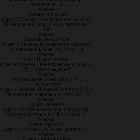
павильон П - 8
Москва
Магазин Holicolors
Адрес: г. Москва, Каширское шоссе, 19 к.1
ТК Каширский Двор, 2 этаж, павильон 2-
А30
Москва
Магазин Sherwinstore
Адрес: г. Москва, Нахимовский проспект,
24, павильон 3, блок 10с, место 130
Москва
ООО Паркет-Авeню
Адрес: г. Москва, Ленинградское ш, дом 25.
ДТЦ "Ленинградский"
Москва
Официальный дилер Artpole ТЦ
"Экспострой"
Адрес: г. Москва, Нахимовский пр-т, 24 ТЦ
"Экспострой", павильон 2, место № 143
Москва
Прима Лепнина
Адрес: Московская область, г. Подольск,
Проезд Авиаторов 1 «ТК Молоток 2»
Москва
Салон TopDecor
Адрес: г. Москва, ул. Олеко Дундича 25
Москва
Салон «ARTDECOR»