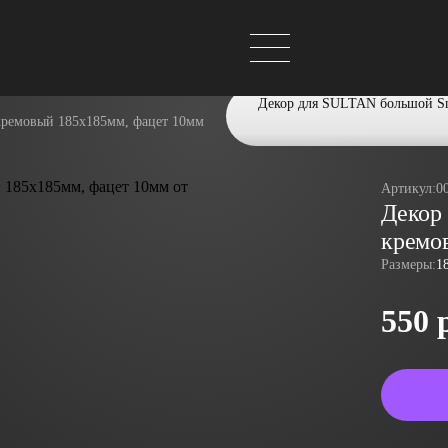
Декор для SULTAN большой S
ремовый 185х185мм, фацет 10мм
Артикул:
0
Декор
кремо
Размеры:
1
550 