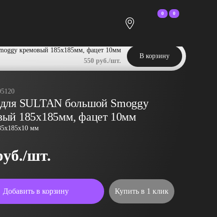
0
0
moggy кремовый 185х185мм, фацет 10мм
В корзину
550 руб./шт.
05120
 для SULTAN большой Smoggy
вый 185х185мм, фацет 10мм
85x185x10 мм
руб./шт.
Добавить в корзину
Купить в 1 клик