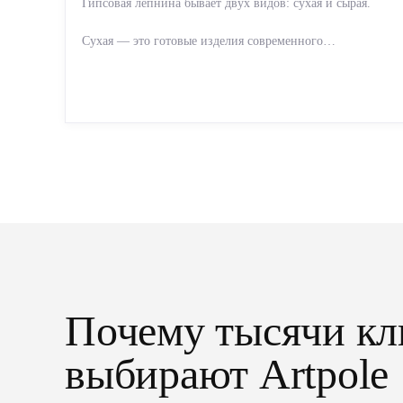
Гипсовая лепнина бывает двух видов: сухая и сырая.
Сухая — это готовые изделия современного
производства: точная геометрия, стабильное качество,
упрощенный...
Почему тысячи кл
выбирают Artpole