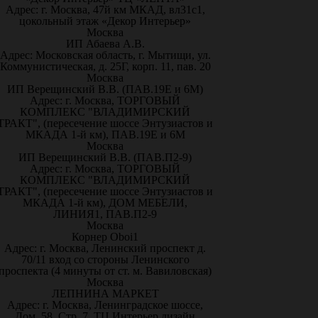
Адрес: г. Москва, 47й км МКАД, вл31с1,
цокольный этаж «Декор Интерьер»
Москва
ИП Абаева А.В.
Адрес: Московская область, г. Мытищи, ул.
Коммунистическая, д. 25Г, корп. 11, пав. 20
Москва
ИП Верещинский В.В. (ПАВ.19Е и 6М)
Адрес: г. Москва, ТОРГОВЫЙ
КОМПЛЕКС "ВЛАДИМИРСКИЙ
ТРАКТ", (пересечение шоссе Энтузиастов и
МКАДА 1-й км), ПАВ.19Е и 6М
Москва
ИП Верещинский В.В. (ПАВ.П2-9)
Адрес: г. Москва, ТОРГОВЫЙ
КОМПЛЕКС "ВЛАДИМИРСКИЙ
ТРАКТ", (пересечение шоссе Энтузиастов и
МКАДА 1-й км), ДОМ МЕБЕЛИ,
ЛИНИЯ1, ПАВ.П2-9
Москва
Корнер Oboi1
Адрес: г. Москва, Ленинский проспект д.
70/11 вход со стороны Ленинского
проспекта (4 минуты от ст. м. Вавиловская)
Москва
ЛЕПНИНА МАРКЕТ
Адрес: г. Москва, Ленинградское шоссе,
Дом. 58, Стр. 7, ТЦ Интерьер дизайн