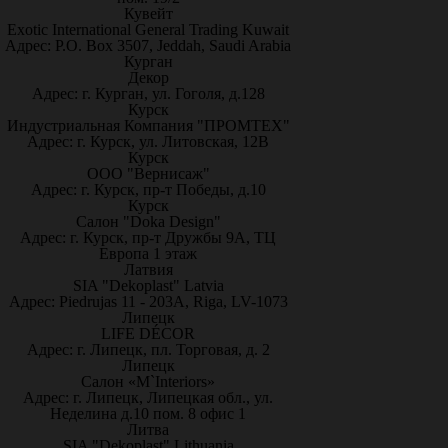
Кувейт
Exotic International General Trading Kuwait
Адрес: P.O. Box 3507, Jeddah, Saudi Arabia
Курган
Декор
Адрес: г. Курган, ул. Гоголя, д.128
Курск
Индустриальная Компания "ПРОМТЕХ"
Адрес: г. Курск, ул. Литовская, 12В
Курск
ООО "Вернисаж"
Адрес: г. Курск, пр-т Победы, д.10
Курск
Салон "Doka Design"
Адрес: г. Курск, пр-т Дружбы 9А, ТЦ
Европа 1 этаж
Латвия
SIA "Dekoplast" Latvia
Адрес: Piedrujas 11 - 203A, Riga, LV-1073
Липецк
LIFE DÉCOR
Адрес: г. Липецк, пл. Торговая, д. 2
Липецк
Салон «M`Interiors»
Адрес: г. Липецк, Липецкая обл., ул.
Неделина д.10 пом. 8 офис 1
Литва
SIA "Dekoplast" Lithuania