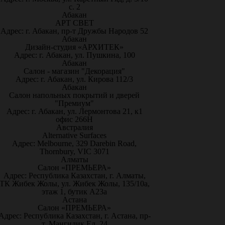
с. 2
Абакан
АРТ СВЕТ
Адрес: г. Абакан, пр-т Дружбы Народов 52
Абакан
Дизайн-студия «АРХИТЕК»
Адрес: г. Абакан, ул. Пушкина, 100
Абакан
Салон - магазин "Декорация"
Адрес: г. Абакан, ул. Кирова 112/3
Абакан
Салон напольных покрытий и дверей
"Премиум"
Адрес: г. Абакан, ул. Лермонтова 21, к1
офис 266Н
Австралия
Alternative Surfaces
Адрес: Melbourne, 329 Darebin Road,
Thornbury, VIC 3071
Алматы
Салон «ПРЕМЬЕРА»
Адрес: Республика Казахстан, г. Алматы,
ТК Жибек Жолы, ул. Жибек Жолы, 135/10а,
этаж 1, бутик А23а
Астана
Салон «ПРЕМЬЕРА»
Адрес: Республика Казахстан, г. Астана, пр-
т. Мангилик Ел, 24