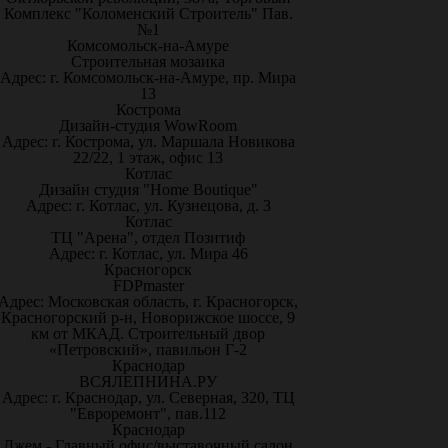
Комплекс "Коломенский Строитель" Пав.
№1
Комсомольск-на-Амуре
Строительная мозаика
Адрес: г. Комсомольск-на-Амуре, пр. Мира
13
Кострома
Дизайн-студия WowRoom
Адрес: г. Кострома, ул. Маршала Новикова
22/22, 1 этаж, офис 13
Котлас
Дизайн студия "Home Boutique"
Адрес: г. Котлас, ул. Кузнецова, д. 3
Котлас
ТЦ "Арена", отдел Позитиф
Адрес: г. Котлас, ул. Мира 46
Красногорск
FDPmaster
Адрес: Московская область, г. Красногорск,
Красногорский р-н, Новорижское шоссе, 9
км от МКАД. Строительный двор
«Петровский», павильон Г-2
Краснодар
ВСЯЛЕПНИНА.РУ
Адрес: г. Краснодар, ул. Северная, 320, ТЦ
"Евроремонт", пав.112
Краснодар
Джем - Главный офис/выставочный салон