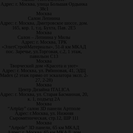
Адрес: г. Москва, улица Большая Ордынка
38с1
Москва
Салон Лепнина
Адрес: г. Москва, Дмитровское шоссе, дом.
165, кор. 1, т.ц. Бухта, Пав. 2Е5
Москва
Салон – Лепнина у Милы
Адрес: г. Москва, ТРК
«ЭлитСтройМатериалы», 51-й км МКАД
пос. Заречье, ул.Торговая, с.2, 1 этаж,
павильон С13
Москва
Творческий дом «Красота и уют»
Адрес: г. Москва, ул. Рябиновая, 41, ЭДЦ
Madex (2 этаж прямо от эскалатора эксп. 2-
27, 2-28)
Москва
Центр Дизайна ITALICA
Адрес: г. Москва, ул. Старая Басманная, 20,
к. 1, подъезд 2А
Москва
“Artplay” салон 3D панели Артполе
Адрес: г.Москва, ул. Нижняя
Сыромятническая, стр.12, ШР 111
Москва
“Artpole” 3D панели, 65 км МКАД
Адрес: г. Москва, 65 км МКАД, дом