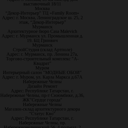
выставочный 18/11
Москва
“Декор-Интерьер” ТЦ «Family Room»
Адрес: г. Москва, Ленинградское ш. 25, 2
этаж, “Декор-Интерьер”
Мурманск
Архитектурное бюро Casa Malevich
Адрес: г. Мурманск ул. Промышленная д.
19. БЦ Гринвич
Мурманск
СтройСтудия (склад Артполе)
Адрес: г. Мурманск, пр. Ленина 27а,
Торгово-строительный комплекс "А-
Квадрат"
Муром
Интерьерный салон "МОДНЫЕ ОБОИ"
Адрес: г. Муром, ул. Карла Маркса д.67А
Набережные Челны
Дизайн Ремонт
Адрес: Республике Татарстан, г.
Набережные Челны, пр-т Сююмбике, д.36,
ЖК"Сердце города"
Набережные Челны
Магазин-склад архитектурного декора
"Статус Кво"
Адрес: Республике Татарстан, г.
Набережные Челны, пр.
Набережночелнинский 56, 4 подъезд, 2