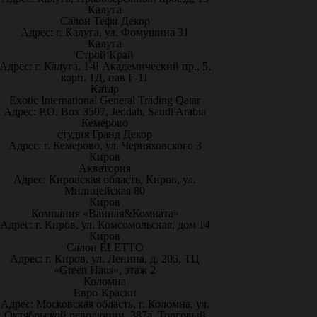
Калуга
Салон Тефи Декор
Адрес: г. Калуга, ул. Фомушина 31
Калуга
Строй Край
Адрес: г. Калуга, 1-й Академический пр., 5,
корп. 1Д, пав Г-11
Катар
Exotic International General Trading Qatar
Адрес: P.O. Box 3507, Jeddah, Saudi Arabia
Кемерово
студия Гранд Декор
Адрес: г. Кемерово, ул. Черняховского 3
Киров
Акватория
Адрес: Кировская область, Киров, ул.
Милицейская 80
Киров
Компания «Ванная&Комната»
Адрес: г. Киров, ул. Комсомольская, дом 14
Киров
Салон ELETTO
Адрес: г. Киров, ул. Ленина, д. 205, ТЦ
«Green Haus», этаж 2
Коломна
Евро-Краски
Адрес: Московская область, г. Коломна, ул.
Октябрьской революции, 387а, Торговый