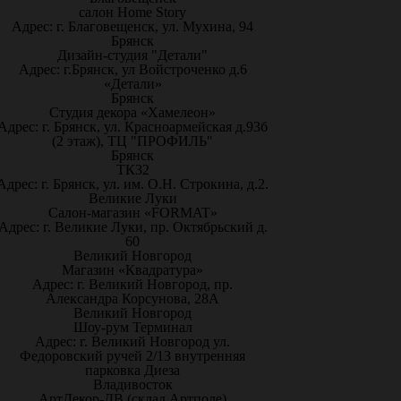
салон Home Story
Адрес: г. Благовещенск, ул. Мухина, 94
Брянск
Дизайн-студия "Детали"
Адрес: г.Брянск, ул Войстроченко д.6
«Детали»
Брянск
Студия декора «Хамелеон»
Адрес: г. Брянск, ул. Красноармейская д.93б
(2 этаж), ТЦ "ПРОФИЛЬ"
Брянск
ТК32
Адрес: г. Брянск, ул. им. О.Н. Строкина, д.2.
Великие Луки
Салон-магазин «FORMAT»
Адрес: г. Великие Луки, пр. Октябрьский д.
60
Великий Новгород
Магазин «Квадратура»
Адрес: г. Великий Новгород, пр.
Александра Корсунова, 28А
Великий Новгород
Шоу-рум Терминал
Адрес: г. Великий Новгород ул.
Федоровский ручей 2/13 внутренняя
парковка Диеза
Владивосток
АртДекор-ДВ (склад Артполе)