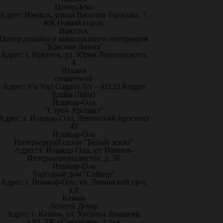
ЦентрДеко
Адрес: Ижевск, улица Василия Тарасова, 7,
ЖК Новый город.
Иркутск
Центр дизайна и комплектации интерьеров
"Красная Линия"
Адрес: г. Иркутск, ул. Юрия Левитанского,
4
Италия
creativewall
Адрес: Via Yuri Gagarin 6/a – 42123 Reggio
Emilia (Italia)
Йошкар-Ола
"Строй Арсенал"
Адрес: г. Йошкар-Ола, Ленинский проспект
49
Йошкар-Ола
Интерьерный салон "Белый эскиз"
Адрес: г. Йошкар-Ола, ул. Воинов-
Интернационалистов, д. 36
Йошкар-Ола
Торговый дом "Сайвер"
Адрес: г. Йошкар-Ола, ул. Ленинский пр-т,
д.8
Казань
Лепной Декор
Адрес: г. Казань, ул. Хусаина Ямашева,
д.93, ТК «Савиново», 2 таж