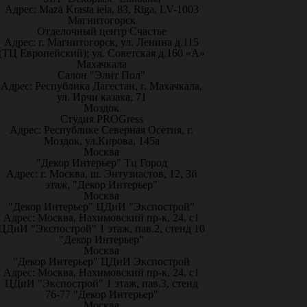
Адрес: Mazā Krasta iela, 83, Rīga, LV-1003
Магнитогорск
Отделочный центр Счастье
Адрес: г. Магнитогорск, ул. Ленина д.115
(ТЦ Европейский); ул. Советская д.160 «А»
Махачкала
Салон "Элит Пол"
Адрес: Республика Дагестан, г. Махачкала,
ул. Ирчи казака, 71
Моздок
Студия PROGress
Адрес: Республике Северная Осетия, г.
Моздок, ул.Кирова, 145а
Москва
"Декор Интерьер" Тц Город
Адрес: г. Москва, ш. Энтузиастов, 12, 3й
этаж, "Декор Интерьер"
Москва
"Декор Интерьер" ЦДиИ "Экспострой"
Адрес: Москва, Нахимовский пр-к, 24, с1
ЦДиИ "Экспострой" 1 этаж, пав.2, стенд 10
"Декор Интерьер"
Москва
"Декор Интерьер" ЦДиИ Экспострой
Адрес: Москва, Нахимовский пр-к, 24, с1
ЦДиИ "Экспострой" 1 этаж, пав.3, стенд
76-77 "Декор Интерьер"
Москва