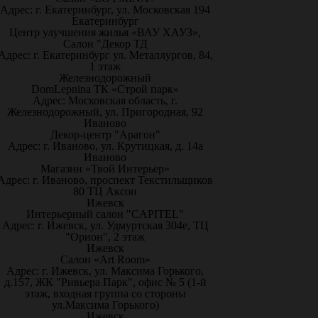
Адрес: г. Екатеринбург, ул. Московская 194
Екатеринбург
Центр улучшения жилья «ВАУ ХАУЗ»,
Салон "Декор ТД
Адрес: г. Екатеринбург ул. Металлургов, 84,
1 этаж
Железнодорожный
DomLepnina ТК «Строй парк»
Адрес: Московская область, г.
Железнодорожный, ул. Пригородная, 92
Иваново
Декор-центр "Арагон"
Адрес: г. Иваново, ул. Крутицкая, д. 14а
Иваново
Магазин «Твой Интерьер»
Адрес: г. Иваново, проспект Текстильщиков
80 ТЦ Аксон
Ижевск
Интерьерный салон "CAPITEL"
Адрес: г. Ижевск, ул. Удмуртская 304е, ТЦ
"Орион", 2 этаж
Ижевск
Салон «Art Room»
Адрес: г. Ижевск, ул. Максима Горького,
д.157, ЖК "Ривьера Парк", офис № 5 (1-й
этаж, входная группа со стороны
ул.Максима Горького)
Ижевск