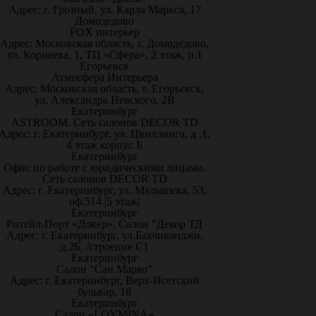
Адрес: г. Грозный, ул. Карла Маркса, 17
Домодедово
FOX интерьер
Адрес: Московская область, г. Домодедово,
ул. Корнеева, 1, ТЦ «Сфера», 2 этаж, п.1
Егорьевск
Атмосфера Интерьера
Адрес: Московская область, г. Егорьевск,
ул. Александра Невского, 2В
Екатеринбург
ASTROOM. Сеть салонов DECOR TD
Адрес: г. Екатеринбург, ул. Цвиллинга, д .1,
4 этаж корпус Б
Екатеринбург
Офис по работе с юридическими лицами.
Сеть салонов DECOR TD
Адрес: г. Екатеринбург, ул. Малышева, 53,
оф.514 |5 этаж|
Екатеринбург
Ритейл-Порт «Докер», Салон "Декор ТД
Адрес: г. Екатеринбург, ул.Бахчиванджи,
д.2Б, /строение С1
Екатеринбург
Салон "Сан Марко"
Адрес: г. Екатеринбург, Верх-Исетский
бульвар, 18
Екатеринбург
Салон «LOYMINA»