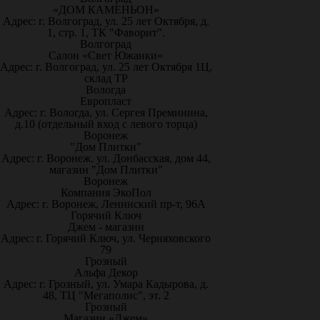
«ДОМ КАМЕНЬОН»
Адрес: г. Волгоград, ул. 25 лет Октября, д.
1, стр. 1, ТК "Фаворит".
Волгоград
Салон «Свет Южанки»
Адрес: г. Волгоград, ул. 25 лет Октября 1Ц,
склад ТР
Вологда
Европласт
Адрес: г. Вологда, ул. Сергея Преминина,
д.10 (отдельный вход с левого торца)
Воронеж
"Дом Плитки"
Адрес: г. Воронеж. ул. Донбасская, дом 44,
магазин "Дом Плитки"
Воронеж
Компания ЭкоПол
Адрес: г. Воронеж, Ленинский пр-т, 96А
Горячий Ключ
Джем - магазин
Адрес: г. Горячий Ключ, ул. Черняховского
79
Грозный
Альфа Декор
Адрес: г. Грозный, ул. Умара Кадырова, д.
48, ТЦ "Мегаполис", эт. 2
Грозный
Магазин «Джем»