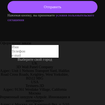
Нажимая кнопку, вы принимаете
условия пользовательского
соглашения
Оформление заказа
Выберите свой город
UK
3D Wall Panel Company
Адрес: Unit 1 Nelsons Transport Yard, Halifax
Road Cross Roads, Keighley, West Yorkshire,
BD22 9BG
USA
Textures-3D
Адрес: 91361 Westlake Village, California
Москва
Фирменный шоурум «Artpole. Инновации в
интерьере»
Адрес: г. Москва, ул. Каретный Ряд, д. 5/10