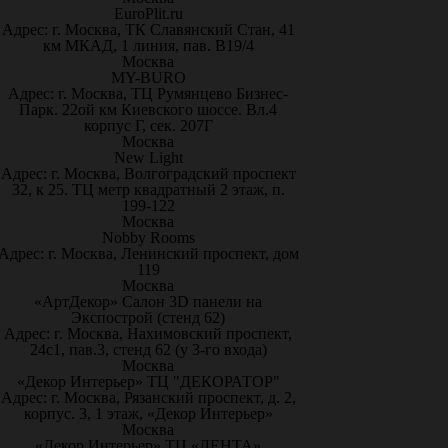
EuroPlit.ru
Адрес: г. Москва, ТК Славянский Стан, 41
км МКАД, 1 линия, пав. В19/4
Москва
MY-BURO
Адрес: г. Москва, ТЦ Румянцево Бизнес-
Парк. 22ой км Киевского шоссе. Вл.4
корпус Г, сек. 207Г
Москва
New Light
Адрес: г. Москва, Волгоградский проспект
32, к 25. ТЦ метр квадратный 2 этаж, п.
199-122
Москва
Nobby Rooms
Адрес: г. Москва, Ленинский проспект, дом
119
Москва
«АртДекор» Салон 3D панели на
Экспострой (стенд 62)
Адрес: г. Москва, Нахимовский проспект,
24с1, пав.3, стенд 62 (у 3-го входа)
Москва
«Декор Интерьер» ТЦ "ДЕКОРАТОР"
Адрес: г. Москва, Рязанский проспект, д. 2,
корпус. 3, 1 этаж, «Декор Интерьер»
Москва
«Декор Интерьер» ТЦ «ЛЕНТА»