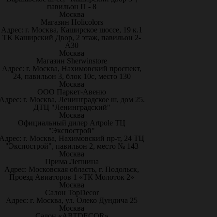
павильон П - 8
Москва
Магазин Holicolors
Адрес: г. Москва, Каширское шоссе, 19 к.1
ТК Каширский Двор, 2 этаж, павильон 2-
А30
Москва
Магазин Sherwinstore
Адрес: г. Москва, Нахимовский проспект,
24, павильон 3, блок 10с, место 130
Москва
ООО Паркет-Авeню
Адрес: г. Москва, Ленинградское ш, дом 25.
ДТЦ "Ленинградский"
Москва
Официальный дилер Artpole ТЦ
"Экспострой"
Адрес: г. Москва, Нахимовский пр-т, 24 ТЦ
"Экспострой", павильон 2, место № 143
Москва
Прима Лепнина
Адрес: Московская область, г. Подольск,
Проезд Авиаторов 1 «ТК Молоток 2»
Москва
Салон TopDecor
Адрес: г. Москва, ул. Олеко Дундича 25
Москва
Салон «ARTDECOR»