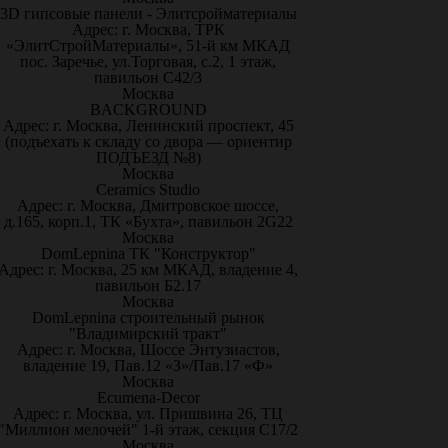
3D гипсовые панели - Элитсройматериалы
Адрес: г. Москва, ТРК
«ЭлитСтройМатериалы», 51-й км МКАД
пос. Заречье, ул.Торговая, с.2, 1 этаж,
павильон С42/3
Москва
BACKGROUND
Адрес: г. Москва, Ленинский проспект, 45
(подъехать к складу со двора — ориентир
ПОДЪЕЗД №8)
Москва
Ceramics Studio
Адрес: г. Москва, Дмитровское шоссе,
д.165, корп.1, ТК «Бухта», павильон 2G22
Москва
DomLepnina ТК "Конструктор"
Адрес: г. Москва, 25 км МКАД, владение 4,
павильон Б2.17
Москва
DomLepnina строительный рынок
"Владимирский тракт"
Адрес: г. Москва, Шоссе Энтузиастов,
владение 19, Пав.12 «З»/Пав.17 «Ф»
Москва
Ecumena-Decor
Адрес: г. Москва, ул. Пришвина 26, ТЦ
"Миллион мелочей" 1-й этаж, секция С17/2
Москва