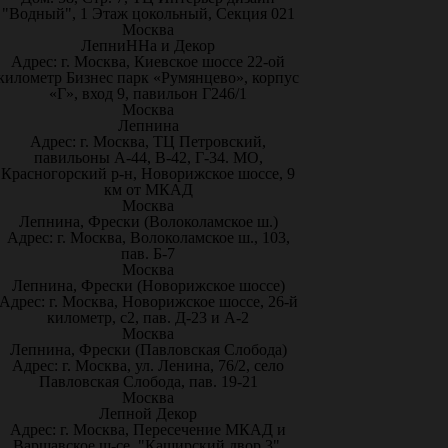
"Водный", 1 Этаж цокольный, Секция 021
Москва
ЛепниННа и Декор
Адрес: г. Москва, Киевское шоссе 22-ой
километр Бизнес парк «Румянцево», корпус
«Г», вход 9, павильон Г246/1
Москва
Лепнина
Адрес: г. Москва, ТЦ Петровский,
павильоны А-44, В-42, Г-34. МО,
Красногорский р-н, Новорижское шоссе, 9
км от МКАД
Москва
Лепнина, Фрески (Волоколамское ш.)
Адрес: г. Москва, Волоколамское ш., 103,
пав. Б-7
Москва
Лепнина, Фрески (Новорижское шоссе)
Адрес: г. Москва, Новорижское шоссе, 26-й
километр, с2, пав. Д-23 и А-2
Москва
Лепнина, Фрески (Павловская Слобода)
Адрес: г. Москва, ул. Ленина, 76/2, село
Павловская Слобода, пав. 19-21
Москва
Лепной Декор
Адрес: г. Москва, Пересечение МКАД и
Варшавское ш-се, "Каширский двор 3",