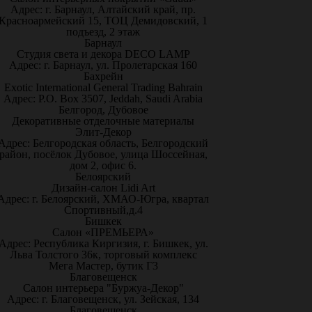
Адрес: г. Барнаул, Алтайский край, пр.
Красноармейский 15, ТОЦ Демидовский, 1
подъезд, 2 этаж
Барнаул
Студия света и декора DECO LAMP
Адрес: г. Барнаул, ул. Пролетарская 160
Бахрейн
Exotic International General Trading Bahrain
Адрес: P.O. Box 3507, Jeddah, Saudi Arabia
Белгород, Дубовое
Декоративные отделочные материалы
Элит-Декор
Адрес: Белгородская область, Белгородский
район, посёлок Дубовое, улица Шоссейная,
дом 2, офис 6.
Белоярский
Дизайн-салон Lidi Art
Адрес: г. Белоярский, ХМАО-Югра, квартал
Спортивный,д.4
Бишкек
Салон «ПРЕМЬЕРА»
Адрес: Республика Киргизия, г. Бишкек, ул.
Льва Толстого 36к, торговый комплекс
Мега Мастер, бутик Г3
Благовещенск
Салон интерьера "Буржуа-Декор"
Адрес: г. Благовещенск, ул. Зейская, 134
Благовещенск