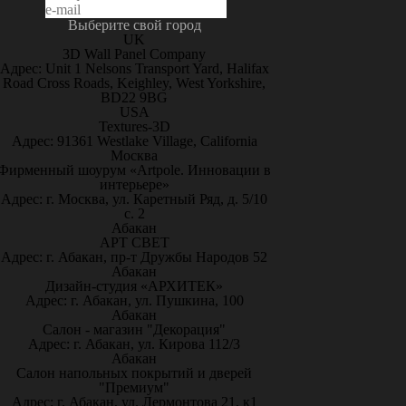
Выберите свой город
UK
3D Wall Panel Company
Адрес: Unit 1 Nelsons Transport Yard, Halifax
Road Cross Roads, Keighley, West Yorkshire,
BD22 9BG
USA
Textures-3D
Адрес: 91361 Westlake Village, California
Москва
Фирменный шоурум «Artpole. Инновации в
интерьере»
Адрес: г. Москва, ул. Каретный Ряд, д. 5/10
с. 2
Абакан
АРТ СВЕТ
Адрес: г. Абакан, пр-т Дружбы Народов 52
Абакан
Дизайн-студия «АРХИТЕК»
Адрес: г. Абакан, ул. Пушкина, 100
Абакан
Салон - магазин "Декорация"
Адрес: г. Абакан, ул. Кирова 112/3
Абакан
Салон напольных покрытий и дверей
"Премиум"
Адрес: г. Абакан, ул. Лермонтова 21, к1