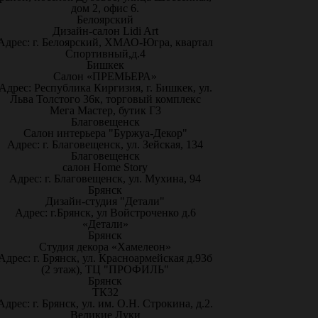
дом 2, офис 6.
Белоярский
Дизайн-салон Lidi Art
Адрес: г. Белоярский, ХМАО-Югра, квартал
Спортивный,д.4
Бишкек
Салон «ПРЕМЬЕРА»
Адрес: Республика Киргизия, г. Бишкек, ул.
Льва Толстого 36к, торговый комплекс
Мега Мастер, бутик Г3
Благовещенск
Салон интерьера "Буржуа-Декор"
Адрес: г. Благовещенск, ул. Зейская, 134
Благовещенск
салон Home Story
Адрес: г. Благовещенск, ул. Мухина, 94
Брянск
Дизайн-студия "Детали"
Адрес: г.Брянск, ул Войстроченко д.6
«Детали»
Брянск
Студия декора «Хамелеон»
Адрес: г. Брянск, ул. Красноармейская д.93б
(2 этаж), ТЦ "ПРОФИЛЬ"
Брянск
ТК32
Адрес: г. Брянск, ул. им. О.Н. Строкина, д.2.
Великие Луки