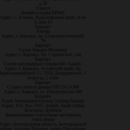
д.30
Ачинск
Дизайн-студия ИРМА
Адрес: г. Ачинск, Красноярский край, м-он
4, дом 14
Барнаул
Ампир
Адрес: г. Барнаул, пр. Социалистический,
78
Барнаул
Салон Квадро Интерьер
Адрес: г. Барнаул, пр. Строителей, 14а
Барнаул
Салон интерьерных покрытий «Gaudi»
Адрес: г. Барнаул, Алтайский край, пр.
Красноармейский 15, ТОЦ Демидовский, 1
подъезд, 2 этаж
Барнаул
Студия света и декора DECO LAMP
Адрес: г. Барнаул, ул. Пролетарская 160
Бахрейн
Exotic International General Trading Bahrain
Адрес: P.O. Box 3507, Jeddah, Saudi Arabia
Белгород, Дубовое
Декоративные отделочные материалы
Элит-Декор
Адрес: Белгородская область, Белгородский
район, посёлок Дубовое, улица Шоссейная,