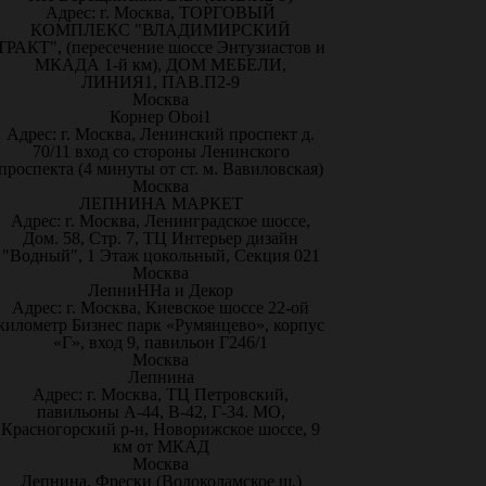
Адрес: г. Москва, ТОРГОВЫЙ
КОМПЛЕКС "ВЛАДИМИРСКИЙ
ТРАКТ", (пересечение шоссе Энтузиастов и
МКАДА 1-й км), ДОМ МЕБЕЛИ,
ЛИНИЯ1, ПАВ.П2-9
Москва
Корнер Oboi1
Адрес: г. Москва, Ленинский проспект д.
70/11 вход со стороны Ленинского
проспекта (4 минуты от ст. м. Вавиловская)
Москва
ЛЕПНИНА МАРКЕТ
Адрес: г. Москва, Ленинградское шоссе,
Дом. 58, Стр. 7, ТЦ Интерьер дизайн
"Водный", 1 Этаж цокольный, Секция 021
Москва
ЛепниННа и Декор
Адрес: г. Москва, Киевское шоссе 22-ой
километр Бизнес парк «Румянцево», корпус
«Г», вход 9, павильон Г246/1
Москва
Лепнина
Адрес: г. Москва, ТЦ Петровский,
павильоны А-44, В-42, Г-34. МО,
Красногорский р-н, Новорижское шоссе, 9
км от МКАД
Москва
Лепнина, Фрески (Волоколамское ш.)