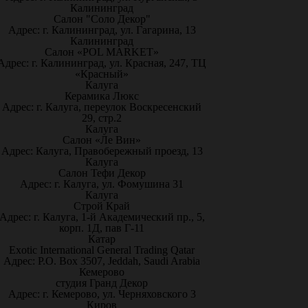
Калининград
Салон "Соло Декор"
Адрес: г. Калининград, ул. Гагарина, 13
Калининград
Салон «POL MARKET»
Адрес: г. Калининград, ул. Красная, 247, ТЦ
«Красный»
Калуга
Керамика Люкс
Адрес: г. Калуга, переулок Воскресенский
29, стр.2
Калуга
Салон «Ле Вин»
Адрес: Калуга, Правобережный проезд, 13
Калуга
Салон Тефи Декор
Адрес: г. Калуга, ул. Фомушина 31
Калуга
Строй Край
Адрес: г. Калуга, 1-й Академический пр., 5,
корп. 1Д, пав Г-11
Катар
Exotic International General Trading Qatar
Адрес: P.O. Box 3507, Jeddah, Saudi Arabia
Кемерово
студия Гранд Декор
Адрес: г. Кемерово, ул. Черняховского 3
Киров