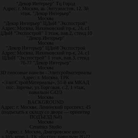
"Декор Интерьер" Тц Город
Адрес: г. Москва, ш. Энтузиастов, 12, 3й
этаж, "Декор Интерьер"
Москва
"Декор Интерьер" ЦДиИ "Экспострой"
Адрес: Москва, Нахимовский пр-к, 24, с1
ЦДиИ "Экспострой" 1 этаж, пав.2, стенд 10
"Декор Интерьер"
Москва
"Декор Интерьер" ЦДиИ Экспострой
Адрес: Москва, Нахимовский пр-к, 24, с1
ЦДиИ "Экспострой" 1 этаж, пав.3, стенд
76-77 "Декор Интерьер"
Москва
3D гипсовые панели - Элитсройматериалы
Адрес: г. Москва, ТРК
«ЭлитСтройМатериалы», 51-й км МКАД
пос. Заречье, ул.Торговая, с.2, 1 этаж,
павильон С42/3
Москва
BACKGROUND
Адрес: г. Москва, Ленинский проспект, 45
(подъехать к складу со двора — ориентир
ПОДЪЕЗД №8)
Москва
Ceramics Studio
Адрес: г. Москва, Дмитровское шоссе,
д.165, корп.1, ТК «Бухта», павильон 2G22