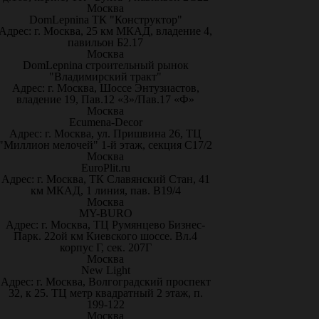
Москва
DomLepnina ТК "Конструктор"
Адрес: г. Москва, 25 км МКАД, владение 4,
павильон Б2.17
Москва
DomLepnina строительный рынок
"Владимирский тракт"
Адрес: г. Москва, Шоссе Энтузиастов,
владение 19, Пав.12 «З»/Пав.17 «Ф»
Москва
Ecumena-Decor
Адрес: г. Москва, ул. Пришвина 26, ТЦ
"Миллион мелочей" 1-й этаж, секция С17/2
Москва
EuroPlit.ru
Адрес: г. Москва, ТК Славянский Стан, 41
км МКАД, 1 линия, пав. В19/4
Москва
MY-BURO
Адрес: г. Москва, ТЦ Румянцево Бизнес-
Парк. 22ой км Киевского шоссе. Вл.4
корпус Г, сек. 207Г
Москва
New Light
Адрес: г. Москва, Волгоградский проспект
32, к 25. ТЦ метр квадратный 2 этаж, п.
199-122
Москва