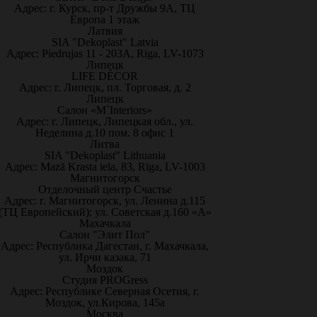
Адрес: г. Курск, пр-т Дружбы 9А, ТЦ
Европа 1 этаж
Латвия
SIA "Dekoplast" Latvia
Адрес: Piedrujas 11 - 203A, Riga, LV-1073
Липецк
LIFE DÉCOR
Адрес: г. Липецк, пл. Торговая, д. 2
Липецк
Салон «M`Interiors»
Адрес: г. Липецк, Липецкая обл., ул.
Неделина д.10 пом. 8 офис 1
Литва
SIA "Dekoplast" Lithuania
Адрес: Mazā Krasta iela, 83, Rīga, LV-1003
Магнитогорск
Отделочный центр Счастье
Адрес: г. Магнитогорск, ул. Ленина д.115
(ТЦ Европейский); ул. Советская д.160 «А»
Махачкала
Салон "Элит Пол"
Адрес: Республика Дагестан, г. Махачкала,
ул. Ирчи казака, 71
Моздок
Студия PROGress
Адрес: Республике Северная Осетия, г.
Моздок, ул.Кирова, 145а
Москва