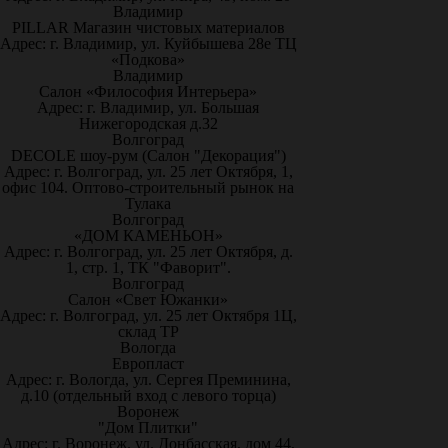
Владимир
PILLAR Магазин чистовых материалов
Адрес: г. Владимир, ул. Куйбышева 28е ТЦ
«Подкова»
Владимир
Салон «Философия Интерьера»
Адрес: г. Владимир, ул. Большая
Нижегородская д.32
Волгоград
DECOLE шоу-рум (Салон "Декорация")
Адрес: г. Волгоград, ул. 25 лет Октября, 1,
офис 104. Оптово-строительный рынок на
Тулака
Волгоград
«ДОМ КАМЕНЬОН»
Адрес: г. Волгоград, ул. 25 лет Октября, д.
1, стр. 1, ТК "Фаворит".
Волгоград
Салон «Свет Южанки»
Адрес: г. Волгоград, ул. 25 лет Октября 1Ц,
склад ТР
Вологда
Европласт
Адрес: г. Вологда, ул. Сергея Преминина,
д.10 (отдельный вход с левого торца)
Воронеж
"Дом Плитки"
Адрес: г. Воронеж. ул. Донбасская, дом 44,