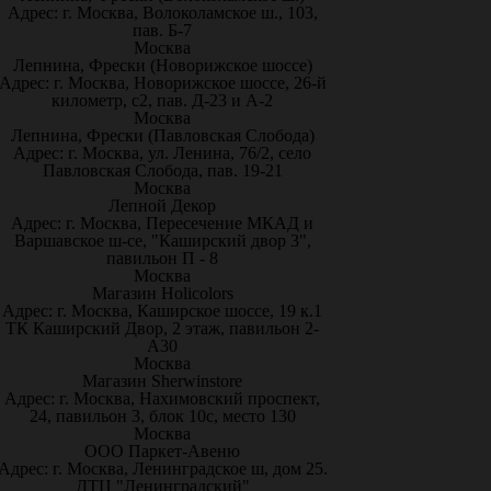
Адрес: г. Москва, Волоколамское ш., 103,
пав. Б-7
Москва
Лепнина, Фрески (Новорижское шоссе)
Адрес: г. Москва, Новорижское шоссе, 26-й
километр, с2, пав. Д-23 и А-2
Москва
Лепнина, Фрески (Павловская Слобода)
Адрес: г. Москва, ул. Ленина, 76/2, село
Павловская Слобода, пав. 19-21
Москва
Лепной Декор
Адрес: г. Москва, Пересечение МКАД и
Варшавское ш-се, "Каширский двор 3",
павильон П - 8
Москва
Магазин Holicolors
Адрес: г. Москва, Каширское шоссе, 19 к.1
ТК Каширский Двор, 2 этаж, павильон 2-
А30
Москва
Магазин Sherwinstore
Адрес: г. Москва, Нахимовский проспект,
24, павильон 3, блок 10с, место 130
Москва
ООО Паркет-Авeню
Адрес: г. Москва, Ленинградское ш, дом 25.
ДТЦ "Ленинградский"