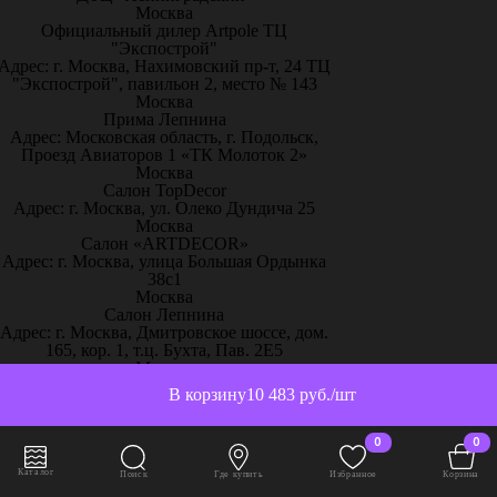
Москва
Официальный дилер Artpole ТЦ
"Экспострой"
Адрес: г. Москва, Нахимовский пр-т, 24 ТЦ
"Экспострой", павильон 2, место № 143
Москва
Прима Лепнина
Адрес: Московская область, г. Подольск,
Проезд Авиаторов 1 «ТК Молоток 2»
Москва
Салон TopDecor
Адрес: г. Москва, ул. Олеко Дундича 25
Москва
Салон «ARTDECOR»
Адрес: г. Москва, улица Большая Ордынка
38с1
Москва
Салон Лепнина
Адрес: г. Москва, Дмитровское шоссе, дом.
165, кор. 1, т.ц. Бухта, Пав. 2Е5
Москва
Салон – Лепнина у Милы
В корзину
10 483 руб./шт
Адрес: г. Москва, ТРК
«ЭлитСтройМатериалы», 51-й км МКАД
пос. Заречье, ул.Торговая, с.2, 1 этаж,
0
0
павильон С13
Москва
Каталог
Поиск
Где купить
Избранное
Корзина
Творческий дом «Красота и уют»