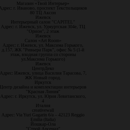
Магазин «Твой Интерьер»
Адрес: г. Иваново, проспект Текстильщиков
80 ТЦ Аксон
Ижевск
Интерьерный салон "CAPITEL"
Адрес: г. Ижевск, ул. Удмуртская 304е, ТЦ
"Орион", 2 этаж
Ижевск
Салон «Art Room»
Адрес: г. Ижевск, ул. Максима Горького,
д.157, ЖК "Ривьера Парк", офис № 5 (1-й
этаж, входная группа со стороны
ул.Максима Горького)
Ижевск
ЦентрДеко
Адрес: Ижевск, улица Василия Тарасова, 7,
ЖК Новый город.
Иркутск
Центр дизайна и комплектации интерьеров
"Красная Линия"
Адрес: г. Иркутск, ул. Юрия Левитанского,
4
Италия
creativewall
Адрес: Via Yuri Gagarin 6/a – 42123 Reggio
Emilia (Italia)
Йошкар-Ола
"Строй Арсенал"