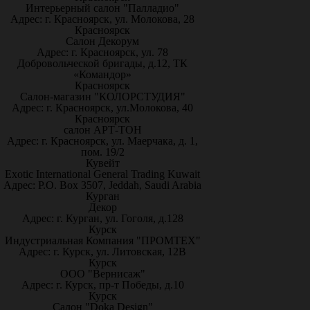
Интерьерный салон "Палладио"
Адрес: г. Красноярск, ул. Молокова, 28
Красноярск
Салон Декорум
Адрес: г. Красноярск, ул. 78
Добровольческой бригады, д.12, ТК
«Командор»
Красноярск
Салон-магазин "КОЛОРСТУДИЯ"
Адрес: г. Красноярск, ул.Молокова, 40
Красноярск
салон АРТ-ТОН
Адрес: г. Красноярск, ул. Маерчака, д. 1,
пом. 19/2
Кувейт
Exotic International General Trading Kuwait
Адрес: P.O. Box 3507, Jeddah, Saudi Arabia
Курган
Декор
Адрес: г. Курган, ул. Гоголя, д.128
Курск
Индустриальная Компания "ПРОМТЕХ"
Адрес: г. Курск, ул. Литовская, 12В
Курск
ООО "Вернисаж"
Адрес: г. Курск, пр-т Победы, д.10
Курск
Салон "Doka Design"