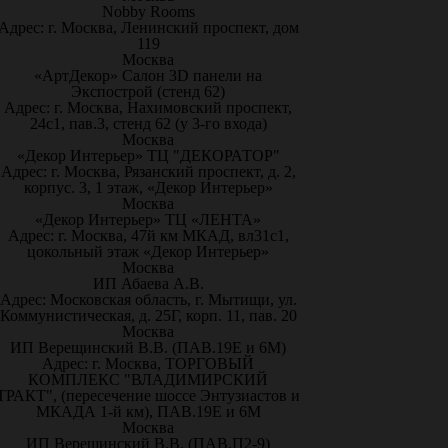
Nobby Rooms
Адрес: г. Москва, Ленинский проспект, дом
119
Москва
«АртДекор» Салон 3D панели на
Экспострой (стенд 62)
Адрес: г. Москва, Нахимовский проспект,
24с1, пав.3, стенд 62 (у 3-го входа)
Москва
«Декор Интерьер» ТЦ "ДЕКОРАТОР"
Адрес: г. Москва, Рязанский проспект, д. 2,
корпус. 3, 1 этаж, «Декор Интерьер»
Москва
«Декор Интерьер» ТЦ «ЛЕНТА»
Адрес: г. Москва, 47й км МКАД, вл31с1,
цокольный этаж «Декор Интерьер»
Москва
ИП Абаева А.В.
Адрес: Московская область, г. Мытищи, ул.
Коммунистическая, д. 25Г, корп. 11, пав. 20
Москва
ИП Верещинский В.В. (ПАВ.19Е и 6М)
Адрес: г. Москва, ТОРГОВЫЙ
КОМПЛЕКС "ВЛАДИМИРСКИЙ
ТРАКТ", (пересечение шоссе Энтузиастов и
МКАДА 1-й км), ПАВ.19Е и 6М
Москва
ИП Верещинский В.В. (ПАВ.П2-9)