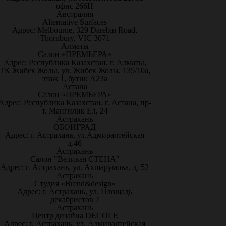
офис 266Н
Австралия
Alternative Surfaces
Адрес: Melbourne, 329 Darebin Road,
Thornbury, VIC 3071
Алматы
Салон «ПРЕМЬЕРА»
Адрес: Республика Казахстан, г. Алматы,
ТК Жибек Жолы, ул. Жибек Жолы, 135/10а,
этаж 1, бутик А23а
Астана
Салон «ПРЕМЬЕРА»
Адрес: Республика Казахстан, г. Астана, пр-
т. Мангилик Ел, 24
Астрахань
ОБОИГРАД
Адрес: г. Астрахань, ул.Адмиралтейская
д.46
Астрахань
Салон "Великая СТЕНА"
Адрес: г. Астрахань, ул. Ахшарумова, д. 52
Астрахань
Студия «Brend&design»
Адрес: г. Астрахань, ул. Площадь
декабристов 7
Астрахань
Центр дизайна DECOLE
Адрес: г. Астрахань, ул. Адмиралтейская