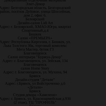
Декоративные отделочные материалы
Элит-Декор
Адрес: Белгородская область, Белгородский
район, посёлок Дубовое, улица Шоссейная,
дом 2, офис 6.
Белоярский
Дизайн-салон Lidi Art
Адрес: г. Белоярский, ХМАО-Югра, квартал
Спортивный,д.4
Бишкек
Салон «ПРЕМЬЕРА»
Адрес: Республика Киргизия, г. Бишкек, ул.
Льва Толстого 36к, торговый комплекс
Мега Мастер, бутик Г3
Благовещенск
Салон интерьера "Буржуа-Декор"
Адрес: г. Благовещенск, ул. Зейская, 134
Благовещенск
салон Home Story
Адрес: г. Благовещенск, ул. Мухина, 94
Брянск
Дизайн-студия "Детали"
Адрес: г.Брянск, ул Войстроченко д.6
«Детали»
Брянск
Студия декора «Хамелеон»
Адрес: г. Брянск, ул. Красноармейская д.93б
(2 этаж), ТЦ "ПРОФИЛЬ"