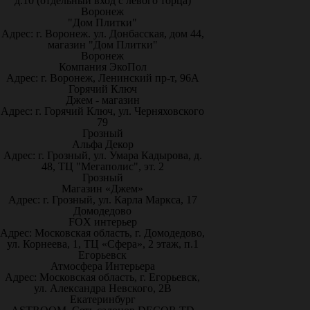
д.10 (отдельный вход с левого торца)
Воронеж
"Дом Плитки"
Адрес: г. Воронеж. ул. Донбасская, дом 44,
магазин "Дом Плитки"
Воронеж
Компания ЭкоПол
Адрес: г. Воронеж, Ленинский пр-т, 96А
Горячий Ключ
Джем - магазин
Адрес: г. Горячий Ключ, ул. Черняховского
79
Грозный
Альфа Декор
Адрес: г. Грозный, ул. Умара Кадырова, д.
48, ТЦ "Мегаполис", эт. 2
Грозный
Магазин «Джем»
Адрес: г. Грозный, ул. Карла Маркса, 17
Домодедово
FOX интерьер
Адрес: Московская область, г. Домодедово,
ул. Корнеева, 1, ТЦ «Сфера», 2 этаж, п.1
Егорьевск
Атмосфера Интерьера
Адрес: Московская область, г. Егорьевск,
ул. Александра Невского, 2В
Екатеринбург