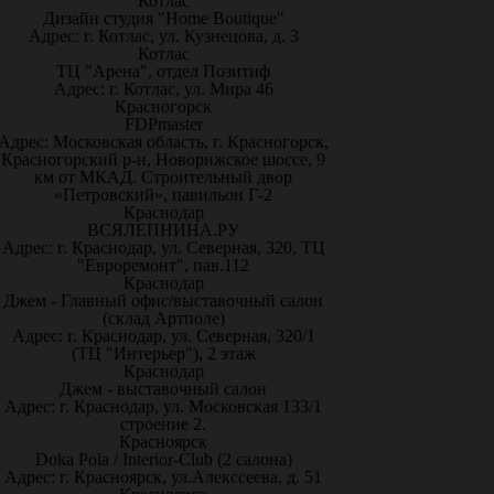
Котлас
Дизайн студия "Home Boutique"
Адрес: г. Котлас, ул. Кузнецова, д. 3
Котлас
ТЦ "Арена", отдел Позитиф
Адрес: г. Котлас, ул. Мира 46
Красногорск
FDPmaster
Адрес: Московская область, г. Красногорск,
Красногорский р-н, Новорижское шоссе, 9
км от МКАД. Строительный двор
«Петровский», павильон Г-2
Краснодар
ВСЯЛЕПНИНА.РУ
Адрес: г. Краснодар, ул. Северная, 320, ТЦ
"Евроремонт", пав.112
Краснодар
Джем - Главный офис/выставочный салон
(склад Артполе)
Адрес: г. Краснодар, ул. Северная, 320/1
(ТЦ "Интерьер"), 2 этаж
Краснодар
Джем - выставочный салон
Адрес: г. Краснодар, ул. Московская 133/1
строение 2.
Красноярск
Doka Pola / Interior-Club (2 салона)
Адрес: г. Красноярск, ул.Алекссеева, д. 51