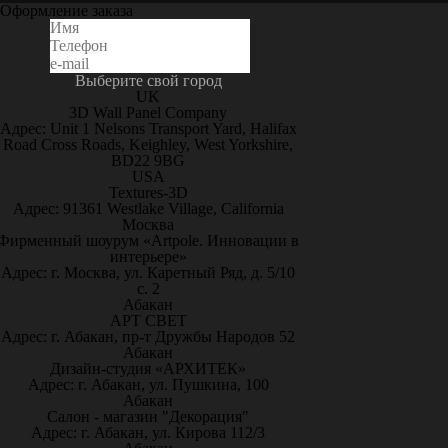
Оформление заказа
Выберите свой город
UK
3D Wall Panel Company
Адрес: Unit 1 Nelsons Transport Yard, Halifax
Road Cross Roads, Keighley, West Yorkshire,
BD22 9BG
USA
Textures-3D
Адрес: 91361 Westlake Village, California
Москва
Фирменный шоурум «Artpole. Инновации в
интерьере»
Адрес: г. Москва, ул. Каретный Ряд, д. 5/10
с. 2
Абакан
АРТ СВЕТ
Адрес: г. Абакан, пр-т Дружбы Народов 52
Абакан
Дизайн-студия «АРХИТЕК»
Адрес: г. Абакан, ул. Пушкина, 100
Абакан
Салон - магазин "Декорация"
Адрес: г. Абакан, ул. Кирова 112/3