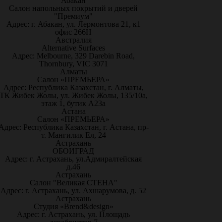
Абакан
Салон напольных покрытий и дверей
"Премиум"
Адрес: г. Абакан, ул. Лермонтова 21, к1
офис 266Н
Австралия
Alternative Surfaces
Адрес: Melbourne, 329 Darebin Road,
Thornbury, VIC 3071
Алматы
Салон «ПРЕМЬЕРА»
Адрес: Республика Казахстан, г. Алматы,
ТК Жибек Жолы, ул. Жибек Жолы, 135/10а,
этаж 1, бутик А23а
Астана
Салон «ПРЕМЬЕРА»
Адрес: Республика Казахстан, г. Астана, пр-
т. Мангилик Ел, 24
Астрахань
ОБОИГРАД
Адрес: г. Астрахань, ул.Адмиралтейская
д.46
Астрахань
Салон "Великая СТЕНА"
Адрес: г. Астрахань, ул. Ахшарумова, д. 52
Астрахань
Студия «Brend&design»
Адрес: г. Астрахань, ул. Площадь