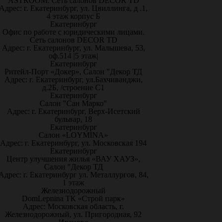
ASTROOM. Сеть салонов DECOR TD
Адрес: г. Екатеринбург, ул. Цвиллинга, д .1,
4 этаж корпус Б
Екатеринбург
Офис по работе с юридическими лицами.
Сеть салонов DECOR TD
Адрес: г. Екатеринбург, ул. Малышева, 53,
оф.514 |5 этаж|
Екатеринбург
Ритейл-Порт «Докер», Салон "Декор ТД
Адрес: г. Екатеринбург, ул.Бахчиванджи,
д.2Б, /строение С1
Екатеринбург
Салон "Сан Марко"
Адрес: г. Екатеринбург, Верх-Исетский
бульвар, 18
Екатеринбург
Салон «LOYMINA»
Адрес: г. Екатеринбург, ул. Московская 194
Екатеринбург
Центр улучшения жилья «ВАУ ХАУЗ»,
Салон "Декор ТД
Адрес: г. Екатеринбург ул. Металлургов, 84,
1 этаж
Железнодорожный
DomLepnina ТК «Строй парк»
Адрес: Московская область, г.
Железнодорожный, ул. Пригородная, 92