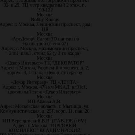
Адрес: г. Москва, Волгоградский проспект
32, к 25. ТЦ метр квадратный 2 этаж, п.
199-122
Москва
Nobby Rooms
Адрес: г. Москва, Ленинский проспект, дом
119
Москва
«АртДекор» Салон 3D панели на
Экспострой (стенд 62)
Адрес: г. Москва, Нахимовский проспект,
24с1, пав.3, стенд 62 (у 3-го входа)
Москва
«Декор Интерьер» ТЦ "ДЕКОРАТОР"
Адрес: г. Москва, Рязанский проспект, д. 2,
корпус. 3, 1 этаж, «Декор Интерьер»
Москва
«Декор Интерьер» ТЦ «ЛЕНТА»
Адрес: г. Москва, 47й км МКАД, вл31с1,
цокольный этаж «Декор Интерьер»
Москва
ИП Абаева А.В.
Адрес: Московская область, г. Мытищи, ул.
Коммунистическая, д. 25Г, корп. 11, пав. 20
Москва
ИП Верещинский В.В. (ПАВ.19Е и 6М)
Адрес: г. Москва, ТОРГОВЫЙ
КОМПЛЕКС "ВЛАДИМИРСКИЙ