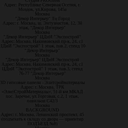
Студия PROGress
Адрес: Республике Северная Осетия, г.
Моздок, ул.Кирова, 145а
Москва
"Декор Интерьер" Тц Город
Адрес: г. Москва, ш. Энтузиастов, 12, 3й
этаж, "Декор Интерьер"
Москва
"Декор Интерьер" ЦДиИ "Экспострой"
Адрес: Москва, Нахимовский пр-к, 24, с1
ЦДиИ "Экспострой" 1 этаж, пав.2, стенд 10
"Декор Интерьер"
Москва
"Декор Интерьер" ЦДиИ Экспострой
Адрес: Москва, Нахимовский пр-к, 24, с1
ЦДиИ "Экспострой" 1 этаж, пав.3, стенд
76-77 "Декор Интерьер"
Москва
3D гипсовые панели - Элитсройматериалы
Адрес: г. Москва, ТРК
«ЭлитСтройМатериалы», 51-й км МКАД
пос. Заречье, ул.Торговая, с.2, 1 этаж,
павильон С42/3
Москва
BACKGROUND
Адрес: г. Москва, Ленинский проспект, 45
(подъехать к складу со двора — ориентир
ПОДЪЕЗД №8)