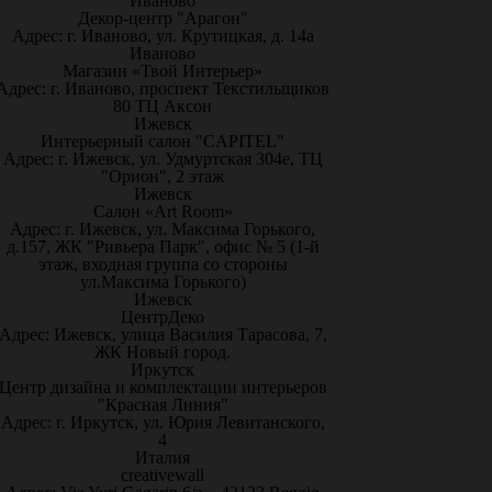
Иваново
Декор-центр "Арагон"
Адрес: г. Иваново, ул. Крутицкая, д. 14а
Иваново
Магазин «Твой Интерьер»
Адрес: г. Иваново, проспект Текстильщиков
80 ТЦ Аксон
Ижевск
Интерьерный салон "CAPITEL"
Адрес: г. Ижевск, ул. Удмуртская 304е, ТЦ
"Орион", 2 этаж
Ижевск
Салон «Art Room»
Адрес: г. Ижевск, ул. Максима Горького,
д.157, ЖК "Ривьера Парк", офис № 5 (1-й
этаж, входная группа со стороны
ул.Максима Горького)
Ижевск
ЦентрДеко
Адрес: Ижевск, улица Василия Тарасова, 7,
ЖК Новый город.
Иркутск
Центр дизайна и комплектации интерьеров
"Красная Линия"
Адрес: г. Иркутск, ул. Юрия Левитанского,
4
Италия
creativewall