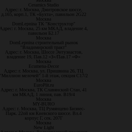
Москва
Ceramics Studio
Адрес: г. Москва, Дмитровское шоссе,
д.165, корп.1, ТК «Бухта», павильон 2G22
Москва
DomLepnina ТК "Конструктор"
Адрес: г. Москва, 25 км МКАД, владение 4,
павильон Б2.17
Москва
DomLepnina строительный рынок
"Владимирский тракт"
Адрес: г. Москва, Шоссе Энтузиастов,
владение 19, Пав.12 «З»/Пав.17 «Ф»
Москва
Ecumena-Decor
Адрес: г. Москва, ул. Пришвина 26, ТЦ
"Миллион мелочей" 1-й этаж, секция С17/2
Москва
EuroPlit.ru
Адрес: г. Москва, ТК Славянский Стан, 41
км МКАД, 1 линия, пав. В19/4
Москва
MY-BURO
Адрес: г. Москва, ТЦ Румянцево Бизнес-
Парк. 22ой км Киевского шоссе. Вл.4
корпус Г, сек. 207Г
Москва
New Light