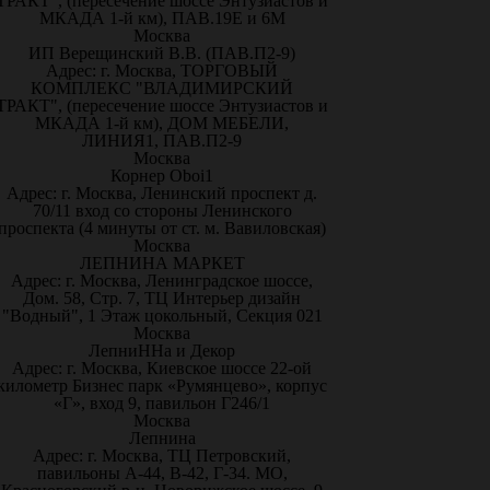
ТРАКТ", (пересечение шоссе Энтузиастов и
МКАДА 1-й км), ПАВ.19Е и 6М
Москва
ИП Верещинский В.В. (ПАВ.П2-9)
Адрес: г. Москва, ТОРГОВЫЙ
КОМПЛЕКС "ВЛАДИМИРСКИЙ
ТРАКТ", (пересечение шоссе Энтузиастов и
МКАДА 1-й км), ДОМ МЕБЕЛИ,
ЛИНИЯ1, ПАВ.П2-9
Москва
Корнер Oboi1
Адрес: г. Москва, Ленинский проспект д.
70/11 вход со стороны Ленинского
проспекта (4 минуты от ст. м. Вавиловская)
Москва
ЛЕПНИНА МАРКЕТ
Адрес: г. Москва, Ленинградское шоссе,
Дом. 58, Стр. 7, ТЦ Интерьер дизайн
"Водный", 1 Этаж цокольный, Секция 021
Москва
ЛепниННа и Декор
Адрес: г. Москва, Киевское шоссе 22-ой
километр Бизнес парк «Румянцево», корпус
«Г», вход 9, павильон Г246/1
Москва
Лепнина
Адрес: г. Москва, ТЦ Петровский,
павильоны А-44, В-42, Г-34. МО,