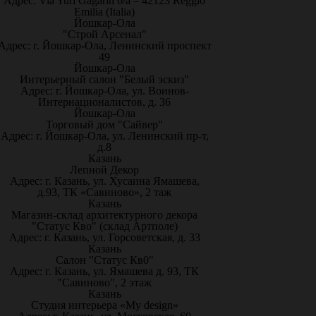
Адрес: Via Yuri Gagarin 6/a – 42123 Reggio
Emilia (Italia)
Йошкар-Ола
"Строй Арсенал"
Адрес: г. Йошкар-Ола, Ленинский проспект
49
Йошкар-Ола
Интерьерный салон "Белый эскиз"
Адрес: г. Йошкар-Ола, ул. Воинов-
Интернационалистов, д. 36
Йошкар-Ола
Торговый дом "Сайвер"
Адрес: г. Йошкар-Ола, ул. Ленинский пр-т,
д.8
Казань
Лепной Декор
Адрес: г. Казань, ул. Хусаина Ямашева,
д.93, ТК «Савиново», 2 таж
Казань
Магазин-склад архитектурного декора
"Статус Кво" (склад Артполе)
Адрес: г. Казань, ул. Горсоветская, д. 33
Казань
Салон "Статус Кв0"
Адрес: г. Казань, ул. Ямашева д. 93, ТК
"Савиново", 2 этаж
Казань
Студия интерьера «My design»