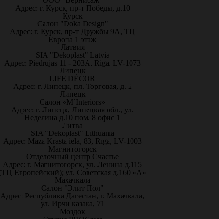
ООО "Вернисаж"
Адрес: г. Курск, пр-т Победы, д.10
Курск
Салон "Doka Design"
Адрес: г. Курск, пр-т Дружбы 9А, ТЦ
Европа 1 этаж
Латвия
SIA "Dekoplast" Latvia
Адрес: Piedrujas 11 - 203A, Riga, LV-1073
Липецк
LIFE DÉCOR
Адрес: г. Липецк, пл. Торговая, д. 2
Липецк
Салон «M`Interiors»
Адрес: г. Липецк, Липецкая обл., ул.
Неделина д.10 пом. 8 офис 1
Литва
SIA "Dekoplast" Lithuania
Адрес: Mazā Krasta iela, 83, Rīga, LV-1003
Магнитогорск
Отделочный центр Счастье
Адрес: г. Магнитогорск, ул. Ленина д.115
(ТЦ Европейский); ул. Советская д.160 «А»
Махачкала
Салон "Элит Пол"
Адрес: Республика Дагестан, г. Махачкала,
ул. Ирчи казака, 71
Моздок