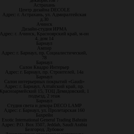
декабристов 7
Астрахань
Центр дизайна DECOLE
Адрес: г. Астрахань, ул. Адмиралтейская
д.30
Ачинск
Дизайн-студия ИРМА
Адрес: г. Ачинск, Красноярский край, м-он
4, дом 14
Барнаул
Ампир
Адрес: г. Барнаул, пр. Социалистический,
78
Барнаул
Салон Квадро Интерьер
Адрес: г. Барнаул, пр. Строителей, 14а
Барнаул
Салон интерьерных покрытий «Gaudi»
Адрес: г. Барнаул, Алтайский край, пр.
Красноармейский 15, ТОЦ Демидовский, 1
подъезд, 2 этаж
Барнаул
Студия света и декора DECO LAMP
Адрес: г. Барнаул, ул. Пролетарская 160
Бахрейн
Exotic International General Trading Bahrain
Адрес: P.O. Box 3507, Jeddah, Saudi Arabia
Белгород, Дубовое