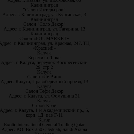
Адрес: г. Казань, ул. Московская, 60
Калининград
"Салон Интерьеров"
Адрес: г. Калининград, ул. Курганская, 3
Калининград
Салон "Соло Декор"
Адрес: г. Калининград, ул. Гагарина, 13
Калининград
Салон «POL MARKET»
Адрес: г. Калининград, ул. Красная, 247, ТЦ
«Красный»
Калуга
Керамика Люкс
Адрес: г. Калуга, переулок Воскресенский
29, стр.2
Калуга
Салон «Ле Вин»
Адрес: Калуга, Правобережный проезд, 13
Калуга
Салон Тефи Декор
Адрес: г. Калуга, ул. Фомушина 31
Калуга
Строй Край
Адрес: г. Калуга, 1-й Академический пр., 5,
корп. 1Д, пав Г-11
Катар
Exotic International General Trading Qatar
Адрес: P.O. Box 3507, Jeddah, Saudi Arabia