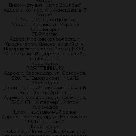
Котлас
Дизайн студия "Home Boutique"
Адрес: г. Котлас, ул. Кузнецова, д. 3
Котлас
ТЦ "Арена", отдел Позитиф
Адрес: г. Котлас, ул. Мира 46
Красногорск
FDPmaster
Адрес: Московская область, г.
Красногорск, Красногорский р-н,
Новорижское шоссе, 9 км от МКАД.
Строительный двор «Петровский»,
павильон Г-2
Краснодар
ВСЯЛЕПНИНА.РУ
Адрес: г. Краснодар, ул. Северная,
320, ТЦ "Евроремонт", пав.112
Краснодар
Джем - Главный офис/выставочный
салон (склад Артполе)
Адрес: г. Краснодар, ул. Северная,
320/1 (ТЦ "Интерьер"), 2 этаж
Краснодар
Джем - выставочный салон
Адрес: г. Краснодар, ул. Московская
133/1 строение 2.
Красноярск
Doka Pola / Interior-Club (2 салона)