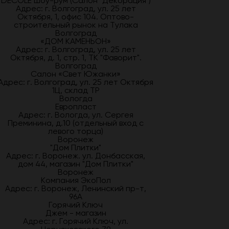
DECOLE шоу-рум (Салон "Декорация")
Адрес: г. Волгоград, ул. 25 лет
Октября, 1, офис 104. Оптово-
строительный рынок на Тулака
Волгоград
«ДОМ КАМЕНЬОН»
Адрес: г. Волгоград, ул. 25 лет
Октября, д. 1, стр. 1, ТК "Фаворит".
Волгоград
Салон «Свет Южанки»
Адрес: г. Волгоград, ул. 25 лет Октября
1Ц, склад ТР
Вологда
Европласт
Адрес: г. Вологда, ул. Сергея
Преминина, д.10 (отдельный вход с
левого торца)
Воронеж
"Дом Плитки"
Адрес: г. Воронеж. ул. Донбасская,
дом 44, магазин "Дом Плитки"
Воронеж
Компания ЭкоПол
Адрес: г. Воронеж, Ленинский пр-т,
96А
Горячий Ключ
Джем - магазин
Адрес: г. Горячий Ключ, ул.