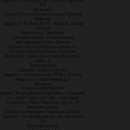
Адрес: г. Барнаул, ул. Пролетарская
160
Бахрейн
Exotic International General Trading
Bahrain
Адрес: P.O. Box 3507, Jeddah, Saudi
Arabia
Белгород, Дубовое
Декоративные отделочные
материалы Элит-Декор
Адрес: Белгородская область,
Белгородский район, посёлок
Дубовое, улица Шоссейная, дом 2,
офис 6.
Белоярский
Дизайн-салон Lidi Art
Адрес: г. Белоярский, ХМАО-Югра,
квартал Спортивный,д.4
Бишкек
Салон «ПРЕМЬЕРА»
Адрес: Республика Киргизия, г. Бишкек,
ул. Льва Толстого 36к, торговый
комплекс Мега Мастер, бутик Г3
Благовещенск
Салон интерьера "Буржуа-Декор"
Адрес: г. Благовещенск, ул. Зейская,
134
Благовещенск