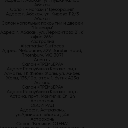
Адрес: г. Абакан, ул. Пушкина, 100
Абакан
Салон - магазин "Декорация"
Адрес: г. Абакан, ул. Кирова 112/3
Абакан
Салон напольных покрытий и дверей
"Премиум"
Адрес: г. Абакан, ул. Лермонтова 21, к1
офис 266Н
Австралия
Alternative Surfaces
Адрес: Melbourne, 329 Darebin Road,
Thornbury, VIC 3071
Алматы
Салон «ПРЕМЬЕРА»
Адрес: Республика Казахстан, г.
Алматы, ТК Жибек Жолы, ул. Жибек
Жолы, 135/10а, этаж 1, бутик А23а
Астана
Салон «ПРЕМЬЕРА»
Адрес: Республика Казахстан, г.
Астана, пр-т. Мангилик Ел, 24
Астрахань
ОБОИГРАД
Адрес: г. Астрахань,
ул.Адмиралтейская д.46
Астрахань
Салон "Великая СТЕНА"