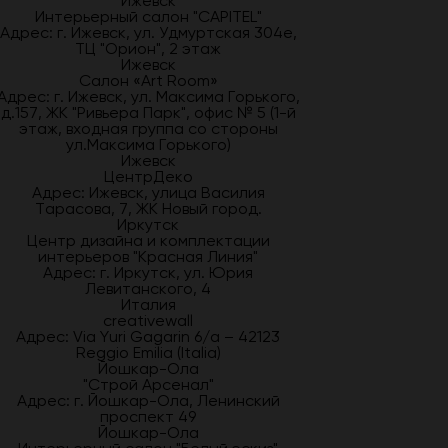
Ижевск
Интерьерный салон "CAPITEL"
Адрес: г. Ижевск, ул. Удмуртская 304е,
ТЦ "Орион", 2 этаж
Ижевск
Салон «Art Room»
Адрес: г. Ижевск, ул. Максима Горького,
д.157, ЖК "Ривьера Парк", офис № 5 (1-й
этаж, входная группа со стороны
ул.Максима Горького)
Ижевск
ЦентрДеко
Адрес: Ижевск, улица Василия
Тарасова, 7, ЖК Новый город.
Иркутск
Центр дизайна и комплектации
интерьеров "Красная Линия"
Адрес: г. Иркутск, ул. Юрия
Левитанского, 4
Италия
creativewall
Адрес: Via Yuri Gagarin 6/a – 42123
Reggio Emilia (Italia)
Йошкар-Ола
"Строй Арсенал"
Адрес: г. Йошкар-Ола, Ленинский
проспект 49
Йошкар-Ола