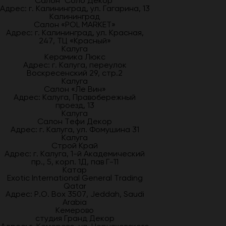
Салон "Соло Декор"
Адрес: г. Калининград, ул. Гагарина, 13
Калининград
Салон «POL MARKET»
Адрес: г. Калининград, ул. Красная,
247, ТЦ «Красный»
Калуга
Керамика Люкс
Адрес: г. Калуга, переулок
Воскресенский 29, стр.2
Калуга
Салон «Ле Вин»
Адрес: Калуга, Правобережный
проезд, 13
Калуга
Салон Тефи Декор
Адрес: г. Калуга, ул. Фомушина 31
Калуга
Строй Край
Адрес: г. Калуга, 1-й Академический
пр., 5, корп. 1Д, пав Г-11
Катар
Exotic International General Trading
Qatar
Адрес: P.O. Box 3507, Jeddah, Saudi
Arabia
Кемерово
студия Гранд Декор