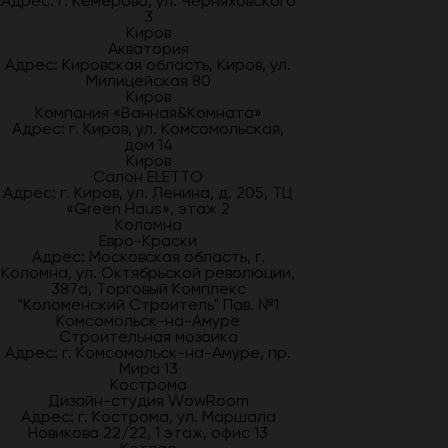
Адрес: г. Кемерово, ул. Черняховского
3
Киров
Акватория
Адрес: Кировская область, Киров, ул.
Милицейская 80
Киров
Компания «Ванная&Комната»
Адрес: г. Киров, ул. Комсомольская,
дом 14
Киров
Салон ELETTO
Адрес: г. Киров, ул. Ленина, д. 205, ТЦ
«Green Haus», этаж 2
Коломна
Евро-Краски
Адрес: Московская область, г.
Коломна, ул. Октябрьской революции,
387а, Торговый Комплекс
"Коломенский Строитель" Пав. №1
Комсомольск-на-Амуре
Строительная мозаика
Адрес: г. Комсомольск-на-Амуре, пр.
Мира 13
Кострома
Дизайн-студия WowRoom
Адрес: г. Кострома, ул. Маршала
Новикова 22/22, 1 этаж, офис 13