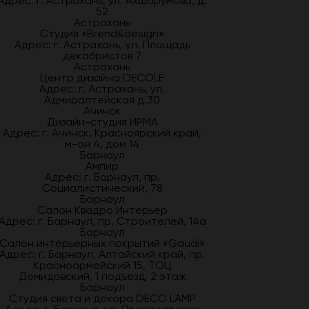
Адрес: г. Астрахань, ул. Ахшарумова, д.
52
Астрахань
Студия «Brend&design»
Адрес: г. Астрахань, ул. Площадь
декабристов 7
Астрахань
Центр дизайна DECOLE
Адрес: г. Астрахань, ул.
Адмиралтейская д.30
Ачинск
Дизайн-студия ИРМА
Адрес: г. Ачинск, Красноярский край,
м-он 4, дом 14
Барнаул
Ампир
Адрес: г. Барнаул, пр.
Социалистический, 78
Барнаул
Салон Квадро Интерьер
Адрес: г. Барнаул, пр. Строителей, 14а
Барнаул
Салон интерьерных покрытий «Gaudi»
Адрес: г. Барнаул, Алтайский край, пр.
Красноармейский 15, ТОЦ
Демидовский, 1 подъезд, 2 этаж
Барнаул
Студия света и декора DECO LAMP