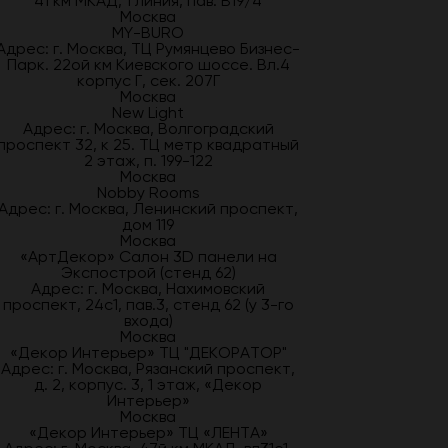
41 км МКАД, 1 линия, пав. В19/4
Москва
MY-BURO
Адрес: г. Москва, ТЦ Румянцево Бизнес-
Парк. 22ой км Киевского шоссе. Вл.4
корпус Г, сек. 207Г
Москва
New Light
Адрес: г. Москва, Волгоградский
проспект 32, к 25. ТЦ метр квадратный
2 этаж, п. 199-122
Москва
Nobby Rooms
Адрес: г. Москва, Ленинский проспект,
дом 119
Москва
«АртДекор» Салон 3D панели на
Экспострой (стенд 62)
Адрес: г. Москва, Нахимовский
проспект, 24с1, пав.3, стенд 62 (у 3-го
входа)
Москва
«Декор Интерьер» ТЦ "ДЕКОРАТОР"
Адрес: г. Москва, Рязанский проспект,
д. 2, корпус. 3, 1 этаж, «Декор
Интерьер»
Москва
«Декор Интерьер» ТЦ «ЛЕНТА»