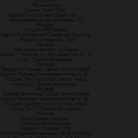
д.160 «А»
Махачкала
Салон "Элит Пол"
Адрес: Республика Дагестан, г.
Махачкала, ул. Ирчи казака, 71
Моздок
Студия PROGress
Адрес: Республике Северная Осетия,
г. Моздок, ул.Кирова, 145а
Москва
"Декор Интерьер" Тц Город
Адрес: г. Москва, ш. Энтузиастов, 12, 3й
этаж, "Декор Интерьер"
Москва
"Декор Интерьер" ЦДиИ "Экспострой"
Адрес: Москва, Нахимовский пр-к, 24,
с1 ЦДиИ "Экспострой" 1 этаж, пав.2,
стенд 10 "Декор Интерьер"
Москва
"Декор Интерьер" ЦДиИ Экспострой
Адрес: Москва, Нахимовский пр-к, 24,
с1 ЦДиИ "Экспострой" 1 этаж, пав.3,
стенд 76-77 "Декор Интерьер"
Москва
3D гипсовые панели -
Элитсройматериалы
Адрес: г. Москва, ТРК
«ЭлитСтройМатериалы», 51-й км МКАД