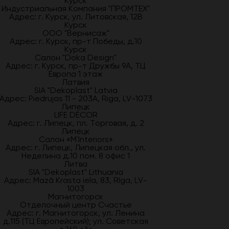
Курск
Индустриальная Компания "ПРОМТЕХ"
Адрес: г. Курск, ул. Литовская, 12В
Курск
ООО "Вернисаж"
Адрес: г. Курск, пр-т Победы, д.10
Курск
Салон "Doka Design"
Адрес: г. Курск, пр-т Дружбы 9А, ТЦ
Европа 1 этаж
Латвия
SIA "Dekoplast" Latvia
Адрес: Piedrujas 11 - 203A, Riga, LV-1073
Липецк
LIFE DÉCOR
Адрес: г. Липецк, пл. Торговая, д. 2
Липецк
Салон «M`Interiors»
Адрес: г. Липецк, Липецкая обл., ул.
Неделина д.10 пом. 8 офис 1
Литва
SIA "Dekoplast" Lithuania
Адрес: Mazā Krasta iela, 83, Rīga, LV-
1003
Магнитогорск
Отделочный центр Счастье
Адрес: г. Магнитогорск, ул. Ленина
д.115 (ТЦ Европейский); ул. Советская