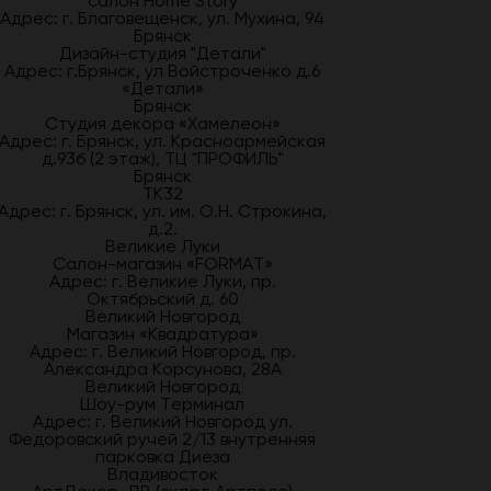
салон Home Story
Адрес: г. Благовещенск, ул. Мухина, 94
Брянск
Дизайн-студия "Детали"
Адрес: г.Брянск, ул Войстроченко д.6
«Детали»
Брянск
Студия декора «Хамелеон»
Адрес: г. Брянск, ул. Красноармейская
д.93б (2 этаж), ТЦ "ПРОФИЛЬ"
Брянск
ТК32
Адрес: г. Брянск, ул. им. О.Н. Строкина,
д.2.
Великие Луки
Салон-магазин «FORMAT»
Адрес: г. Великие Луки, пр.
Октябрьский д. 60
Великий Новгород
Магазин «Квадратура»
Адрес: г. Великий Новгород, пр.
Александра Корсунова, 28А
Великий Новгород
Шоу-рум Терминал
Адрес: г. Великий Новгород ул.
Федоровский ручей 2/13 внутренняя
парковка Диеза
Владивосток