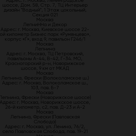
Адрес: г. Москва, Ленинградское
шоссе, Дом. 58, Стр. 7, ТЦ Интерьер
дизайн "Водный", 1 Этаж цокольный,
Секция 021
Москва
ЛепниННа и Декор
Адрес: г. Москва, Киевское шоссе 22-
ой километр Бизнес парк «Румянцево»,
корпус «Г», вход 9, павильон Г246/1
Москва
Лепнина
Адрес: г. Москва, ТЦ Петровский,
павильоны А-44, В-42, Г-34. МО,
Красногорский р-н, Новорижское
шоссе, 9 км от МКАД
Москва
Лепнина, Фрески (Волоколамское ш.)
Адрес: г. Москва, Волоколамское ш.,
103, пав. Б-7
Москва
Лепнина, Фрески (Новорижское шоссе)
Адрес: г. Москва, Новорижское шоссе,
26-й километр, с2, пав. Д-23 и А-2
Москва
Лепнина, Фрески (Павловская
Слобода)
Адрес: г. Москва, ул. Ленина, 76/2,
село Павловская Слобода, пав. 19-21