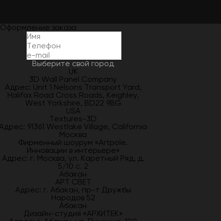
Оформление заказа
Выберите свой город
UK
3D Wall Panel Company
Адрес: Unit 1 Nelsons Transport Yard,
Halifax Road Cross Roads, Keighley,
West Yorkshire, BD22 9BG
USA
Textures-3D
Адрес: 91361 Westlake Village, California
Москва
Фирменный шоурум «Artpole.
Инновации в интерьере»
Адрес: г. Москва, ул. Каретный Ряд, д.
5/10 с. 2
Абакан
АРТ СВЕТ
Адрес: г. Абакан, пр-т Дружбы
Народов 52
Абакан
Дизайн-студия «АРХИТЕК»