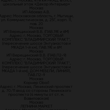
Адрес: г. Москва, 47й км МКАД, вл31с1,
цокольный этаж «Декор Интерьер»
Москва
ИП Абаева А.В.
Адрес: Московская область, г. Мытищи,
ул. Коммунистическая, д. 25Г, корп. 11,
пав. 20
Москва
ИП Верещинский В.В. (ПАВ.19Е и 6М)
Адрес: г. Москва, ТОРГОВЫЙ
КОМПЛЕКС "ВЛАДИМИРСКИЙ ТРАКТ",
(пересечение шоссе Энтузиастов и
МКАДА 1-й км), ПАВ.19Е и 6М
Москва
ИП Верещинский В.В. (ПАВ.П2-9)
Адрес: г. Москва, ТОРГОВЫЙ
КОМПЛЕКС "ВЛАДИМИРСКИЙ ТРАКТ",
(пересечение шоссе Энтузиастов и
МКАДА 1-й км), ДОМ МЕБЕЛИ, ЛИНИЯ1,
ПАВ.П2-9
Москва
Корнер Oboi1
Адрес: г. Москва, Ленинский проспект
д. 70/11 вход со стороны Ленинского
проспекта (4 минуты от ст. м.
Вавиловская)
Москва
ЛЕПНИНА МАРКЕТ