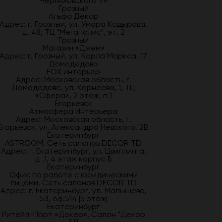
Черняховского 79
Грозный
Альфа Декор
Адрес: г. Грозный, ул. Умара Кадырова,
д. 48, ТЦ "Мегаполис", эт. 2
Грозный
Магазин «Джем»
Адрес: г. Грозный, ул. Карла Маркса, 17
Домодедово
FOX интерьер
Адрес: Московская область, г.
Домодедово, ул. Корнеева, 1, ТЦ
«Сфера», 2 этаж, п.1
Егорьевск
Атмосфера Интерьера
Адрес: Московская область, г.
Егорьевск, ул. Александра Невского, 2В
Екатеринбург
ASTROOM. Сеть салонов DECOR TD
Адрес: г. Екатеринбург, ул. Цвиллинга,
д .1, 4 этаж корпус Б
Екатеринбург
Офис по работе с юридическими
лицами. Сеть салонов DECOR TD
Адрес: г. Екатеринбург, ул. Малышева,
53, оф.514 |5 этаж|
Екатеринбург
Ритейл-Порт «Докер», Салон "Декор