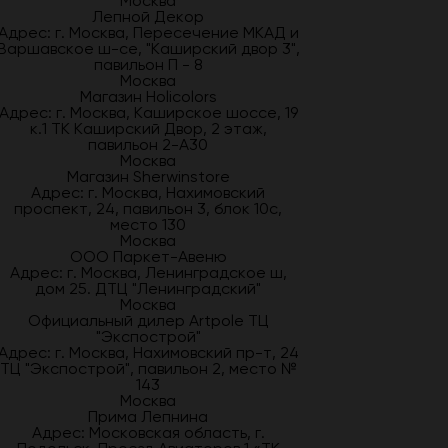
Москва
Лепной Декор
Адрес: г. Москва, Пересечение МКАД и
Варшавское ш-се, "Каширский двор 3",
павильон П - 8
Москва
Магазин Holicolors
Адрес: г. Москва, Каширское шоссе, 19
к.1 ТК Каширский Двор, 2 этаж,
павильон 2-А30
Москва
Магазин Sherwinstore
Адрес: г. Москва, Нахимовский
проспект, 24, павильон 3, блок 10с,
место 130
Москва
ООО Паркет-Авeню
Адрес: г. Москва, Ленинградское ш,
дом 25. ДТЦ "Ленинградский"
Москва
Официальный дилер Artpole ТЦ
"Экспострой"
Адрес: г. Москва, Нахимовский пр-т, 24
ТЦ "Экспострой", павильон 2, место №
143
Москва
Прима Лепнина
Адрес: Московская область, г.