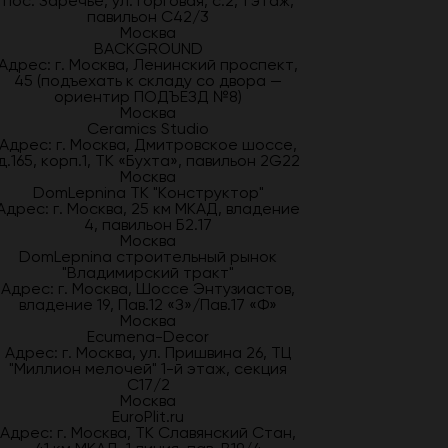
пос. Заречье, ул.Торговая, с.2, 1 этаж,
павильон С42/3
Москва
BACKGROUND
Адрес: г. Москва, Ленинский проспект,
45 (подъехать к складу со двора —
ориентир ПОДЪЕЗД №8)
Москва
Ceramics Studio
Адрес: г. Москва, Дмитровское шоссе,
д.165, корп.1, ТК «Бухта», павильон 2G22
Москва
DomLepnina ТК "Конструктор"
Адрес: г. Москва, 25 км МКАД, владение
4, павильон Б2.17
Москва
DomLepnina строительный рынок
"Владимирский тракт"
Адрес: г. Москва, Шоссе Энтузиастов,
владение 19, Пав.12 «З»/Пав.17 «Ф»
Москва
Ecumena-Decor
Адрес: г. Москва, ул. Пришвина 26, ТЦ
"Миллион мелочей" 1-й этаж, секция
С17/2
Москва
EuroPlit.ru
Адрес: г. Москва, ТК Славянский Стан,