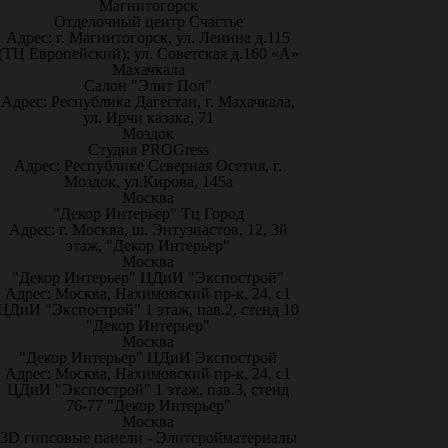
Магнитогорск
Отделочный центр Счастье
Адрес: г. Магнитогорск, ул. Ленина д.115
(ТЦ Европейский); ул. Советская д.160 «А»
Махачкала
Салон "Элит Пол"
Адрес: Республика Дагестан, г. Махачкала,
ул. Ирчи казака, 71
Моздок
Студия PROGress
Адрес: Республике Северная Осетия, г.
Моздок, ул.Кирова, 145а
Москва
"Декор Интерьер" Тц Город
Адрес: г. Москва, ш. Энтузиастов, 12, 3й
этаж, "Декор Интерьер"
Москва
"Декор Интерьер" ЦДиИ "Экспострой"
Адрес: Москва, Нахимовский пр-к, 24, с1
ЦДиИ "Экспострой" 1 этаж, пав.2, стенд 10
"Декор Интерьер"
Москва
"Декор Интерьер" ЦДиИ Экспострой
Адрес: Москва, Нахимовский пр-к, 24, с1
ЦДиИ "Экспострой" 1 этаж, пав.3, стенд
76-77 "Декор Интерьер"
Москва
3D гипсовые панели - Элитсройматериалы