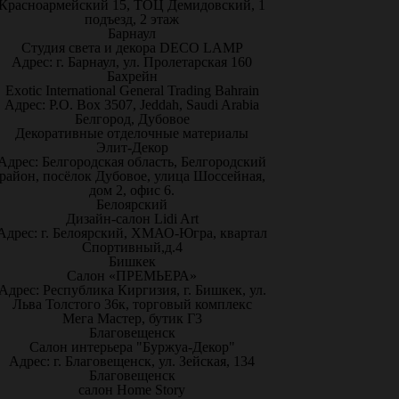
Красноармейский 15, ТОЦ Демидовский, 1
подъезд, 2 этаж
Барнаул
Студия света и декора DECO LAMP
Адрес: г. Барнаул, ул. Пролетарская 160
Бахрейн
Exotic International General Trading Bahrain
Адрес: P.O. Box 3507, Jeddah, Saudi Arabia
Белгород, Дубовое
Декоративные отделочные материалы
Элит-Декор
Адрес: Белгородская область, Белгородский
район, посёлок Дубовое, улица Шоссейная,
дом 2, офис 6.
Белоярский
Дизайн-салон Lidi Art
Адрес: г. Белоярский, ХМАО-Югра, квартал
Спортивный,д.4
Бишкек
Салон «ПРЕМЬЕРА»
Адрес: Республика Киргизия, г. Бишкек, ул.
Льва Толстого 36к, торговый комплекс
Мега Мастер, бутик Г3
Благовещенск
Салон интерьера "Буржуа-Декор"
Адрес: г. Благовещенск, ул. Зейская, 134
Благовещенск
салон Home Story