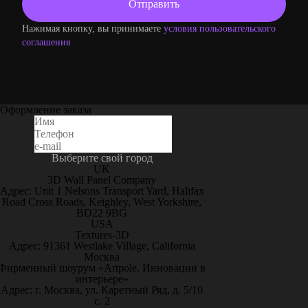
Нажимая кнопку, вы принимаете
условия пользовательского
соглашения
Оформление заказа
Выберите свой город
UK
3D Wall Panel Company
Адрес: Unit 1 Nelsons Transport Yard, Halifax
Road Cross Roads, Keighley, West Yorkshire,
BD22 9BG
USA
Textures-3D
Адрес: 91361 Westlake Village, California
Москва
Фирменный шоурум «Artpole. Инновации в
интерьере»
Адрес: г. Москва, ул. Каретный Ряд, д. 5/10
с. 2