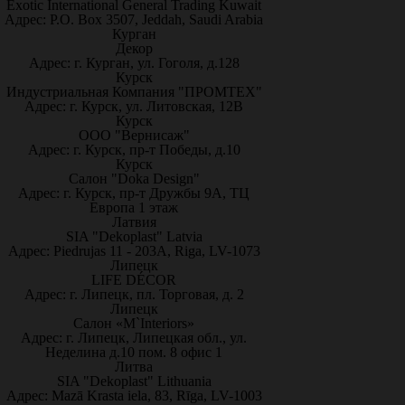
Exotic International General Trading Kuwait
Адрес: P.O. Box 3507, Jeddah, Saudi Arabia
Курган
Декор
Адрес: г. Курган, ул. Гоголя, д.128
Курск
Индустриальная Компания "ПРОМТЕХ"
Адрес: г. Курск, ул. Литовская, 12В
Курск
ООО "Вернисаж"
Адрес: г. Курск, пр-т Победы, д.10
Курск
Салон "Doka Design"
Адрес: г. Курск, пр-т Дружбы 9А, ТЦ
Европа 1 этаж
Латвия
SIA "Dekoplast" Latvia
Адрес: Piedrujas 11 - 203A, Riga, LV-1073
Липецк
LIFE DÉCOR
Адрес: г. Липецк, пл. Торговая, д. 2
Липецк
Салон «M`Interiors»
Адрес: г. Липецк, Липецкая обл., ул.
Неделина д.10 пом. 8 офис 1
Литва
SIA "Dekoplast" Lithuania
Адрес: Mazā Krasta iela, 83, Rīga, LV-1003