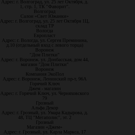
Адрес: г. Волгоград, ул. 25 лет Октября, д.
1, стр. 1, ТК "Фаворит".
Волгоград
Салон «Свет Южанки»
Адрес: г. Волгоград, ул. 25 лет Октября 1Ц,
склад ТР
Вологда
Европласт
Адрес: г. Вологда, ул. Сергея Преминина,
д.10 (отдельный вход с левого торца)
Воронеж
"Дом Плитки"
Адрес: г. Воронеж. ул. Донбасская, дом 44,
магазин "Дом Плитки"
Воронеж
Компания ЭкоПол
Адрес: г. Воронеж, Ленинский пр-т, 96А
Горячий Ключ
Джем - магазин
Адрес: г. Горячий Ключ, ул. Черняховского
79
Грозный
Альфа Декор
Адрес: г. Грозный, ул. Умара Кадырова, д.
48, ТЦ "Мегаполис", эт. 2
Грозный
Магазин «Джем»
Адрес: г. Грозный, ул. Карла Маркса, 17