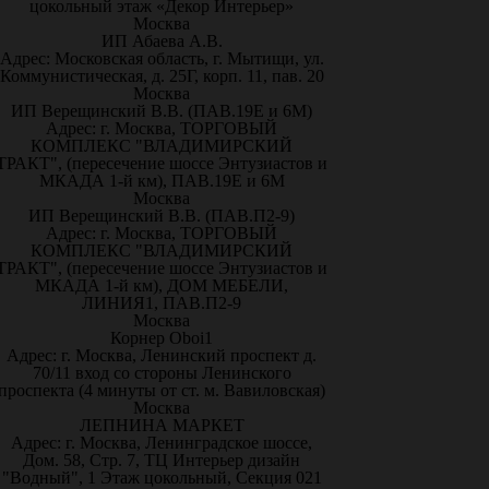
цокольный этаж «Декор Интерьер»
Москва
ИП Абаева А.В.
Адрес: Московская область, г. Мытищи, ул.
Коммунистическая, д. 25Г, корп. 11, пав. 20
Москва
ИП Верещинский В.В. (ПАВ.19Е и 6М)
Адрес: г. Москва, ТОРГОВЫЙ
КОМПЛЕКС "ВЛАДИМИРСКИЙ
ТРАКТ", (пересечение шоссе Энтузиастов и
МКАДА 1-й км), ПАВ.19Е и 6М
Москва
ИП Верещинский В.В. (ПАВ.П2-9)
Адрес: г. Москва, ТОРГОВЫЙ
КОМПЛЕКС "ВЛАДИМИРСКИЙ
ТРАКТ", (пересечение шоссе Энтузиастов и
МКАДА 1-й км), ДОМ МЕБЕЛИ,
ЛИНИЯ1, ПАВ.П2-9
Москва
Корнер Oboi1
Адрес: г. Москва, Ленинский проспект д.
70/11 вход со стороны Ленинского
проспекта (4 минуты от ст. м. Вавиловская)
Москва
ЛЕПНИНА МАРКЕТ
Адрес: г. Москва, Ленинградское шоссе,
Дом. 58, Стр. 7, ТЦ Интерьер дизайн
"Водный", 1 Этаж цокольный, Секция 021