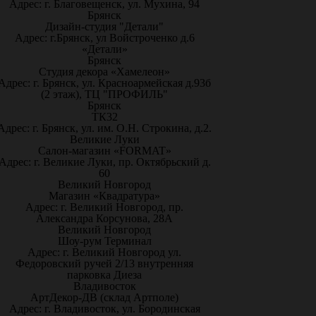
Адрес: г. Благовещенск, ул. Мухина, 94
Брянск
Дизайн-студия "Детали"
Адрес: г.Брянск, ул Войстроченко д.6
«Детали»
Брянск
Студия декора «Хамелеон»
Адрес: г. Брянск, ул. Красноармейская д.93б
(2 этаж), ТЦ "ПРОФИЛЬ"
Брянск
ТК32
Адрес: г. Брянск, ул. им. О.Н. Строкина, д.2.
Великие Луки
Салон-магазин «FORMAT»
Адрес: г. Великие Луки, пр. Октябрьский д.
60
Великий Новгород
Магазин «Квадратура»
Адрес: г. Великий Новгород, пр.
Александра Корсунова, 28А
Великий Новгород
Шоу-рум Терминал
Адрес: г. Великий Новгород ул.
Федоровский ручей 2/13 внутренняя
парковка Диеза
Владивосток
АртДекор-ДВ (склад Артполе)
Адрес: г. Владивосток, ул. Бородинская