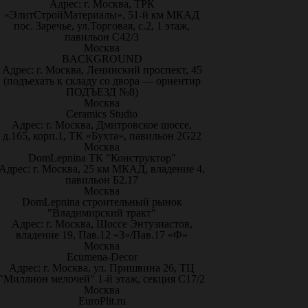
Адрес: г. Москва, ТРК
«ЭлитСтройМатериалы», 51-й км МКАД
пос. Заречье, ул.Торговая, с.2, 1 этаж,
павильон С42/3
Москва
BACKGROUND
Адрес: г. Москва, Ленинский проспект, 45
(подъехать к складу со двора — ориентир
ПОДЪЕЗД №8)
Москва
Ceramics Studio
Адрес: г. Москва, Дмитровское шоссе,
д.165, корп.1, ТК «Бухта», павильон 2G22
Москва
DomLepnina ТК "Конструктор"
Адрес: г. Москва, 25 км МКАД, владение 4,
павильон Б2.17
Москва
DomLepnina строительный рынок
"Владимирский тракт"
Адрес: г. Москва, Шоссе Энтузиастов,
владение 19, Пав.12 «З»/Пав.17 «Ф»
Москва
Ecumena-Decor
Адрес: г. Москва, ул. Пришвина 26, ТЦ
"Миллион мелочей" 1-й этаж, секция С17/2
Москва
EuroPlit.ru