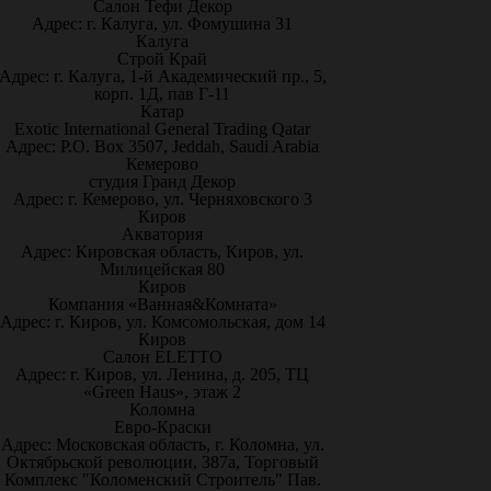
Салон Тефи Декор
Адрес: г. Калуга, ул. Фомушина 31
Калуга
Строй Край
Адрес: г. Калуга, 1-й Академический пр., 5,
корп. 1Д, пав Г-11
Катар
Exotic International General Trading Qatar
Адрес: P.O. Box 3507, Jeddah, Saudi Arabia
Кемерово
студия Гранд Декор
Адрес: г. Кемерово, ул. Черняховского 3
Киров
Акватория
Адрес: Кировская область, Киров, ул.
Милицейская 80
Киров
Компания «Ванная&Комната»
Адрес: г. Киров, ул. Комсомольская, дом 14
Киров
Салон ELETTO
Адрес: г. Киров, ул. Ленина, д. 205, ТЦ
«Green Haus», этаж 2
Коломна
Евро-Краски
Адрес: Московская область, г. Коломна, ул.
Октябрьской революции, 387а, Торговый
Комплекс "Коломенский Строитель" Пав.