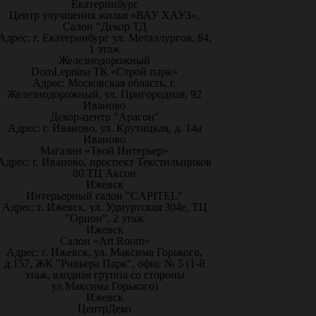
Екатеринбург
Центр улучшения жилья «ВАУ ХАУЗ»,
Салон "Декор ТД
Адрес: г. Екатеринбург ул. Металлургов, 84,
1 этаж
Железнодорожный
DomLepnina ТК «Строй парк»
Адрес: Московская область, г.
Железнодорожный, ул. Пригородная, 92
Иваново
Декор-центр "Арагон"
Адрес: г. Иваново, ул. Крутицкая, д. 14а
Иваново
Магазин «Твой Интерьер»
Адрес: г. Иваново, проспект Текстильщиков
80 ТЦ Аксон
Ижевск
Интерьерный салон "CAPITEL"
Адрес: г. Ижевск, ул. Удмуртская 304е, ТЦ
"Орион", 2 этаж
Ижевск
Салон «Art Room»
Адрес: г. Ижевск, ул. Максима Горького,
д.157, ЖК "Ривьера Парк", офис № 5 (1-й
этаж, входная группа со стороны
ул.Максима Горького)
Ижевск
ЦентрДеко