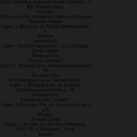
Адрес: Ижевск, улица Василия Тарасова, 7,
ЖК Новый город.
Иркутск
Центр дизайна и комплектации интерьеров
"Красная Линия"
Адрес: г. Иркутск, ул. Юрия Левитанского,
4
Италия
creativewall
Адрес: Via Yuri Gagarin 6/a – 42123 Reggio
Emilia (Italia)
Йошкар-Ола
"Строй Арсенал"
Адрес: г. Йошкар-Ола, Ленинский проспект
49
Йошкар-Ола
Интерьерный салон "Белый эскиз"
Адрес: г. Йошкар-Ола, ул. Воинов-
Интернационалистов, д. 36
Йошкар-Ола
Торговый дом "Сайвер"
Адрес: г. Йошкар-Ола, ул. Ленинский пр-т,
д.8
Казань
Лепной Декор
Адрес: г. Казань, ул. Хусаина Ямашева,
д.93, ТК «Савиново», 2 таж
Казань