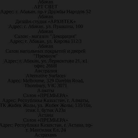
Абакан
АРТ СВЕТ
Адрес: г. Абакан, пр-т Дружбы Народов 52
Абакан
Дизайн-студия «АРХИТЕК»
Адрес: г. Абакан, ул. Пушкина, 100
Абакан
Салон - магазин "Декорация"
Адрес: г. Абакан, ул. Кирова 112/3
Абакан
Салон напольных покрытий и дверей
"Премиум"
Адрес: г. Абакан, ул. Лермонтова 21, к1
офис 266Н
Австралия
Alternative Surfaces
Адрес: Melbourne, 329 Darebin Road,
Thornbury, VIC 3071
Алматы
Салон «ПРЕМЬЕРА»
Адрес: Республика Казахстан, г. Алматы,
ТК Жибек Жолы, ул. Жибек Жолы, 135/10а,
этаж 1, бутик А23а
Астана
Салон «ПРЕМЬЕРА»
Адрес: Республика Казахстан, г. Астана, пр-
т. Мангилик Ел, 24
Астрахань