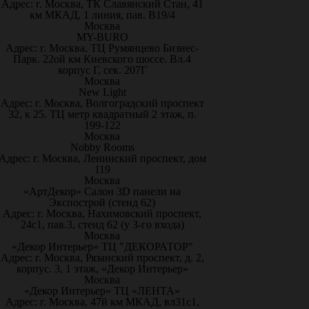
Адрес: г. Москва, ТК Славянский Стан, 41
км МКАД, 1 линия, пав. В19/4
Москва
MY-BURO
Адрес: г. Москва, ТЦ Румянцево Бизнес-
Парк. 22ой км Киевского шоссе. Вл.4
корпус Г, сек. 207Г
Москва
New Light
Адрес: г. Москва, Волгоградский проспект
32, к 25. ТЦ метр квадратный 2 этаж, п.
199-122
Москва
Nobby Rooms
Адрес: г. Москва, Ленинский проспект, дом
119
Москва
«АртДекор» Салон 3D панели на
Экспострой (стенд 62)
Адрес: г. Москва, Нахимовский проспект,
24с1, пав.3, стенд 62 (у 3-го входа)
Москва
«Декор Интерьер» ТЦ "ДЕКОРАТОР"
Адрес: г. Москва, Рязанский проспект, д. 2,
корпус. 3, 1 этаж, «Декор Интерьер»
Москва
«Декор Интерьер» ТЦ «ЛЕНТА»
Адрес: г. Москва, 47й км МКАД, вл31с1,