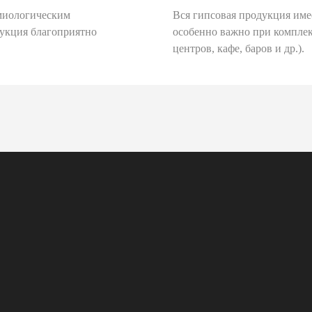
миологическим
Вся гипсовая продукция име
дукция благоприятно
особенно важно при комплек
центров, кафе, баров и др.).