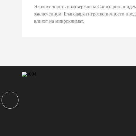
Экологичность подтверждена Санитарно-эпиде
заключением. Благодаря гигроскопичности про
влияет на микроклимат.