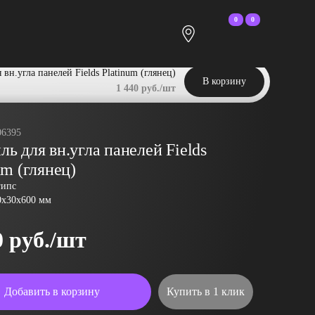
0
0
вн.угла панелей Fields Platinum (глянец)
В корзину
1 440 руб./шт
06395
ь для вн.угла панелей Fields
um (глянец)
гипс
0x30x600 мм
0 руб./шт
Добавить в корзину
Купить в 1 клик