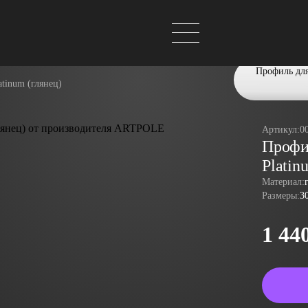
Профиль для 
atinum (глянец)
Артикул:
0
Профил
Platin
Материал:
Размеры:
3
1 44