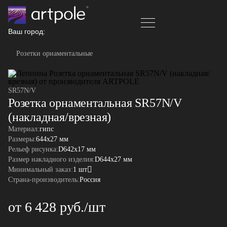
Ваш город:
Розетки орнаментальные
SR57N/V
Розетка орнаментальная SR57N/V
(накладная/врезная)
Материал:
гипс
Размеры:
644х27 мм
Рельеф рисунка:
D642х17 мм
Размер накладного изделия:
D644х27 мм
Минимальный заказ:
1 шт
Страна-производитель:
Россия
от 6 428 руб./шт