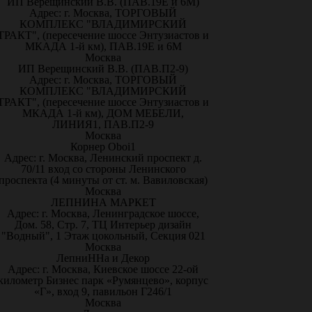
ИП Верещинский В.В. (ПАВ.19Е и 6М)
Адрес: г. Москва, ТОРГОВЫЙ
КОМПЛЕКС "ВЛАДИМИРСКИЙ
ТРАКТ", (пересечение шоссе Энтузиастов и
МКАДА 1-й км), ПАВ.19Е и 6М
Москва
ИП Верещинский В.В. (ПАВ.П2-9)
Адрес: г. Москва, ТОРГОВЫЙ
КОМПЛЕКС "ВЛАДИМИРСКИЙ
ТРАКТ", (пересечение шоссе Энтузиастов и
МКАДА 1-й км), ДОМ МЕБЕЛИ,
ЛИНИЯ1, ПАВ.П2-9
Москва
Корнер Oboi1
Адрес: г. Москва, Ленинский проспект д.
70/11 вход со стороны Ленинского
проспекта (4 минуты от ст. м. Вавиловская)
Москва
ЛЕПНИНА МАРКЕТ
Адрес: г. Москва, Ленинградское шоссе,
Дом. 58, Стр. 7, ТЦ Интерьер дизайн
"Водный", 1 Этаж цокольный, Секция 021
Москва
ЛепниННа и Декор
Адрес: г. Москва, Киевское шоссе 22-ой
километр Бизнес парк «Румянцево», корпус
«Г», вход 9, павильон Г246/1
Москва