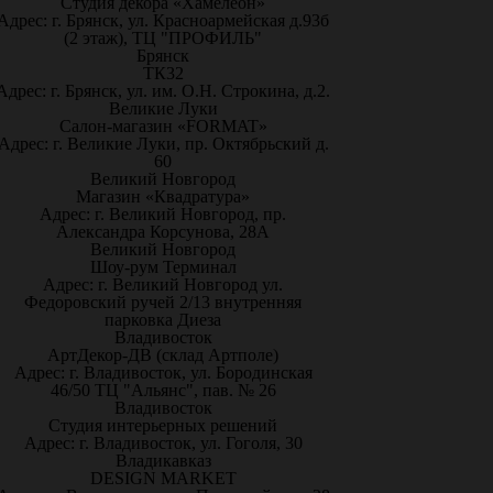
Студия декора «Хамелеон»
Адрес: г. Брянск, ул. Красноармейская д.93б
(2 этаж), ТЦ "ПРОФИЛЬ"
Брянск
ТК32
Адрес: г. Брянск, ул. им. О.Н. Строкина, д.2.
Великие Луки
Салон-магазин «FORMAT»
Адрес: г. Великие Луки, пр. Октябрьский д.
60
Великий Новгород
Магазин «Квадратура»
Адрес: г. Великий Новгород, пр.
Александра Корсунова, 28А
Великий Новгород
Шоу-рум Терминал
Адрес: г. Великий Новгород ул.
Федоровский ручей 2/13 внутренняя
парковка Диеза
Владивосток
АртДекор-ДВ (склад Артполе)
Адрес: г. Владивосток, ул. Бородинская
46/50 ТЦ "Альянс", пав. № 26
Владивосток
Студия интерьерных решений
Адрес: г. Владивосток, ул. Гоголя, 30
Владикавказ
DESIGN MARKET