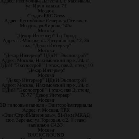
Адрес: Республика Дагестан, г. Махачкала,
ул. Ирчи казака, 71
Моздок
Студия PROGress
Адрес: Республике Северная Осетия, г.
Моздок, ул.Кирова, 145а
Москва
"Декор Интерьер" Тц Город
Адрес: г. Москва, ш. Энтузиастов, 12, 3й
этаж, "Декор Интерьер"
Москва
"Декор Интерьер" ЦДиИ "Экспострой"
Адрес: Москва, Нахимовский пр-к, 24, с1
ЦДиИ "Экспострой" 1 этаж, пав.2, стенд 10
"Декор Интерьер"
Москва
"Декор Интерьер" ЦДиИ Экспострой
Адрес: Москва, Нахимовский пр-к, 24, с1
ЦДиИ "Экспострой" 1 этаж, пав.3, стенд
76-77 "Декор Интерьер"
Москва
3D гипсовые панели - Элитсройматериалы
Адрес: г. Москва, ТРК
«ЭлитСтройМатериалы», 51-й км МКАД
пос. Заречье, ул.Торговая, с.2, 1 этаж,
павильон С42/3
Москва
BACKGROUND