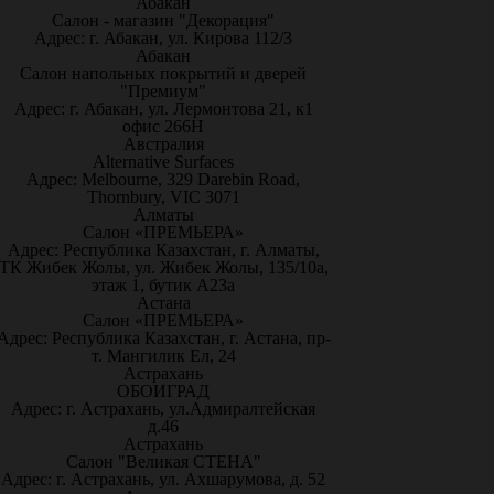
Абакан
Салон - магазин "Декорация"
Адрес: г. Абакан, ул. Кирова 112/3
Абакан
Салон напольных покрытий и дверей
"Премиум"
Адрес: г. Абакан, ул. Лермонтова 21, к1
офис 266Н
Австралия
Alternative Surfaces
Адрес: Melbourne, 329 Darebin Road,
Thornbury, VIC 3071
Алматы
Салон «ПРЕМЬЕРА»
Адрес: Республика Казахстан, г. Алматы,
ТК Жибек Жолы, ул. Жибек Жолы, 135/10а,
этаж 1, бутик А23а
Астана
Салон «ПРЕМЬЕРА»
Адрес: Республика Казахстан, г. Астана, пр-
т. Мангилик Ел, 24
Астрахань
ОБОИГРАД
Адрес: г. Астрахань, ул.Адмиралтейская
д.46
Астрахань
Салон "Великая СТЕНА"
Адрес: г. Астрахань, ул. Ахшарумова, д. 52