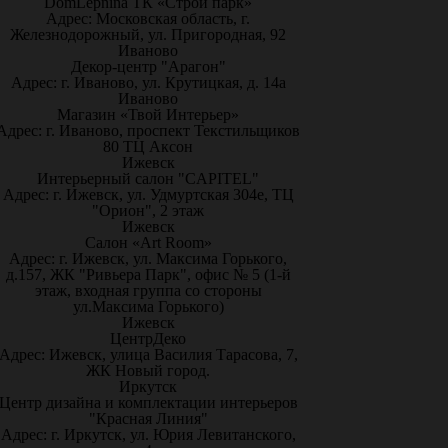
DomLepnina ТК «Строй парк»
Адрес: Московская область, г.
Железнодорожный, ул. Пригородная, 92
Иваново
Декор-центр "Арагон"
Адрес: г. Иваново, ул. Крутицкая, д. 14а
Иваново
Магазин «Твой Интерьер»
Адрес: г. Иваново, проспект Текстильщиков
80 ТЦ Аксон
Ижевск
Интерьерный салон "CAPITEL"
Адрес: г. Ижевск, ул. Удмуртская 304е, ТЦ
"Орион", 2 этаж
Ижевск
Салон «Art Room»
Адрес: г. Ижевск, ул. Максима Горького,
д.157, ЖК "Ривьера Парк", офис № 5 (1-й
этаж, входная группа со стороны
ул.Максима Горького)
Ижевск
ЦентрДеко
Адрес: Ижевск, улица Василия Тарасова, 7,
ЖК Новый город.
Иркутск
Центр дизайна и комплектации интерьеров
"Красная Линия"
Адрес: г. Иркутск, ул. Юрия Левитанского,