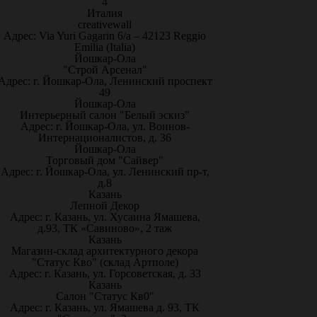
4
Италия
creativewall
Адрес: Via Yuri Gagarin 6/a – 42123 Reggio
Emilia (Italia)
Йошкар-Ола
"Строй Арсенал"
Адрес: г. Йошкар-Ола, Ленинский проспект
49
Йошкар-Ола
Интерьерный салон "Белый эскиз"
Адрес: г. Йошкар-Ола, ул. Воинов-
Интернационалистов, д. 36
Йошкар-Ола
Торговый дом "Сайвер"
Адрес: г. Йошкар-Ола, ул. Ленинский пр-т,
д.8
Казань
Лепной Декор
Адрес: г. Казань, ул. Хусаина Ямашева,
д.93, ТК «Савиново», 2 таж
Казань
Магазин-склад архитектурного декора
"Статус Кво" (склад Артполе)
Адрес: г. Казань, ул. Горсоветская, д. 33
Казань
Салон "Статус Кв0"
Адрес: г. Казань, ул. Ямашева д. 93, ТК