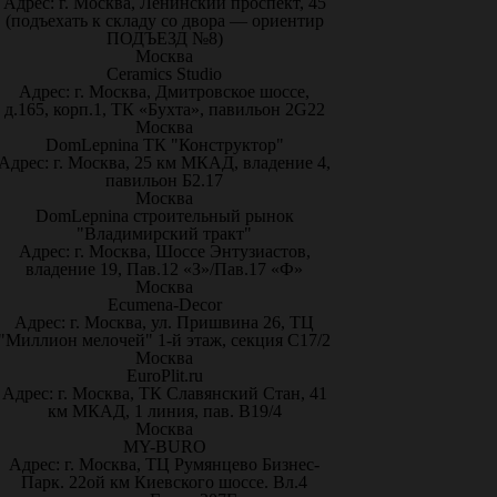
Адрес: г. Москва, Ленинский проспект, 45
(подъехать к складу со двора — ориентир
ПОДЪЕЗД №8)
Москва
Ceramics Studio
Адрес: г. Москва, Дмитровское шоссе,
д.165, корп.1, ТК «Бухта», павильон 2G22
Москва
DomLepnina ТК "Конструктор"
Адрес: г. Москва, 25 км МКАД, владение 4,
павильон Б2.17
Москва
DomLepnina строительный рынок
"Владимирский тракт"
Адрес: г. Москва, Шоссе Энтузиастов,
владение 19, Пав.12 «З»/Пав.17 «Ф»
Москва
Ecumena-Decor
Адрес: г. Москва, ул. Пришвина 26, ТЦ
"Миллион мелочей" 1-й этаж, секция С17/2
Москва
EuroPlit.ru
Адрес: г. Москва, ТК Славянский Стан, 41
км МКАД, 1 линия, пав. В19/4
Москва
MY-BURO
Адрес: г. Москва, ТЦ Румянцево Бизнес-
Парк. 22ой км Киевского шоссе. Вл.4