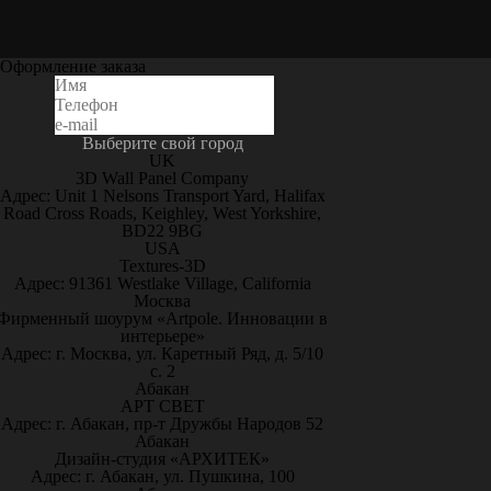
Оформление заказа
Выберите свой город
UK
3D Wall Panel Company
Адрес: Unit 1 Nelsons Transport Yard, Halifax
Road Cross Roads, Keighley, West Yorkshire,
BD22 9BG
USA
Textures-3D
Адрес: 91361 Westlake Village, California
Москва
Фирменный шоурум «Artpole. Инновации в
интерьере»
Адрес: г. Москва, ул. Каретный Ряд, д. 5/10
с. 2
Абакан
АРТ СВЕТ
Адрес: г. Абакан, пр-т Дружбы Народов 52
Абакан
Дизайн-студия «АРХИТЕК»
Адрес: г. Абакан, ул. Пушкина, 100