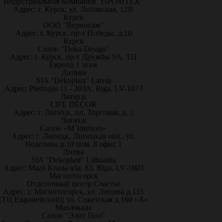
Индустриальная Компания "ПРОМТЕХ"
Адрес: г. Курск, ул. Литовская, 12В
Курск
ООО "Вернисаж"
Адрес: г. Курск, пр-т Победы, д.10
Курск
Салон "Doka Design"
Адрес: г. Курск, пр-т Дружбы 9А, ТЦ
Европа 1 этаж
Латвия
SIA "Dekoplast" Latvia
Адрес: Piedrujas 11 - 203A, Riga, LV-1073
Липецк
LIFE DÉCOR
Адрес: г. Липецк, пл. Торговая, д. 2
Липецк
Салон «M`Interiors»
Адрес: г. Липецк, Липецкая обл., ул.
Неделина д.10 пом. 8 офис 1
Литва
SIA "Dekoplast" Lithuania
Адрес: Mazā Krasta iela, 83, Rīga, LV-1003
Магнитогорск
Отделочный центр Счастье
Адрес: г. Магнитогорск, ул. Ленина д.115
(ТЦ Европейский); ул. Советская д.160 «А»
Махачкала
Салон "Элит Пол"