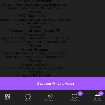
Магазин Sherwinstore
Адрес: г. Москва, Нахимовский проспект,
24, павильон 3, блок 10с, место 130
Москва
ООО Паркет-Авeню
Адрес: г. Москва, Ленинградское ш, дом 25.
ДТЦ "Ленинградский"
Москва
Официальный дилер Artpole ТЦ
"Экспострой"
Адрес: г. Москва, Нахимовский пр-т, 24 ТЦ
"Экспострой", павильон 2, место № 143
Москва
Прима Лепнина
Адрес: Московская область, г. Подольск,
Проезд Авиаторов 1 «ТК Молоток 2»
Москва
Салон TopDecor
Адрес: г. Москва, ул. Олеко Дундича 25
Москва
Салон «ARTDECOR»
Адрес: г. Москва, улица Большая Ордынка
38с1
В корзину
6 428 руб./шт
Москва
Салон Лепнина
0
0
Адрес: г. Москва, Дмитровское шоссе, дом.
165, кор. 1, т.ц. Бухта, Пав. 2Е5
Каталог
Поиск
Где купить
Избранное
Корзина
Москва