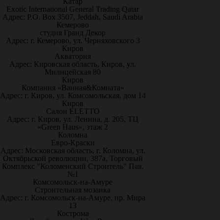
Катар
Exotic International General Trading Qatar
Адрес: P.O. Box 3507, Jeddah, Saudi Arabia
Кемерово
студия Гранд Декор
Адрес: г. Кемерово, ул. Черняховского 3
Киров
Акватория
Адрес: Кировская область, Киров, ул.
Милицейская 80
Киров
Компания «Ванная&Комната»
Адрес: г. Киров, ул. Комсомольская, дом 14
Киров
Салон ELETTO
Адрес: г. Киров, ул. Ленина, д. 205, ТЦ
«Green Haus», этаж 2
Коломна
Евро-Краски
Адрес: Московская область, г. Коломна, ул.
Октябрьской революции, 387а, Торговый
Комплекс "Коломенский Строитель" Пав.
№1
Комсомольск-на-Амуре
Строительная мозаика
Адрес: г. Комсомольск-на-Амуре, пр. Мира
13
Кострома