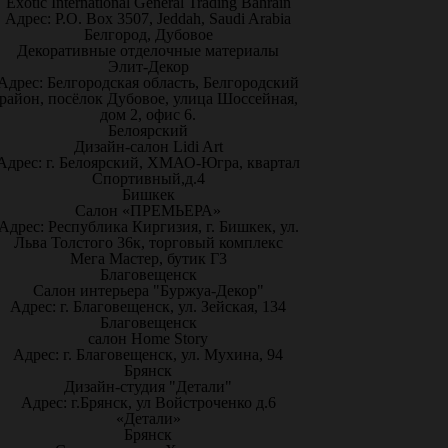
Exotic International General Trading Bahrain
Адрес: P.O. Box 3507, Jeddah, Saudi Arabia
Белгород, Дубовое
Декоративные отделочные материалы
Элит-Декор
Адрес: Белгородская область, Белгородский
район, посёлок Дубовое, улица Шоссейная,
дом 2, офис 6.
Белоярский
Дизайн-салон Lidi Art
Адрес: г. Белоярский, ХМАО-Югра, квартал
Спортивный,д.4
Бишкек
Салон «ПРЕМЬЕРА»
Адрес: Республика Киргизия, г. Бишкек, ул.
Льва Толстого 36к, торговый комплекс
Мега Мастер, бутик Г3
Благовещенск
Салон интерьера "Буржуа-Декор"
Адрес: г. Благовещенск, ул. Зейская, 134
Благовещенск
салон Home Story
Адрес: г. Благовещенск, ул. Мухина, 94
Брянск
Дизайн-студия "Детали"
Адрес: г.Брянск, ул Войстроченко д.6
«Детали»
Брянск