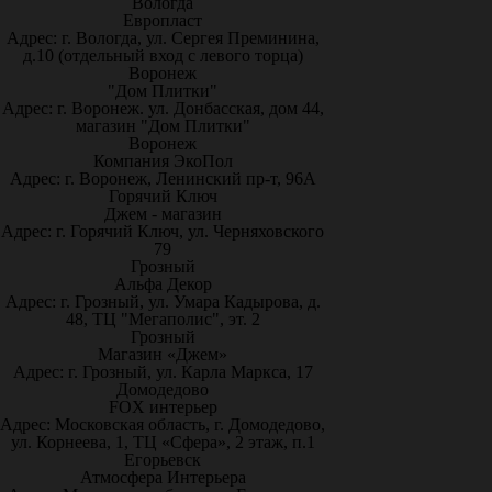
Вологда
Европласт
Адрес: г. Вологда, ул. Сергея Преминина,
д.10 (отдельный вход с левого торца)
Воронеж
"Дом Плитки"
Адрес: г. Воронеж. ул. Донбасская, дом 44,
магазин "Дом Плитки"
Воронеж
Компания ЭкоПол
Адрес: г. Воронеж, Ленинский пр-т, 96А
Горячий Ключ
Джем - магазин
Адрес: г. Горячий Ключ, ул. Черняховского
79
Грозный
Альфа Декор
Адрес: г. Грозный, ул. Умара Кадырова, д.
48, ТЦ "Мегаполис", эт. 2
Грозный
Магазин «Джем»
Адрес: г. Грозный, ул. Карла Маркса, 17
Домодедово
FOX интерьер
Адрес: Московская область, г. Домодедово,
ул. Корнеева, 1, ТЦ «Сфера», 2 этаж, п.1
Егорьевск
Атмосфера Интерьера