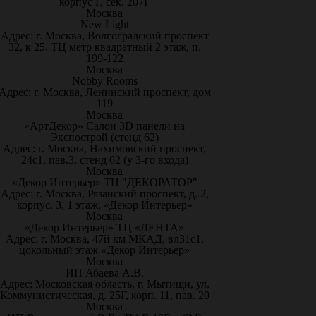
корпус Г, сек. 207Г
Москва
New Light
Адрес: г. Москва, Волгоградский проспект
32, к 25. ТЦ метр квадратный 2 этаж, п.
199-122
Москва
Nobby Rooms
Адрес: г. Москва, Ленинский проспект, дом
119
Москва
«АртДекор» Салон 3D панели на
Экспострой (стенд 62)
Адрес: г. Москва, Нахимовский проспект,
24с1, пав.3, стенд 62 (у 3-го входа)
Москва
«Декор Интерьер» ТЦ "ДЕКОРАТОР"
Адрес: г. Москва, Рязанский проспект, д. 2,
корпус. 3, 1 этаж, «Декор Интерьер»
Москва
«Декор Интерьер» ТЦ «ЛЕНТА»
Адрес: г. Москва, 47й км МКАД, вл31с1,
цокольный этаж «Декор Интерьер»
Москва
ИП Абаева А.В.
Адрес: Московская область, г. Мытищи, ул.
Коммунистическая, д. 25Г, корп. 11, пав. 20
Москва