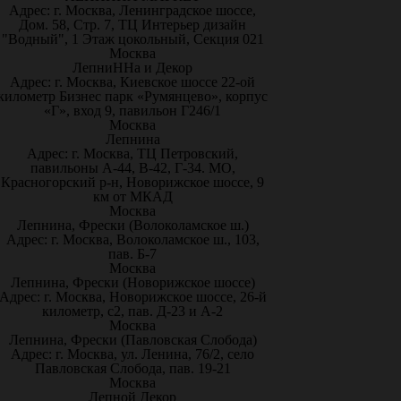
Адрес: г. Москва, Ленинградское шоссе,
Дом. 58, Стр. 7, ТЦ Интерьер дизайн
"Водный", 1 Этаж цокольный, Секция 021
Москва
ЛепниННа и Декор
Адрес: г. Москва, Киевское шоссе 22-ой
километр Бизнес парк «Румянцево», корпус
«Г», вход 9, павильон Г246/1
Москва
Лепнина
Адрес: г. Москва, ТЦ Петровский,
павильоны А-44, В-42, Г-34. МО,
Красногорский р-н, Новорижское шоссе, 9
км от МКАД
Москва
Лепнина, Фрески (Волоколамское ш.)
Адрес: г. Москва, Волоколамское ш., 103,
пав. Б-7
Москва
Лепнина, Фрески (Новорижское шоссе)
Адрес: г. Москва, Новорижское шоссе, 26-й
километр, с2, пав. Д-23 и А-2
Москва
Лепнина, Фрески (Павловская Слобода)
Адрес: г. Москва, ул. Ленина, 76/2, село
Павловская Слобода, пав. 19-21
Москва
Лепной Декор