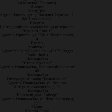
ул.Максима Горького)
Ижевск
ЦентрДеко
Адрес: Ижевск, улица Василия Тарасова, 7,
ЖК Новый город.
Иркутск
Центр дизайна и комплектации интерьеров
"Красная Линия"
Адрес: г. Иркутск, ул. Юрия Левитанского,
4
Италия
creativewall
Адрес: Via Yuri Gagarin 6/a – 42123 Reggio
Emilia (Italia)
Йошкар-Ола
"Строй Арсенал"
Адрес: г. Йошкар-Ола, Ленинский проспект
49
Йошкар-Ола
Интерьерный салон "Белый эскиз"
Адрес: г. Йошкар-Ола, ул. Воинов-
Интернационалистов, д. 36
Йошкар-Ола
Торговый дом "Сайвер"
Адрес: г. Йошкар-Ола, ул. Ленинский пр-т,
д.8
Казань
Лепной Декор