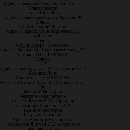
Адрес: г. Благовещенск, ул. Зейская, 134
Благовещенск
салон Home Story
Адрес: г. Благовещенск, ул. Мухина, 94
Брянск
Дизайн-студия "Детали"
Адрес: г.Брянск, ул Войстроченко д.6
«Детали»
Брянск
Студия декора «Хамелеон»
Адрес: г. Брянск, ул. Красноармейская д.93б
(2 этаж), ТЦ "ПРОФИЛЬ"
Брянск
ТК32
Адрес: г. Брянск, ул. им. О.Н. Строкина, д.2.
Великие Луки
Салон-магазин «FORMAT»
Адрес: г. Великие Луки, пр. Октябрьский д.
60
Великий Новгород
Магазин «Квадратура»
Адрес: г. Великий Новгород, пр.
Александра Корсунова, 28А
Великий Новгород
Шоу-рум Терминал
Адрес: г. Великий Новгород ул.
Федоровский ручей 2/13 внутренняя
парковка Диеза