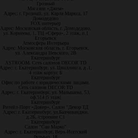
Грозный
Магазин «Джем»
Адрес: г. Грозный, ул. Карла Маркса, 17
Домодедово
FOX интерьер
Адрес: Московская область, г. Домодедово,
ул. Корнеева, 1, ТЦ «Сфера», 2 этаж, п.1
Егорьевск
Атмосфера Интерьера
Адрес: Московская область, г. Егорьевск,
ул. Александра Невского, 2В
Екатеринбург
ASTROOM. Сеть салонов DECOR TD
Адрес: г. Екатеринбург, ул. Цвиллинга, д .1,
4 этаж корпус Б
Екатеринбург
Офис по работе с юридическими лицами.
Сеть салонов DECOR TD
Адрес: г. Екатеринбург, ул. Малышева, 53,
оф.514 |5 этаж|
Екатеринбург
Ритейл-Порт «Докер», Салон "Декор ТД
Адрес: г. Екатеринбург, ул.Бахчиванджи,
д.2Б, /строение С1
Екатеринбург
Салон "Сан Марко"
Адрес: г. Екатеринбург, Верх-Исетский
бульвар, 18