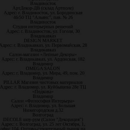
Владивосток
АртДекор-ДВ (склад Артполе)
Адрес: г. Владивосток, ул. Бородинская
46/50 ТЦ "Альянс", пав. № 26
Владивосток
Студия интерьерных решений
Адрес: г. Владивосток, ул. Гоголя, 30
Владикавказ
DESIGN MARKET
Адрес: г. Владикавказ, ул. Первомайская, 28
Владикавказ
Салон-магазин «Лепные Декоры»
Адрес: г. Владикавказ, ул. Ардонская, 182
Владимир
OMEGA SALON
Адрес: г. Владимир, ул. Мира, 49, пом. 20
Владимир
PILLAR Магазин чистовых материалов
Адрес: г. Владимир, ул. Куйбышева 28е ТЦ
«Подкова»
Владимир
Салон «Философия Интерьера»
Адрес: г. Владимир, ул. Большая
Нижегородская д.32
Волгоград
DECOLE шоу-рум (Салон "Декорация")
Адрес: г. Волгоград, ул. 25 лет Октября, 1,
офис 104. Оптово-строительный рынок на