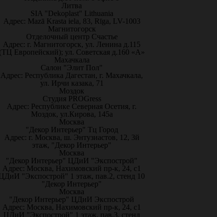
Литва
SIA "Dekoplast" Lithuania
Адрес: Mazā Krasta iela, 83, Rīga, LV-1003
Магнитогорск
Отделочный центр Счастье
Адрес: г. Магнитогорск, ул. Ленина д.115
(ТЦ Европейский); ул. Советская д.160 «А»
Махачкала
Салон "Элит Пол"
Адрес: Республика Дагестан, г. Махачкала,
ул. Ирчи казака, 71
Моздок
Студия PROGress
Адрес: Республике Северная Осетия, г.
Моздок, ул.Кирова, 145а
Москва
"Декор Интерьер" Тц Город
Адрес: г. Москва, ш. Энтузиастов, 12, 3й
этаж, "Декор Интерьер"
Москва
"Декор Интерьер" ЦДиИ "Экспострой"
Адрес: Москва, Нахимовский пр-к, 24, с1
ЦДиИ "Экспострой" 1 этаж, пав.2, стенд 10
"Декор Интерьер"
Москва
"Декор Интерьер" ЦДиИ Экспострой
Адрес: Москва, Нахимовский пр-к, 24, с1
ЦДиИ "Экспострой" 1 этаж, пав.3, стенд