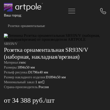
Ваш город:
Розетки орнаментальные
SR93N/V
Розетка орнаментальная SR93N/V
(наборная, накладная/врезная)
Материал:
гипс
Размеры:
1894x50 мм
Рельеф рисунка:
D1796x40 мм
Размер накладного изделия:
D1894x50 мм
Минимальный заказ:
1 шт
Страна-производитель:
Россия
от 34 388 руб./шт