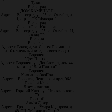
Тулака
Волгоград
«ДОМ КАМЕНЬОН»
Адрес: г. Волгоград, ул. 25 лет Октября, д.
1, стр. 1, ТК "Фаворит".
Волгоград
Салон «Свет Южанки»
Адрес: г. Волгоград, ул. 25 лет Октября 1Ц,
склад ТР
Вологда
Европласт
Адрес: г. Вологда, ул. Сергея Преминина,
д.10 (отдельный вход с левого торца)
Воронеж
"Дом Плитки"
Адрес: г. Воронеж. ул. Донбасская, дом 44,
магазин "Дом Плитки"
Воронеж
Компания ЭкоПол
Адрес: г. Воронеж, Ленинский пр-т, 96А
Горячий Ключ
Джем - магазин
Адрес: г. Горячий Ключ, ул. Черняховского
79
Грозный
Альфа Декор
Адрес: г. Грозный, ул. Умара Кадырова, д.
48, ТЦ "Мегаполис", эт. 2