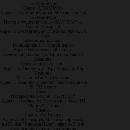
Екатеринбург
Салон «LOYMINA»
Адрес: г. Екатеринбург, ул. Московская 194
Екатеринбург
Центр улучшения жилья «ВАУ ХАУЗ»,
Салон "Декор ТД
Адрес: г. Екатеринбург ул. Металлургов, 84,
1 этаж
Железнодорожный
DomLepnina ТК «Строй парк»
Адрес: Московская область, г.
Железнодорожный, ул. Пригородная, 92
Иваново
Декор-центр "Арагон"
Адрес: г. Иваново, ул. Крутицкая, д. 14а
Иваново
Магазин «Твой Интерьер»
Адрес: г. Иваново, проспект Текстильщиков
80 ТЦ Аксон
Ижевск
Интерьерный салон "CAPITEL"
Адрес: г. Ижевск, ул. Удмуртская 304е, ТЦ
"Орион", 2 этаж
Ижевск
Салон «Art Room»
Адрес: г. Ижевск, ул. Максима Горького,
д.157, ЖК "Ривьера Парк", офис № 5 (1-й
этаж, входная группа со стороны