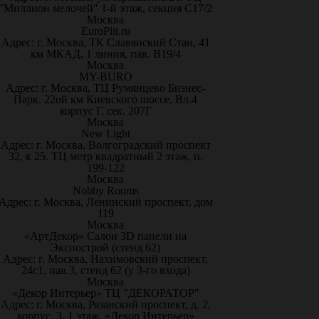
"Миллион мелочей" 1-й этаж, секция С17/2
Москва
EuroPlit.ru
Адрес: г. Москва, ТК Славянский Стан, 41
км МКАД, 1 линия, пав. В19/4
Москва
MY-BURO
Адрес: г. Москва, ТЦ Румянцево Бизнес-
Парк. 22ой км Киевского шоссе. Вл.4
корпус Г, сек. 207Г
Москва
New Light
Адрес: г. Москва, Волгоградский проспект
32, к 25. ТЦ метр квадратный 2 этаж, п.
199-122
Москва
Nobby Rooms
Адрес: г. Москва, Ленинский проспект, дом
119
Москва
«АртДекор» Салон 3D панели на
Экспострой (стенд 62)
Адрес: г. Москва, Нахимовский проспект,
24с1, пав.3, стенд 62 (у 3-го входа)
Москва
«Декор Интерьер» ТЦ "ДЕКОРАТОР"
Адрес: г. Москва, Рязанский проспект, д. 2,
корпус. 3, 1 этаж, «Декор Интерьер»