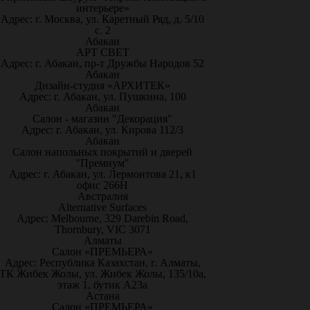
интерьере»
Адрес: г. Москва, ул. Каретный Ряд, д. 5/10
с. 2
Абакан
АРТ СВЕТ
Адрес: г. Абакан, пр-т Дружбы Народов 52
Абакан
Дизайн-студия «АРХИТЕК»
Адрес: г. Абакан, ул. Пушкина, 100
Абакан
Салон - магазин "Декорация"
Адрес: г. Абакан, ул. Кирова 112/3
Абакан
Салон напольных покрытий и дверей
"Премиум"
Адрес: г. Абакан, ул. Лермонтова 21, к1
офис 266Н
Австралия
Alternative Surfaces
Адрес: Melbourne, 329 Darebin Road,
Thornbury, VIC 3071
Алматы
Салон «ПРЕМЬЕРА»
Адрес: Республика Казахстан, г. Алматы,
ТК Жибек Жолы, ул. Жибек Жолы, 135/10а,
этаж 1, бутик А23а
Астана
Салон «ПРЕМЬЕРА»