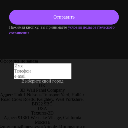
Нажимая кнопку, вы принимаете
условия пользовательского
соглашения
Оформление заказа
Выберите свой город
UK
3D Wall Panel Company
Адрес: Unit 1 Nelsons Transport Yard, Halifax
Road Cross Roads, Keighley, West Yorkshire,
BD22 9BG
USA
Textures-3D
Адрес: 91361 Westlake Village, California
Москва
Фирменный шоурум «Artpole. Инновации в