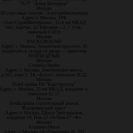
76-77 "Декор Интерьер"
Москва
3D гипсовые панели - Элитсройматериалы
Адрес: г. Москва, ТРК
«ЭлитСтройМатериалы», 51-й км МКАД
пос. Заречье, ул.Торговая, с.2, 1 этаж,
павильон С42/3
Москва
BACKGROUND
Адрес: г. Москва, Ленинский проспект, 45
(подъехать к складу со двора — ориентир
ПОДЪЕЗД №8)
Москва
Ceramics Studio
Адрес: г. Москва, Дмитровское шоссе,
д.165, корп.1, ТК «Бухта», павильон 2G22
Москва
DomLepnina ТК "Конструктор"
Адрес: г. Москва, 25 км МКАД, владение 4,
павильон Б2.17
Москва
DomLepnina строительный рынок
"Владимирский тракт"
Адрес: г. Москва, Шоссе Энтузиастов,
владение 19, Пав.12 «З»/Пав.17 «Ф»
Москва
Ecumena-Decor
Адрес: г. Москва, ул. Пришвина 26, ТЦ