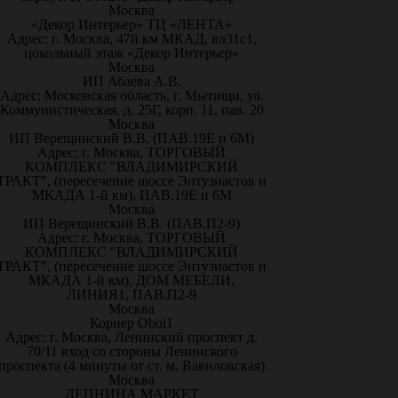
Москва
«Декор Интерьер» ТЦ «ЛЕНТА»
Адрес: г. Москва, 47й км МКАД, вл31с1,
цокольный этаж «Декор Интерьер»
Москва
ИП Абаева А.В.
Адрес: Московская область, г. Мытищи, ул.
Коммунистическая, д. 25Г, корп. 11, пав. 20
Москва
ИП Верещинский В.В. (ПАВ.19Е и 6М)
Адрес: г. Москва, ТОРГОВЫЙ
КОМПЛЕКС "ВЛАДИМИРСКИЙ
ТРАКТ", (пересечение шоссе Энтузиастов и
МКАДА 1-й км), ПАВ.19Е и 6М
Москва
ИП Верещинский В.В. (ПАВ.П2-9)
Адрес: г. Москва, ТОРГОВЫЙ
КОМПЛЕКС "ВЛАДИМИРСКИЙ
ТРАКТ", (пересечение шоссе Энтузиастов и
МКАДА 1-й км), ДОМ МЕБЕЛИ,
ЛИНИЯ1, ПАВ.П2-9
Москва
Корнер Oboi1
Адрес: г. Москва, Ленинский проспект д.
70/11 вход со стороны Ленинского
проспекта (4 минуты от ст. м. Вавиловская)
Москва
ЛЕПНИНА МАРКЕТ