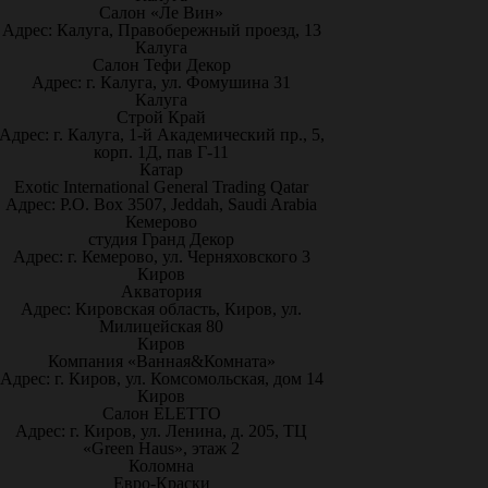
Салон «Ле Вин»
Адрес: Калуга, Правобережный проезд, 13
Калуга
Салон Тефи Декор
Адрес: г. Калуга, ул. Фомушина 31
Калуга
Строй Край
Адрес: г. Калуга, 1-й Академический пр., 5,
корп. 1Д, пав Г-11
Катар
Exotic International General Trading Qatar
Адрес: P.O. Box 3507, Jeddah, Saudi Arabia
Кемерово
студия Гранд Декор
Адрес: г. Кемерово, ул. Черняховского 3
Киров
Акватория
Адрес: Кировская область, Киров, ул.
Милицейская 80
Киров
Компания «Ванная&Комната»
Адрес: г. Киров, ул. Комсомольская, дом 14
Киров
Салон ELETTO
Адрес: г. Киров, ул. Ленина, д. 205, ТЦ
«Green Haus», этаж 2
Коломна
Евро-Краски