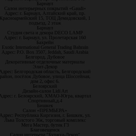
Барнаул
Салон интерьерных покрытий «Gaudi»
Адрес: г. Барнаул, Алтайский край, пр.
Красноармейский 15, ТОЦ Демидовский, 1
подъезд, 2 этаж
Барнаул
Студия света и декора DECO LAMP
Адрес: г. Барнаул, ул. Пролетарская 160
Бахрейн
Exotic International General Trading Bahrain
Адрес: P.O. Box 3507, Jeddah, Saudi Arabia
Белгород, Дубовое
Декоративные отделочные материалы
Элит-Декор
Адрес: Белгородская область, Белгородский
район, посёлок Дубовое, улица Шоссейная,
дом 2, офис 6.
Белоярский
Дизайн-салон Lidi Art
Адрес: г. Белоярский, ХМАО-Югра, квартал
Спортивный,д.4
Бишкек
Салон «ПРЕМЬЕРА»
Адрес: Республика Киргизия, г. Бишкек, ул.
Льва Толстого 36к, торговый комплекс
Мега Мастер, бутик Г3
Благовещенск
Салон интерьера "Буржуа-Декор"