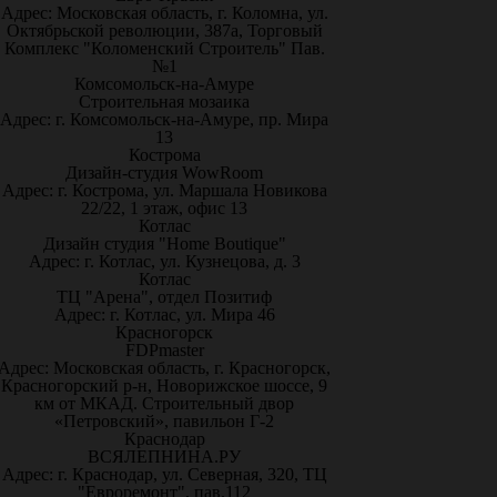
Адрес: Московская область, г. Коломна, ул.
Октябрьской революции, 387а, Торговый
Комплекс "Коломенский Строитель" Пав.
№1
Комсомольск-на-Амуре
Строительная мозаика
Адрес: г. Комсомольск-на-Амуре, пр. Мира
13
Кострома
Дизайн-студия WowRoom
Адрес: г. Кострома, ул. Маршала Новикова
22/22, 1 этаж, офис 13
Котлас
Дизайн студия "Home Boutique"
Адрес: г. Котлас, ул. Кузнецова, д. 3
Котлас
ТЦ "Арена", отдел Позитиф
Адрес: г. Котлас, ул. Мира 46
Красногорск
FDPmaster
Адрес: Московская область, г. Красногорск,
Красногорский р-н, Новорижское шоссе, 9
км от МКАД. Строительный двор
«Петровский», павильон Г-2
Краснодар
ВСЯЛЕПНИНА.РУ
Адрес: г. Краснодар, ул. Северная, 320, ТЦ
"Евроремонт", пав.112