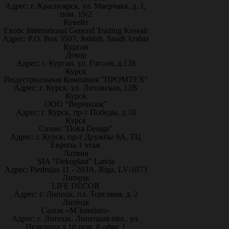
Адрес: г. Красноярск, ул. Маерчака, д. 1,
пом. 19/2
Кувейт
Exotic International General Trading Kuwait
Адрес: P.O. Box 3507, Jeddah, Saudi Arabia
Курган
Декор
Адрес: г. Курган, ул. Гоголя, д.128
Курск
Индустриальная Компания "ПРОМТЕХ"
Адрес: г. Курск, ул. Литовская, 12В
Курск
ООО "Вернисаж"
Адрес: г. Курск, пр-т Победы, д.10
Курск
Салон "Doka Design"
Адрес: г. Курск, пр-т Дружбы 9А, ТЦ
Европа 1 этаж
Латвия
SIA "Dekoplast" Latvia
Адрес: Piedrujas 11 - 203A, Riga, LV-1073
Липецк
LIFE DÉCOR
Адрес: г. Липецк, пл. Торговая, д. 2
Липецк
Салон «M`Interiors»
Адрес: г. Липецк, Липецкая обл., ул.
Неделина д.10 пом. 8 офис 1