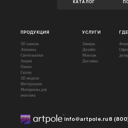
КАТАЛОГ
П
ПРОДУКЦИЯ
УСЛУГИ
ГДЕ
3D панели
Замеры
Фирм
Лепнина
Дизайн
Офиц
Cветильники
Монтаж
диле
Акция
Доставка
Панно
Скалы
3D модели
Инструкции
Материалы для
монтажа
info@artpole.ru
8 (800