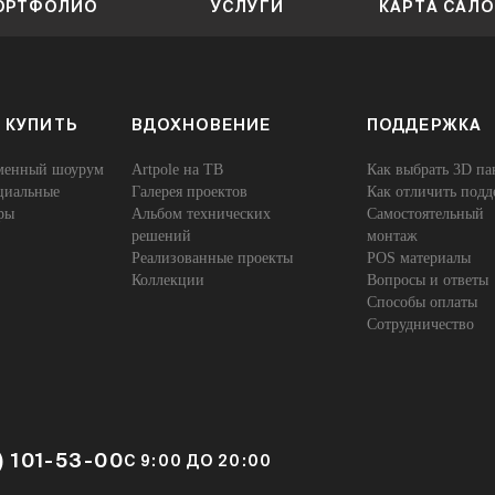
ОРТФОЛИО
УСЛУГИ
КАРТА САЛ
 КУПИТЬ
ВДОХНОВЕНИЕ
ПОДДЕРЖКА
енный шоурум
Artpole на ТВ
Как выбрать 3D па
иальные
Галерея проектов
Как отличить подд
ры
Альбом технических
Самостоятельный
решений
монтаж
Реализованные проекты
POS материалы
Коллекции
Вопросы и ответы
Способы оплаты
Сотрудничество
) 101-53-00
С 9:00 ДО 20:00