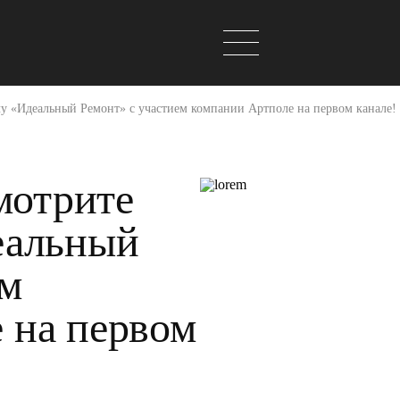
ачу «Идеальный Ремонт» с участием компании Артполе на первом канале!
смотрите
еальный
ем
 на первом