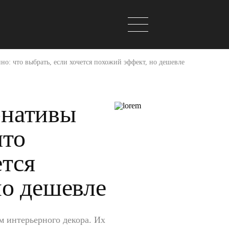
о: что выбрать, если хочется похожий эффект, но дешевле
рнативы
что
ется
но дешевле
м интерьерного декора. Их