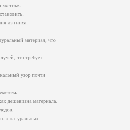
и монтаж.
становить.
ия из гипса.
туральный материал, что
лучей, что требует
икальный узор почти
еменем.
как дешевизна материала.
ледов.
стью натуральных