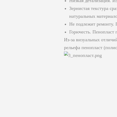
Низкая детализация. И
Зернистая текстура ср
натуральных материало
Не подлежит ремонту.
Горючесть. Пенопласт 
Из-за визуальных отличий
рельефа пенопласт (поли