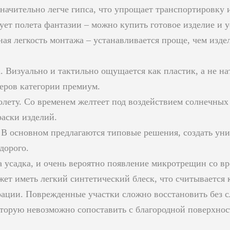
значительно легче гипса, что упрощает транспортировку 
ует полета фантазии – можно купить готовое изделие и у
ая легкость монтажа – устанавливается проще, чем издел
. Визуально и тактильно ощущается как пластик, а не на
ьеров категории премиум.
олету. Со временем желтеет под воздействием солнечных 
аски изделий.
В основном предлагаются типовые решения, создать ун
дорого.
усадка, и очень вероятно появление микротрещин со вр
жет иметь легкий синтетический блеск, что считывается 
ации. Поврежденные участки сложно восстановить без с
оторую невозможно сопоставить с благородной поверхно