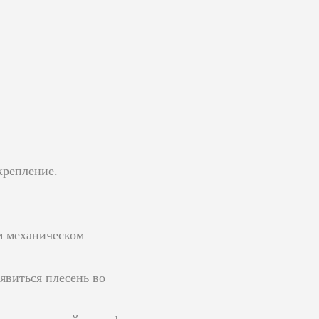
крепление.
м механическом
явиться плесень во