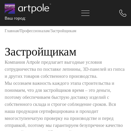
Ваш город:
Главная
Профессионалам
Застройщикам
Застройщикам
Компания Artpole предлагает выгодные условия
сотрудничества по поставке лепнины, 3D-панелей из гипса
и других товаров собственного производства.
Мы осознаем важность каждого этапа строительства и
понимаем, что для застройщиков время – это деньги,
поэтому обеспечиваем быструю доставку изделий с
собственного склада и строгое соблюдение сроков. Вся
наша продукция сертифицирована и проходит
многоступенчатую проверку на производстве и перед
отправкой, поэтому мы гарантируем безупречное качество