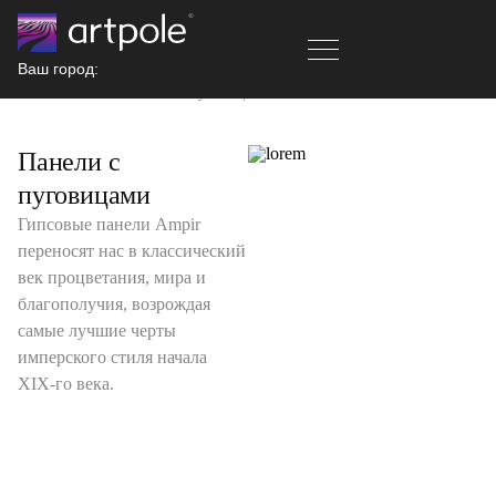
Ваш город:
Главная
Статьи
Панели с пуговицами
Панели с
пуговицами
Гипсовые панели Ampir
переносят нас в классический
век процветания, мира и
благополучия, возрождая
самые лучшие черты
имперского стиля начала
XIX-го века.