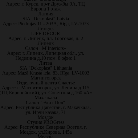
Адрес: г. Курск, пр-т Дружбы 9А, ТЦ
Европа 1 этаж
Латвия
SIA "Dekoplast" Latvia
Адрес: Piedrujas 11 - 203A, Riga, LV-1073
Липецк
LIFE DÉCOR
Адрес: г. Липецк, пл. Торговая, д. 2
Липецк
Салон «M`Interiors»
Адрес: г. Липецк, Липецкая обл., ул.
Неделина д.10 пом. 8 офис 1
Литва
SIA "Dekoplast" Lithuania
Адрес: Mazā Krasta iela, 83, Rīga, LV-1003
Магнитогорск
Отделочный центр Счастье
Адрес: г. Магнитогорск, ул. Ленина д.115
(ТЦ Европейский); ул. Советская д.160 «А»
Махачкала
Салон "Элит Пол"
Адрес: Республика Дагестан, г. Махачкала,
ул. Ирчи казака, 71
Моздок
Студия PROGress
Адрес: Республике Северная Осетия, г.
Моздок, ул.Кирова, 145а
Москва