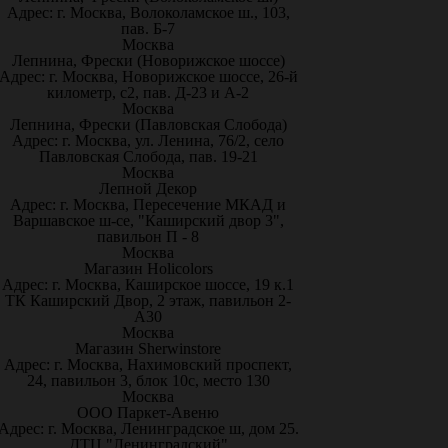
Адрес: г. Москва, Волоколамское ш., 103,
пав. Б-7
Москва
Лепнина, Фрески (Новорижское шоссе)
Адрес: г. Москва, Новорижское шоссе, 26-й
километр, с2, пав. Д-23 и А-2
Москва
Лепнина, Фрески (Павловская Слобода)
Адрес: г. Москва, ул. Ленина, 76/2, село
Павловская Слобода, пав. 19-21
Москва
Лепной Декор
Адрес: г. Москва, Пересечение МКАД и
Варшавское ш-се, "Каширский двор 3",
павильон П - 8
Москва
Магазин Holicolors
Адрес: г. Москва, Каширское шоссе, 19 к.1
ТК Каширский Двор, 2 этаж, павильон 2-
А30
Москва
Магазин Sherwinstore
Адрес: г. Москва, Нахимовский проспект,
24, павильон 3, блок 10с, место 130
Москва
ООО Паркет-Авeню
Адрес: г. Москва, Ленинградское ш, дом 25.
ДТЦ "Ленинградский"