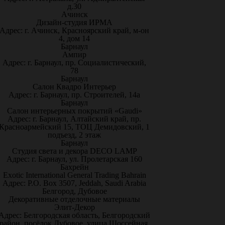
д.30
Ачинск
Дизайн-студия ИРМА
Адрес: г. Ачинск, Красноярский край, м-он
4, дом 14
Барнаул
Ампир
Адрес: г. Барнаул, пр. Социалистический,
78
Барнаул
Салон Квадро Интерьер
Адрес: г. Барнаул, пр. Строителей, 14а
Барнаул
Салон интерьерных покрытий «Gaudi»
Адрес: г. Барнаул, Алтайский край, пр.
Красноармейский 15, ТОЦ Демидовский, 1
подъезд, 2 этаж
Барнаул
Студия света и декора DECO LAMP
Адрес: г. Барнаул, ул. Пролетарская 160
Бахрейн
Exotic International General Trading Bahrain
Адрес: P.O. Box 3507, Jeddah, Saudi Arabia
Белгород, Дубовое
Декоративные отделочные материалы
Элит-Декор
Адрес: Белгородская область, Белгородский
район, посёлок Дубовое, улица Шоссейная,