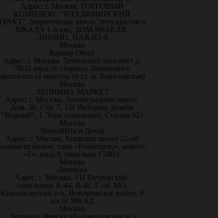
Адрес: г. Москва, ТОРГОВЫЙ
КОМПЛЕКС "ВЛАДИМИРСКИЙ
ТРАКТ", (пересечение шоссе Энтузиастов и
МКАДА 1-й км), ДОМ МЕБЕЛИ,
ЛИНИЯ1, ПАВ.П2-9
Москва
Корнер Oboi1
Адрес: г. Москва, Ленинский проспект д.
70/11 вход со стороны Ленинского
проспекта (4 минуты от ст. м. Вавиловская)
Москва
ЛЕПНИНА МАРКЕТ
Адрес: г. Москва, Ленинградское шоссе,
Дом. 58, Стр. 7, ТЦ Интерьер дизайн
"Водный", 1 Этаж цокольный, Секция 021
Москва
ЛепниННа и Декор
Адрес: г. Москва, Киевское шоссе 22-ой
километр Бизнес парк «Румянцево», корпус
«Г», вход 9, павильон Г246/1
Москва
Лепнина
Адрес: г. Москва, ТЦ Петровский,
павильоны А-44, В-42, Г-34. МО,
Красногорский р-н, Новорижское шоссе, 9
км от МКАД
Москва
Лепнина, Фрески (Волоколамское ш.)