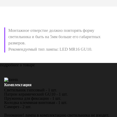
Монтажное отверстие должно повторять форму
светильника и быть на 5мм больше его габаритных
размеров.
Рекомендуемый тип лампы: LED MR16 GU10.
подробнее о товаре
Комплектация
Светильник гипсовый - 1 шт.
Патрон керамический GU10 - 1 шт.
Пружинка для фиксации - 1 шт.
Колодка клеммная винтовая - 1 шт.
Саморез - 2 шт.
Внимание! лампа в комплектацию светильника не входит.