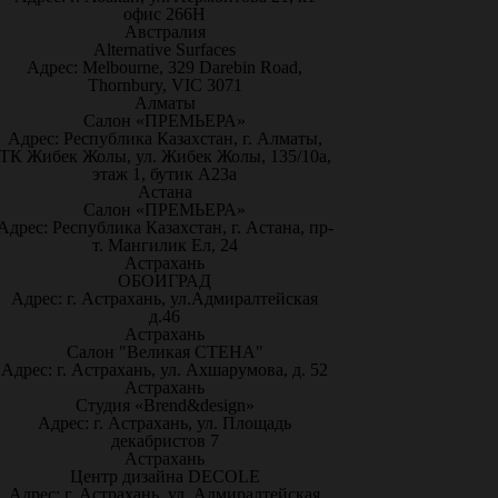
офис 266Н
Австралия
Alternative Surfaces
Адрес: Melbourne, 329 Darebin Road,
Thornbury, VIC 3071
Алматы
Салон «ПРЕМЬЕРА»
Адрес: Республика Казахстан, г. Алматы,
ТК Жибек Жолы, ул. Жибек Жолы, 135/10а,
этаж 1, бутик А23а
Астана
Салон «ПРЕМЬЕРА»
Адрес: Республика Казахстан, г. Астана, пр-
т. Мангилик Ел, 24
Астрахань
ОБОИГРАД
Адрес: г. Астрахань, ул.Адмиралтейская
д.46
Астрахань
Салон "Великая СТЕНА"
Адрес: г. Астрахань, ул. Ахшарумова, д. 52
Астрахань
Студия «Brend&design»
Адрес: г. Астрахань, ул. Площадь
декабристов 7
Астрахань
Центр дизайна DECOLE
Адрес: г. Астрахань, ул. Адмиралтейская