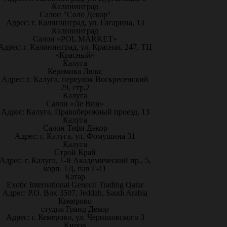
Калининград
Салон "Соло Декор"
Адрес: г. Калининград, ул. Гагарина, 13
Калининград
Салон «POL MARKET»
Адрес: г. Калининград, ул. Красная, 247, ТЦ
«Красный»
Калуга
Керамика Люкс
Адрес: г. Калуга, переулок Воскресенский
29, стр.2
Калуга
Салон «Ле Вин»
Адрес: Калуга, Правобережный проезд, 13
Калуга
Салон Тефи Декор
Адрес: г. Калуга, ул. Фомушина 31
Калуга
Строй Край
Адрес: г. Калуга, 1-й Академический пр., 5,
корп. 1Д, пав Г-11
Катар
Exotic International General Trading Qatar
Адрес: P.O. Box 3507, Jeddah, Saudi Arabia
Кемерово
студия Гранд Декор
Адрес: г. Кемерово, ул. Черняховского 3
Киров