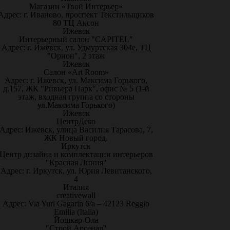
Магазин «Твой Интерьер»
Адрес: г. Иваново, проспект Текстильщиков
80 ТЦ Аксон
Ижевск
Интерьерный салон "CAPITEL"
Адрес: г. Ижевск, ул. Удмуртская 304е, ТЦ
"Орион", 2 этаж
Ижевск
Салон «Art Room»
Адрес: г. Ижевск, ул. Максима Горького,
д.157, ЖК "Ривьера Парк", офис № 5 (1-й
этаж, входная группа со стороны
ул.Максима Горького)
Ижевск
ЦентрДеко
Адрес: Ижевск, улица Василия Тарасова, 7,
ЖК Новый город.
Иркутск
Центр дизайна и комплектации интерьеров
"Красная Линия"
Адрес: г. Иркутск, ул. Юрия Левитанского,
4
Италия
creativewall
Адрес: Via Yuri Gagarin 6/a – 42123 Reggio
Emilia (Italia)
Йошкар-Ола
"Строй Арсенал"