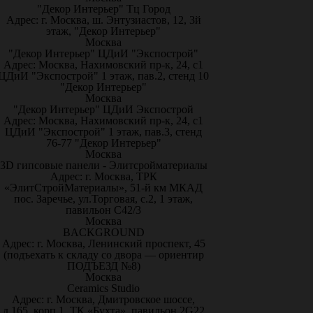
"Декор Интерьер" Тц Город
Адрес: г. Москва, ш. Энтузиастов, 12, 3й
этаж, "Декор Интерьер"
Москва
"Декор Интерьер" ЦДиИ "Экспострой"
Адрес: Москва, Нахимовский пр-к, 24, с1
ЦДиИ "Экспострой" 1 этаж, пав.2, стенд 10
"Декор Интерьер"
Москва
"Декор Интерьер" ЦДиИ Экспострой
Адрес: Москва, Нахимовский пр-к, 24, с1
ЦДиИ "Экспострой" 1 этаж, пав.3, стенд
76-77 "Декор Интерьер"
Москва
3D гипсовые панели - Элитсройматериалы
Адрес: г. Москва, ТРК
«ЭлитСтройМатериалы», 51-й км МКАД
пос. Заречье, ул.Торговая, с.2, 1 этаж,
павильон С42/3
Москва
BACKGROUND
Адрес: г. Москва, Ленинский проспект, 45
(подъехать к складу со двора — ориентир
ПОДЪЕЗД №8)
Москва
Ceramics Studio
Адрес: г. Москва, Дмитровское шоссе,
д.165, корп.1, ТК «Бухта», павильон 2G22