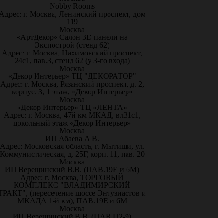
Nobby Rooms
Адрес: г. Москва, Ленинский проспект, дом
119
Москва
«АртДекор» Салон 3D панели на
Экспострой (стенд 62)
Адрес: г. Москва, Нахимовский проспект,
24с1, пав.3, стенд 62 (у 3-го входа)
Москва
«Декор Интерьер» ТЦ "ДЕКОРАТОР"
Адрес: г. Москва, Рязанский проспект, д. 2,
корпус. 3, 1 этаж, «Декор Интерьер»
Москва
«Декор Интерьер» ТЦ «ЛЕНТА»
Адрес: г. Москва, 47й км МКАД, вл31с1,
цокольный этаж «Декор Интерьер»
Москва
ИП Абаева А.В.
Адрес: Московская область, г. Мытищи, ул.
Коммунистическая, д. 25Г, корп. 11, пав. 20
Москва
ИП Верещинский В.В. (ПАВ.19Е и 6М)
Адрес: г. Москва, ТОРГОВЫЙ
КОМПЛЕКС "ВЛАДИМИРСКИЙ
ТРАКТ", (пересечение шоссе Энтузиастов и
МКАДА 1-й км), ПАВ.19Е и 6М
Москва
ИП Верещинский В.В. (ПАВ.П2-9)