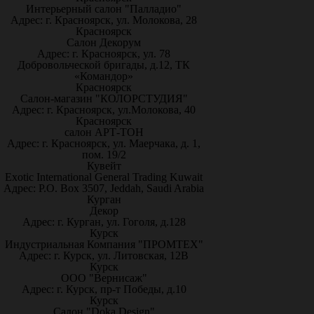
Интерьерный салон "Палладио"
Адрес: г. Красноярск, ул. Молокова, 28
Красноярск
Салон Декорум
Адрес: г. Красноярск, ул. 78
Добровольческой бригады, д.12, ТК
«Командор»
Красноярск
Салон-магазин "КОЛОРСТУДИЯ"
Адрес: г. Красноярск, ул.Молокова, 40
Красноярск
салон АРТ-ТОН
Адрес: г. Красноярск, ул. Маерчака, д. 1,
пом. 19/2
Кувейт
Exotic International General Trading Kuwait
Адрес: P.O. Box 3507, Jeddah, Saudi Arabia
Курган
Декор
Адрес: г. Курган, ул. Гоголя, д.128
Курск
Индустриальная Компания "ПРОМТЕХ"
Адрес: г. Курск, ул. Литовская, 12В
Курск
ООО "Вернисаж"
Адрес: г. Курск, пр-т Победы, д.10
Курск
Салон "Doka Design"