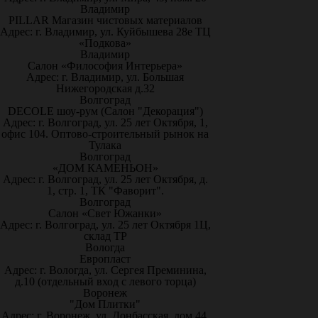
Владимир
PILLAR Магазин чистовых материалов
Адрес: г. Владимир, ул. Куйбышева 28е ТЦ
«Подкова»
Владимир
Салон «Философия Интерьера»
Адрес: г. Владимир, ул. Большая
Нижегородская д.32
Волгоград
DECOLE шоу-рум (Салон "Декорация")
Адрес: г. Волгоград, ул. 25 лет Октября, 1,
офис 104. Оптово-строительный рынок на
Тулака
Волгоград
«ДОМ КАМЕНЬОН»
Адрес: г. Волгоград, ул. 25 лет Октября, д.
1, стр. 1, ТК "Фаворит".
Волгоград
Салон «Свет Южанки»
Адрес: г. Волгоград, ул. 25 лет Октября 1Ц,
склад ТР
Вологда
Европласт
Адрес: г. Вологда, ул. Сергея Преминина,
д.10 (отдельный вход с левого торца)
Воронеж
"Дом Плитки"
Адрес: г. Воронеж. ул. Донбасская, дом 44,