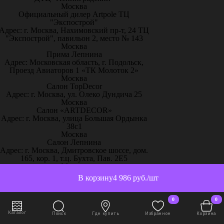
Москва
Официальный дилер Artpole ТЦ
"Экспострой"
Адрес: г. Москва, Нахимовский пр-т, 24 ТЦ
"Экспострой", павильон 2, место № 143
Москва
Прима Лепнина
Адрес: Московская область, г. Подольск,
Проезд Авиаторов 1 «ТК Молоток 2»
Москва
Салон TopDecor
Адрес: г. Москва, ул. Олеко Дундича 25
Москва
Салон «ARTDECOR»
Адрес: г. Москва, улица Большая Ордынка
38с1
Москва
Салон Лепнина
Адрес: г. Москва, Дмитровское шоссе, дом.
165, кор. 1, т.ц. Бухта, Пав. 2Е5
Москва
Салон – Лепнина у Милы
В корзину
4 986 руб./шт
Адрес: г. Москва, ТРК
«ЭлитСтройМатериалы», 51-й км МКАД
пос. Заречье, ул.Торговая, с.2, 1 этаж,
0
0
павильон С13
Москва
Каталог
Поиск
Где купить
Избранное
Корзина
Творческий дом «Красота и уют»