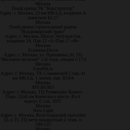
Москва
DomLepnina ТК "Конструктор"
Адрес: г. Москва, 25 км МКАД, владение 4,
павильон Б2.17
Москва
DomLepnina строительный рынок
"Владимирский тракт"
Адрес: г. Москва, Шоссе Энтузиастов,
владение 19, Пав.12 «З»/Пав.17 «Ф»
Москва
Ecumena-Decor
Адрес: г. Москва, ул. Пришвина 26, ТЦ
"Миллион мелочей" 1-й этаж, секция С17/2
Москва
EuroPlit.ru
Адрес: г. Москва, ТК Славянский Стан, 41
км МКАД, 1 линия, пав. В19/4
Москва
MY-BURO
Адрес: г. Москва, ТЦ Румянцево Бизнес-
Парк. 22ой км Киевского шоссе. Вл.4
корпус Г, сек. 207Г
Москва
New Light
Адрес: г. Москва, Волгоградский проспект
32, к 25. ТЦ метр квадратный 2 этаж, п.
199-122
Москва