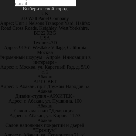
Выберите свой город
UK
3D Wall Panel Company
Адрес: Unit 1 Nelsons Transport Yard, Halifax
Road Cross Roads, Keighley, West Yorkshire,
BD22 9BG
USA
Textures-3D
Адрес: 91361 Westlake Village, California
Москва
Фирменный шоурум «Artpole. Инновации в
интерьере»
Адрес: г. Москва, ул. Каретный Ряд, д. 5/10
с. 2
Абакан
АРТ СВЕТ
Адрес: г. Абакан, пр-т Дружбы Народов 52
Абакан
Дизайн-студия «АРХИТЕК»
Адрес: г. Абакан, ул. Пушкина, 100
Абакан
Салон - магазин "Декорация"
Адрес: г. Абакан, ул. Кирова 112/3
Абакан
Салон напольных покрытий и дверей
"Премиум"
Адрес: г. Абакан, ул. Лермонтова 21, к1