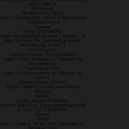
дом 2, офис 6.
Белоярский
Дизайн-салон Lidi Art
Адрес: г. Белоярский, ХМАО-Югра, квартал
Спортивный,д.4
Бишкек
Салон «ПРЕМЬЕРА»
Адрес: Республика Киргизия, г. Бишкек, ул.
Льва Толстого 36к, торговый комплекс
Мега Мастер, бутик Г3
Благовещенск
Салон интерьера "Буржуа-Декор"
Адрес: г. Благовещенск, ул. Зейская, 134
Благовещенск
салон Home Story
Адрес: г. Благовещенск, ул. Мухина, 94
Брянск
Дизайн-студия "Детали"
Адрес: г.Брянск, ул Войстроченко д.6
«Детали»
Брянск
Студия декора «Хамелеон»
Адрес: г. Брянск, ул. Красноармейская д.93б
(2 этаж), ТЦ "ПРОФИЛЬ"
Брянск
ТК32
Адрес: г. Брянск, ул. им. О.Н. Строкина, д.2.
Великие Луки