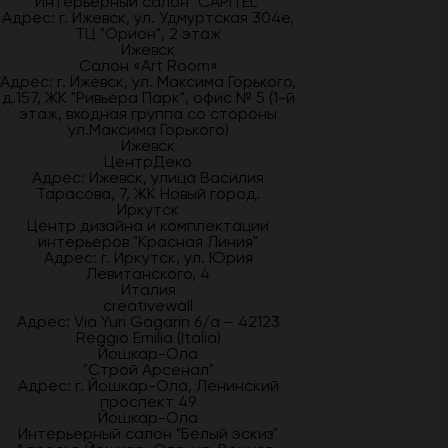
Интерьерный салон "CAPITEL"
Адрес: г. Ижевск, ул. Удмуртская 304е,
ТЦ "Орион", 2 этаж
Ижевск
Салон «Art Room»
Адрес: г. Ижевск, ул. Максима Горького,
д.157, ЖК "Ривьера Парк", офис № 5 (1-й
этаж, входная группа со стороны
ул.Максима Горького)
Ижевск
ЦентрДеко
Адрес: Ижевск, улица Василия
Тарасова, 7, ЖК Новый город.
Иркутск
Центр дизайна и комплектации
интерьеров "Красная Линия"
Адрес: г. Иркутск, ул. Юрия
Левитанского, 4
Италия
creativewall
Адрес: Via Yuri Gagarin 6/a – 42123
Reggio Emilia (Italia)
Йошкар-Ола
"Строй Арсенал"
Адрес: г. Йошкар-Ола, Ленинский
проспект 49
Йошкар-Ола
Интерьерный салон "Белый эскиз"