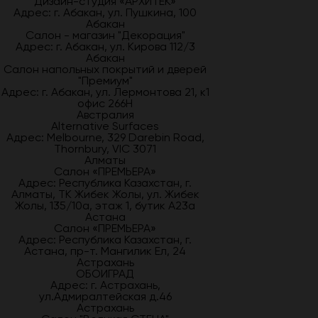
Дизайн-студия «АРХИТЕК»
Адрес: г. Абакан, ул. Пушкина, 100
Абакан
Салон - магазин "Декорация"
Адрес: г. Абакан, ул. Кирова 112/3
Абакан
Салон напольных покрытий и дверей
"Премиум"
Адрес: г. Абакан, ул. Лермонтова 21, к1
офис 266Н
Австралия
Alternative Surfaces
Адрес: Melbourne, 329 Darebin Road,
Thornbury, VIC 3071
Алматы
Салон «ПРЕМЬЕРА»
Адрес: Республика Казахстан, г.
Алматы, ТК Жибек Жолы, ул. Жибек
Жолы, 135/10а, этаж 1, бутик А23а
Астана
Салон «ПРЕМЬЕРА»
Адрес: Республика Казахстан, г.
Астана, пр-т. Мангилик Ел, 24
Астрахань
ОБОИГРАД
Адрес: г. Астрахань,
ул.Адмиралтейская д.46
Астрахань