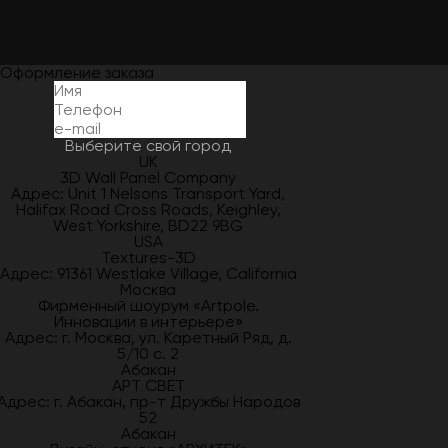
Оформление заказа
Выберите свой город
UK
3D Wall Panel Company
Адрес: Unit 1 Nelsons Transport Yard,
Halifax Road Cross Roads, Keighley,
West Yorkshire, BD22 9BG
USA
Textures-3D
Адрес: 91361 Westlake Village, California
Москва
Фирменный шоурум «Artpole.
Инновации в интерьере»
Адрес: г. Москва, ул. Каретный Ряд, д.
5/10 с. 2
Абакан
АРТ СВЕТ
Адрес: г. Абакан, пр-т Дружбы Народов
52
Абакан