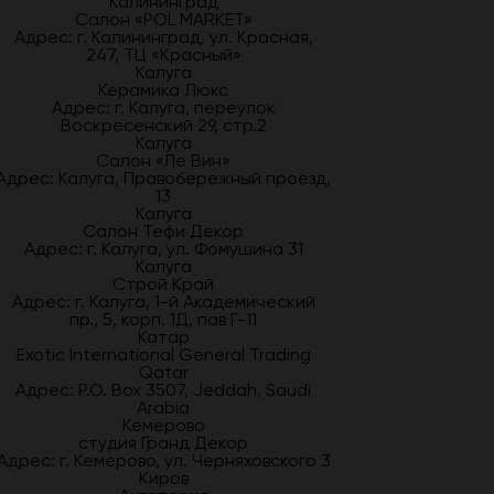
Калининград
Салон «POL MARKET»
Адрес: г. Калининград, ул. Красная,
247, ТЦ «Красный»
Калуга
Керамика Люкс
Адрес: г. Калуга, переулок
Воскресенский 29, стр.2
Калуга
Салон «Ле Вин»
Адрес: Калуга, Правобережный проезд,
13
Калуга
Салон Тефи Декор
Адрес: г. Калуга, ул. Фомушина 31
Калуга
Строй Край
Адрес: г. Калуга, 1-й Академический
пр., 5, корп. 1Д, пав Г-11
Катар
Exotic International General Trading
Qatar
Адрес: P.O. Box 3507, Jeddah, Saudi
Arabia
Кемерово
студия Гранд Декор
Адрес: г. Кемерово, ул. Черняховского 3
Киров