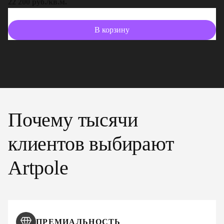
22 200 руб./кв.м.
13
В корзину
Почему тысячи
клиентов выбирают
Artpole
ПРЕМИАЛЬНОСТЬ