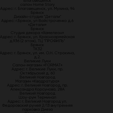
Благовещенск
салон Home Story
Адрес: г. Благовещенск, ул. Мухина, 94
Брянск
Дизайн-студия "Детали"
Адрес: г.Брянск, ул Войстроченко д.6
«Детали»
Брянск
Студия декора «Хамелеон»
Адрес: г. Брянск, ул. Красноармейская
д.93б (2 этаж), ТЦ "ПРОФИЛЬ"
Брянск
ТК32
Адрес: г. Брянск, ул. им. О.Н. Строкина,
д.2.
Великие Луки
Салон-магазин «FORMAT»
Адрес: г. Великие Луки, пр.
Октябрьский д. 60
Великий Новгород
Магазин «Квадратура»
Адрес: г. Великий Новгород, пр.
Александра Корсунова, 28А
Великий Новгород
Шоу-рум Терминал
Адрес: г. Великий Новгород ул.
Федоровский ручей 2/13 внутренняя
парковка Диеза