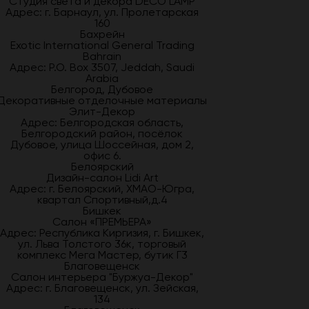
Студия света и декора DECO LAMP
Адрес: г. Барнаул, ул. Пролетарская
160
Бахрейн
Exotic International General Trading
Bahrain
Адрес: P.O. Box 3507, Jeddah, Saudi
Arabia
Белгород, Дубовое
Декоративные отделочные материалы
Элит-Декор
Адрес: Белгородская область,
Белгородский район, посёлок
Дубовое, улица Шоссейная, дом 2,
офис 6.
Белоярский
Дизайн-салон Lidi Art
Адрес: г. Белоярский, ХМАО-Югра,
квартал Спортивный,д.4
Бишкек
Салон «ПРЕМЬЕРА»
Адрес: Республика Киргизия, г. Бишкек,
ул. Льва Толстого 36к, торговый
комплекс Мега Мастер, бутик Г3
Благовещенск
Салон интерьера "Буржуа-Декор"
Адрес: г. Благовещенск, ул. Зейская,
134