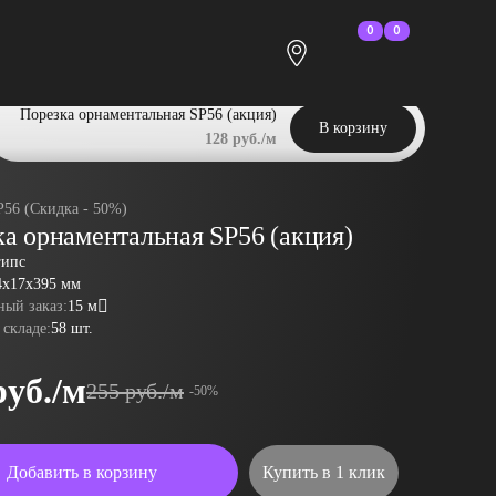
0
0
Порезка орнаментальная SP56 (акция)
В корзину
128 руб./м
P56 (Скидка - 50%)
а орнаментальная SP56 (акция)
гипс
4x17x395 мм
ый заказ:
15 м
 складе:
58 шт.
руб./м
255 руб./м
-50%
Добавить в корзину
Купить в 1 клик