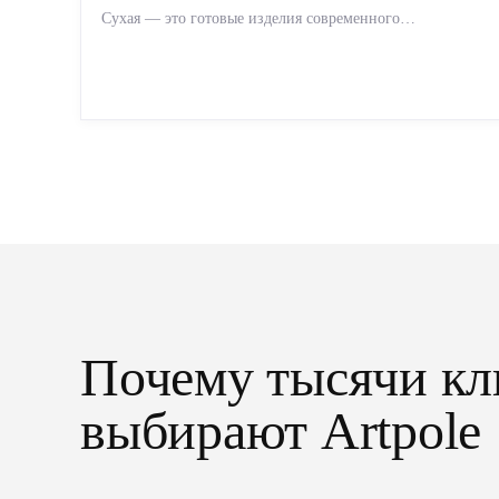
Сухая — это готовые изделия современного
производства: точная геометрия, стабильное качество,
упрощенный...
Почему тысячи кл
выбирают Artpole