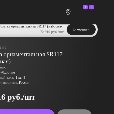
0
0
Розетка орнаментальная SR117 (наборная)
В корзину
72 916 руб./шт
R117
а орнаментальная SR117
ная)
гипс
370x38 мм
ый заказ:
1 шт
оизводитель:
Россия
16 руб./шт