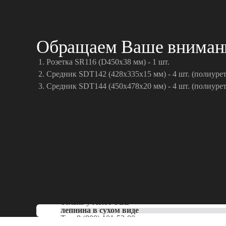
Обращаем Ваше внимание
Розетка SR116 (D450x38 мм) - 1 шт.
Средник SDT142 (428х335х15 мм) - 4 шт. (полиурет
Средник SDT144 (450х478х20 мм) - 4 шт. (полиурет
Только у
ARTPOLE
лепнина в сухом виде
Тел:
8 (800) 101-53-00