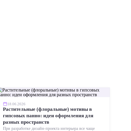
ИНСТР
18.06.2026
Растительные (флоральные) мотивы в
гипсовых панно: идеи оформления для
разных пространств
При разработке дизайн-проекта интерьера все чаще