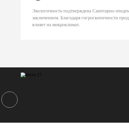
Экологичность подтверждена Санитарно-эпиде
заключением. Благодаря гигроскопичности про
влияет на микроклимат.