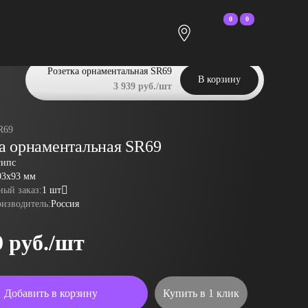
0
0
Розетка орнаментальная SR69
В корзину
3 939 руб./шт
R69
ка орнаментальная SR69
гипс
03x93 мм
ый заказ:
1 шт
оизводитель:
Россия
9 руб./шт
Добавить в корзину
Купить в 1 клик