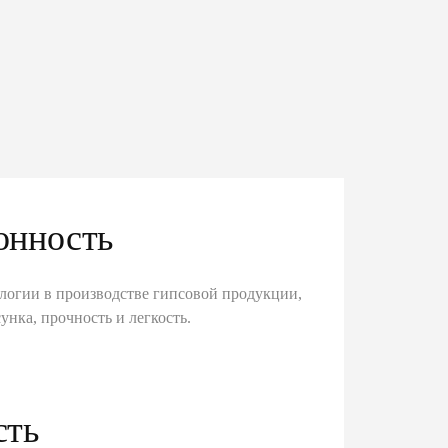
онность
логии в производстве гипсовой продукции,
унка, прочность и легкость.
сть