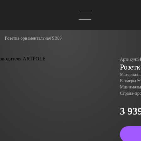
Розетка орнаментальная SR69
Артикул:
S
Розет
Материал:
Размеры:
5
Минимальн
Страна-пр
3 93