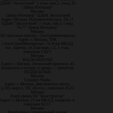
ЦДиИ "Экспострой" 1 этаж, пав.2, стенд 10
"Декор Интерьер"
Москва
"Декор Интерьер" ЦДиИ Экспострой
Адрес: Москва, Нахимовский пр-к, 24, с1
ЦДиИ "Экспострой" 1 этаж, пав.3, стенд
76-77 "Декор Интерьер"
Москва
3D гипсовые панели - Элитсройматериалы
Адрес: г. Москва, ТРК
«ЭлитСтройМатериалы», 51-й км МКАД
пос. Заречье, ул.Торговая, с.2, 1 этаж,
павильон С42/3
Москва
BACKGROUND
Адрес: г. Москва, Ленинский проспект, 45
(подъехать к складу со двора — ориентир
ПОДЪЕЗД №8)
Москва
Ceramics Studio
Адрес: г. Москва, Дмитровское шоссе,
д.165, корп.1, ТК «Бухта», павильон 2G22
Москва
DomLepnina ТК "Конструктор"
Адрес: г. Москва, 25 км МКАД, владение 4,
павильон Б2.17
Москва
DomLepnina строительный рынок