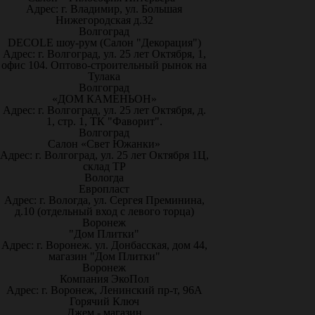
Адрес: г. Владимир, ул. Большая
Нижегородская д.32
Волгоград
DECOLE шоу-рум (Салон "Декорация")
Адрес: г. Волгоград, ул. 25 лет Октября, 1,
офис 104. Оптово-строительный рынок на
Тулака
Волгоград
«ДОМ КАМЕНЬОН»
Адрес: г. Волгоград, ул. 25 лет Октября, д.
1, стр. 1, ТК "Фаворит".
Волгоград
Салон «Свет Южанки»
Адрес: г. Волгоград, ул. 25 лет Октября 1Ц,
склад ТР
Вологда
Европласт
Адрес: г. Вологда, ул. Сергея Преминина,
д.10 (отдельный вход с левого торца)
Воронеж
"Дом Плитки"
Адрес: г. Воронеж. ул. Донбасская, дом 44,
магазин "Дом Плитки"
Воронеж
Компания ЭкоПол
Адрес: г. Воронеж, Ленинский пр-т, 96А
Горячий Ключ
Джем - магазин