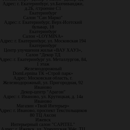
Адрес: г. Екатеринбург, ул.Бахчиванджи,
д.2Б, /строение С1
Екатеринбург
Салон "Сан Марко"
Адрес: г. Екатеринбург, Верх-Исетский
бульвар, 18
Екатеринбург
Салон «LOYMINA»
Адрес: г. Екатеринбург, ул. Московская 194
Екатеринбург
Центр улучшения жилья «ВАУ ХАУЗ»,
Салон "Декор ТД
Адрес: г. Екатеринбург ул. Металлургов, 84,
1 этаж
Железнодорожный
DomLepnina ТК «Строй парк»
Адрес: Московская область, г.
Железнодорожный, ул. Пригородная, 92
Иваново
Декор-центр "Арагон"
Адрес: г. Иваново, ул. Крутицкая, д. 14а
Иваново
Магазин «Твой Интерьер»
Адрес: г. Иваново, проспект Текстильщиков
80 ТЦ Аксон
Ижевск
Интерьерный салон "CAPITEL"
Адрес: г. Ижевск, ул. Удмуртская 304е, ТЦ