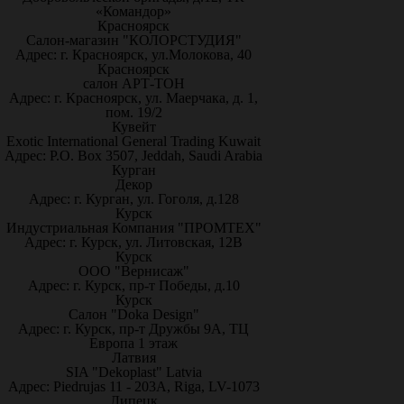
«Командор»
Красноярск
Салон-магазин "КОЛОРСТУДИЯ"
Адрес: г. Красноярск, ул.Молокова, 40
Красноярск
салон АРТ-ТОН
Адрес: г. Красноярск, ул. Маерчака, д. 1,
пом. 19/2
Кувейт
Exotic International General Trading Kuwait
Адрес: P.O. Box 3507, Jeddah, Saudi Arabia
Курган
Декор
Адрес: г. Курган, ул. Гоголя, д.128
Курск
Индустриальная Компания "ПРОМТЕХ"
Адрес: г. Курск, ул. Литовская, 12В
Курск
ООО "Вернисаж"
Адрес: г. Курск, пр-т Победы, д.10
Курск
Салон "Doka Design"
Адрес: г. Курск, пр-т Дружбы 9А, ТЦ
Европа 1 этаж
Латвия
SIA "Dekoplast" Latvia
Адрес: Piedrujas 11 - 203A, Riga, LV-1073
Липецк