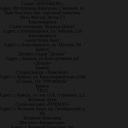
Салон «ПРЕМЬЕРА»
Адрес: Республика Киргизия, г. Бишкек, ул.
Льва Толстого 36к, торговый комплекс
Мега Мастер, бутик Г3
Благовещенск
Салон интерьера "Буржуа-Декор"
Адрес: г. Благовещенск, ул. Зейская, 134
Благовещенск
салон Home Story
Адрес: г. Благовещенск, ул. Мухина, 94
Брянск
Дизайн-студия "Детали"
Адрес: г.Брянск, ул Войстроченко д.6
«Детали»
Брянск
Студия декора «Хамелеон»
Адрес: г. Брянск, ул. Красноармейская д.93б
(2 этаж), ТЦ "ПРОФИЛЬ"
Брянск
ТК32
Адрес: г. Брянск, ул. им. О.Н. Строкина, д.2.
Великие Луки
Салон-магазин «FORMAT»
Адрес: г. Великие Луки, пр. Октябрьский д.
60
Великий Новгород
Магазин «Квадратура»
Адрес: г. Великий Новгород, пр.