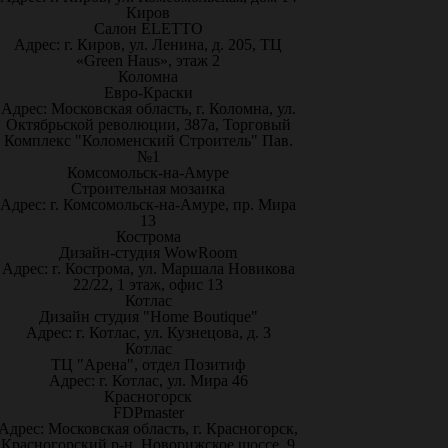
Киров
Салон ELETTO
Адрес: г. Киров, ул. Ленина, д. 205, ТЦ
«Green Haus», этаж 2
Коломна
Евро-Краски
Адрес: Московская область, г. Коломна, ул.
Октябрьской революции, 387а, Торговый
Комплекс "Коломенский Строитель" Пав.
№1
Комсомольск-на-Амуре
Строительная мозаика
Адрес: г. Комсомольск-на-Амуре, пр. Мира
13
Кострома
Дизайн-студия WowRoom
Адрес: г. Кострома, ул. Маршала Новикова
22/22, 1 этаж, офис 13
Котлас
Дизайн студия "Home Boutique"
Адрес: г. Котлас, ул. Кузнецова, д. 3
Котлас
ТЦ "Арена", отдел Позитиф
Адрес: г. Котлас, ул. Мира 46
Красногорск
FDPmaster
Адрес: Московская область, г. Красногорск,
Красногорский р-н, Новорижское шоссе, 9