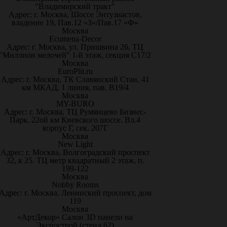
"Владимирский тракт"
Адрес: г. Москва, Шоссе Энтузиастов,
владение 19, Пав.12 «З»/Пав.17 «Ф»
Москва
Ecumena-Decor
Адрес: г. Москва, ул. Пришвина 26, ТЦ
"Миллион мелочей" 1-й этаж, секция С17/2
Москва
EuroPlit.ru
Адрес: г. Москва, ТК Славянский Стан, 41
км МКАД, 1 линия, пав. В19/4
Москва
MY-BURO
Адрес: г. Москва, ТЦ Румянцево Бизнес-
Парк. 22ой км Киевского шоссе. Вл.4
корпус Г, сек. 207Г
Москва
New Light
Адрес: г. Москва, Волгоградский проспект
32, к 25. ТЦ метр квадратный 2 этаж, п.
199-122
Москва
Nobby Rooms
Адрес: г. Москва, Ленинский проспект, дом
119
Москва
«АртДекор» Салон 3D панели на
Экспострой (стенд 62)