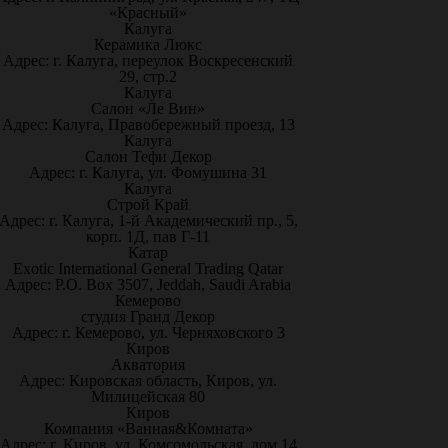
«Красный»
Калуга
Керамика Люкс
Адрес: г. Калуга, переулок Воскресенский
29, стр.2
Калуга
Салон «Ле Вин»
Адрес: Калуга, Правобережный проезд, 13
Калуга
Салон Тефи Декор
Адрес: г. Калуга, ул. Фомушина 31
Калуга
Строй Край
Адрес: г. Калуга, 1-й Академический пр., 5,
корп. 1Д, пав Г-11
Катар
Exotic International General Trading Qatar
Адрес: P.O. Box 3507, Jeddah, Saudi Arabia
Кемерово
студия Гранд Декор
Адрес: г. Кемерово, ул. Черняховского 3
Киров
Акватория
Адрес: Кировская область, Киров, ул.
Милицейская 80
Киров
Компания «Ванная&Комната»
Адрес: г. Киров, ул. Комсомольская, дом 14