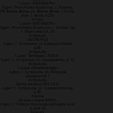
Салон «ПРЕМЬЕРА»
Адрес: Республика Казахстан, г. Алматы,
ТК Жибек Жолы, ул. Жибек Жолы, 135/10а,
этаж 1, бутик А23а
Астана
Салон «ПРЕМЬЕРА»
Адрес: Республика Казахстан, г. Астана, пр-
т. Мангилик Ел, 24
Астрахань
ОБОИГРАД
Адрес: г. Астрахань, ул.Адмиралтейская
д.46
Астрахань
Салон "Великая СТЕНА"
Адрес: г. Астрахань, ул. Ахшарумова, д. 52
Астрахань
Студия «Brend&design»
Адрес: г. Астрахань, ул. Площадь
декабристов 7
Астрахань
Центр дизайна DECOLE
Адрес: г. Астрахань, ул. Адмиралтейская
д.30
Ачинск
Дизайн-студия ИРМА
Адрес: г. Ачинск, Красноярский край, м-он
4, дом 14
Барнаул