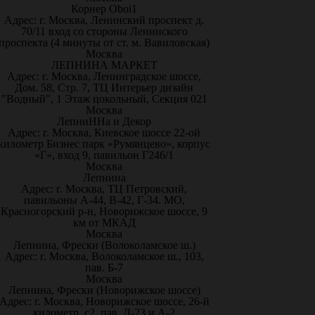
Корнер Oboi1
Адрес: г. Москва, Ленинский проспект д.
70/11 вход со стороны Ленинского
проспекта (4 минуты от ст. м. Вавиловская)
Москва
ЛЕПНИНА МАРКЕТ
Адрес: г. Москва, Ленинградское шоссе,
Дом. 58, Стр. 7, ТЦ Интерьер дизайн
"Водный", 1 Этаж цокольный, Секция 021
Москва
ЛепниННа и Декор
Адрес: г. Москва, Киевское шоссе 22-ой
километр Бизнес парк «Румянцево», корпус
«Г», вход 9, павильон Г246/1
Москва
Лепнина
Адрес: г. Москва, ТЦ Петровский,
павильоны А-44, В-42, Г-34. МО,
Красногорский р-н, Новорижское шоссе, 9
км от МКАД
Москва
Лепнина, Фрески (Волоколамское ш.)
Адрес: г. Москва, Волоколамское ш., 103,
пав. Б-7
Москва
Лепнина, Фрески (Новорижское шоссе)
Адрес: г. Москва, Новорижское шоссе, 26-й
километр, с2, пав. Д-23 и А-2