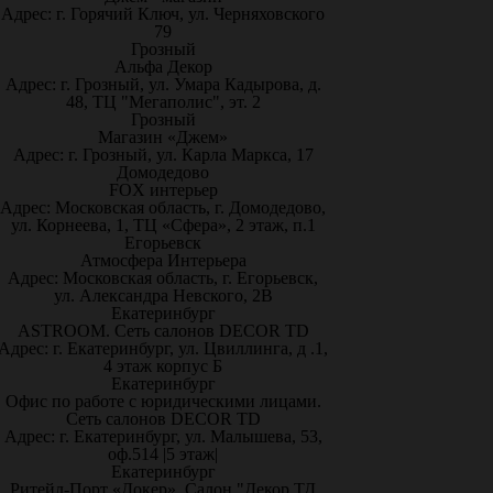
Адрес: г. Горячий Ключ, ул. Черняховского
79
Грозный
Альфа Декор
Адрес: г. Грозный, ул. Умара Кадырова, д.
48, ТЦ "Мегаполис", эт. 2
Грозный
Магазин «Джем»
Адрес: г. Грозный, ул. Карла Маркса, 17
Домодедово
FOX интерьер
Адрес: Московская область, г. Домодедово,
ул. Корнеева, 1, ТЦ «Сфера», 2 этаж, п.1
Егорьевск
Атмосфера Интерьера
Адрес: Московская область, г. Егорьевск,
ул. Александра Невского, 2В
Екатеринбург
ASTROOM. Сеть салонов DECOR TD
Адрес: г. Екатеринбург, ул. Цвиллинга, д .1,
4 этаж корпус Б
Екатеринбург
Офис по работе с юридическими лицами.
Сеть салонов DECOR TD
Адрес: г. Екатеринбург, ул. Малышева, 53,
оф.514 |5 этаж|
Екатеринбург
Ритейл-Порт «Докер», Салон "Декор ТД