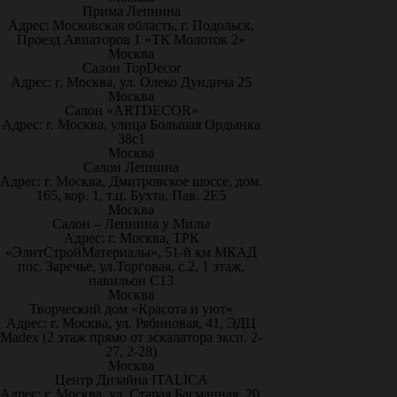
Прима Лепнина
Адрес: Московская область, г. Подольск,
Проезд Авиаторов 1 «ТК Молоток 2»
Москва
Салон TopDecor
Адрес: г. Москва, ул. Олеко Дундича 25
Москва
Салон «ARTDECOR»
Адрес: г. Москва, улица Большая Ордынка
38с1
Москва
Салон Лепнина
Адрес: г. Москва, Дмитровское шоссе, дом.
165, кор. 1, т.ц. Бухта, Пав. 2Е5
Москва
Салон – Лепнина у Милы
Адрес: г. Москва, ТРК
«ЭлитСтройМатериалы», 51-й км МКАД
пос. Заречье, ул.Торговая, с.2, 1 этаж,
павильон С13
Москва
Творческий дом «Красота и уют»
Адрес: г. Москва, ул. Рябиновая, 41, ЭДЦ
Madex (2 этаж прямо от эскалатора эксп. 2-
27, 2-28)
Москва
Центр Дизайна ITALICA
Адрес: г. Москва, ул. Старая Басманная, 20,