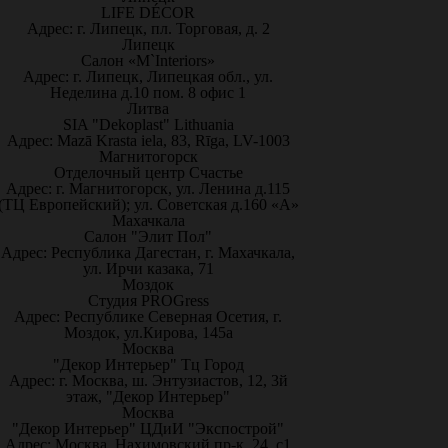
LIFE DÉCOR
Адрес: г. Липецк, пл. Торговая, д. 2
Липецк
Салон «M`Interiors»
Адрес: г. Липецк, Липецкая обл., ул.
Неделина д.10 пом. 8 офис 1
Литва
SIA "Dekoplast" Lithuania
Адрес: Mazā Krasta iela, 83, Rīga, LV-1003
Магнитогорск
Отделочный центр Счастье
Адрес: г. Магнитогорск, ул. Ленина д.115
(ТЦ Европейский); ул. Советская д.160 «А»
Махачкала
Салон "Элит Пол"
Адрес: Республика Дагестан, г. Махачкала,
ул. Ирчи казака, 71
Моздок
Студия PROGress
Адрес: Республике Северная Осетия, г.
Моздок, ул.Кирова, 145а
Москва
"Декор Интерьер" Тц Город
Адрес: г. Москва, ш. Энтузиастов, 12, 3й
этаж, "Декор Интерьер"
Москва
"Декор Интерьер" ЦДиИ "Экспострой"
Адрес: Москва, Нахимовский пр-к, 24, с1