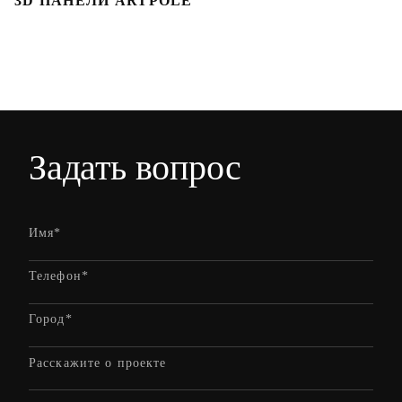
3D ПАНЕЛИ ARTPOLE
Л
Задать вопрос