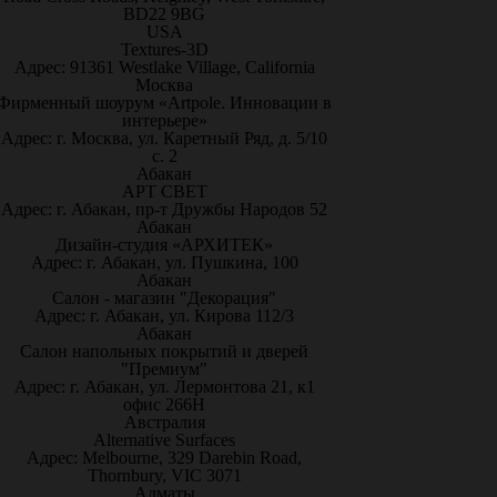
BD22 9BG
USA
Textures-3D
Адрес: 91361 Westlake Village, California
Москва
Фирменный шоурум «Artpole. Инновации в
интерьере»
Адрес: г. Москва, ул. Каретный Ряд, д. 5/10
с. 2
Абакан
АРТ СВЕТ
Адрес: г. Абакан, пр-т Дружбы Народов 52
Абакан
Дизайн-студия «АРХИТЕК»
Адрес: г. Абакан, ул. Пушкина, 100
Абакан
Салон - магазин "Декорация"
Адрес: г. Абакан, ул. Кирова 112/3
Абакан
Салон напольных покрытий и дверей
"Премиум"
Адрес: г. Абакан, ул. Лермонтова 21, к1
офис 266Н
Австралия
Alternative Surfaces
Адрес: Melbourne, 329 Darebin Road,
Thornbury, VIC 3071
Алматы