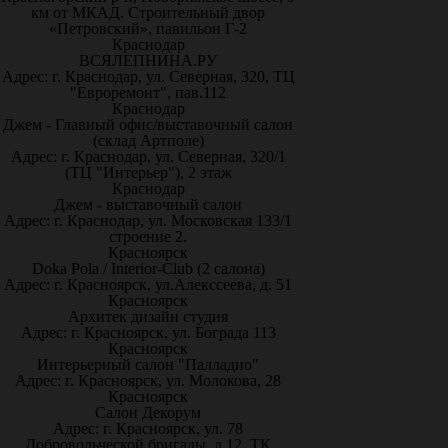
км от МКАД. Строительный двор
«Петровский», павильон Г-2
Краснодар
ВСЯЛЕПНИНА.РУ
Адрес: г. Краснодар, ул. Северная, 320, ТЦ
"Евроремонт", пав.112
Краснодар
Джем - Главный офис/выставочный салон
(склад Артполе)
Адрес: г. Краснодар, ул. Северная, 320/1
(ТЦ "Интерьер"), 2 этаж
Краснодар
Джем - выставочный салон
Адрес: г. Краснодар, ул. Московская 133/1
строение 2.
Красноярск
Doka Pola / Interior-Club (2 салона)
Адрес: г. Красноярск, ул.Алекссеева, д. 51
Красноярск
Архитек дизайн студия
Адрес: г. Красноярск, ул. Бограда 113
Красноярск
Интерьерный салон "Палладио"
Адрес: г. Красноярск, ул. Молокова, 28
Красноярск
Салон Декорум
Адрес: г. Красноярск, ул. 78
Добровольческой бригады, д.12, ТК