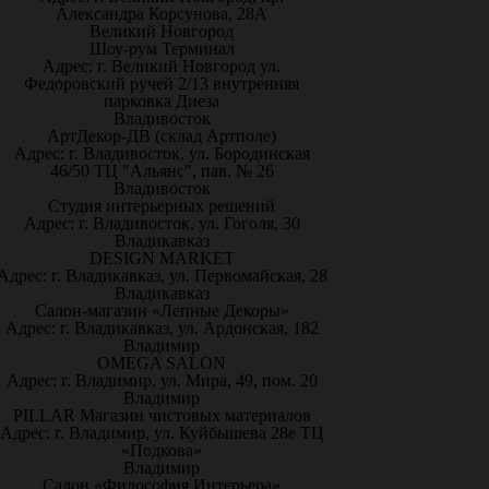
Александра Корсунова, 28А
Великий Новгород
Шоу-рум Терминал
Адрес: г. Великий Новгород ул.
Федоровский ручей 2/13 внутренняя
парковка Диеза
Владивосток
АртДекор-ДВ (склад Артполе)
Адрес: г. Владивосток, ул. Бородинская
46/50 ТЦ "Альянс", пав. № 26
Владивосток
Студия интерьерных решений
Адрес: г. Владивосток, ул. Гоголя, 30
Владикавказ
DESIGN MARKET
Адрес: г. Владикавказ, ул. Первомайская, 28
Владикавказ
Салон-магазин «Лепные Декоры»
Адрес: г. Владикавказ, ул. Ардонская, 182
Владимир
OMEGA SALON
Адрес: г. Владимир, ул. Мира, 49, пом. 20
Владимир
PILLAR Магазин чистовых материалов
Адрес: г. Владимир, ул. Куйбышева 28е ТЦ
«Подкова»
Владимир
Салон «Философия Интерьера»