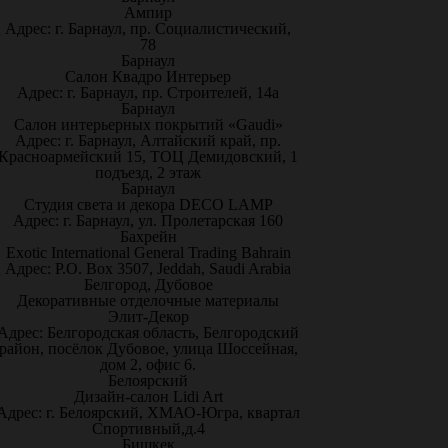
Ампир
Адрес: г. Барнаул, пр. Социалистический,
78
Барнаул
Салон Квадро Интерьер
Адрес: г. Барнаул, пр. Строителей, 14а
Барнаул
Салон интерьерных покрытий «Gaudi»
Адрес: г. Барнаул, Алтайский край, пр.
Красноармейский 15, ТОЦ Демидовский, 1
подъезд, 2 этаж
Барнаул
Студия света и декора DECO LAMP
Адрес: г. Барнаул, ул. Пролетарская 160
Бахрейн
Exotic International General Trading Bahrain
Адрес: P.O. Box 3507, Jeddah, Saudi Arabia
Белгород, Дубовое
Декоративные отделочные материалы
Элит-Декор
Адрес: Белгородская область, Белгородский
район, посёлок Дубовое, улица Шоссейная,
дом 2, офис 6.
Белоярский
Дизайн-салон Lidi Art
Адрес: г. Белоярский, ХМАО-Югра, квартал
Спортивный,д.4
Бишкек