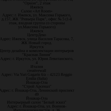
"Орион", 2 этаж
Ижевск
Салон «Art Room»
Адрес: г. Ижевск, ул. Максима Горького,
д.157, ЖК "Ривьера Парк", офис № 5 (1-й
этаж, входная группа со стороны
ул.Максима Горького)
Ижевск
ЦентрДеко
Адрес: Ижевск, улица Василия Тарасова, 7,
ЖК Новый город.
Иркутск
Центр дизайна и комплектации интерьеров
"Красная Линия"
Адрес: г. Иркутск, ул. Юрия Левитанского,
4
Италия
creativewall
Адрес: Via Yuri Gagarin 6/a – 42123 Reggio
Emilia (Italia)
Йошкар-Ола
"Строй Арсенал"
Адрес: г. Йошкар-Ола, Ленинский проспект
49
Йошкар-Ола
Интерьерный салон "Белый эскиз"
Адрес: г. Йошкар-Ола, ул. Воинов-
Интернационалистов, д. 36