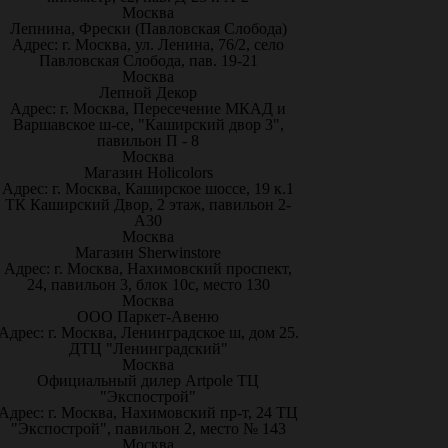
Москва
Лепнина, Фрески (Павловская Слобода)
Адрес: г. Москва, ул. Ленина, 76/2, село
Павловская Слобода, пав. 19-21
Москва
Лепной Декор
Адрес: г. Москва, Пересечение МКАД и
Варшавское ш-се, "Каширский двор 3",
павильон П - 8
Москва
Магазин Holicolors
Адрес: г. Москва, Каширское шоссе, 19 к.1
ТК Каширский Двор, 2 этаж, павильон 2-
А30
Москва
Магазин Sherwinstore
Адрес: г. Москва, Нахимовский проспект,
24, павильон 3, блок 10с, место 130
Москва
ООО Паркет-Авeню
Адрес: г. Москва, Ленинградское ш, дом 25.
ДТЦ "Ленинградский"
Москва
Официальный дилер Artpole ТЦ
"Экспострой"
Адрес: г. Москва, Нахимовский пр-т, 24 ТЦ
"Экспострой", павильон 2, место № 143
Москва