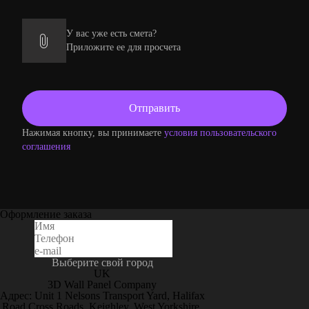
У вас уже есть смета?
Приложите ее для просчета
Нажимая кнопку, вы принимаете
условия пользовательского
соглашения
Оформление заказа
Выберите свой город
UK
3D Wall Panel Company
Адрес: Unit 1 Nelsons Transport Yard, Halifax
Road Cross Roads, Keighley, West Yorkshire,