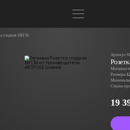
ка гладкая SRT36
Артикул:
S
Розетк
Материал:
Размеры:
1
Минимальн
Страна-пр
19 3