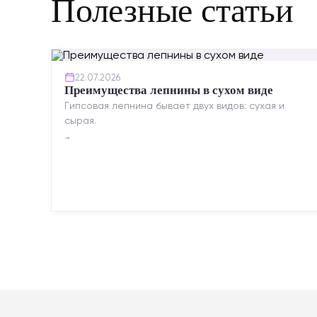
Полезные статьи
22.07.2026
Преимущества лепнины в сухом виде
Гипсовая лепнина бывает двух видов: сухая и
сырая.
Сухая — это готовые изделия современного
производства: точная геометрия, стабильное
качество, упрощенный...