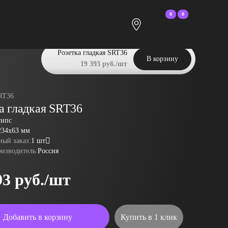
0
0
Розетка гладкая SRT36
В корзину
19 393 руб./шт
RT36
а гладкая SRT36
гипс
234x63 мм
ый заказ:
1 шт
оизводитель:
Россия
93 руб./шт
Добавить в корзину
Купить в 1 клик