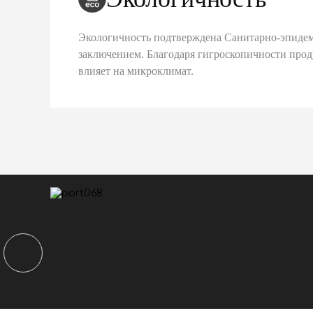
Экологичность подтверждена Санитарно-эпиде
заключением. Благодаря гигроскопичности про
влияет на микроклимат.