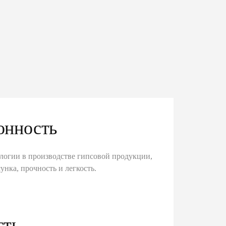
онность
логии в производстве гипсовой продукции,
унка, прочность и легкость.
сть