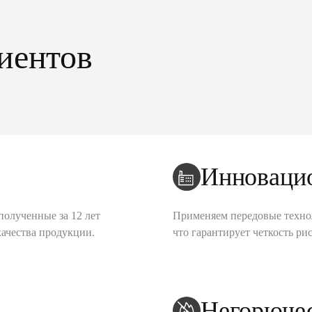
иентов
Инноваци
полученные за 12 лет
Применяем передовые техно
качества продукции.
что гарантирует четкость рис
Негорюче