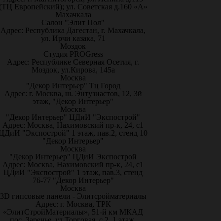
(ТЦ Европейский); ул. Советская д.160 «А»
Махачкала
Салон "Элит Пол"
Адрес: Республика Дагестан, г. Махачкала,
ул. Ирчи казака, 71
Моздок
Студия PROGress
Адрес: Республике Северная Осетия, г.
Моздок, ул.Кирова, 145а
Москва
"Декор Интерьер" Тц Город
Адрес: г. Москва, ш. Энтузиастов, 12, 3й
этаж, "Декор Интерьер"
Москва
"Декор Интерьер" ЦДиИ "Экспострой"
Адрес: Москва, Нахимовский пр-к, 24, с1
ЦДиИ "Экспострой" 1 этаж, пав.2, стенд 10
"Декор Интерьер"
Москва
"Декор Интерьер" ЦДиИ Экспострой
Адрес: Москва, Нахимовский пр-к, 24, с1
ЦДиИ "Экспострой" 1 этаж, пав.3, стенд
76-77 "Декор Интерьер"
Москва
3D гипсовые панели - Элитсройматериалы
Адрес: г. Москва, ТРК
«ЭлитСтройМатериалы», 51-й км МКАД
пос. Заречье, ул.Торговая, с.2, 1 этаж,