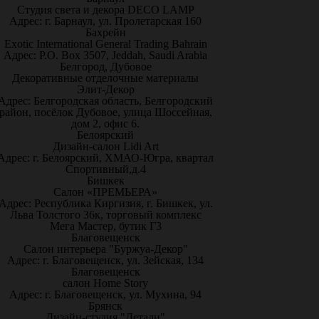
Студия света и декора DECO LAMP
Адрес: г. Барнаул, ул. Пролетарская 160
Бахрейн
Exotic International General Trading Bahrain
Адрес: P.O. Box 3507, Jeddah, Saudi Arabia
Белгород, Дубовое
Декоративные отделочные материалы
Элит-Декор
Адрес: Белгородская область, Белгородский
район, посёлок Дубовое, улица Шоссейная,
дом 2, офис 6.
Белоярский
Дизайн-салон Lidi Art
Адрес: г. Белоярский, ХМАО-Югра, квартал
Спортивный,д.4
Бишкек
Салон «ПРЕМЬЕРА»
Адрес: Республика Киргизия, г. Бишкек, ул.
Льва Толстого 36к, торговый комплекс
Мега Мастер, бутик Г3
Благовещенск
Салон интерьера "Буржуа-Декор"
Адрес: г. Благовещенск, ул. Зейская, 134
Благовещенск
салон Home Story
Адрес: г. Благовещенск, ул. Мухина, 94
Брянск
Дизайн-студия "Детали"