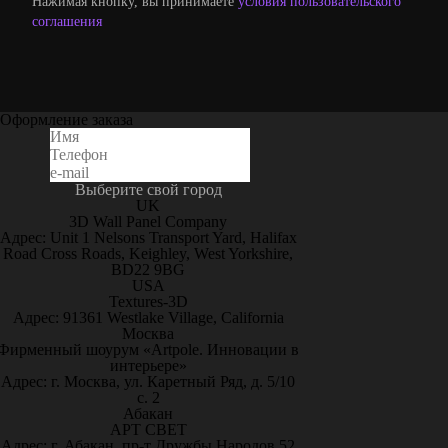
Нажимая кнопку, вы принимаете
условия пользовательского
соглашения
Оформление заказа
Выберите свой город
UK
3D Wall Panel Company
Адрес: Unit 1 Nelsons Transport Yard, Halifax
Road Cross Roads, Keighley, West Yorkshire,
BD22 9BG
USA
Textures-3D
Адрес: 91361 Westlake Village, California
Москва
Фирменный шоурум «Artpole. Инновации в
интерьере»
Адрес: г. Москва, ул. Каретный Ряд, д. 5/10
с. 2
Абакан
АРТ СВЕТ
Адрес: г. Абакан, пр-т Дружбы Народов 52