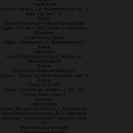
Строй Край
Адрес: г. Калуга, 1-й Академический пр., 5,
корп. 1Д, пав Г-11
Катар
Exotic International General Trading Qatar
Адрес: P.O. Box 3507, Jeddah, Saudi Arabia
Кемерово
студия Гранд Декор
Адрес: г. Кемерово, ул. Черняховского 3
Киров
Акватория
Адрес: Кировская область, Киров, ул.
Милицейская 80
Киров
Компания «Ванная&Комната»
Адрес: г. Киров, ул. Комсомольская, дом 14
Киров
Салон ELETTO
Адрес: г. Киров, ул. Ленина, д. 205, ТЦ
«Green Haus», этаж 2
Коломна
Евро-Краски
Адрес: Московская область, г. Коломна, ул.
Октябрьской революции, 387а, Торговый
Комплекс "Коломенский Строитель" Пав.
№1
Комсомольск-на-Амуре
Строительная мозаика