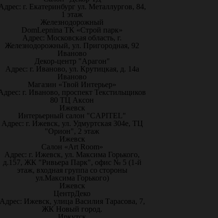
Адрес: г. Екатеринбург ул. Металлургов, 84,
1 этаж
Железнодорожный
DomLepnina ТК «Строй парк»
Адрес: Московская область, г.
Железнодорожный, ул. Пригородная, 92
Иваново
Декор-центр "Арагон"
Адрес: г. Иваново, ул. Крутицкая, д. 14а
Иваново
Магазин «Твой Интерьер»
Адрес: г. Иваново, проспект Текстильщиков
80 ТЦ Аксон
Ижевск
Интерьерный салон "CAPITEL"
Адрес: г. Ижевск, ул. Удмуртская 304е, ТЦ
"Орион", 2 этаж
Ижевск
Салон «Art Room»
Адрес: г. Ижевск, ул. Максима Горького,
д.157, ЖК "Ривьера Парк", офис № 5 (1-й
этаж, входная группа со стороны
ул.Максима Горького)
Ижевск
ЦентрДеко
Адрес: Ижевск, улица Василия Тарасова, 7,
ЖК Новый город.
Иркутск