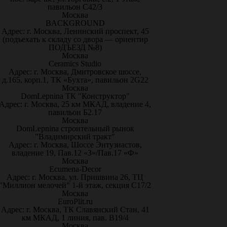
павильон С42/3
Москва
BACKGROUND
Адрес: г. Москва, Ленинский проспект, 45
(подъехать к складу со двора — ориентир
ПОДЪЕЗД №8)
Москва
Ceramics Studio
Адрес: г. Москва, Дмитровское шоссе,
д.165, корп.1, ТК «Бухта», павильон 2G22
Москва
DomLepnina ТК "Конструктор"
Адрес: г. Москва, 25 км МКАД, владение 4,
павильон Б2.17
Москва
DomLepnina строительный рынок
"Владимирский тракт"
Адрес: г. Москва, Шоссе Энтузиастов,
владение 19, Пав.12 «З»/Пав.17 «Ф»
Москва
Ecumena-Decor
Адрес: г. Москва, ул. Пришвина 26, ТЦ
"Миллион мелочей" 1-й этаж, секция С17/2
Москва
EuroPlit.ru
Адрес: г. Москва, ТК Славянский Стан, 41
км МКАД, 1 линия, пав. В19/4
Москва