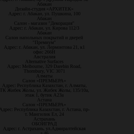
Абакан
Дизайн-студия «АРХИТЕК»
Адрес: г. Абакан, ул. Пушкина, 100
Абакан
Салон - магазин "Декорация"
Адрес: г. Абакан, ул. Кирова 112/3
Абакан
Салон напольных покрытий и дверей
"Премиум"
Адрес: г. Абакан, ул. Лермонтова 21, к1
офис 266Н
Австралия
Alternative Surfaces
Адрес: Melbourne, 329 Darebin Road,
Thornbury, VIC 3071
Алматы
Салон «ПРЕМЬЕРА»
Адрес: Республика Казахстан, г. Алматы,
ТК Жибек Жолы, ул. Жибек Жолы, 135/10а,
этаж 1, бутик А23а
Астана
Салон «ПРЕМЬЕРА»
Адрес: Республика Казахстан, г. Астана, пр-
т. Мангилик Ел, 24
Астрахань
ОБОИГРАД
Адрес: г. Астрахань, ул.Адмиралтейская
д.46