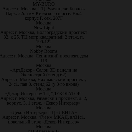
MY-BURO
Адрес: г. Москва, ТЦ Румянцево Бизнес-
Парк. 22ой км Киевского шоссе. Вл.4
корпус Г, сек. 207Г
Москва
New Light
Адрес: г. Москва, Волгоградский проспект
32, к 25. ТЦ метр квадратный 2 этаж, п.
199-122
Москва
Nobby Rooms
Адрес: г. Москва, Ленинский проспект, дом
119
Москва
«АртДекор» Салон 3D панели на
Экспострой (стенд 62)
Адрес: г. Москва, Нахимовский проспект,
24с1, пав.3, стенд 62 (у 3-го входа)
Москва
«Декор Интерьер» ТЦ "ДЕКОРАТОР"
Адрес: г. Москва, Рязанский проспект, д. 2,
корпус. 3, 1 этаж, «Декор Интерьер»
Москва
«Декор Интерьер» ТЦ «ЛЕНТА»
Адрес: г. Москва, 47й км МКАД, вл31с1,
цокольный этаж «Декор Интерьер»
Москва
ИП Абаева А.В.