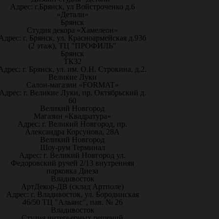
Адрес: г.Брянск, ул Войстроченко д.6
«Детали»
Брянск
Студия декора «Хамелеон»
Адрес: г. Брянск, ул. Красноармейская д.93б
(2 этаж), ТЦ "ПРОФИЛЬ"
Брянск
ТК32
Адрес: г. Брянск, ул. им. О.Н. Строкина, д.2.
Великие Луки
Салон-магазин «FORMAT»
Адрес: г. Великие Луки, пр. Октябрьский д.
60
Великий Новгород
Магазин «Квадратура»
Адрес: г. Великий Новгород, пр.
Александра Корсунова, 28А
Великий Новгород
Шоу-рум Терминал
Адрес: г. Великий Новгород ул.
Федоровский ручей 2/13 внутренняя
парковка Диеза
Владивосток
АртДекор-ДВ (склад Артполе)
Адрес: г. Владивосток, ул. Бородинская
46/50 ТЦ "Альянс", пав. № 26
Владивосток
Студия интерьерных решений