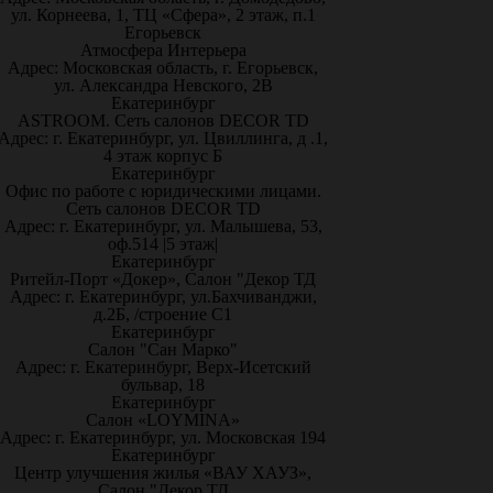
ул. Корнеева, 1, ТЦ «Сфера», 2 этаж, п.1
Егорьевск
Атмосфера Интерьера
Адрес: Московская область, г. Егорьевск,
ул. Александра Невского, 2В
Екатеринбург
ASTROOM. Сеть салонов DECOR TD
Адрес: г. Екатеринбург, ул. Цвиллинга, д .1,
4 этаж корпус Б
Екатеринбург
Офис по работе с юридическими лицами.
Сеть салонов DECOR TD
Адрес: г. Екатеринбург, ул. Малышева, 53,
оф.514 |5 этаж|
Екатеринбург
Ритейл-Порт «Докер», Салон "Декор ТД
Адрес: г. Екатеринбург, ул.Бахчиванджи,
д.2Б, /строение С1
Екатеринбург
Салон "Сан Марко"
Адрес: г. Екатеринбург, Верх-Исетский
бульвар, 18
Екатеринбург
Салон «LOYMINA»
Адрес: г. Екатеринбург, ул. Московская 194
Екатеринбург
Центр улучшения жилья «ВАУ ХАУЗ»,
Салон "Декор ТД