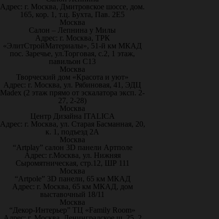
Адрес: г. Москва, Дмитровское шоссе, дом.
165, кор. 1, т.ц. Бухта, Пав. 2Е5
Москва
Салон – Лепнина у Милы
Адрес: г. Москва, ТРК
«ЭлитСтройМатериалы», 51-й км МКАД
пос. Заречье, ул.Торговая, с.2, 1 этаж,
павильон С13
Москва
Творческий дом «Красота и уют»
Адрес: г. Москва, ул. Рябиновая, 41, ЭДЦ
Madex (2 этаж прямо от эскалатора эксп. 2-
27, 2-28)
Москва
Центр Дизайна ITALICA
Адрес: г. Москва, ул. Старая Басманная, 20,
к. 1, подъезд 2А
Москва
“Artplay” салон 3D панели Артполе
Адрес: г.Москва, ул. Нижняя
Сыромятническая, стр.12, ШР 111
Москва
“Artpole” 3D панели, 65 км МКАД
Адрес: г. Москва, 65 км МКАД, дом
выставочный 18/11
Москва
“Декор-Интерьер” ТЦ «Family Room»
Адрес: г. Москва, Ленинградское ш. 25, 2