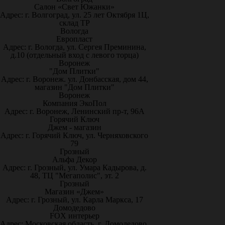
Салон «Свет Южанки»
Адрес: г. Волгоград, ул. 25 лет Октября 1Ц,
склад ТР
Вологда
Европласт
Адрес: г. Вологда, ул. Сергея Преминина,
д.10 (отдельный вход с левого торца)
Воронеж
"Дом Плитки"
Адрес: г. Воронеж. ул. Донбасская, дом 44,
магазин "Дом Плитки"
Воронеж
Компания ЭкоПол
Адрес: г. Воронеж, Ленинский пр-т, 96А
Горячий Ключ
Джем - магазин
Адрес: г. Горячий Ключ, ул. Черняховского
79
Грозный
Альфа Декор
Адрес: г. Грозный, ул. Умара Кадырова, д.
48, ТЦ "Мегаполис", эт. 2
Грозный
Магазин «Джем»
Адрес: г. Грозный, ул. Карла Маркса, 17
Домодедово
FOX интерьер
Адрес: Московская область, г. Домодедово,