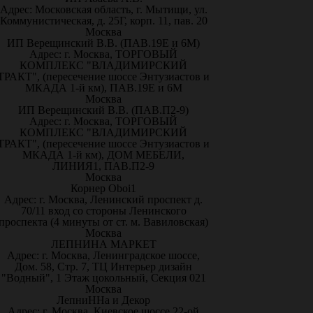
Адрес: Московская область, г. Мытищи, ул.
Коммунистическая, д. 25Г, корп. 11, пав. 20
Москва
ИП Верещинский В.В. (ПАВ.19Е и 6М)
Адрес: г. Москва, ТОРГОВЫЙ
КОМПЛЕКС "ВЛАДИМИРСКИЙ
ТРАКТ", (пересечение шоссе Энтузиастов и
МКАДА 1-й км), ПАВ.19Е и 6М
Москва
ИП Верещинский В.В. (ПАВ.П2-9)
Адрес: г. Москва, ТОРГОВЫЙ
КОМПЛЕКС "ВЛАДИМИРСКИЙ
ТРАКТ", (пересечение шоссе Энтузиастов и
МКАДА 1-й км), ДОМ МЕБЕЛИ,
ЛИНИЯ1, ПАВ.П2-9
Москва
Корнер Oboi1
Адрес: г. Москва, Ленинский проспект д.
70/11 вход со стороны Ленинского
проспекта (4 минуты от ст. м. Вавиловская)
Москва
ЛЕПНИНА МАРКЕТ
Адрес: г. Москва, Ленинградское шоссе,
Дом. 58, Стр. 7, ТЦ Интерьер дизайн
"Водный", 1 Этаж цокольный, Секция 021
Москва
ЛепниННа и Декор
Адрес: г. Москва, Киевское шоссе 22-ой