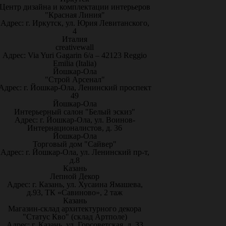
Центр дизайна и комплектации интерьеров
"Красная Линия"
Адрес: г. Иркутск, ул. Юрия Левитанского,
4
Италия
creativewall
Адрес: Via Yuri Gagarin 6/a – 42123 Reggio
Emilia (Italia)
Йошкар-Ола
"Строй Арсенал"
Адрес: г. Йошкар-Ола, Ленинский проспект
49
Йошкар-Ола
Интерьерный салон "Белый эскиз"
Адрес: г. Йошкар-Ола, ул. Воинов-
Интернационалистов, д. 36
Йошкар-Ола
Торговый дом "Сайвер"
Адрес: г. Йошкар-Ола, ул. Ленинский пр-т,
д.8
Казань
Лепной Декор
Адрес: г. Казань, ул. Хусаина Ямашева,
д.93, ТК «Савиново», 2 таж
Казань
Магазин-склад архитектурного декора
"Статус Кво" (склад Артполе)
Адрес: г. Казань, ул. Горсоветская, д. 33