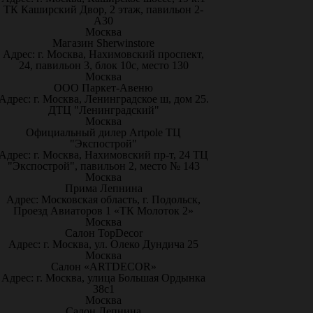
ТК Каширский Двор, 2 этаж, павильон 2-
А30
Москва
Магазин Sherwinstore
Адрес: г. Москва, Нахимовский проспект,
24, павильон 3, блок 10с, место 130
Москва
ООО Паркет-Авeню
Адрес: г. Москва, Ленинградское ш, дом 25.
ДТЦ "Ленинградский"
Москва
Официальный дилер Artpole ТЦ
"Экспострой"
Адрес: г. Москва, Нахимовский пр-т, 24 ТЦ
"Экспострой", павильон 2, место № 143
Москва
Прима Лепнина
Адрес: Московская область, г. Подольск,
Проезд Авиаторов 1 «ТК Молоток 2»
Москва
Салон TopDecor
Адрес: г. Москва, ул. Олеко Дундича 25
Москва
Салон «ARTDECOR»
Адрес: г. Москва, улица Большая Ордынка
38с1
Москва
Салон Лепнина