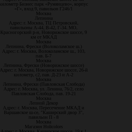
километр Бизнес парк «Румянцево», корпус
«Г», вход 9, павильон Г246/1
Москва
Лепнина
Адрес: г. Москва, ТЦ Петровский,
павильоны А-44, В-42, Г-34. МО,
Красногорский р-н, Новорижское шоссе, 9
км от МКАД
Москва
Лепнина, Фрески (Волоколамское ш.)
Адрес: г. Москва, Волоколамское ш., 103,
пав. Б-7
Москва
Лепнина, Фрески (Новорижское шоссе)
Адрес: г. Москва, Новорижское шоссе, 26-й
километр, с2, пав. Д-23 и А-2
Москва
Лепнина, Фрески (Павловская Слобода)
Адрес: г. Москва, ул. Ленина, 76/2, село
Павловская Слобода, пав. 19-21
Москва
Лепной Декор
Адрес: г. Москва, Пересечение МКАД и
Варшавское ш-се, "Каширский двор 3",
павильон П - 8
Москва
Магазин Holicolors
Адрес: г. Москва, Каширское шоссе, 19 к.1