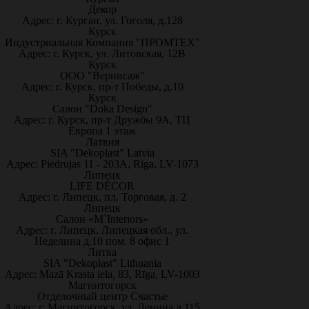
Декор
Адрес: г. Курган, ул. Гоголя, д.128
Курск
Индустриальная Компания "ПРОМТЕХ"
Адрес: г. Курск, ул. Литовская, 12В
Курск
ООО "Вернисаж"
Адрес: г. Курск, пр-т Победы, д.10
Курск
Салон "Doka Design"
Адрес: г. Курск, пр-т Дружбы 9А, ТЦ
Европа 1 этаж
Латвия
SIA "Dekoplast" Latvia
Адрес: Piedrujas 11 - 203A, Riga, LV-1073
Липецк
LIFE DÉCOR
Адрес: г. Липецк, пл. Торговая, д. 2
Липецк
Салон «M`Interiors»
Адрес: г. Липецк, Липецкая обл., ул.
Неделина д.10 пом. 8 офис 1
Литва
SIA "Dekoplast" Lithuania
Адрес: Mazā Krasta iela, 83, Rīga, LV-1003
Магнитогорск
Отделочный центр Счастье
Адрес: г. Магнитогорск, ул. Ленина д.115