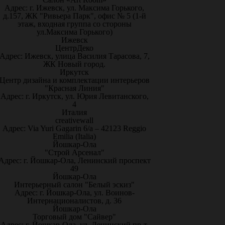
Адрес: г. Ижевск, ул. Максима Горького,
д.157, ЖК "Ривьера Парк", офис № 5 (1-й
этаж, входная группа со стороны
ул.Максима Горького)
Ижевск
ЦентрДеко
Адрес: Ижевск, улица Василия Тарасова, 7,
ЖК Новый город.
Иркутск
Центр дизайна и комплектации интерьеров
"Красная Линия"
Адрес: г. Иркутск, ул. Юрия Левитанского,
4
Италия
creativewall
Адрес: Via Yuri Gagarin 6/a – 42123 Reggio
Emilia (Italia)
Йошкар-Ола
"Строй Арсенал"
Адрес: г. Йошкар-Ола, Ленинский проспект
49
Йошкар-Ола
Интерьерный салон "Белый эскиз"
Адрес: г. Йошкар-Ола, ул. Воинов-
Интернационалистов, д. 36
Йошкар-Ола
Торговый дом "Сайвер"
Адрес: г. Йошкар-Ола, ул. Ленинский пр-т,