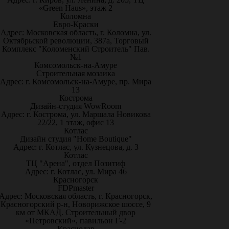
«Green Haus», этаж 2
Коломна
Евро-Краски
Адрес: Московская область, г. Коломна, ул.
Октябрьской революции, 387а, Торговый
Комплекс "Коломенский Строитель" Пав.
№1
Комсомольск-на-Амуре
Строительная мозаика
Адрес: г. Комсомольск-на-Амуре, пр. Мира
13
Кострома
Дизайн-студия WowRoom
Адрес: г. Кострома, ул. Маршала Новикова
22/22, 1 этаж, офис 13
Котлас
Дизайн студия "Home Boutique"
Адрес: г. Котлас, ул. Кузнецова, д. 3
Котлас
ТЦ "Арена", отдел Позитиф
Адрес: г. Котлас, ул. Мира 46
Красногорск
FDPmaster
Адрес: Московская область, г. Красногорск,
Красногорский р-н, Новорижское шоссе, 9
км от МКАД. Строительный двор
«Петровский», павильон Г-2
Краснодар