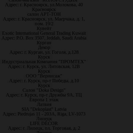
Адрес: г. Красноярск, ул.Молокова, 40
Красноярск
салон АРТ-ТОН
Адрес: г. Красноярск, ул. Маерчака, д. 1,
пом. 19/2
Кувейт
Exotic International General Trading Kuwait
Адрес: P.O. Box 3507, Jeddah, Saudi Arabia
Курган
Декор
Адрес: г. Курган, ул. Гоголя, д.128
Курск
Индустриальная Компания "ПРОМТЕХ"
Адрес: г. Курск, ул. Литовская, 12В
Курск
ООО "Вернисаж"
Адрес: г. Курск, пр-т Победы, д.10
Курск
Салон "Doka Design"
Адрес: г. Курск, пр-т Дружбы 9А, ТЦ
Европа 1 этаж
Латвия
SIA "Dekoplast" Latvia
Адрес: Piedrujas 11 - 203A, Riga, LV-1073
Липецк
LIFE DÉCOR
Адрес: г. Липецк, пл. Торговая, д. 2
Липецк