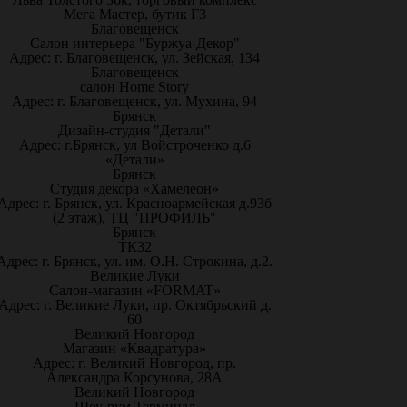
Мега Мастер, бутик Г3
Благовещенск
Салон интерьера "Буржуа-Декор"
Адрес: г. Благовещенск, ул. Зейская, 134
Благовещенск
салон Home Story
Адрес: г. Благовещенск, ул. Мухина, 94
Брянск
Дизайн-студия "Детали"
Адрес: г.Брянск, ул Войстроченко д.6
«Детали»
Брянск
Студия декора «Хамелеон»
Адрес: г. Брянск, ул. Красноармейская д.93б
(2 этаж), ТЦ "ПРОФИЛЬ"
Брянск
ТК32
Адрес: г. Брянск, ул. им. О.Н. Строкина, д.2.
Великие Луки
Салон-магазин «FORMAT»
Адрес: г. Великие Луки, пр. Октябрьский д.
60
Великий Новгород
Магазин «Квадратура»
Адрес: г. Великий Новгород, пр.
Александра Корсунова, 28А
Великий Новгород
Шоу-рум Терминал