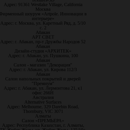
Адрес: 91361 Westlake Village, California
Москва
Фирменный шоурум «Artpole. Инновации в
интерьере»
Адрес: г. Москва, ул. Каретный Ряд, д. 5/10
с. 2
Абакан
АРТ СВЕТ
Адрес: г. Абакан, пр-т Дружбы Народов 52
Абакан
Дизайн-студия «АРХИТЕК»
Адрес: г. Абакан, ул. Пушкина, 100
Абакан
Салон - магазин "Декорация"
Адрес: г. Абакан, ул. Кирова 112/3
Абакан
Салон напольных покрытий и дверей
"Премиум"
Адрес: г. Абакан, ул. Лермонтова 21, к1
офис 266Н
Австралия
Alternative Surfaces
Адрес: Melbourne, 329 Darebin Road,
Thornbury, VIC 3071
Алматы
Салон «ПРЕМЬЕРА»
Адрес: Республика Казахстан, г. Алматы,
ТК Жибек Жолы, ул. Жибек Жолы, 135/10а,