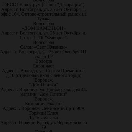
DECOLE шоу-рум (Салон "Декорация")
Адрес: г. Волгоград, ул. 25 лет Октября, 1,
офис 104. Оптово-строительный рынок на
Тулака
Волгоград
«ДОМ КАМЕНЬОН»
Адрес: г. Волгоград, ул. 25 лет Октября, д.
1, стр. 1, ТК "Фаворит".
Волгоград
Салон «Свет Южанки»
Адрес: г. Волгоград, ул. 25 лет Октября 1Ц,
склад ТР
Вологда
Европласт
Адрес: г. Вологда, ул. Сергея Преминина,
д.10 (отдельный вход с левого торца)
Воронеж
"Дом Плитки"
Адрес: г. Воронеж. ул. Донбасская, дом 44,
магазин "Дом Плитки"
Воронеж
Компания ЭкоПол
Адрес: г. Воронеж, Ленинский пр-т, 96А
Горячий Ключ
Джем - магазин
Адрес: г. Горячий Ключ, ул. Черняховского
79
Грозный