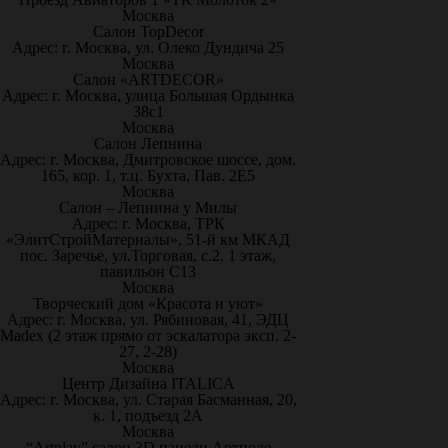
Москва
Салон TopDecor
Адрес: г. Москва, ул. Олеко Дундича 25
Москва
Салон «ARTDECOR»
Адрес: г. Москва, улица Большая Ордынка
38с1
Москва
Салон Лепнина
Адрес: г. Москва, Дмитровское шоссе, дом.
165, кор. 1, т.ц. Бухта, Пав. 2Е5
Москва
Салон – Лепнина у Милы
Адрес: г. Москва, ТРК
«ЭлитСтройМатериалы», 51-й км МКАД
пос. Заречье, ул.Торговая, с.2, 1 этаж,
павильон С13
Москва
Творческий дом «Красота и уют»
Адрес: г. Москва, ул. Рябиновая, 41, ЭДЦ
Madex (2 этаж прямо от эскалатора эксп. 2-
27, 2-28)
Москва
Центр Дизайна ITALICA
Адрес: г. Москва, ул. Старая Басманная, 20,
к. 1, подъезд 2А
Москва
“Artplay” салон 3D панели Артполе