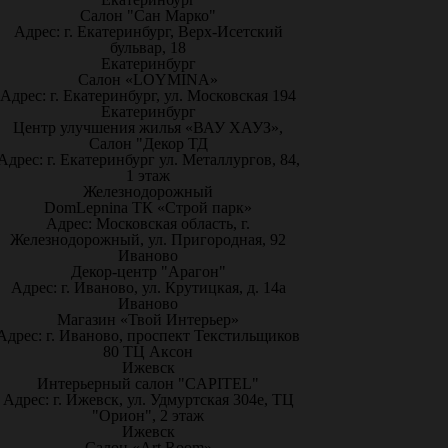
Салон "Сан Марко"
Адрес: г. Екатеринбург, Верх-Исетский
бульвар, 18
Екатеринбург
Салон «LOYMINA»
Адрес: г. Екатеринбург, ул. Московская 194
Екатеринбург
Центр улучшения жилья «ВАУ ХАУЗ»,
Салон "Декор ТД
Адрес: г. Екатеринбург ул. Металлургов, 84,
1 этаж
Железнодорожный
DomLepnina ТК «Строй парк»
Адрес: Московская область, г.
Железнодорожный, ул. Пригородная, 92
Иваново
Декор-центр "Арагон"
Адрес: г. Иваново, ул. Крутицкая, д. 14а
Иваново
Магазин «Твой Интерьер»
Адрес: г. Иваново, проспект Текстильщиков
80 ТЦ Аксон
Ижевск
Интерьерный салон "CAPITEL"
Адрес: г. Ижевск, ул. Удмуртская 304е, ТЦ
"Орион", 2 этаж
Ижевск
Салон «Art Room»