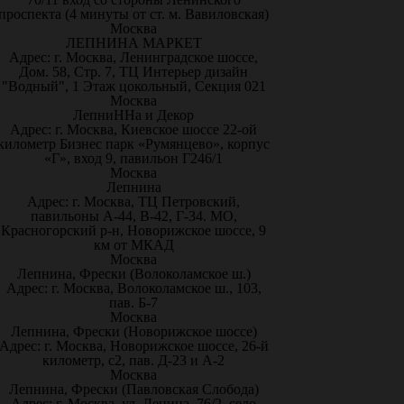
проспекта (4 минуты от ст. м. Вавиловская)
Москва
ЛЕПНИНА МАРКЕТ
Адрес: г. Москва, Ленинградское шоссе,
Дом. 58, Стр. 7, ТЦ Интерьер дизайн
"Водный", 1 Этаж цокольный, Секция 021
Москва
ЛепниННа и Декор
Адрес: г. Москва, Киевское шоссе 22-ой
километр Бизнес парк «Румянцево», корпус
«Г», вход 9, павильон Г246/1
Москва
Лепнина
Адрес: г. Москва, ТЦ Петровский,
павильоны А-44, В-42, Г-34. МО,
Красногорский р-н, Новорижское шоссе, 9
км от МКАД
Москва
Лепнина, Фрески (Волоколамское ш.)
Адрес: г. Москва, Волоколамское ш., 103,
пав. Б-7
Москва
Лепнина, Фрески (Новорижское шоссе)
Адрес: г. Москва, Новорижское шоссе, 26-й
километр, с2, пав. Д-23 и А-2
Москва
Лепнина, Фрески (Павловская Слобода)
Адрес: г. Москва, ул. Ленина, 76/2, село