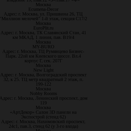
Москва
Ecumena-Decor
Адрес: г. Москва, ул. Пришвина 26, ТЦ
"Миллион мелочей" 1-й этаж, секция С17/2
Москва
EuroPlit.ru
Адрес: г. Москва, ТК Славянский Стан, 41
км МКАД, 1 линия, пав. В19/4
Москва
MY-BURO
Адрес: г. Москва, ТЦ Румянцево Бизнес-
Парк. 22ой км Киевского шоссе. Вл.4
корпус Г, сек. 207Г
Москва
New Light
Адрес: г. Москва, Волгоградский проспект
32, к 25. ТЦ метр квадратный 2 этаж, п.
199-122
Москва
Nobby Rooms
Адрес: г. Москва, Ленинский проспект, дом
119
Москва
«АртДекор» Салон 3D панели на
Экспострой (стенд 62)
Адрес: г. Москва, Нахимовский проспект,
24с1, пав.3, стенд 62 (у 3-го входа)
Москва