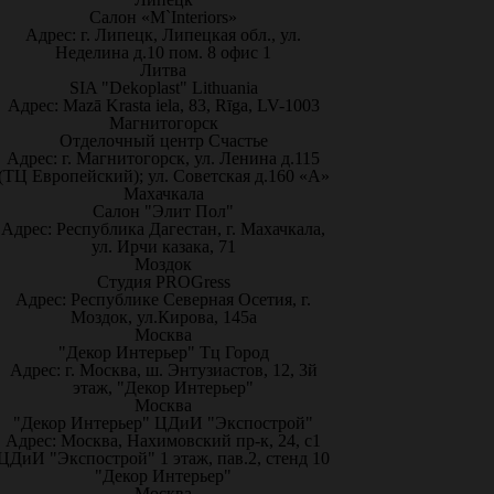
Салон «M`Interiors»
Адрес: г. Липецк, Липецкая обл., ул.
Неделина д.10 пом. 8 офис 1
Литва
SIA "Dekoplast" Lithuania
Адрес: Mazā Krasta iela, 83, Rīga, LV-1003
Магнитогорск
Отделочный центр Счастье
Адрес: г. Магнитогорск, ул. Ленина д.115
(ТЦ Европейский); ул. Советская д.160 «А»
Махачкала
Салон "Элит Пол"
Адрес: Республика Дагестан, г. Махачкала,
ул. Ирчи казака, 71
Моздок
Студия PROGress
Адрес: Республике Северная Осетия, г.
Моздок, ул.Кирова, 145а
Москва
"Декор Интерьер" Тц Город
Адрес: г. Москва, ш. Энтузиастов, 12, 3й
этаж, "Декор Интерьер"
Москва
"Декор Интерьер" ЦДиИ "Экспострой"
Адрес: Москва, Нахимовский пр-к, 24, с1
ЦДиИ "Экспострой" 1 этаж, пав.2, стенд 10
"Декор Интерьер"
Москва