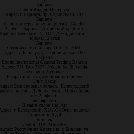
Барнаул
Салон Квадро Интерьер
Адрес: г. Барнаул, пр. Строителей, 14а
Барнаул
Салон интерьерных покрытий «Gaudi»
Адрес: г. Барнаул, Алтайский край, пр.
Красноармейский 15, ТОЦ Демидовский, 1
подъезд, 2 этаж
Барнаул
Студия света и декора DECO LAMP
Адрес: г. Барнаул, ул. Пролетарская 160
Бахрейн
Exotic International General Trading Bahrain
Адрес: P.O. Box 3507, Jeddah, Saudi Arabia
Белгород, Дубовое
Декоративные отделочные материалы
Элит-Декор
Адрес: Белгородская область, Белгородский
район, посёлок Дубовое, улица Шоссейная,
дом 2, офис 6.
Белоярский
Дизайн-салон Lidi Art
Адрес: г. Белоярский, ХМАО-Югра, квартал
Спортивный,д.4
Бишкек
Салон «ПРЕМЬЕРА»
Адрес: Республика Киргизия, г. Бишкек, ул.
Льва Толстого 36к, торговый комплекс