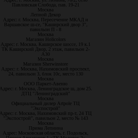
Павловская Слобода, пав. 19-21
Москва
Лепной Декор
Адрес: г. Москва, Пересечение МКАД и
Варшавское ш-се, "Каширский двор 3",
павильон П - 8
Москва
Магазин Holicolors
Адрес: г. Москва, Каширское шоссе, 19 к.1
ТК Каширский Двор, 2 этаж, павильон 2-
А30
Москва
Магазин Sherwinstore
Адрес: г. Москва, Нахимовский проспект,
24, павильон 3, блок 10с, место 130
Москва
ООО Паркет-Авeню
Адрес: г. Москва, Ленинградское ш, дом 25.
ДТЦ "Ленинградский"
Москва
Официальный дилер Artpole ТЦ
"Экспострой"
Адрес: г. Москва, Нахимовский пр-т, 24 ТЦ
"Экспострой", павильон 2, место № 143
Москва
Прима Лепнина
Адрес: Московская область, г. Подольск,
Проезд Авиаторов 1 «ТК Молоток 2»