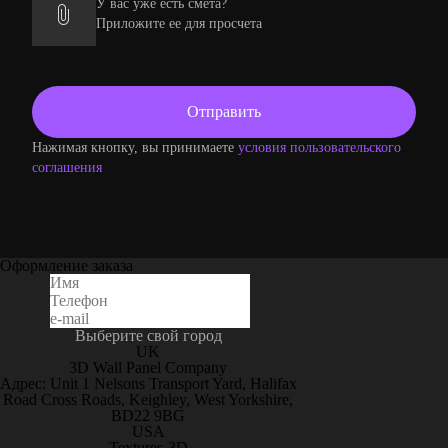
У вас уже есть смета?
Приложите ее для просчета
Нажимая кнопку, вы принимаете
условия пользовательского
соглашения
Оформление заказа
Выберите свой город
UK
3D Wall Panel Company
Адрес: Unit 1 Nelsons Transport Yard, Halifax
Road Cross Roads, Keighley, West Yorkshire,
BD22 9BG
USA
Textures-3D