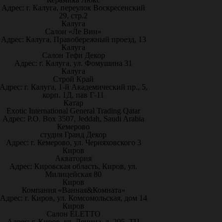
Адрес: г. Калуга, переулок Воскресенский
29, стр.2
Калуга
Салон «Ле Вин»
Адрес: Калуга, Правобережный проезд, 13
Калуга
Салон Тефи Декор
Адрес: г. Калуга, ул. Фомушина 31
Калуга
Строй Край
Адрес: г. Калуга, 1-й Академический пр., 5,
корп. 1Д, пав Г-11
Катар
Exotic International General Trading Qatar
Адрес: P.O. Box 3507, Jeddah, Saudi Arabia
Кемерово
студия Гранд Декор
Адрес: г. Кемерово, ул. Черняховского 3
Киров
Акватория
Адрес: Кировская область, Киров, ул.
Милицейская 80
Киров
Компания «Ванная&Комната»
Адрес: г. Киров, ул. Комсомольская, дом 14
Киров
Салон ELETTO
Адрес: г. Киров, ул. Ленина, д. 205, ТЦ