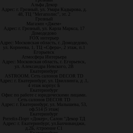
Альфа Декор
Адрес: г. Грозный, ул. Умара Кадырова, д.
48, ТЦ "Мегаполис", эт. 2
Грозный
Магазин «Джем»
Адрес: г. Грозный, ул. Карла Маркса, 17
Домодедово
FOX интерьер
Адрес: Московская область, г. Домодедово,
ул. Корнеева, 1, ТЦ «Сфера», 2 этаж, п.1
Егорьевск
Атмосфера Интерьера
Адрес: Московская область, г. Егорьевск,
ул. Александра Невского, 2В
Екатеринбург
ASTROOM. Сеть салонов DECOR TD
Адрес: г. Екатеринбург, ул. Цвиллинга, д .1,
4 этаж корпус Б
Екатеринбург
Офис по работе с юридическими лицами.
Сеть салонов DECOR TD
Адрес: г. Екатеринбург, ул. Малышева, 53,
оф.514 |5 этаж|
Екатеринбург
Ритейл-Порт «Докер», Салон "Декор ТД
Адрес: г. Екатеринбург, ул.Бахчиванджи,
д.2Б, /строение С1
Екатеринбург