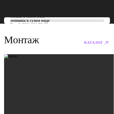
Только у
ARTPOLE
лепнина в сухом виде
Тел:
8 (800) 101-53-00
Монтаж
КАТАЛОГ