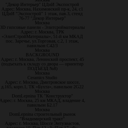
"Декор Интерьер" ЦДиИ Экспострой
Адрес: Москва, Нахимовский пр-к, 24, с1
ЦДиИ "Экспострой" 1 этаж, пав.3, стенд
76-77 "Декор Интерьер"
Москва
3D гипсовые панели - Элитсройматериалы
Адрес: г. Москва, ТРК
«ЭлитСтройМатериалы», 51-й км МКАД
пос. Заречье, ул.Торговая, с.2, 1 этаж,
павильон С42/3
Москва
BACKGROUND
Адрес: г. Москва, Ленинский проспект, 45
(подъехать к складу со двора — ориентир
ПОДЪЕЗД №8)
Москва
Ceramics Studio
Адрес: г. Москва, Дмитровское шоссе,
д.165, корп.1, ТК «Бухта», павильон 2G22
Москва
DomLepnina ТК "Конструктор"
Адрес: г. Москва, 25 км МКАД, владение 4,
павильон Б2.17
Москва
DomLepnina строительный рынок
"Владимирский тракт"
Адрес: г. Москва, Шоссе Энтузиастов,
владение 19, Пав.12 «З»/Пав.17 «Ф»