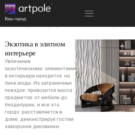
Ваш город:
Главная
Идеи и интерьер
Экзотика в элитном интерьере
Экзотика в элитном
интерьере
Увлечение
экзотическими элементами
в интерьере находится на
пике моды. Из заграничных
поездок привозится масса
предметов: от мебели до
безделушек, и все это
гордо расставляется в
доме, демонстрируя гостям
заморские диковинки.