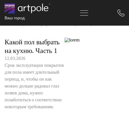
Ваш город:
Главная
Идеи и интерьер
Какой пол выбрать на кухню. Часть 1
Какой пол выбрать
на кухню. Часть 1
12.03.2026
Срок эксплуатации покрытия
для пола имеет длительный
период, и, чтобы он как
можно дольше радовал глаз
хозяев дома, нужно
позаботиться о соответствии
некоторым требованиям.