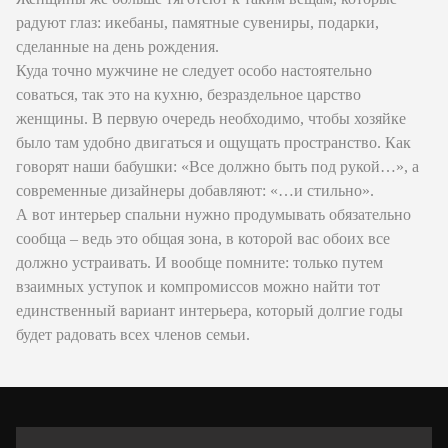
радуют глаз: икебаны, памятные сувениры, подарки,
сделанные на день рождения.
Куда точно мужчине не следует особо настоятельно
соваться, так это на кухню, безраздельное царство
женщины. В первую очередь необходимо, чтобы хозяйке
было там удобно двигаться и ощущать пространство. Как
говорят наши бабушки: «Все должно быть под рукой…», а
современные дизайнеры добавляют: «…и стильно».
А вот интерьер спальни нужно продумывать обязательно
сообща – ведь это общая зона, в которой вас обоих все
должно устраивать. И вообще помните: только путем
взаимных уступок и компромиссов можно найти тот
единственный вариант интерьера, который долгие годы
будет радовать всех членов семьи.