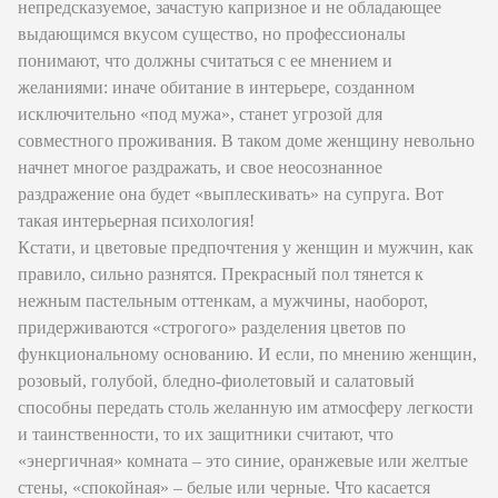
непредсказуемое, зачастую капризное и не обладающее
выдающимся вкусом существо, но профессионалы
понимают, что должны считаться с ее мнением и
желаниями: иначе обитание в интерьере, созданном
исключительно «под мужа», станет угрозой для
совместного проживания. В таком доме женщину невольно
начнет многое раздражать, и свое неосознанное
раздражение она будет «выплескивать» на супруга. Вот
такая интерьерная психология!
Кстати, и цветовые предпочтения у женщин и мужчин, как
правило, сильно разнятся. Прекрасный пол тянется к
нежным пастельным оттенкам, а мужчины, наоборот,
придерживаются «строгого» разделения цветов по
функциональному основанию. И если, по мнению женщин,
розовый, голубой, бледно-фиолетовый и салатовый
способны передать столь желанную им атмосферу легкости
и таинственности, то их защитники считают, что
«энергичная» комната – это синие, оранжевые или желтые
стены, «спокойная» – белые или черные. Что касается