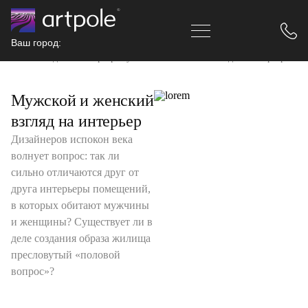
Ваш город:
Главная
Идеи и интерьер
Мужской и женский взгляд на интерьер
Мужской и женский
взгляд на интерьер
Дизайнеров испокон века
волнует вопрос: так ли
сильно отличаются друг от
друга интерьеры помещений,
в которых обитают мужчины
и женщины? Существует ли в
деле создания образа жилища
пресловутый «половой
вопрос»?