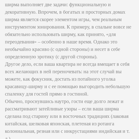
ширма выполняет две задачи: функциональную и
декоративную. Впрочем, в богатых и просторных домах
ширма является скорее элементом игры, чем реальным
инструментом зонирования. К примеру, в спальне вовсе не
обязательно использовать ширму, как принято, «для
переодевания» – особенно в наше время. Однако это
необычайно красиво (с одной стороны) и несет в себе
определенную эротику (с другой стороны).
Другое дело, если ваша квартира не всегда вмещает в себя
всех желающих в ней переночевать: на этот случай вы
можете, как фокусник, достать из потайного уголка
красавицу-ширму и с ее помощью выгородить небольшую
спаленку для гостей прямо в гостиной.
Обычно, проснувшись наутро, гости еще долго лежат и
рассматривают затейливые узоры – если ваша ширма
сделана под старину или в восточных традициях (лаковая
китайская, шелковая японская, плетеная из ротанга
колониальная, резная или с инкрустациями индийская и т.
д.).