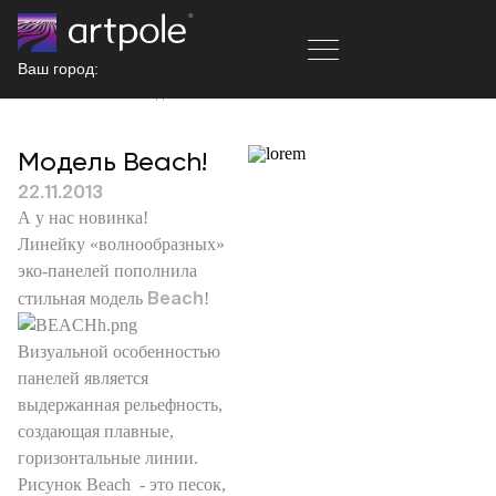
Ваш город:
Главная
Новости
Модель Beach!
Модель Beach!
22.11.2013
А у нас новинка!
Линейку «волнообразных»
эко-панелей пополнила
Beach
стильная модель
!
Визуальной особенностью
панелей является
выдержанная рельефность,
создающая плавные,
горизонтальные линии.
Рисунок Beach - это песок,