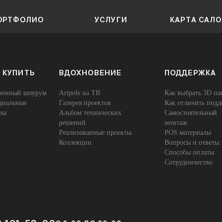
ОРТФОЛИО
УСЛУГИ
КАРТА САЛ
 КУПИТЬ
ВДОХНОВЕНИЕ
ПОДДЕРЖКА
енный шоурум
Artpole на ТВ
Как выбрать 3D па
иальные
Галерея проектов
Как отличить подд
ры
Альбом технических
Самостоятельный
решений
монтаж
Реализованные проекты
POS материалы
Коллекции
Вопросы и ответы
Способы оплаты
Сотрудничество