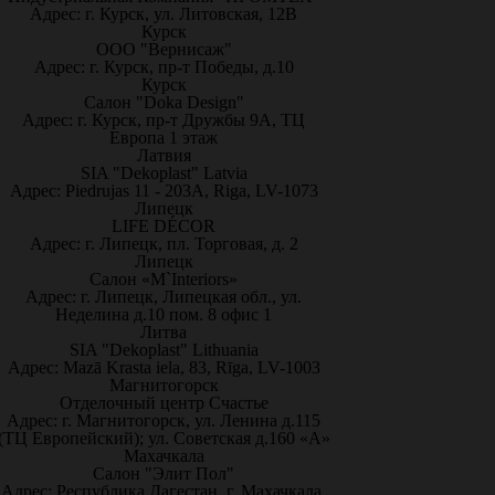
Адрес: г. Курск, ул. Литовская, 12В
Курск
ООО "Вернисаж"
Адрес: г. Курск, пр-т Победы, д.10
Курск
Салон "Doka Design"
Адрес: г. Курск, пр-т Дружбы 9А, ТЦ
Европа 1 этаж
Латвия
SIA "Dekoplast" Latvia
Адрес: Piedrujas 11 - 203A, Riga, LV-1073
Липецк
LIFE DÉCOR
Адрес: г. Липецк, пл. Торговая, д. 2
Липецк
Салон «M`Interiors»
Адрес: г. Липецк, Липецкая обл., ул.
Неделина д.10 пом. 8 офис 1
Литва
SIA "Dekoplast" Lithuania
Адрес: Mazā Krasta iela, 83, Rīga, LV-1003
Магнитогорск
Отделочный центр Счастье
Адрес: г. Магнитогорск, ул. Ленина д.115
(ТЦ Европейский); ул. Советская д.160 «А»
Махачкала
Салон "Элит Пол"
Адрес: Республика Дагестан, г. Махачкала,