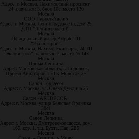
Адрес: г. Москва, Нахимовский проспект,
24, павильон 3, блок 10с, место 130
Москва
ООО Паркет-Авeню
Адрес: г. Москва, Ленинградское ш, дом 25.
ДТЦ "Ленинградский"
Москва
Официальный дилер Artpole ТЦ
"Экспострой"
Адрес: г. Москва, Нахимовский пр-т, 24 ТЦ
"Экспострой", павильон 2, место № 143
Москва
Прима Лепнина
Адрес: Московская область, г. Подольск,
Проезд Авиаторов 1 «ТК Молоток 2»
Москва
Салон TopDecor
Адрес: г. Москва, ул. Олеко Дундича 25
Москва
Салон «ARTDECOR»
Адрес: г. Москва, улица Большая Ордынка
38с1
Москва
Салон Лепнина
Адрес: г. Москва, Дмитровское шоссе, дом.
165, кор. 1, т.ц. Бухта, Пав. 2Е5
Москва
Салон – Лепнина у Милы