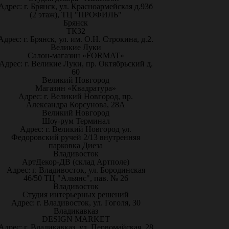
Адрес: г. Брянск, ул. Красноармейская д.93б
(2 этаж), ТЦ "ПРОФИЛЬ"
Брянск
ТК32
Адрес: г. Брянск, ул. им. О.Н. Строкина, д.2.
Великие Луки
Салон-магазин «FORMAT»
Адрес: г. Великие Луки, пр. Октябрьский д.
60
Великий Новгород
Магазин «Квадратура»
Адрес: г. Великий Новгород, пр.
Александра Корсунова, 28А
Великий Новгород
Шоу-рум Терминал
Адрес: г. Великий Новгород ул.
Федоровский ручей 2/13 внутренняя
парковка Диеза
Владивосток
АртДекор-ДВ (склад Артполе)
Адрес: г. Владивосток, ул. Бородинская
46/50 ТЦ "Альянс", пав. № 26
Владивосток
Студия интерьерных решений
Адрес: г. Владивосток, ул. Гоголя, 30
Владикавказ
DESIGN MARKET
Адрес: г. Владикавказ, ул. Первомайская, 28