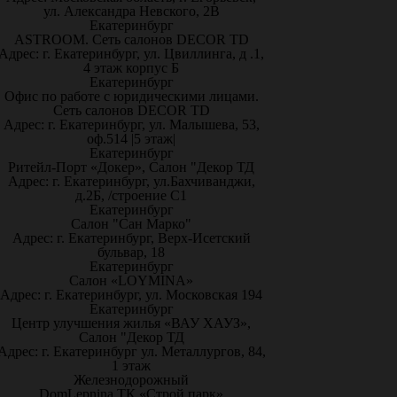
ул. Александра Невского, 2В
Екатеринбург
ASTROOM. Сеть салонов DECOR TD
Адрес: г. Екатеринбург, ул. Цвиллинга, д .1,
4 этаж корпус Б
Екатеринбург
Офис по работе с юридическими лицами.
Сеть салонов DECOR TD
Адрес: г. Екатеринбург, ул. Малышева, 53,
оф.514 |5 этаж|
Екатеринбург
Ритейл-Порт «Докер», Салон "Декор ТД
Адрес: г. Екатеринбург, ул.Бахчиванджи,
д.2Б, /строение С1
Екатеринбург
Салон "Сан Марко"
Адрес: г. Екатеринбург, Верх-Исетский
бульвар, 18
Екатеринбург
Салон «LOYMINA»
Адрес: г. Екатеринбург, ул. Московская 194
Екатеринбург
Центр улучшения жилья «ВАУ ХАУЗ»,
Салон "Декор ТД
Адрес: г. Екатеринбург ул. Металлургов, 84,
1 этаж
Железнодорожный
DomLepnina ТК «Строй парк»