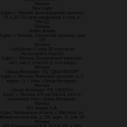
Москва
New Light
Адрес: г. Москва, Волгоградский проспект
32, к 25. ТЦ метр квадратный 2 этаж, п.
199-122
Москва
Nobby Rooms
Адрес: г. Москва, Ленинский проспект, дом
119
Москва
«АртДекор» Салон 3D панели на
Экспострой (стенд 62)
Адрес: г. Москва, Нахимовский проспект,
24с1, пав.3, стенд 62 (у 3-го входа)
Москва
«Декор Интерьер» ТЦ "ДЕКОРАТОР"
Адрес: г. Москва, Рязанский проспект, д. 2,
корпус. 3, 1 этаж, «Декор Интерьер»
Москва
«Декор Интерьер» ТЦ «ЛЕНТА»
Адрес: г. Москва, 47й км МКАД, вл31с1,
цокольный этаж «Декор Интерьер»
Москва
ИП Абаева А.В.
Адрес: Московская область, г. Мытищи, ул.
Коммунистическая, д. 25Г, корп. 11, пав. 20
Москва
ИП Верещинский В.В. (ПАВ.19Е и 6М)