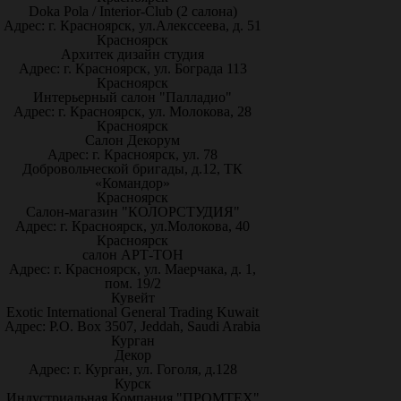
Doka Pola / Interior-Club (2 салона)
Адрес: г. Красноярск, ул.Алекссеева, д. 51
Красноярск
Архитек дизайн студия
Адрес: г. Красноярск, ул. Бограда 113
Красноярск
Интерьерный салон "Палладио"
Адрес: г. Красноярск, ул. Молокова, 28
Красноярск
Салон Декорум
Адрес: г. Красноярск, ул. 78
Добровольческой бригады, д.12, ТК
«Командор»
Красноярск
Салон-магазин "КОЛОРСТУДИЯ"
Адрес: г. Красноярск, ул.Молокова, 40
Красноярск
салон АРТ-ТОН
Адрес: г. Красноярск, ул. Маерчака, д. 1,
пом. 19/2
Кувейт
Exotic International General Trading Kuwait
Адрес: P.O. Box 3507, Jeddah, Saudi Arabia
Курган
Декор
Адрес: г. Курган, ул. Гоголя, д.128
Курск
Индустриальная Компания "ПРОМТЕХ"