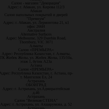
Салон - магазин "Декорация"
Адрес: г. Абакан, ул. Кирова 112/3
Абакан
Салон напольных покрытий и дверей
"Премиум"
Адрес: г. Абакан, ул. Лермонтова 21, к1
офис 266Н
Австралия
Alternative Surfaces
Адрес: Melbourne, 329 Darebin Road,
Thornbury, VIC 3071
Алматы
Салон «ПРЕМЬЕРА»
Адрес: Республика Казахстан, г. Алматы,
ТК Жибек Жолы, ул. Жибек Жолы, 135/10а,
этаж 1, бутик А23а
Астана
Салон «ПРЕМЬЕРА»
Адрес: Республика Казахстан, г. Астана, пр-
т. Мангилик Ел, 24
Астрахань
ОБОИГРАД
Адрес: г. Астрахань, ул.Адмиралтейская
д.46
Астрахань
Салон "Великая СТЕНА"
Адрес: г. Астрахань, ул. Ахшарумова, д. 52
Астрахань