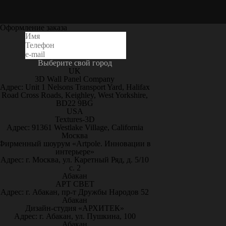
Оформление заказа
Выберите свой город
UK
3D Wall Panel Company
Адрес: Unit 1 Nelsons Transport Yard, Halifax
Road Cross Roads, Keighley, West Yorkshire,
BD22 9BG
USA
Textures-3D
Адрес: 91361 Westlake Village, California
Москва
Фирменный шоурум «Artpole. Инновации в
интерьере»
Адрес: г. Москва, ул. Каретный Ряд, д. 5/10
с. 2
Абакан
АРТ СВЕТ
Адрес: г. Абакан, пр-т Дружбы Народов 52
Абакан
Дизайн-студия «АРХИТЕК»
Адрес: г. Абакан, ул. Пушкина, 100
Абакан