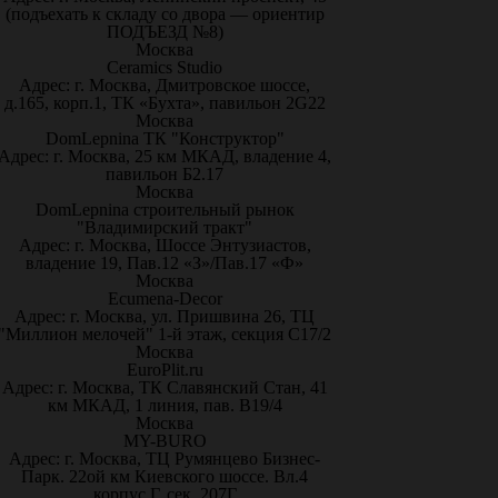
(подъехать к складу со двора — ориентир
ПОДЪЕЗД №8)
Москва
Ceramics Studio
Адрес: г. Москва, Дмитровское шоссе,
д.165, корп.1, ТК «Бухта», павильон 2G22
Москва
DomLepnina ТК "Конструктор"
Адрес: г. Москва, 25 км МКАД, владение 4,
павильон Б2.17
Москва
DomLepnina строительный рынок
"Владимирский тракт"
Адрес: г. Москва, Шоссе Энтузиастов,
владение 19, Пав.12 «З»/Пав.17 «Ф»
Москва
Ecumena-Decor
Адрес: г. Москва, ул. Пришвина 26, ТЦ
"Миллион мелочей" 1-й этаж, секция С17/2
Москва
EuroPlit.ru
Адрес: г. Москва, ТК Славянский Стан, 41
км МКАД, 1 линия, пав. В19/4
Москва
MY-BURO
Адрес: г. Москва, ТЦ Румянцево Бизнес-
Парк. 22ой км Киевского шоссе. Вл.4
корпус Г, сек. 207Г