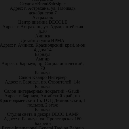
Студия «Brend&design»
Адрес: г. Астрахань, ул. Площадь
декабристов 7
Астрахань
Центр дизайна DECOLE
Адрес: г. Астрахань, ул. Адмиралтейская
д.30
Ачинск
Дизайн-студия ИРМА
Адрес: г. Ачинск, Красноярский край, м-он
4, дом 14
Барнаул
Ампир
Адрес: г. Барнаул, пр. Социалистический,
78
Барнаул
Салон Квадро Интерьер
Адрес: г. Барнаул, пр. Строителей, 14а
Барнаул
Салон интерьерных покрытий «Gaudi»
Адрес: г. Барнаул, Алтайский край, пр.
Красноармейский 15, ТОЦ Демидовский, 1
подъезд, 2 этаж
Барнаул
Студия света и декора DECO LAMP
Адрес: г. Барнаул, ул. Пролетарская 160
Бахрейн
Exotic International General Trading Bahrain