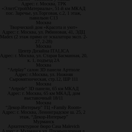
Адрес: г. Москва, ТРК
«ЭлитСтройМатериалы», 51-й км МКАД
пос. Заречье, ул.Торговая, с.2, 1 этаж,
павильон С13
Москва
Творческий дом «Красота и уют»
Адрес: г. Москва, ул. Рябиновая, 41, ЭДЦ
Madex (2 этаж прямо от эскалатора эксп. 2-
27, 2-28)
Москва
Центр Дизайна ITALICA
Адрес: г. Москва, ул. Старая Басманная, 20,
к. 1, подъезд 2А
Москва
“Artplay” салон 3D панели Артполе
Адрес: г.Москва, ул. Нижняя
Сыромятническая, стр.12, ШР 111
Москва
“Artpole” 3D панели, 65 км МКАД
Адрес: г. Москва, 65 км МКАД, дом
выставочный 18/11
Москва
“Декор-Интерьер” ТЦ «Family Room»
Адрес: г. Москва, Ленинградское ш. 25, 2
этаж, “Декор-Интерьер”
Мурманск
Архитектурное бюро Casa Malevich
Адрес: г. Мурманск ул. Промышленная д.