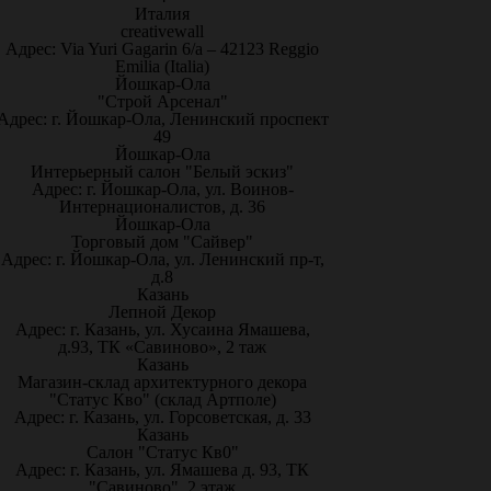
Италия
creativewall
Адрес: Via Yuri Gagarin 6/a – 42123 Reggio
Emilia (Italia)
Йошкар-Ола
"Строй Арсенал"
Адрес: г. Йошкар-Ола, Ленинский проспект
49
Йошкар-Ола
Интерьерный салон "Белый эскиз"
Адрес: г. Йошкар-Ола, ул. Воинов-
Интернационалистов, д. 36
Йошкар-Ола
Торговый дом "Сайвер"
Адрес: г. Йошкар-Ола, ул. Ленинский пр-т,
д.8
Казань
Лепной Декор
Адрес: г. Казань, ул. Хусаина Ямашева,
д.93, ТК «Савиново», 2 таж
Казань
Магазин-склад архитектурного декора
"Статус Кво" (склад Артполе)
Адрес: г. Казань, ул. Горсоветская, д. 33
Казань
Салон "Статус Кв0"
Адрес: г. Казань, ул. Ямашева д. 93, ТК
"Савиново", 2 этаж