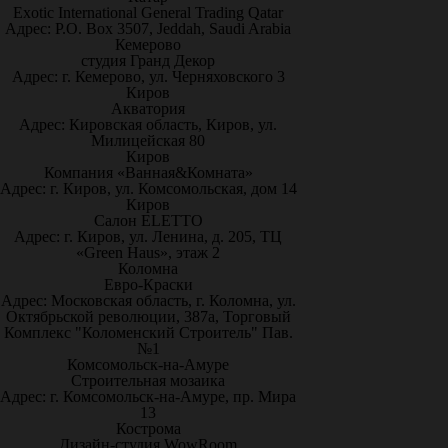
Exotic International General Trading Qatar
Адрес: P.O. Box 3507, Jeddah, Saudi Arabia
Кемерово
студия Гранд Декор
Адрес: г. Кемерово, ул. Черняховского 3
Киров
Акватория
Адрес: Кировская область, Киров, ул.
Милицейская 80
Киров
Компания «Ванная&Комната»
Адрес: г. Киров, ул. Комсомольская, дом 14
Киров
Салон ELETTO
Адрес: г. Киров, ул. Ленина, д. 205, ТЦ
«Green Haus», этаж 2
Коломна
Евро-Краски
Адрес: Московская область, г. Коломна, ул.
Октябрьской революции, 387а, Торговый
Комплекс "Коломенский Строитель" Пав.
№1
Комсомольск-на-Амуре
Строительная мозаика
Адрес: г. Комсомольск-на-Амуре, пр. Мира
13
Кострома
Дизайн-студия WowRoom