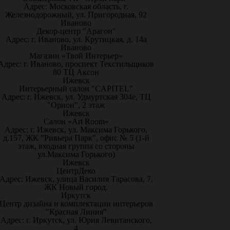
Адрес: Московская область, г.
Железнодорожный, ул. Пригородная, 92
Иваново
Декор-центр "Арагон"
Адрес: г. Иваново, ул. Крутицкая, д. 14а
Иваново
Магазин «Твой Интерьер»
Адрес: г. Иваново, проспект Текстильщиков
80 ТЦ Аксон
Ижевск
Интерьерный салон "CAPITEL"
Адрес: г. Ижевск, ул. Удмуртская 304е, ТЦ
"Орион", 2 этаж
Ижевск
Салон «Art Room»
Адрес: г. Ижевск, ул. Максима Горького,
д.157, ЖК "Ривьера Парк", офис № 5 (1-й
этаж, входная группа со стороны
ул.Максима Горького)
Ижевск
ЦентрДеко
Адрес: Ижевск, улица Василия Тарасова, 7,
ЖК Новый город.
Иркутск
Центр дизайна и комплектации интерьеров
"Красная Линия"
Адрес: г. Иркутск, ул. Юрия Левитанского,
4