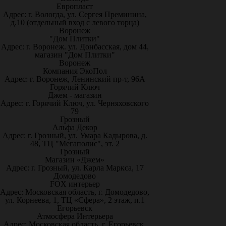
Европласт
Адрес: г. Вологда, ул. Сергея Преминина,
д.10 (отдельный вход с левого торца)
Воронеж
"Дом Плитки"
Адрес: г. Воронеж. ул. Донбасская, дом 44,
магазин "Дом Плитки"
Воронеж
Компания ЭкоПол
Адрес: г. Воронеж, Ленинский пр-т, 96А
Горячий Ключ
Джем - магазин
Адрес: г. Горячий Ключ, ул. Черняховского
79
Грозный
Альфа Декор
Адрес: г. Грозный, ул. Умара Кадырова, д.
48, ТЦ "Мегаполис", эт. 2
Грозный
Магазин «Джем»
Адрес: г. Грозный, ул. Карла Маркса, 17
Домодедово
FOX интерьер
Адрес: Московская область, г. Домодедово,
ул. Корнеева, 1, ТЦ «Сфера», 2 этаж, п.1
Егорьевск
Атмосфера Интерьера
Адрес: Московская область, г. Егорьевск,