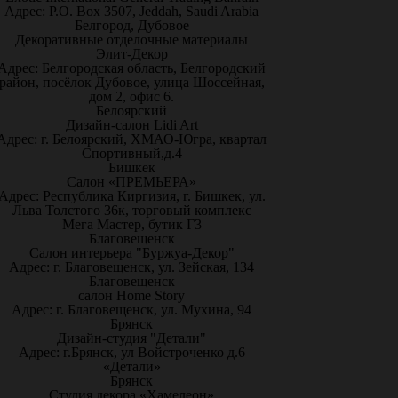
Адрес: P.O. Box 3507, Jeddah, Saudi Arabia
Белгород, Дубовое
Декоративные отделочные материалы
Элит-Декор
Адрес: Белгородская область, Белгородский
район, посёлок Дубовое, улица Шоссейная,
дом 2, офис 6.
Белоярский
Дизайн-салон Lidi Art
Адрес: г. Белоярский, ХМАО-Югра, квартал
Спортивный,д.4
Бишкек
Салон «ПРЕМЬЕРА»
Адрес: Республика Киргизия, г. Бишкек, ул.
Льва Толстого 36к, торговый комплекс
Мега Мастер, бутик Г3
Благовещенск
Салон интерьера "Буржуа-Декор"
Адрес: г. Благовещенск, ул. Зейская, 134
Благовещенск
салон Home Story
Адрес: г. Благовещенск, ул. Мухина, 94
Брянск
Дизайн-студия "Детали"
Адрес: г.Брянск, ул Войстроченко д.6
«Детали»
Брянск
Студия декора «Хамелеон»