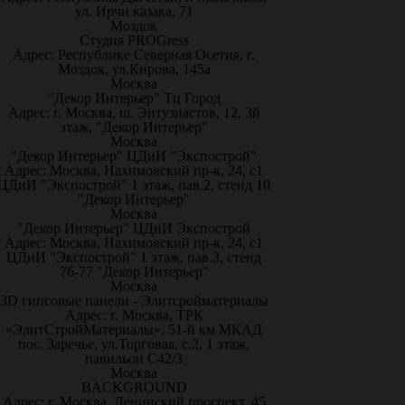
ул. Ирчи казака, 71
Моздок
Студия PROGress
Адрес: Республике Северная Осетия, г.
Моздок, ул.Кирова, 145а
Москва
"Декор Интерьер" Тц Город
Адрес: г. Москва, ш. Энтузиастов, 12, 3й
этаж, "Декор Интерьер"
Москва
"Декор Интерьер" ЦДиИ "Экспострой"
Адрес: Москва, Нахимовский пр-к, 24, с1
ЦДиИ "Экспострой" 1 этаж, пав.2, стенд 10
"Декор Интерьер"
Москва
"Декор Интерьер" ЦДиИ Экспострой
Адрес: Москва, Нахимовский пр-к, 24, с1
ЦДиИ "Экспострой" 1 этаж, пав.3, стенд
76-77 "Декор Интерьер"
Москва
3D гипсовые панели - Элитсройматериалы
Адрес: г. Москва, ТРК
«ЭлитСтройМатериалы», 51-й км МКАД
пос. Заречье, ул.Торговая, с.2, 1 этаж,
павильон С42/3
Москва
BACKGROUND
Адрес: г. Москва, Ленинский проспект, 45