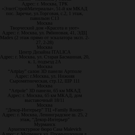
Адрес: г. Москва, ТРК
«ЭлитСтройМатериалы», 51-й км МКАД
пос. Заречье, ул.Торговая, с.2, 1 этаж,
павильон С13
Москва
Творческий дом «Красота и уют»
Адрес: г. Москва, ул. Рябиновая, 41, ЭДЦ
Madex (2 этаж прямо от эскалатора эксп. 2-
27, 2-28)
Москва
Центр Дизайна ITALICA
Адрес: г. Москва, ул. Старая Басманная, 20,
к. 1, подъезд 2А
Москва
“Artplay” салон 3D панели Артполе
Адрес: г.Москва, ул. Нижняя
Сыромятническая, стр.12, ШР 111
Москва
“Artpole” 3D панели, 65 км МКАД
Адрес: г. Москва, 65 км МКАД, дом
выставочный 18/11
Москва
“Декор-Интерьер” ТЦ «Family Room»
Адрес: г. Москва, Ленинградское ш. 25, 2
этаж, “Декор-Интерьер”
Мурманск
Архитектурное бюро Casa Malevich
Адрес: г. Мурманск ул. Промышленная д.