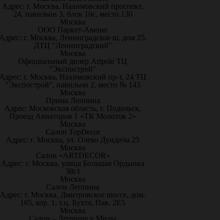
Адрес: г. Москва, Нахимовский проспект,
24, павильон 3, блок 10с, место 130
Москва
ООО Паркет-Авeню
Адрес: г. Москва, Ленинградское ш, дом 25.
ДТЦ "Ленинградский"
Москва
Официальный дилер Artpole ТЦ
"Экспострой"
Адрес: г. Москва, Нахимовский пр-т, 24 ТЦ
"Экспострой", павильон 2, место № 143
Москва
Прима Лепнина
Адрес: Московская область, г. Подольск,
Проезд Авиаторов 1 «ТК Молоток 2»
Москва
Салон TopDecor
Адрес: г. Москва, ул. Олеко Дундича 25
Москва
Салон «ARTDECOR»
Адрес: г. Москва, улица Большая Ордынка
38с1
Москва
Салон Лепнина
Адрес: г. Москва, Дмитровское шоссе, дом.
165, кор. 1, т.ц. Бухта, Пав. 2Е5
Москва
Салон – Лепнина у Милы