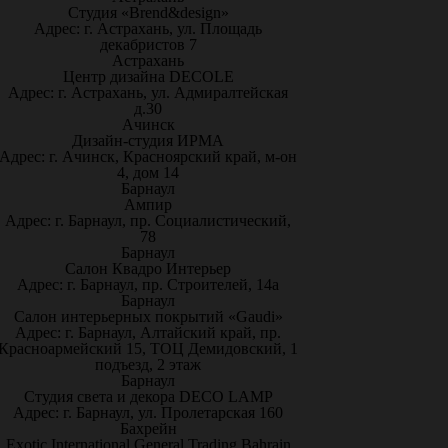
Студия «Brend&design»
Адрес: г. Астрахань, ул. Площадь
декабристов 7
Астрахань
Центр дизайна DECOLE
Адрес: г. Астрахань, ул. Адмиралтейская
д.30
Ачинск
Дизайн-студия ИРМА
Адрес: г. Ачинск, Красноярский край, м-он
4, дом 14
Барнаул
Ампир
Адрес: г. Барнаул, пр. Социалистический,
78
Барнаул
Салон Квадро Интерьер
Адрес: г. Барнаул, пр. Строителей, 14а
Барнаул
Салон интерьерных покрытий «Gaudi»
Адрес: г. Барнаул, Алтайский край, пр.
Красноармейский 15, ТОЦ Демидовский, 1
подъезд, 2 этаж
Барнаул
Студия света и декора DECO LAMP
Адрес: г. Барнаул, ул. Пролетарская 160
Бахрейн
Exotic International General Trading Bahrain