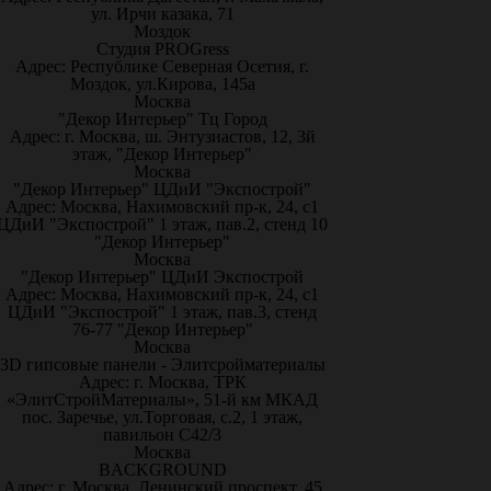
ул. Ирчи казака, 71
Моздок
Студия PROGress
Адрес: Республике Северная Осетия, г.
Моздок, ул.Кирова, 145а
Москва
"Декор Интерьер" Тц Город
Адрес: г. Москва, ш. Энтузиастов, 12, 3й
этаж, "Декор Интерьер"
Москва
"Декор Интерьер" ЦДиИ "Экспострой"
Адрес: Москва, Нахимовский пр-к, 24, с1
ЦДиИ "Экспострой" 1 этаж, пав.2, стенд 10
"Декор Интерьер"
Москва
"Декор Интерьер" ЦДиИ Экспострой
Адрес: Москва, Нахимовский пр-к, 24, с1
ЦДиИ "Экспострой" 1 этаж, пав.3, стенд
76-77 "Декор Интерьер"
Москва
3D гипсовые панели - Элитсройматериалы
Адрес: г. Москва, ТРК
«ЭлитСтройМатериалы», 51-й км МКАД
пос. Заречье, ул.Торговая, с.2, 1 этаж,
павильон С42/3
Москва
BACKGROUND
Адрес: г. Москва, Ленинский проспект, 45