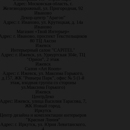
Адрес: Московская область, г.
Железнодорожный, ул. Пригородная, 92
Иваново
Декор-центр "Арагон"
Адрес: г. Иваново, ул. Крутицкая, д. 14а
Иваново
Магазин «Твой Интерьер»
Адрес: г. Иваново, проспект Текстильщиков
80 ТЦ Аксон
Ижевск
Интерьерный салон "CAPITEL"
Адрес: г. Ижевск, ул. Удмуртская 304е, ТЦ
"Орион", 2 этаж
Ижевск
Салон «Art Room»
Адрес: г. Ижевск, ул. Максима Горького,
д.157, ЖК "Ривьера Парк", офис № 5 (1-й
этаж, входная группа со стороны
ул.Максима Горького)
Ижевск
ЦентрДеко
Адрес: Ижевск, улица Василия Тарасова, 7,
ЖК Новый город.
Иркутск
Центр дизайна и комплектации интерьеров
"Красная Линия"
Адрес: г. Иркутск, ул. Юрия Левитанского,
4