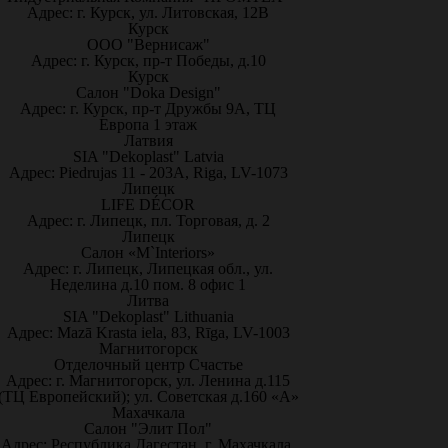
Адрес: г. Курск, ул. Литовская, 12В
Курск
ООО "Вернисаж"
Адрес: г. Курск, пр-т Победы, д.10
Курск
Салон "Doka Design"
Адрес: г. Курск, пр-т Дружбы 9А, ТЦ
Европа 1 этаж
Латвия
SIA "Dekoplast" Latvia
Адрес: Piedrujas 11 - 203A, Riga, LV-1073
Липецк
LIFE DÉCOR
Адрес: г. Липецк, пл. Торговая, д. 2
Липецк
Салон «M`Interiors»
Адрес: г. Липецк, Липецкая обл., ул.
Неделина д.10 пом. 8 офис 1
Литва
SIA "Dekoplast" Lithuania
Адрес: Mazā Krasta iela, 83, Rīga, LV-1003
Магнитогорск
Отделочный центр Счастье
Адрес: г. Магнитогорск, ул. Ленина д.115
(ТЦ Европейский); ул. Советская д.160 «А»
Махачкала
Салон "Элит Пол"
Адрес: Республика Дагестан, г. Махачкала,