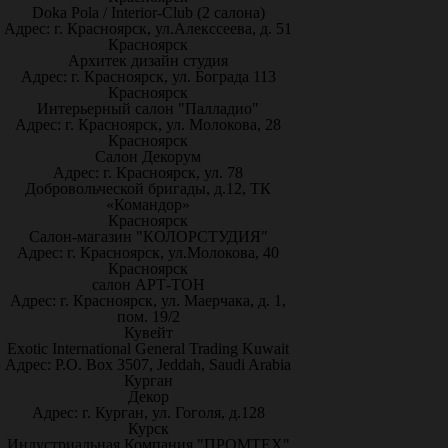
Doka Pola / Interior-Club (2 салона)
Адрес: г. Красноярск, ул.Алекссеева, д. 51
Красноярск
Архитек дизайн студия
Адрес: г. Красноярск, ул. Бограда 113
Красноярск
Интерьерный салон "Палладио"
Адрес: г. Красноярск, ул. Молокова, 28
Красноярск
Салон Декорум
Адрес: г. Красноярск, ул. 78
Добровольческой бригады, д.12, ТК
«Командор»
Красноярск
Салон-магазин "КОЛОРСТУДИЯ"
Адрес: г. Красноярск, ул.Молокова, 40
Красноярск
салон АРТ-ТОН
Адрес: г. Красноярск, ул. Маерчака, д. 1,
пом. 19/2
Кувейт
Exotic International General Trading Kuwait
Адрес: P.O. Box 3507, Jeddah, Saudi Arabia
Курган
Декор
Адрес: г. Курган, ул. Гоголя, д.128
Курск
Индустриальная Компания "ПРОМТЕХ"