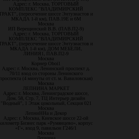
Адрес: г. Москва, ТОРГОВЫЙ
КОМПЛЕКС "ВЛАДИМИРСКИЙ
ТРАКТ", (пересечение шоссе Энтузиастов и
МКАДА 1-й км), ПАВ.19Е и 6М
Москва
ИП Верещинский В.В. (ПАВ.П2-9)
Адрес: г. Москва, ТОРГОВЫЙ
КОМПЛЕКС "ВЛАДИМИРСКИЙ
ТРАКТ", (пересечение шоссе Энтузиастов и
МКАДА 1-й км), ДОМ МЕБЕЛИ,
ЛИНИЯ1, ПАВ.П2-9
Москва
Корнер Oboi1
Адрес: г. Москва, Ленинский проспект д.
70/11 вход со стороны Ленинского
проспекта (4 минуты от ст. м. Вавиловская)
Москва
ЛЕПНИНА МАРКЕТ
Адрес: г. Москва, Ленинградское шоссе,
Дом. 58, Стр. 7, ТЦ Интерьер дизайн
"Водный", 1 Этаж цокольный, Секция 021
Москва
ЛепниННа и Декор
Адрес: г. Москва, Киевское шоссе 22-ой
километр Бизнес парк «Румянцево», корпус
«Г», вход 9, павильон Г246/1
Москва
Лепнина