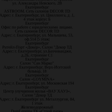
ул. Александра Невского, 2В
Екатеринбург
ASTROOM. Сеть салонов DECOR TD
Адрес: г. Екатеринбург, ул. Цвиллинга, д .1,
4 этаж корпус Б
Екатеринбург
Офис по работе с юридическими лицами.
Сеть салонов DECOR TD
Адрес: г. Екатеринбург, ул. Малышева, 53,
оф.514 |5 этаж|
Екатеринбург
Ритейл-Порт «Докер», Салон "Декор ТД
Адрес: г. Екатеринбург, ул.Бахчиванджи,
д.2Б, /строение С1
Екатеринбург
Салон "Сан Марко"
Адрес: г. Екатеринбург, Верх-Исетский
бульвар, 18
Екатеринбург
Салон «LOYMINA»
Адрес: г. Екатеринбург, ул. Московская 194
Екатеринбург
Центр улучшения жилья «ВАУ ХАУЗ»,
Салон "Декор ТД
Адрес: г. Екатеринбург ул. Металлургов, 84,
1 этаж
Железнодорожный
DomLepnina ТК «Строй парк»