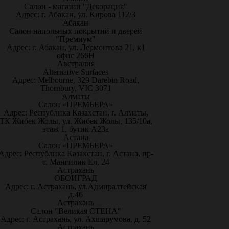
Салон - магазин "Декорация"
Адрес: г. Абакан, ул. Кирова 112/3
Абакан
Салон напольных покрытий и дверей
"Премиум"
Адрес: г. Абакан, ул. Лермонтова 21, к1
офис 266Н
Австралия
Alternative Surfaces
Адрес: Melbourne, 329 Darebin Road,
Thornbury, VIC 3071
Алматы
Салон «ПРЕМЬЕРА»
Адрес: Республика Казахстан, г. Алматы,
ТК Жибек Жолы, ул. Жибек Жолы, 135/10а,
этаж 1, бутик А23а
Астана
Салон «ПРЕМЬЕРА»
Адрес: Республика Казахстан, г. Астана, пр-
т. Мангилик Ел, 24
Астрахань
ОБОИГРАД
Адрес: г. Астрахань, ул.Адмиралтейская
д.46
Астрахань
Салон "Великая СТЕНА"
Адрес: г. Астрахань, ул. Ахшарумова, д. 52
Астрахань