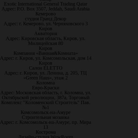
Exotic International General Trading Qatar
Адрес: P.O. Box 3507, Jeddah, Saudi Arabia
Кемерово
студия Гранд Декор
Адрес: г. Кемерово, ул. Черняховского 3
Киров
Акватория
Адрес: Кировская область, Киров, ул.
Милицейская 80
Киров
Компания «Ванная&Комната»
Адрес: г. Киров, ул. Комсомольская, дом 14
Киров
Салон ELETTO
Адрес: г. Киров, ул. Ленина, д. 205, ТЦ
«Green Haus», этаж 2
Коломна
Евро-Краски
Адрес: Московская область, г. Коломна, ул.
Октябрьской революции, 387а, Торговый
Комплекс "Коломенский Строитель" Пав.
№1
Комсомольск-на-Амуре
Строительная мозаика
Адрес: г. Комсомольск-на-Амуре, пр. Мира
13
Кострома
Дизайн-студия WowRoom