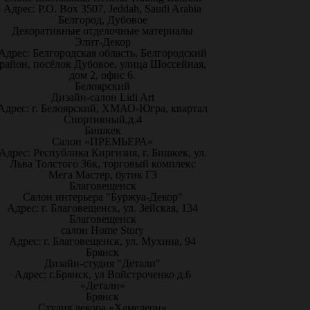
Адрес: P.O. Box 3507, Jeddah, Saudi Arabia
Белгород, Дубовое
Декоративные отделочные материалы
Элит-Декор
Адрес: Белгородская область, Белгородский
район, посёлок Дубовое, улица Шоссейная,
дом 2, офис 6.
Белоярский
Дизайн-салон Lidi Art
Адрес: г. Белоярский, ХМАО-Югра, квартал
Спортивный,д.4
Бишкек
Салон «ПРЕМЬЕРА»
Адрес: Республика Киргизия, г. Бишкек, ул.
Льва Толстого 36к, торговый комплекс
Мега Мастер, бутик Г3
Благовещенск
Салон интерьера "Буржуа-Декор"
Адрес: г. Благовещенск, ул. Зейская, 134
Благовещенск
салон Home Story
Адрес: г. Благовещенск, ул. Мухина, 94
Брянск
Дизайн-студия "Детали"
Адрес: г.Брянск, ул Войстроченко д.6
«Детали»
Брянск
Студия декора «Хамелеон»