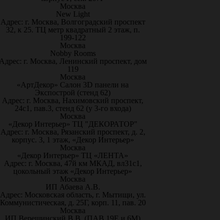
Москва
New Light
Адрес: г. Москва, Волгоградский проспект
32, к 25. ТЦ метр квадратный 2 этаж, п.
199-122
Москва
Nobby Rooms
Адрес: г. Москва, Ленинский проспект, дом
119
Москва
«АртДекор» Салон 3D панели на
Экспострой (стенд 62)
Адрес: г. Москва, Нахимовский проспект,
24с1, пав.3, стенд 62 (у 3-го входа)
Москва
«Декор Интерьер» ТЦ "ДЕКОРАТОР"
Адрес: г. Москва, Рязанский проспект, д. 2,
корпус. 3, 1 этаж, «Декор Интерьер»
Москва
«Декор Интерьер» ТЦ «ЛЕНТА»
Адрес: г. Москва, 47й км МКАД, вл31с1,
цокольный этаж «Декор Интерьер»
Москва
ИП Абаева А.В.
Адрес: Московская область, г. Мытищи, ул.
Коммунистическая, д. 25Г, корп. 11, пав. 20
Москва
ИП Верещинский В.В. (ПАВ.19Е и 6М)