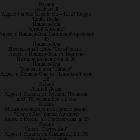
Италия
creativewall
Адрес: Via Yuri Gagarin 6/a – 42123 Reggio
Emilia (Italia)
Йошкар-Ола
"Строй Арсенал"
Адрес: г. Йошкар-Ола, Ленинский проспект
49
Йошкар-Ола
Интерьерный салон "Белый эскиз"
Адрес: г. Йошкар-Ола, ул. Воинов-
Интернационалистов, д. 36
Йошкар-Ола
Торговый дом "Сайвер"
Адрес: г. Йошкар-Ола, ул. Ленинский пр-т,
д.8
Казань
Лепной Декор
Адрес: г. Казань, ул. Хусаина Ямашева,
д.93, ТК «Савиново», 2 таж
Казань
Магазин-склад архитектурного декора
"Статус Кво" (склад Артполе)
Адрес: г. Казань, ул. Горсоветская, д. 33
Казань
Салон "Статус Кв0"
Адрес: г. Казань, ул. Ямашева д. 93, ТК
"Савиново", 2 этаж