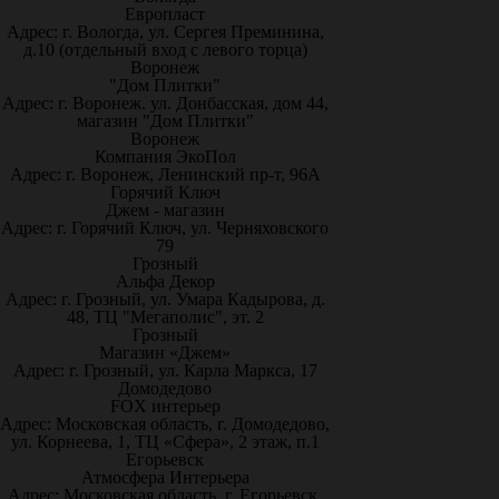
Европласт
Адрес: г. Вологда, ул. Сергея Преминина,
д.10 (отдельный вход с левого торца)
Воронеж
"Дом Плитки"
Адрес: г. Воронеж. ул. Донбасская, дом 44,
магазин "Дом Плитки"
Воронеж
Компания ЭкоПол
Адрес: г. Воронеж, Ленинский пр-т, 96А
Горячий Ключ
Джем - магазин
Адрес: г. Горячий Ключ, ул. Черняховского
79
Грозный
Альфа Декор
Адрес: г. Грозный, ул. Умара Кадырова, д.
48, ТЦ "Мегаполис", эт. 2
Грозный
Магазин «Джем»
Адрес: г. Грозный, ул. Карла Маркса, 17
Домодедово
FOX интерьер
Адрес: Московская область, г. Домодедово,
ул. Корнеева, 1, ТЦ «Сфера», 2 этаж, п.1
Егорьевск
Атмосфера Интерьера
Адрес: Московская область, г. Егорьевск,