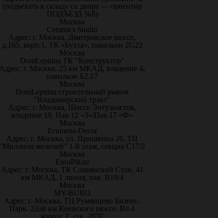
(подъехать к складу со двора — ориентир
ПОДЪЕЗД №8)
Москва
Ceramics Studio
Адрес: г. Москва, Дмитровское шоссе,
д.165, корп.1, ТК «Бухта», павильон 2G22
Москва
DomLepnina ТК "Конструктор"
Адрес: г. Москва, 25 км МКАД, владение 4,
павильон Б2.17
Москва
DomLepnina строительный рынок
"Владимирский тракт"
Адрес: г. Москва, Шоссе Энтузиастов,
владение 19, Пав.12 «З»/Пав.17 «Ф»
Москва
Ecumena-Decor
Адрес: г. Москва, ул. Пришвина 26, ТЦ
"Миллион мелочей" 1-й этаж, секция С17/2
Москва
EuroPlit.ru
Адрес: г. Москва, ТК Славянский Стан, 41
км МКАД, 1 линия, пав. В19/4
Москва
MY-BURO
Адрес: г. Москва, ТЦ Румянцево Бизнес-
Парк. 22ой км Киевского шоссе. Вл.4
корпус Г, сек. 207Г