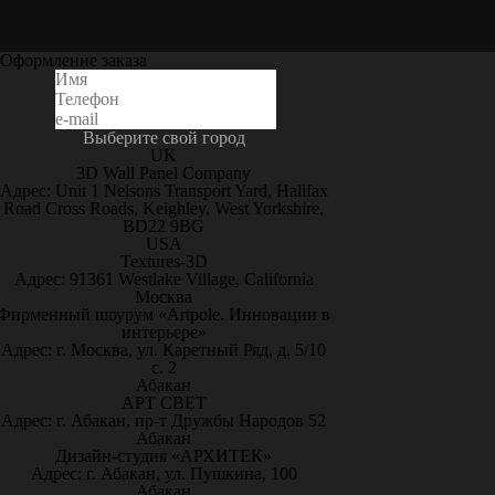
Оформление заказа
Выберите свой город
UK
3D Wall Panel Company
Адрес: Unit 1 Nelsons Transport Yard, Halifax
Road Cross Roads, Keighley, West Yorkshire,
BD22 9BG
USA
Textures-3D
Адрес: 91361 Westlake Village, California
Москва
Фирменный шоурум «Artpole. Инновации в
интерьере»
Адрес: г. Москва, ул. Каретный Ряд, д. 5/10
с. 2
Абакан
АРТ СВЕТ
Адрес: г. Абакан, пр-т Дружбы Народов 52
Абакан
Дизайн-студия «АРХИТЕК»
Адрес: г. Абакан, ул. Пушкина, 100
Абакан