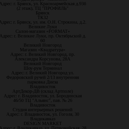
Адрес: г. Брянск, ул. Красноармейская д.93б
(2 этаж), ТЦ "ПРОФИЛЬ"
Брянск
ТК32
Адрес: г. Брянск, ул. им. О.Н. Строкина, д.2.
Великие Луки
Салон-магазин «FORMAT»
Адрес: г. Великие Луки, пр. Октябрьский д.
60
Великий Новгород
Магазин «Квадратура»
Адрес: г. Великий Новгород, пр.
Александра Корсунова, 28А
Великий Новгород
Шоу-рум Терминал
Адрес: г. Великий Новгород ул.
Федоровский ручей 2/13 внутренняя
парковка Диеза
Владивосток
АртДекор-ДВ (склад Артполе)
Адрес: г. Владивосток, ул. Бородинская
46/50 ТЦ "Альянс", пав. № 26
Владивосток
Студия интерьерных решений
Адрес: г. Владивосток, ул. Гоголя, 30
Владикавказ
DESIGN MARKET
Адрес: г. Владикавказ, ул. Первомайская, 28