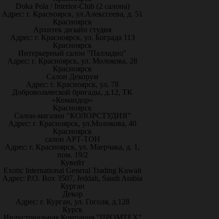
Doka Pola / Interior-Club (2 салона)
Адрес: г. Красноярск, ул.Алекссеева, д. 51
Красноярск
Архитек дизайн студия
Адрес: г. Красноярск, ул. Бограда 113
Красноярск
Интерьерный салон "Палладио"
Адрес: г. Красноярск, ул. Молокова, 28
Красноярск
Салон Декорум
Адрес: г. Красноярск, ул. 78
Добровольческой бригады, д.12, ТК
«Командор»
Красноярск
Салон-магазин "КОЛОРСТУДИЯ"
Адрес: г. Красноярск, ул.Молокова, 40
Красноярск
салон АРТ-ТОН
Адрес: г. Красноярск, ул. Маерчака, д. 1,
пом. 19/2
Кувейт
Exotic International General Trading Kuwait
Адрес: P.O. Box 3507, Jeddah, Saudi Arabia
Курган
Декор
Адрес: г. Курган, ул. Гоголя, д.128
Курск
Индустриальная Компания "ПРОМТЕХ"