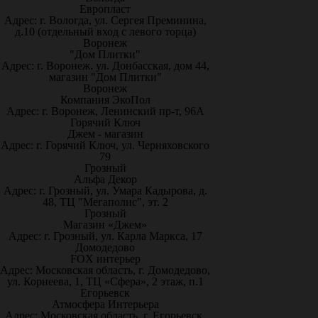
Европласт
Адрес: г. Вологда, ул. Сергея Преминина,
д.10 (отдельный вход с левого торца)
Воронеж
"Дом Плитки"
Адрес: г. Воронеж. ул. Донбасская, дом 44,
магазин "Дом Плитки"
Воронеж
Компания ЭкоПол
Адрес: г. Воронеж, Ленинский пр-т, 96А
Горячий Ключ
Джем - магазин
Адрес: г. Горячий Ключ, ул. Черняховского
79
Грозный
Альфа Декор
Адрес: г. Грозный, ул. Умара Кадырова, д.
48, ТЦ "Мегаполис", эт. 2
Грозный
Магазин «Джем»
Адрес: г. Грозный, ул. Карла Маркса, 17
Домодедово
FOX интерьер
Адрес: Московская область, г. Домодедово,
ул. Корнеева, 1, ТЦ «Сфера», 2 этаж, п.1
Егорьевск
Атмосфера Интерьера
Адрес: Московская область, г. Егорьевск,