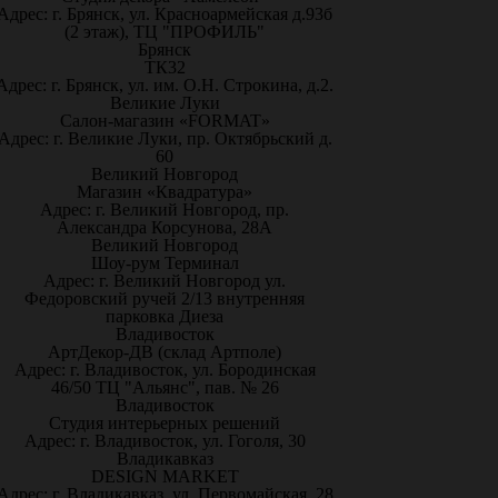
Адрес: г. Брянск, ул. Красноармейская д.93б
(2 этаж), ТЦ "ПРОФИЛЬ"
Брянск
ТК32
Адрес: г. Брянск, ул. им. О.Н. Строкина, д.2.
Великие Луки
Салон-магазин «FORMAT»
Адрес: г. Великие Луки, пр. Октябрьский д.
60
Великий Новгород
Магазин «Квадратура»
Адрес: г. Великий Новгород, пр.
Александра Корсунова, 28А
Великий Новгород
Шоу-рум Терминал
Адрес: г. Великий Новгород ул.
Федоровский ручей 2/13 внутренняя
парковка Диеза
Владивосток
АртДекор-ДВ (склад Артполе)
Адрес: г. Владивосток, ул. Бородинская
46/50 ТЦ "Альянс", пав. № 26
Владивосток
Студия интерьерных решений
Адрес: г. Владивосток, ул. Гоголя, 30
Владикавказ
DESIGN MARKET
Адрес: г. Владикавказ, ул. Первомайская, 28