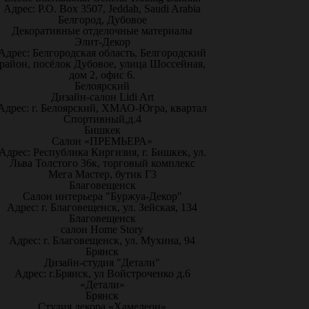
Адрес: P.O. Box 3507, Jeddah, Saudi Arabia
Белгород, Дубовое
Декоративные отделочные материалы
Элит-Декор
Адрес: Белгородская область, Белгородский
район, посёлок Дубовое, улица Шоссейная,
дом 2, офис 6.
Белоярский
Дизайн-салон Lidi Art
Адрес: г. Белоярский, ХМАО-Югра, квартал
Спортивный,д.4
Бишкек
Салон «ПРЕМЬЕРА»
Адрес: Республика Киргизия, г. Бишкек, ул.
Льва Толстого 36к, торговый комплекс
Мега Мастер, бутик Г3
Благовещенск
Салон интерьера "Буржуа-Декор"
Адрес: г. Благовещенск, ул. Зейская, 134
Благовещенск
салон Home Story
Адрес: г. Благовещенск, ул. Мухина, 94
Брянск
Дизайн-студия "Детали"
Адрес: г.Брянск, ул Войстроченко д.6
«Детали»
Брянск
Студия декора «Хамелеон»