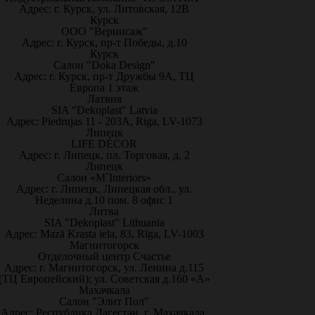
Адрес: г. Курск, ул. Литовская, 12В
Курск
ООО "Вернисаж"
Адрес: г. Курск, пр-т Победы, д.10
Курск
Салон "Doka Design"
Адрес: г. Курск, пр-т Дружбы 9А, ТЦ
Европа 1 этаж
Латвия
SIA "Dekoplast" Latvia
Адрес: Piedrujas 11 - 203A, Riga, LV-1073
Липецк
LIFE DÉCOR
Адрес: г. Липецк, пл. Торговая, д. 2
Липецк
Салон «M`Interiors»
Адрес: г. Липецк, Липецкая обл., ул.
Неделина д.10 пом. 8 офис 1
Литва
SIA "Dekoplast" Lithuania
Адрес: Mazā Krasta iela, 83, Rīga, LV-1003
Магнитогорск
Отделочный центр Счастье
Адрес: г. Магнитогорск, ул. Ленина д.115
(ТЦ Европейский); ул. Советская д.160 «А»
Махачкала
Салон "Элит Пол"
Адрес: Республика Дагестан, г. Махачкала,