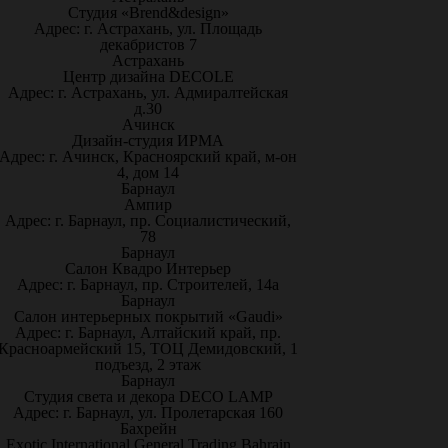
Студия «Brend&design»
Адрес: г. Астрахань, ул. Площадь
декабристов 7
Астрахань
Центр дизайна DECOLE
Адрес: г. Астрахань, ул. Адмиралтейская
д.30
Ачинск
Дизайн-студия ИРМА
Адрес: г. Ачинск, Красноярский край, м-он
4, дом 14
Барнаул
Ампир
Адрес: г. Барнаул, пр. Социалистический,
78
Барнаул
Салон Квадро Интерьер
Адрес: г. Барнаул, пр. Строителей, 14а
Барнаул
Салон интерьерных покрытий «Gaudi»
Адрес: г. Барнаул, Алтайский край, пр.
Красноармейский 15, ТОЦ Демидовский, 1
подъезд, 2 этаж
Барнаул
Студия света и декора DECO LAMP
Адрес: г. Барнаул, ул. Пролетарская 160
Бахрейн
Exotic International General Trading Bahrain