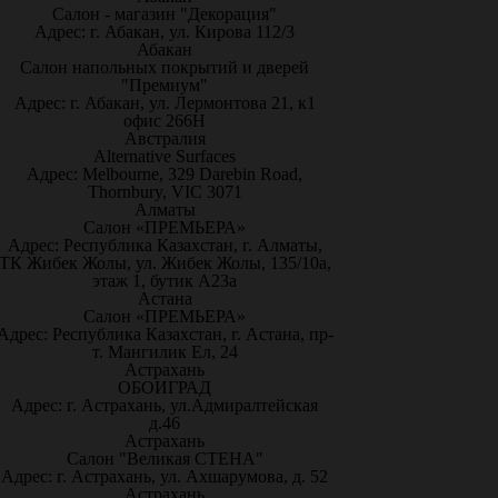
Салон - магазин "Декорация"
Адрес: г. Абакан, ул. Кирова 112/3
Абакан
Салон напольных покрытий и дверей
"Премиум"
Адрес: г. Абакан, ул. Лермонтова 21, к1
офис 266Н
Австралия
Alternative Surfaces
Адрес: Melbourne, 329 Darebin Road,
Thornbury, VIC 3071
Алматы
Салон «ПРЕМЬЕРА»
Адрес: Республика Казахстан, г. Алматы,
ТК Жибек Жолы, ул. Жибек Жолы, 135/10а,
этаж 1, бутик А23а
Астана
Салон «ПРЕМЬЕРА»
Адрес: Республика Казахстан, г. Астана, пр-
т. Мангилик Ел, 24
Астрахань
ОБОИГРАД
Адрес: г. Астрахань, ул.Адмиралтейская
д.46
Астрахань
Салон "Великая СТЕНА"
Адрес: г. Астрахань, ул. Ахшарумова, д. 52
Астрахань