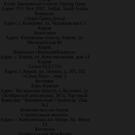
Exotic International General Trading Qatar
Адрес: P.O. Box 3507, Jeddah, Saudi Arabia
Кемерово
студия Гранд Декор
Адрес: г. Кемерово, ул. Черняховского 3
Киров
Акватория
Адрес: Кировская область, Киров, ул.
Милицейская 80
Киров
Компания «Ванная&Комната»
Адрес: г. Киров, ул. Комсомольская, дом 14
Киров
Салон ELETTO
Адрес: г. Киров, ул. Ленина, д. 205, ТЦ
«Green Haus», этаж 2
Коломна
Евро-Краски
Адрес: Московская область, г. Коломна, ул.
Октябрьской революции, 387а, Торговый
Комплекс "Коломенский Строитель" Пав.
№1
Комсомольск-на-Амуре
Строительная мозаика
Адрес: г. Комсомольск-на-Амуре, пр. Мира
13
Кострома
Дизайн-студия WowRoom