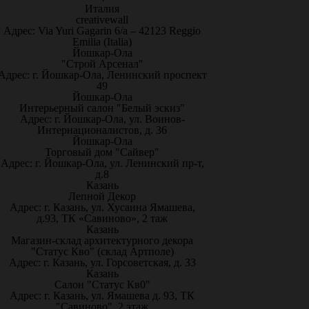
Италия
creativewall
Адрес: Via Yuri Gagarin 6/a – 42123 Reggio
Emilia (Italia)
Йошкар-Ола
"Строй Арсенал"
Адрес: г. Йошкар-Ола, Ленинский проспект
49
Йошкар-Ола
Интерьерный салон "Белый эскиз"
Адрес: г. Йошкар-Ола, ул. Воинов-
Интернационалистов, д. 36
Йошкар-Ола
Торговый дом "Сайвер"
Адрес: г. Йошкар-Ола, ул. Ленинский пр-т,
д.8
Казань
Лепной Декор
Адрес: г. Казань, ул. Хусаина Ямашева,
д.93, ТК «Савиново», 2 таж
Казань
Магазин-склад архитектурного декора
"Статус Кво" (склад Артполе)
Адрес: г. Казань, ул. Горсоветская, д. 33
Казань
Салон "Статус Кв0"
Адрес: г. Казань, ул. Ямашева д. 93, ТК
"Савиново", 2 этаж