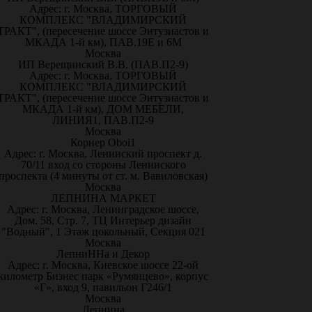
Адрес: г. Москва, ТОРГОВЫЙ
КОМПЛЕКС "ВЛАДИМИРСКИЙ
ТРАКТ", (пересечение шоссе Энтузиастов и
МКАДА 1-й км), ПАВ.19Е и 6М
Москва
ИП Верещинский В.В. (ПАВ.П2-9)
Адрес: г. Москва, ТОРГОВЫЙ
КОМПЛЕКС "ВЛАДИМИРСКИЙ
ТРАКТ", (пересечение шоссе Энтузиастов и
МКАДА 1-й км), ДОМ МЕБЕЛИ,
ЛИНИЯ1, ПАВ.П2-9
Москва
Корнер Oboi1
Адрес: г. Москва, Ленинский проспект д.
70/11 вход со стороны Ленинского
проспекта (4 минуты от ст. м. Вавиловская)
Москва
ЛЕПНИНА МАРКЕТ
Адрес: г. Москва, Ленинградское шоссе,
Дом. 58, Стр. 7, ТЦ Интерьер дизайн
"Водный", 1 Этаж цокольный, Секция 021
Москва
ЛепниННа и Декор
Адрес: г. Москва, Киевское шоссе 22-ой
километр Бизнес парк «Румянцево», корпус
«Г», вход 9, павильон Г246/1
Москва
Лепнина