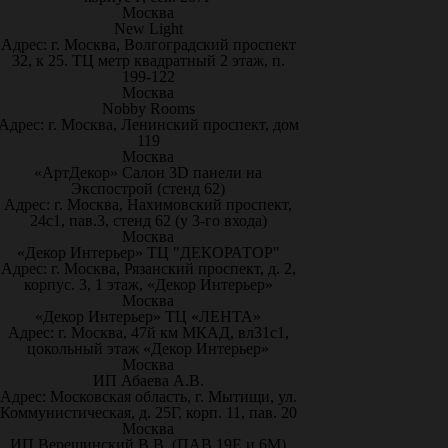
Москва
New Light
Адрес: г. Москва, Волгоградский проспект
32, к 25. ТЦ метр квадратный 2 этаж, п.
199-122
Москва
Nobby Rooms
Адрес: г. Москва, Ленинский проспект, дом
119
Москва
«АртДекор» Салон 3D панели на
Экспострой (стенд 62)
Адрес: г. Москва, Нахимовский проспект,
24с1, пав.3, стенд 62 (у 3-го входа)
Москва
«Декор Интерьер» ТЦ "ДЕКОРАТОР"
Адрес: г. Москва, Рязанский проспект, д. 2,
корпус. 3, 1 этаж, «Декор Интерьер»
Москва
«Декор Интерьер» ТЦ «ЛЕНТА»
Адрес: г. Москва, 47й км МКАД, вл31с1,
цокольный этаж «Декор Интерьер»
Москва
ИП Абаева А.В.
Адрес: Московская область, г. Мытищи, ул.
Коммунистическая, д. 25Г, корп. 11, пав. 20
Москва
ИП Верещинский В.В. (ПАВ.19Е и 6М)