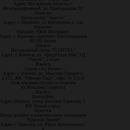
Адрес: Московская область, г.
Железнодорожный, ул. Пригородная, 92
Иваново
Декор-центр "Арагон"
Адрес: г. Иваново, ул. Крутицкая, д. 14а
Иваново
Магазин «Твой Интерьер»
Адрес: г. Иваново, проспект Текстильщиков
80 ТЦ Аксон
Ижевск
Интерьерный салон "CAPITEL"
Адрес: г. Ижевск, ул. Удмуртская 304е, ТЦ
"Орион", 2 этаж
Ижевск
Салон «Art Room»
Адрес: г. Ижевск, ул. Максима Горького,
д.157, ЖК "Ривьера Парк", офис № 5 (1-й
этаж, входная группа со стороны
ул.Максима Горького)
Ижевск
ЦентрДеко
Адрес: Ижевск, улица Василия Тарасова, 7,
ЖК Новый город.
Иркутск
Центр дизайна и комплектации интерьеров
"Красная Линия"
Адрес: г. Иркутск, ул. Юрия Левитанского,
4