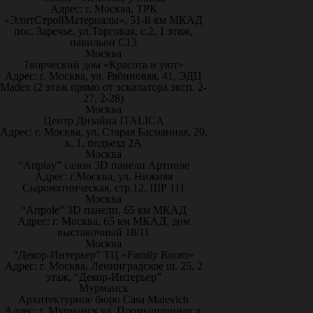
Адрес: г. Москва, ТРК
«ЭлитСтройМатериалы», 51-й км МКАД
пос. Заречье, ул.Торговая, с.2, 1 этаж,
павильон С13
Москва
Творческий дом «Красота и уют»
Адрес: г. Москва, ул. Рябиновая, 41, ЭДЦ
Madex (2 этаж прямо от эскалатора эксп. 2-
27, 2-28)
Москва
Центр Дизайна ITALICA
Адрес: г. Москва, ул. Старая Басманная, 20,
к. 1, подъезд 2А
Москва
“Artplay” салон 3D панели Артполе
Адрес: г.Москва, ул. Нижняя
Сыромятническая, стр.12, ШР 111
Москва
“Artpole” 3D панели, 65 км МКАД
Адрес: г. Москва, 65 км МКАД, дом
выставочный 18/11
Москва
“Декор-Интерьер” ТЦ «Family Room»
Адрес: г. Москва, Ленинградское ш. 25, 2
этаж, “Декор-Интерьер”
Мурманск
Архитектурное бюро Casa Malevich
Адрес: г. Мурманск ул. Промышленная д.