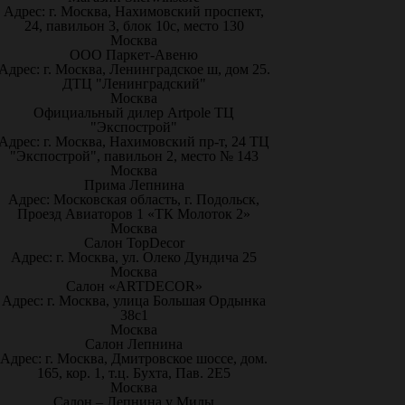
Адрес: г. Москва, Нахимовский проспект,
24, павильон 3, блок 10с, место 130
Москва
ООО Паркет-Авeню
Адрес: г. Москва, Ленинградское ш, дом 25.
ДТЦ "Ленинградский"
Москва
Официальный дилер Artpole ТЦ
"Экспострой"
Адрес: г. Москва, Нахимовский пр-т, 24 ТЦ
"Экспострой", павильон 2, место № 143
Москва
Прима Лепнина
Адрес: Московская область, г. Подольск,
Проезд Авиаторов 1 «ТК Молоток 2»
Москва
Салон TopDecor
Адрес: г. Москва, ул. Олеко Дундича 25
Москва
Салон «ARTDECOR»
Адрес: г. Москва, улица Большая Ордынка
38с1
Москва
Салон Лепнина
Адрес: г. Москва, Дмитровское шоссе, дом.
165, кор. 1, т.ц. Бухта, Пав. 2Е5
Москва
Салон – Лепнина у Милы