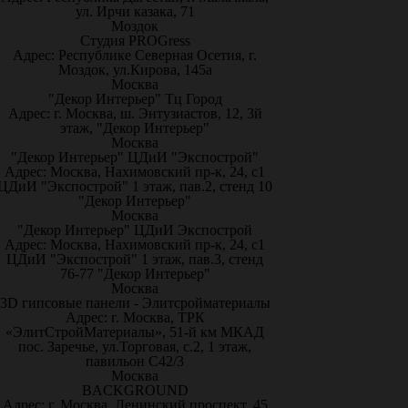
ул. Ирчи казака, 71
Моздок
Студия PROGress
Адрес: Республике Северная Осетия, г.
Моздок, ул.Кирова, 145а
Москва
"Декор Интерьер" Тц Город
Адрес: г. Москва, ш. Энтузиастов, 12, 3й
этаж, "Декор Интерьер"
Москва
"Декор Интерьер" ЦДиИ "Экспострой"
Адрес: Москва, Нахимовский пр-к, 24, с1
ЦДиИ "Экспострой" 1 этаж, пав.2, стенд 10
"Декор Интерьер"
Москва
"Декор Интерьер" ЦДиИ Экспострой
Адрес: Москва, Нахимовский пр-к, 24, с1
ЦДиИ "Экспострой" 1 этаж, пав.3, стенд
76-77 "Декор Интерьер"
Москва
3D гипсовые панели - Элитсройматериалы
Адрес: г. Москва, ТРК
«ЭлитСтройМатериалы», 51-й км МКАД
пос. Заречье, ул.Торговая, с.2, 1 этаж,
павильон С42/3
Москва
BACKGROUND
Адрес: г. Москва, Ленинский проспект, 45