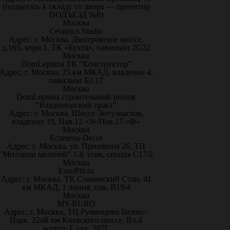
(подъехать к складу со двора — ориентир
ПОДЪЕЗД №8)
Москва
Ceramics Studio
Адрес: г. Москва, Дмитровское шоссе,
д.165, корп.1, ТК «Бухта», павильон 2G22
Москва
DomLepnina ТК "Конструктор"
Адрес: г. Москва, 25 км МКАД, владение 4,
павильон Б2.17
Москва
DomLepnina строительный рынок
"Владимирский тракт"
Адрес: г. Москва, Шоссе Энтузиастов,
владение 19, Пав.12 «З»/Пав.17 «Ф»
Москва
Ecumena-Decor
Адрес: г. Москва, ул. Пришвина 26, ТЦ
"Миллион мелочей" 1-й этаж, секция С17/2
Москва
EuroPlit.ru
Адрес: г. Москва, ТК Славянский Стан, 41
км МКАД, 1 линия, пав. В19/4
Москва
MY-BURO
Адрес: г. Москва, ТЦ Румянцево Бизнес-
Парк. 22ой км Киевского шоссе. Вл.4
корпус Г, сек. 207Г