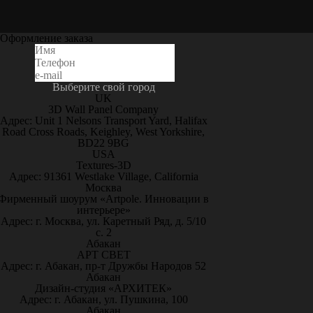
Оформление заказа
Выберите свой город
UK
3D Wall Panel Company
Адрес: Unit 1 Nelsons Transport Yard, Halifax
Road Cross Roads, Keighley, West Yorkshire,
BD22 9BG
USA
Textures-3D
Адрес: 91361 Westlake Village, California
Москва
Фирменный шоурум «Artpole. Инновации в
интерьере»
Адрес: г. Москва, ул. Каретный Ряд, д. 5/10
с. 2
Абакан
АРТ СВЕТ
Адрес: г. Абакан, пр-т Дружбы Народов 52
Абакан
Дизайн-студия «АРХИТЕК»
Адрес: г. Абакан, ул. Пушкина, 100
Абакан