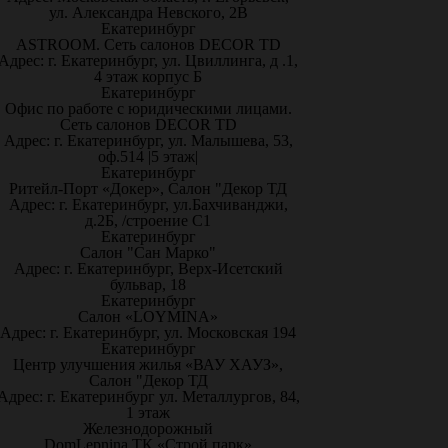
ул. Александра Невского, 2В
Екатеринбург
ASTROOM. Сеть салонов DECOR TD
Адрес: г. Екатеринбург, ул. Цвиллинга, д .1,
4 этаж корпус Б
Екатеринбург
Офис по работе с юридическими лицами.
Сеть салонов DECOR TD
Адрес: г. Екатеринбург, ул. Малышева, 53,
оф.514 |5 этаж|
Екатеринбург
Ритейл-Порт «Докер», Салон "Декор ТД
Адрес: г. Екатеринбург, ул.Бахчиванджи,
д.2Б, /строение С1
Екатеринбург
Салон "Сан Марко"
Адрес: г. Екатеринбург, Верх-Исетский
бульвар, 18
Екатеринбург
Салон «LOYMINA»
Адрес: г. Екатеринбург, ул. Московская 194
Екатеринбург
Центр улучшения жилья «ВАУ ХАУЗ»,
Салон "Декор ТД
Адрес: г. Екатеринбург ул. Металлургов, 84,
1 этаж
Железнодорожный
DomLepnina ТК «Строй парк»