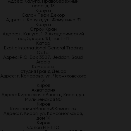
Адрес: Калуга, Правобережный
проезд, 13
Калуга
Салон Тефи Декор
Адрес: г. Калуга, ул. Фомушина 31
Калуга
Строй Край
Адрес: г. Калуга, 1-й Академический
пр., 5, корп. 1Д, пав Г-11
Катар
Exotic International General Trading
Qatar
Адрес: P.O. Box 3507, Jeddah, Saudi
Arabia
Кемерово
студия Гранд Декор
Адрес: г. Кемерово, ул. Черняховского
3
Киров
Акватория
Адрес: Кировская область, Киров, ул.
Милицейская 80
Киров
Компания «Ванная&Комната»
Адрес: г. Киров, ул. Комсомольская,
дом 14
Киров
Салон ELETTO