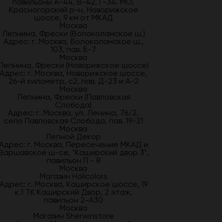
павильоны А-44, В-42, Г-34. МО,
Красногорский р-н, Новорижское
шоссе, 9 км от МКАД
Москва
Лепнина, Фрески (Волоколамское ш.)
Адрес: г. Москва, Волоколамское ш.,
103, пав. Б-7
Москва
Лепнина, Фрески (Новорижское шоссе)
Адрес: г. Москва, Новорижское шоссе,
26-й километр, с2, пав. Д-23 и А-2
Москва
Лепнина, Фрески (Павловская
Слобода)
Адрес: г. Москва, ул. Ленина, 76/2,
село Павловская Слобода, пав. 19-21
Москва
Лепной Декор
Адрес: г. Москва, Пересечение МКАД и
Варшавское ш-се, "Каширский двор 3",
павильон П - 8
Москва
Магазин Holicolors
Адрес: г. Москва, Каширское шоссе, 19
к.1 ТК Каширский Двор, 2 этаж,
павильон 2-А30
Москва
Магазин Sherwinstore