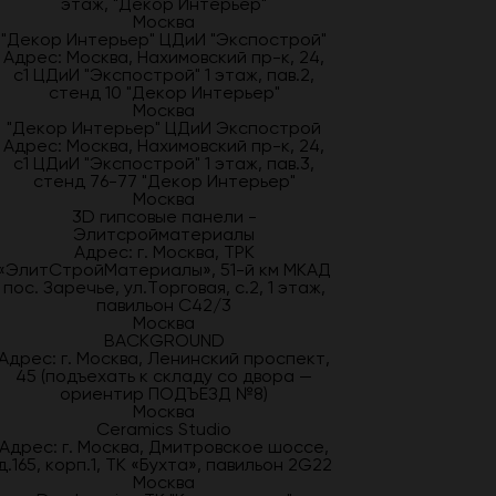
этаж, "Декор Интерьер"
Москва
"Декор Интерьер" ЦДиИ "Экспострой"
Адрес: Москва, Нахимовский пр-к, 24,
с1 ЦДиИ "Экспострой" 1 этаж, пав.2,
стенд 10 "Декор Интерьер"
Москва
"Декор Интерьер" ЦДиИ Экспострой
Адрес: Москва, Нахимовский пр-к, 24,
с1 ЦДиИ "Экспострой" 1 этаж, пав.3,
стенд 76-77 "Декор Интерьер"
Москва
3D гипсовые панели -
Элитсройматериалы
Адрес: г. Москва, ТРК
«ЭлитСтройМатериалы», 51-й км МКАД
пос. Заречье, ул.Торговая, с.2, 1 этаж,
павильон С42/3
Москва
BACKGROUND
Адрес: г. Москва, Ленинский проспект,
45 (подъехать к складу со двора —
ориентир ПОДЪЕЗД №8)
Москва
Ceramics Studio
Адрес: г. Москва, Дмитровское шоссе,
д.165, корп.1, ТК «Бухта», павильон 2G22
Москва