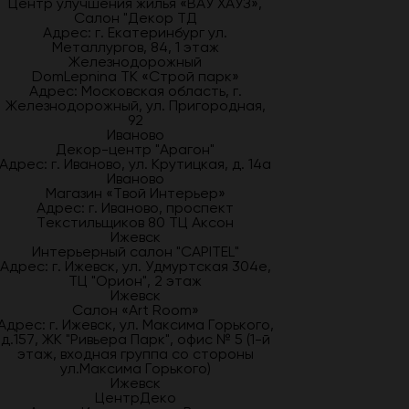
Центр улучшения жилья «ВАУ ХАУЗ»,
Салон "Декор ТД
Адрес: г. Екатеринбург ул.
Металлургов, 84, 1 этаж
Железнодорожный
DomLepnina ТК «Строй парк»
Адрес: Московская область, г.
Железнодорожный, ул. Пригородная,
92
Иваново
Декор-центр "Арагон"
Адрес: г. Иваново, ул. Крутицкая, д. 14а
Иваново
Магазин «Твой Интерьер»
Адрес: г. Иваново, проспект
Текстильщиков 80 ТЦ Аксон
Ижевск
Интерьерный салон "CAPITEL"
Адрес: г. Ижевск, ул. Удмуртская 304е,
ТЦ "Орион", 2 этаж
Ижевск
Салон «Art Room»
Адрес: г. Ижевск, ул. Максима Горького,
д.157, ЖК "Ривьера Парк", офис № 5 (1-й
этаж, входная группа со стороны
ул.Максима Горького)
Ижевск
ЦентрДеко