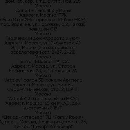
дом. 165, кор. 1, т.ц. Бухта, Пав. 2Е5
Москва
Салон – Лепнина у Милы
Адрес: г. Москва, ТРК
«ЭлитСтройМатериалы», 51-й км МКАД
пос. Заречье, ул.Торговая, с.2, 1 этаж,
павильон С13
Москва
Творческий дом «Красота и уют»
Адрес: г. Москва, ул. Рябиновая, 41,
ЭДЦ Madex (2 этаж прямо от
эскалатора эксп. 2-27, 2-28)
Москва
Центр Дизайна ITALICA
Адрес: г. Москва, ул. Старая
Басманная, 20, к. 1, подъезд 2А
Москва
“Artplay” салон 3D панели Артполе
Адрес: г.Москва, ул. Нижняя
Сыромятническая, стр.12, ШР 111
Москва
“Artpole” 3D панели, 65 км МКАД
Адрес: г. Москва, 65 км МКАД, дом
выставочный 18/11
Москва
“Декор-Интерьер” ТЦ «Family Room»
Адрес: г. Москва, Ленинградское ш. 25,
2 этаж, “Декор-Интерьер”