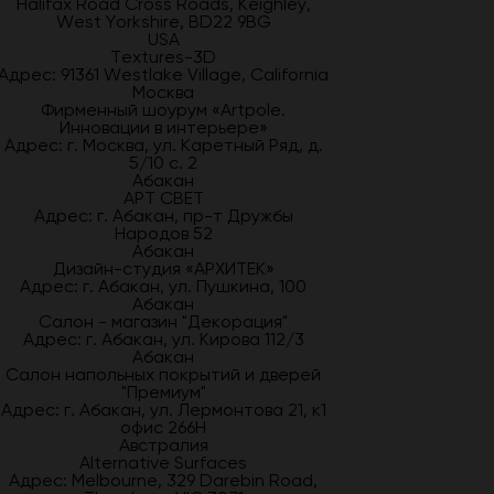
Halifax Road Cross Roads, Keighley,
West Yorkshire, BD22 9BG
USA
Textures-3D
Адрес: 91361 Westlake Village, California
Москва
Фирменный шоурум «Artpole.
Инновации в интерьере»
Адрес: г. Москва, ул. Каретный Ряд, д.
5/10 с. 2
Абакан
АРТ СВЕТ
Адрес: г. Абакан, пр-т Дружбы
Народов 52
Абакан
Дизайн-студия «АРХИТЕК»
Адрес: г. Абакан, ул. Пушкина, 100
Абакан
Салон - магазин "Декорация"
Адрес: г. Абакан, ул. Кирова 112/3
Абакан
Салон напольных покрытий и дверей
"Премиум"
Адрес: г. Абакан, ул. Лермонтова 21, к1
офис 266Н
Австралия
Alternative Surfaces
Адрес: Melbourne, 329 Darebin Road,