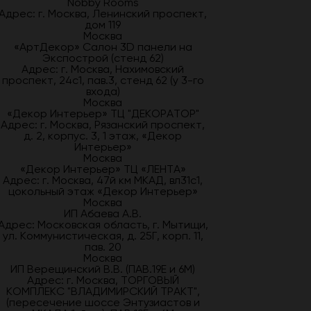
Nobby Rooms
Адрес: г. Москва, Ленинский проспект,
дом 119
Москва
«АртДекор» Салон 3D панели на
Экспострой (стенд 62)
Адрес: г. Москва, Нахимовский
проспект, 24с1, пав.3, стенд 62 (у 3-го
входа)
Москва
«Декор Интерьер» ТЦ "ДЕКОРАТОР"
Адрес: г. Москва, Рязанский проспект,
д. 2, корпус. 3, 1 этаж, «Декор
Интерьер»
Москва
«Декор Интерьер» ТЦ «ЛЕНТА»
Адрес: г. Москва, 47й км МКАД, вл31с1,
цокольный этаж «Декор Интерьер»
Москва
ИП Абаева А.В.
Адрес: Московская область, г. Мытищи,
ул. Коммунистическая, д. 25Г, корп. 11,
пав. 20
Москва
ИП Верещинский В.В. (ПАВ.19Е и 6М)
Адрес: г. Москва, ТОРГОВЫЙ
КОМПЛЕКС "ВЛАДИМИРСКИЙ ТРАКТ",
(пересечение шоссе Энтузиастов и