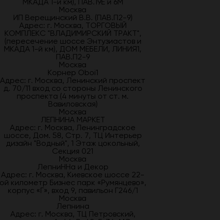
МКАДА 1-й км), ПАВ.19Е и 6М
Москва
ИП Верещинский В.В. (ПАВ.П2-9)
Адрес: г. Москва, ТОРГОВЫЙ
КОМПЛЕКС "ВЛАДИМИРСКИЙ ТРАКТ",
(пересечение шоссе Энтузиастов и
МКАДА 1-й км), ДОМ МЕБЕЛИ, ЛИНИЯ1,
ПАВ.П2-9
Москва
Корнер Oboi1
Адрес: г. Москва, Ленинский проспект
д. 70/11 вход со стороны Ленинского
проспекта (4 минуты от ст. м.
Вавиловская)
Москва
ЛЕПНИНА МАРКЕТ
Адрес: г. Москва, Ленинградское
шоссе, Дом. 58, Стр. 7, ТЦ Интерьер
дизайн "Водный", 1 Этаж цокольный,
Секция 021
Москва
ЛепниННа и Декор
Адрес: г. Москва, Киевское шоссе 22-
ой километр Бизнес парк «Румянцево»,
корпус «Г», вход 9, павильон Г246/1
Москва
Лепнина
Адрес: г. Москва, ТЦ Петровский,