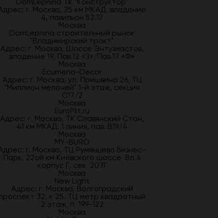
DomLepnina ТК "Конструктор"
Адрес: г. Москва, 25 км МКАД, владение
4, павильон Б2.17
Москва
DomLepnina строительный рынок
"Владимирский тракт"
Адрес: г. Москва, Шоссе Энтузиастов,
владение 19, Пав.12 «З»/Пав.17 «Ф»
Москва
Ecumena-Decor
Адрес: г. Москва, ул. Пришвина 26, ТЦ
"Миллион мелочей" 1-й этаж, секция
С17/2
Москва
EuroPlit.ru
Адрес: г. Москва, ТК Славянский Стан,
41 км МКАД, 1 линия, пав. В19/4
Москва
MY-BURO
Адрес: г. Москва, ТЦ Румянцево Бизнес-
Парк. 22ой км Киевского шоссе. Вл.4
корпус Г, сек. 207Г
Москва
New Light
Адрес: г. Москва, Волгоградский
проспект 32, к 25. ТЦ метр квадратный
2 этаж, п. 199-122
Москва