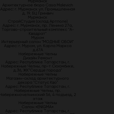
Мурманск
Архитектурное бюро Casa Malevich
Адрес: г. Мурманск ул. Промышленная
д. 19. БЦ Гринвич
Мурманск
СтройСтудия (склад Артполе)
Адрес: г. Мурманск, пр. Ленина 27а,
Торгово-строительный комплекс "А-
Квадрат"
Муром
Интерьерный салон "МОДНЫЕ ОБОИ"
Адрес: г. Муром, ул. Карла Маркса
д.67А
Набережные Челны
Дизайн Ремонт
Адрес: Республике Татарстан, г.
Набережные Челны, пр-т Сююмбике,
д.36, ЖК"Сердце города"
Набережные Челны
Магазин-склад архитектурного
декора "Статус Кво"
Адрес: Республике Татарстан, г.
Набережные Челны, пр.
Набережночелнинский 56, 4 подъезд, 2
этаж
Набережные Челны
Салон «ENIGMA»
Адрес: Республике Татарстан, г.