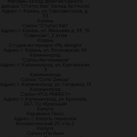
Магазин-склад архитектурного
декора "Статус Кво" (склад Артполе)
Адрес: г. Казань, ул. Горсоветская, д.
33
Казань
Салон "Статус Кв0"
Адрес: г. Казань, ул. Ямашева д. 93, ТК
"Савиново", 2 этаж
Казань
Студия интерьера «My design»
Адрес: г. Казань, ул. Московская, 60
Калининград
"Салон Интерьеров"
Адрес: г. Калининград, ул. Курганская,
3
Калининград
Салон "Соло Декор"
Адрес: г. Калининград, ул. Гагарина, 13
Калининград
Салон «POL MARKET»
Адрес: г. Калининград, ул. Красная,
247, ТЦ «Красный»
Калуга
Керамика Люкс
Адрес: г. Калуга, переулок
Воскресенский 29, стр.2
Калуга
Салон «Ле Вин»