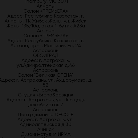
Thornbury, VIC 3071
Алматы
Салон «ПРЕМЬЕРА»
Адрес: Республика Казахстан, г.
Алматы, ТК Жибек Жолы, ул. Жибек
Жолы, 135/10а, этаж 1, бутик А23а
Астана
Салон «ПРЕМЬЕРА»
Адрес: Республика Казахстан, г.
Астана, пр-т. Мангилик Ел, 24
Астрахань
ОБОИГРАД
Адрес: г. Астрахань,
ул.Адмиралтейская д.46
Астрахань
Салон "Великая СТЕНА"
Адрес: г. Астрахань, ул. Ахшарумова, д.
52
Астрахань
Студия «Brend&design»
Адрес: г. Астрахань, ул. Площадь
декабристов 7
Астрахань
Центр дизайна DECOLE
Адрес: г. Астрахань, ул.
Адмиралтейская д.30
Ачинск
Дизайн-студия ИРМА