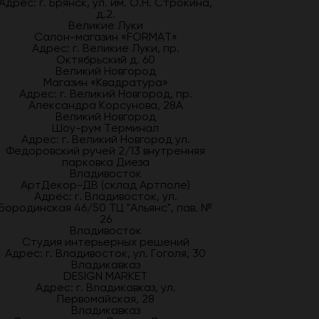
Адрес: г. Брянск, ул. им. О.Н. Строкина,
д.2.
Великие Луки
Салон-магазин «FORMAT»
Адрес: г. Великие Луки, пр.
Октябрьский д. 60
Великий Новгород
Магазин «Квадратура»
Адрес: г. Великий Новгород, пр.
Александра Корсунова, 28А
Великий Новгород
Шоу-рум Терминал
Адрес: г. Великий Новгород ул.
Федоровский ручей 2/13 внутренняя
парковка Диеза
Владивосток
АртДекор-ДВ (склад Артполе)
Адрес: г. Владивосток, ул.
Бородинская 46/50 ТЦ "Альянс", пав. №
26
Владивосток
Студия интерьерных решений
Адрес: г. Владивосток, ул. Гоголя, 30
Владикавказ
DESIGN MARKET
Адрес: г. Владикавказ, ул.
Первомайская, 28
Владикавказ