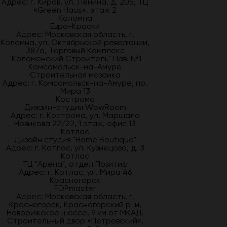
Адрес: г. Киров, ул. Ленина, д. 205, ТЦ
«Green Haus», этаж 2
Коломна
Евро-Краски
Адрес: Московская область, г.
Коломна, ул. Октябрьской революции,
387а, Торговый Комплекс
"Коломенский Строитель" Пав. №1
Комсомольск-на-Амуре
Строительная мозаика
Адрес: г. Комсомольск-на-Амуре, пр.
Мира 13
Кострома
Дизайн-студия WowRoom
Адрес: г. Кострома, ул. Маршала
Новикова 22/22, 1 этаж, офис 13
Котлас
Дизайн студия "Home Boutique"
Адрес: г. Котлас, ул. Кузнецова, д. 3
Котлас
ТЦ "Арена", отдел Позитиф
Адрес: г. Котлас, ул. Мира 46
Красногорск
FDPmaster
Адрес: Московская область, г.
Красногорск, Красногорский р-н,
Новорижское шоссе, 9 км от МКАД.
Строительный двор «Петровский»,