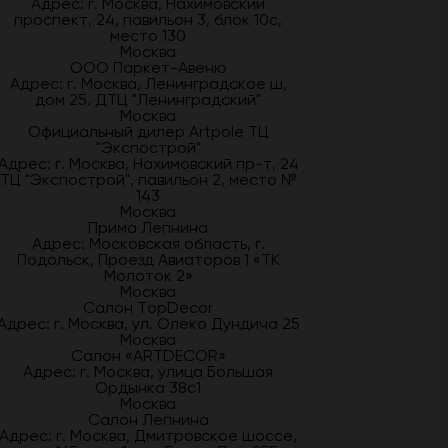
Адрес: г. Москва, Нахимовский
проспект, 24, павильон 3, блок 10с,
место 130
Москва
ООО Паркет-Авeню
Адрес: г. Москва, Ленинградское ш,
дом 25. ДТЦ "Ленинградский"
Москва
Официальный дилер Artpole ТЦ
"Экспострой"
Адрес: г. Москва, Нахимовский пр-т, 24
ТЦ "Экспострой", павильон 2, место №
143
Москва
Прима Лепнина
Адрес: Московская область, г.
Подольск, Проезд Авиаторов 1 «ТК
Молоток 2»
Москва
Салон TopDecor
Адрес: г. Москва, ул. Олеко Дундича 25
Москва
Салон «ARTDECOR»
Адрес: г. Москва, улица Большая
Ордынка 38с1
Москва
Салон Лепнина
Адрес: г. Москва, Дмитровское шоссе,