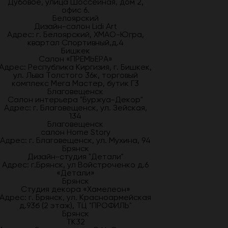
Дубовое, улица Шоссейная, дом 2,
офис 6.
Белоярский
Дизайн-салон Lidi Art
Адрес: г. Белоярский, ХМАО-Югра,
квартал Спортивный,д.4
Бишкек
Салон «ПРЕМЬЕРА»
Адрес: Республика Киргизия, г. Бишкек,
ул. Льва Толстого 36к, торговый
комплекс Мега Мастер, бутик Г3
Благовещенск
Салон интерьера "Буржуа-Декор"
Адрес: г. Благовещенск, ул. Зейская,
134
Благовещенск
салон Home Story
Адрес: г. Благовещенск, ул. Мухина, 94
Брянск
Дизайн-студия "Детали"
Адрес: г.Брянск, ул Войстроченко д.6
«Детали»
Брянск
Студия декора «Хамелеон»
Адрес: г. Брянск, ул. Красноармейская
д.93б (2 этаж), ТЦ "ПРОФИЛЬ"
Брянск
ТК32