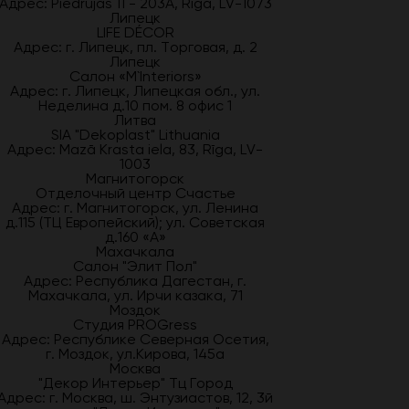
Адрес: Piedrujas 11 - 203A, Riga, LV-1073
Липецк
LIFE DÉCOR
Адрес: г. Липецк, пл. Торговая, д. 2
Липецк
Салон «M`Interiors»
Адрес: г. Липецк, Липецкая обл., ул.
Неделина д.10 пом. 8 офис 1
Литва
SIA "Dekoplast" Lithuania
Адрес: Mazā Krasta iela, 83, Rīga, LV-
1003
Магнитогорск
Отделочный центр Счастье
Адрес: г. Магнитогорск, ул. Ленина
д.115 (ТЦ Европейский); ул. Советская
д.160 «А»
Махачкала
Салон "Элит Пол"
Адрес: Республика Дагестан, г.
Махачкала, ул. Ирчи казака, 71
Моздок
Студия PROGress
Адрес: Республике Северная Осетия,
г. Моздок, ул.Кирова, 145а
Москва
"Декор Интерьер" Тц Город
Адрес: г. Москва, ш. Энтузиастов, 12, 3й