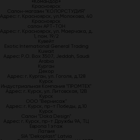
«Командор»
Красноярск
Салон-магазин "КОЛОРСТУДИЯ"
Адрес: г. Красноярск, ул.Молокова, 40
Красноярск
салон АРТ-ТОН
Адрес: г. Красноярск, ул. Маерчака, д.
1, пом. 19/2
Кувейт
Exotic International General Trading
Kuwait
Адрес: P.O. Box 3507, Jeddah, Saudi
Arabia
Курган
Декор
Адрес: г. Курган, ул. Гоголя, д.128
Курск
Индустриальная Компания "ПРОМТЕХ"
Адрес: г. Курск, ул. Литовская, 12В
Курск
ООО "Вернисаж"
Адрес: г. Курск, пр-т Победы, д.10
Курск
Салон "Doka Design"
Адрес: г. Курск, пр-т Дружбы 9А, ТЦ
Европа 1 этаж
Латвия
SIA "Dekoplast" Latvia