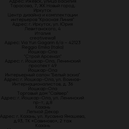
Адрес: Ижевск, улица Василия
Тарасова, 7, ЖК Новый город.
Иркутск
Центр дизайна и комплектации
интерьеров "Красная Линия"
Адрес: г. Иркутск, ул. Юрия
Левитанского, 4
Италия
creativewall
Адрес: Via Yuri Gagarin 6/a – 42123
Reggio Emilia (Italia)
Йошкар-Ола
"Строй Арсенал"
Адрес: г. Йошкар-Ола, Ленинский
проспект 49
Йошкар-Ола
Интерьерный салон "Белый эскиз"
Адрес: г. Йошкар-Ола, ул. Воинов-
Интернационалистов, д. 36
Йошкар-Ола
Торговый дом "Сайвер"
Адрес: г. Йошкар-Ола, ул. Ленинский
пр-т, д.8
Казань
Лепной Декор
Адрес: г. Казань, ул. Хусаина Ямашева,
д.93, ТК «Савиново», 2 таж
Казань