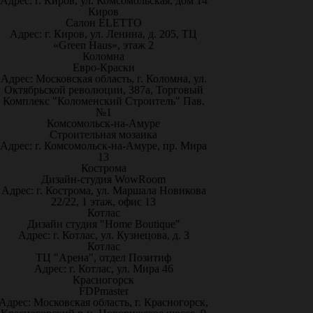
Адрес: г. Киров, ул. Комсомольская, дом 14
Киров
Салон ELETTO
Адрес: г. Киров, ул. Ленина, д. 205, ТЦ
«Green Haus», этаж 2
Коломна
Евро-Краски
Адрес: Московская область, г. Коломна, ул.
Октябрьской революции, 387а, Торговый
Комплекс "Коломенский Строитель" Пав.
№1
Комсомольск-на-Амуре
Строительная мозаика
Адрес: г. Комсомольск-на-Амуре, пр. Мира
13
Кострома
Дизайн-студия WowRoom
Адрес: г. Кострома, ул. Маршала Новикова
22/22, 1 этаж, офис 13
Котлас
Дизайн студия "Home Boutique"
Адрес: г. Котлас, ул. Кузнецова, д. 3
Котлас
ТЦ "Арена", отдел Позитиф
Адрес: г. Котлас, ул. Мира 46
Красногорск
FDPmaster
Адрес: Московская область, г. Красногорск,