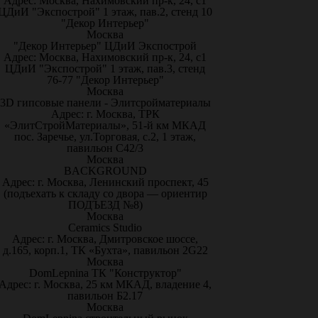
Адрес: Москва, Нахимовский пр-к, 24, с1
ЦДиИ "Экспострой" 1 этаж, пав.2, стенд 10
"Декор Интерьер"
Москва
"Декор Интерьер" ЦДиИ Экспострой
Адрес: Москва, Нахимовский пр-к, 24, с1
ЦДиИ "Экспострой" 1 этаж, пав.3, стенд
76-77 "Декор Интерьер"
Москва
3D гипсовые панели - Элитсройматериалы
Адрес: г. Москва, ТРК
«ЭлитСтройМатериалы», 51-й км МКАД
пос. Заречье, ул.Торговая, с.2, 1 этаж,
павильон С42/3
Москва
BACKGROUND
Адрес: г. Москва, Ленинский проспект, 45
(подъехать к складу со двора — ориентир
ПОДЪЕЗД №8)
Москва
Ceramics Studio
Адрес: г. Москва, Дмитровское шоссе,
д.165, корп.1, ТК «Бухта», павильон 2G22
Москва
DomLepnina ТК "Конструктор"
Адрес: г. Москва, 25 км МКАД, владение 4,
павильон Б2.17
Москва