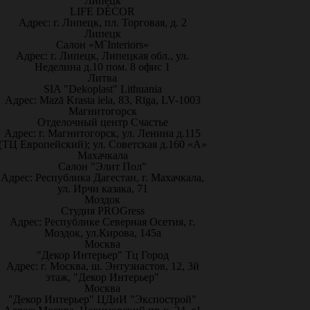
Липецк
LIFE DÉCOR
Адрес: г. Липецк, пл. Торговая, д. 2
Липецк
Салон «M`Interiors»
Адрес: г. Липецк, Липецкая обл., ул.
Неделина д.10 пом. 8 офис 1
Литва
SIA "Dekoplast" Lithuania
Адрес: Mazā Krasta iela, 83, Rīga, LV-1003
Магнитогорск
Отделочный центр Счастье
Адрес: г. Магнитогорск, ул. Ленина д.115
(ТЦ Европейский); ул. Советская д.160 «А»
Махачкала
Салон "Элит Пол"
Адрес: Республика Дагестан, г. Махачкала,
ул. Ирчи казака, 71
Моздок
Студия PROGress
Адрес: Республике Северная Осетия, г.
Моздок, ул.Кирова, 145а
Москва
"Декор Интерьер" Тц Город
Адрес: г. Москва, ш. Энтузиастов, 12, 3й
этаж, "Декор Интерьер"
Москва
"Декор Интерьер" ЦДиИ "Экспострой"