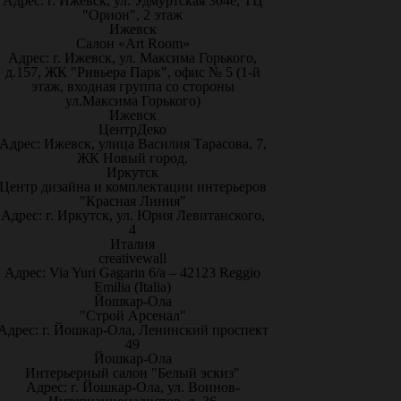
Адрес: г. Ижевск, ул. Удмуртская 304е, ТЦ
"Орион", 2 этаж
Ижевск
Салон «Art Room»
Адрес: г. Ижевск, ул. Максима Горького,
д.157, ЖК "Ривьера Парк", офис № 5 (1-й
этаж, входная группа со стороны
ул.Максима Горького)
Ижевск
ЦентрДеко
Адрес: Ижевск, улица Василия Тарасова, 7,
ЖК Новый город.
Иркутск
Центр дизайна и комплектации интерьеров
"Красная Линия"
Адрес: г. Иркутск, ул. Юрия Левитанского,
4
Италия
creativewall
Адрес: Via Yuri Gagarin 6/a – 42123 Reggio
Emilia (Italia)
Йошкар-Ола
"Строй Арсенал"
Адрес: г. Йошкар-Ола, Ленинский проспект
49
Йошкар-Ола
Интерьерный салон "Белый эскиз"
Адрес: г. Йошкар-Ола, ул. Воинов-