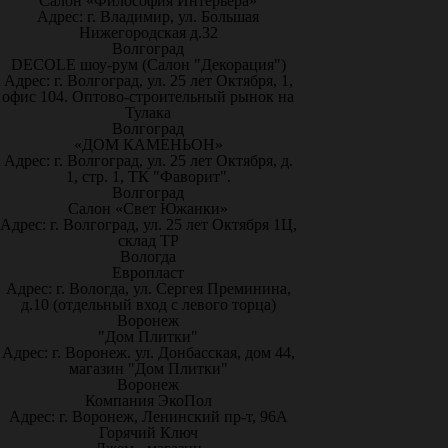
Салон «Философия Интерьера»
Адрес: г. Владимир, ул. Большая
Нижегородская д.32
Волгоград
DECOLE шоу-рум (Салон "Декорация")
Адрес: г. Волгоград, ул. 25 лет Октября, 1,
офис 104. Оптово-строительный рынок на
Тулака
Волгоград
«ДОМ КАМЕНЬОН»
Адрес: г. Волгоград, ул. 25 лет Октября, д.
1, стр. 1, ТК "Фаворит".
Волгоград
Салон «Свет Южанки»
Адрес: г. Волгоград, ул. 25 лет Октября 1Ц,
склад ТР
Вологда
Европласт
Адрес: г. Вологда, ул. Сергея Преминина,
д.10 (отдельный вход с левого торца)
Воронеж
"Дом Плитки"
Адрес: г. Воронеж. ул. Донбасская, дом 44,
магазин "Дом Плитки"
Воронеж
Компания ЭкоПол
Адрес: г. Воронеж, Ленинский пр-т, 96А
Горячий Ключ