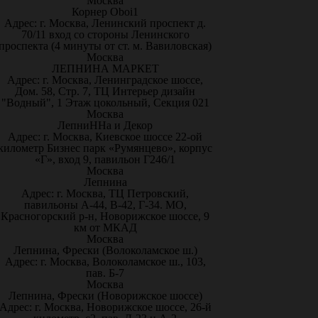
Москва
Корнер Oboi1
Адрес: г. Москва, Ленинский проспект д.
70/11 вход со стороны Ленинского
проспекта (4 минуты от ст. м. Вавиловская)
Москва
ЛЕПНИНА МАРКЕТ
Адрес: г. Москва, Ленинградское шоссе,
Дом. 58, Стр. 7, ТЦ Интерьер дизайн
"Водный", 1 Этаж цокольный, Секция 021
Москва
ЛепниННа и Декор
Адрес: г. Москва, Киевское шоссе 22-ой
километр Бизнес парк «Румянцево», корпус
«Г», вход 9, павильон Г246/1
Москва
Лепнина
Адрес: г. Москва, ТЦ Петровский,
павильоны А-44, В-42, Г-34. МО,
Красногорский р-н, Новорижское шоссе, 9
км от МКАД
Москва
Лепнина, Фрески (Волоколамское ш.)
Адрес: г. Москва, Волоколамское ш., 103,
пав. Б-7
Москва
Лепнина, Фрески (Новорижское шоссе)
Адрес: г. Москва, Новорижское шоссе, 26-й