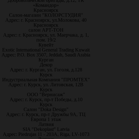
Добровольческой бригады, д.12, ТК
«Командор»
Красноярск
Салон-магазин "КОЛОРСТУДИЯ"
Адрес: г. Красноярск, ул.Молокова, 40
Красноярск
салон АРТ-ТОН
Адрес: г. Красноярск, ул. Маерчака, д. 1,
пом. 19/2
Кувейт
Exotic International General Trading Kuwait
Адрес: P.O. Box 3507, Jeddah, Saudi Arabia
Курган
Декор
Адрес: г. Курган, ул. Гоголя, д.128
Курск
Индустриальная Компания "ПРОМТЕХ"
Адрес: г. Курск, ул. Литовская, 12В
Курск
ООО "Вернисаж"
Адрес: г. Курск, пр-т Победы, д.10
Курск
Салон "Doka Design"
Адрес: г. Курск, пр-т Дружбы 9А, ТЦ
Европа 1 этаж
Латвия
SIA "Dekoplast" Latvia
Адрес: Piedrujas 11 - 203A, Riga, LV-1073