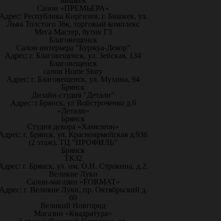
Бишкек
Салон «ПРЕМЬЕРА»
Адрес: Республика Киргизия, г. Бишкек, ул.
Льва Толстого 36к, торговый комплекс
Мега Мастер, бутик Г3
Благовещенск
Салон интерьера "Буржуа-Декор"
Адрес: г. Благовещенск, ул. Зейская, 134
Благовещенск
салон Home Story
Адрес: г. Благовещенск, ул. Мухина, 94
Брянск
Дизайн-студия "Детали"
Адрес: г.Брянск, ул Войстроченко д.6
«Детали»
Брянск
Студия декора «Хамелеон»
Адрес: г. Брянск, ул. Красноармейская д.93б
(2 этаж), ТЦ "ПРОФИЛЬ"
Брянск
ТК32
Адрес: г. Брянск, ул. им. О.Н. Строкина, д.2.
Великие Луки
Салон-магазин «FORMAT»
Адрес: г. Великие Луки, пр. Октябрьский д.
60
Великий Новгород
Магазин «Квадратура»