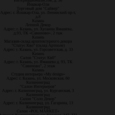
Интернационалистов, д. 36
Йошкар-Ола
Торговый дом "Сайвер"
Адрес: г. Йошкар-Ола, ул. Ленинский пр-т,
д.8
Казань
Лепной Декор
Адрес: г. Казань, ул. Хусаина Ямашева,
д.93, ТК «Савиново», 2 таж
Казань
Магазин-склад архитектурного декора
"Статус Кво" (склад Артполе)
Адрес: г. Казань, ул. Горсоветская, д. 33
Казань
Салон "Статус Кв0"
Адрес: г. Казань, ул. Ямашева д. 93, ТК
"Савиново", 2 этаж
Казань
Студия интерьера «My design»
Адрес: г. Казань, ул. Московская, 60
Калининград
"Салон Интерьеров"
Адрес: г. Калининград, ул. Курганская, 3
Калининград
Салон "Соло Декор"
Адрес: г. Калининград, ул. Гагарина, 13
Калининград
Салон «POL MARKET»