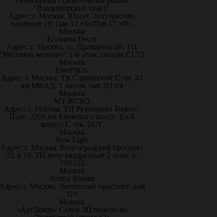
DomLepnina строительный рынок
"Владимирский тракт"
Адрес: г. Москва, Шоссе Энтузиастов,
владение 19, Пав.12 «З»/Пав.17 «Ф»
Москва
Ecumena-Decor
Адрес: г. Москва, ул. Пришвина 26, ТЦ
"Миллион мелочей" 1-й этаж, секция С17/2
Москва
EuroPlit.ru
Адрес: г. Москва, ТК Славянский Стан, 41
км МКАД, 1 линия, пав. В19/4
Москва
MY-BURO
Адрес: г. Москва, ТЦ Румянцево Бизнес-
Парк. 22ой км Киевского шоссе. Вл.4
корпус Г, сек. 207Г
Москва
New Light
Адрес: г. Москва, Волгоградский проспект
32, к 25. ТЦ метр квадратный 2 этаж, п.
199-122
Москва
Nobby Rooms
Адрес: г. Москва, Ленинский проспект, дом
119
Москва
«АртДекор» Салон 3D панели на