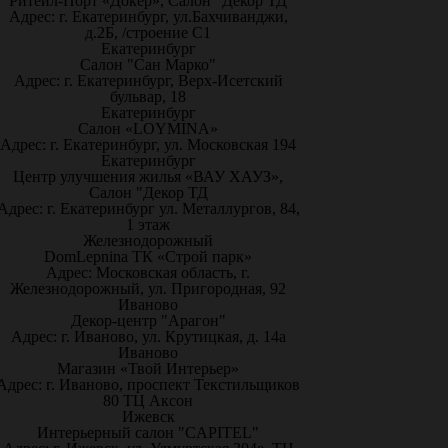
Ритейл-Порт «Докер», Салон "Декор ТД
Адрес: г. Екатеринбург, ул.Бахчиванджи,
д.2Б, /строение С1
Екатеринбург
Салон "Сан Марко"
Адрес: г. Екатеринбург, Верх-Исетский
бульвар, 18
Екатеринбург
Салон «LOYMINA»
Адрес: г. Екатеринбург, ул. Московская 194
Екатеринбург
Центр улучшения жилья «ВАУ ХАУЗ»,
Салон "Декор ТД
Адрес: г. Екатеринбург ул. Металлургов, 84,
1 этаж
Железнодорожный
DomLepnina ТК «Строй парк»
Адрес: Московская область, г.
Железнодорожный, ул. Пригородная, 92
Иваново
Декор-центр "Арагон"
Адрес: г. Иваново, ул. Крутицкая, д. 14а
Иваново
Магазин «Твой Интерьер»
Адрес: г. Иваново, проспект Текстильщиков
80 ТЦ Аксон
Ижевск
Интерьерный салон "CAPITEL"