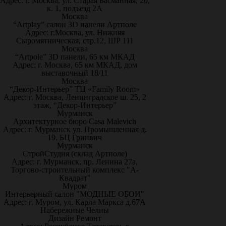
Адрес: г. Москва, ул. Старая Басманная, 20,
к. 1, подъезд 2А
Москва
“Artplay” салон 3D панели Артполе
Адрес: г.Москва, ул. Нижняя
Сыромятническая, стр.12, ШР 111
Москва
“Artpole” 3D панели, 65 км МКАД
Адрес: г. Москва, 65 км МКАД, дом
выставочный 18/11
Москва
“Декор-Интерьер” ТЦ «Family Room»
Адрес: г. Москва, Ленинградское ш. 25, 2
этаж, “Декор-Интерьер”
Мурманск
Архитектурное бюро Casa Malevich
Адрес: г. Мурманск ул. Промышленная д.
19. БЦ Гринвич
Мурманск
СтройСтудия (склад Артполе)
Адрес: г. Мурманск, пр. Ленина 27а,
Торгово-строительный комплекс "А-
Квадрат"
Муром
Интерьерный салон "МОДНЫЕ ОБОИ"
Адрес: г. Муром, ул. Карла Маркса д.67А
Набережные Челны
Дизайн Ремонт