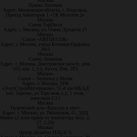
Москва
Прима Лепнина
Адрес: Московская область, г. Подольск,
Проезд Авиаторов 1 «ТК Молоток 2»
Москва
Салон TopDecor
Адрес: г. Москва, ул. Олеко Дундича 25
Москва
Салон «ARTDECOR»
Адрес: г. Москва, улица Большая Ордынка
38с1
Москва
Салон Лепнина
Адрес: г. Москва, Дмитровское шоссе, дом.
165, кор. 1, т.ц. Бухта, Пав. 2Е5
Москва
Салон – Лепнина у Милы
Адрес: г. Москва, ТРК
«ЭлитСтройМатериалы», 51-й км МКАД
пос. Заречье, ул.Торговая, с.2, 1 этаж,
павильон С13
Москва
Творческий дом «Красота и уют»
Адрес: г. Москва, ул. Рябиновая, 41, ЭДЦ
Madex (2 этаж прямо от эскалатора эксп. 2-
27, 2-28)
Москва
Центр Дизайна ITALICA