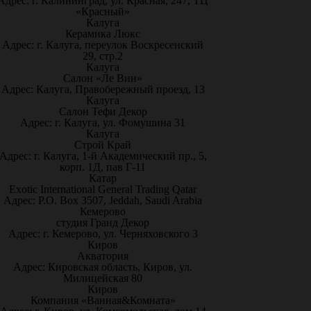
Адрес: г. Калининград, ул. Красная, 247, ТЦ
«Красный»
Калуга
Керамика Люкс
Адрес: г. Калуга, переулок Воскресенский
29, стр.2
Калуга
Салон «Ле Вин»
Адрес: Калуга, Правобережный проезд, 13
Калуга
Салон Тефи Декор
Адрес: г. Калуга, ул. Фомушина 31
Калуга
Строй Край
Адрес: г. Калуга, 1-й Академический пр., 5,
корп. 1Д, пав Г-11
Катар
Exotic International General Trading Qatar
Адрес: P.O. Box 3507, Jeddah, Saudi Arabia
Кемерово
студия Гранд Декор
Адрес: г. Кемерово, ул. Черняховского 3
Киров
Акватория
Адрес: Кировская область, Киров, ул.
Милицейская 80
Киров
Компания «Ванная&Комната»