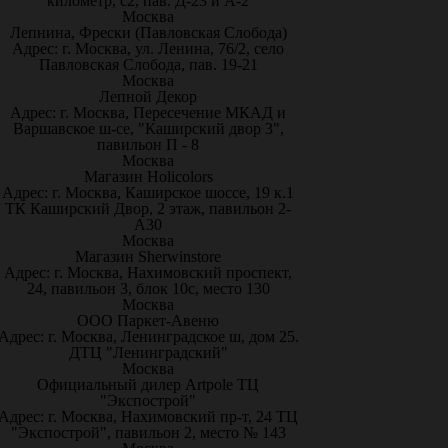
километр, с2, пав. Д-23 и А-2
Москва
Лепнина, Фрески (Павловская Слобода)
Адрес: г. Москва, ул. Ленина, 76/2, село
Павловская Слобода, пав. 19-21
Москва
Лепной Декор
Адрес: г. Москва, Пересечение МКАД и
Варшавское ш-се, "Каширский двор 3",
павильон П - 8
Москва
Магазин Holicolors
Адрес: г. Москва, Каширское шоссе, 19 к.1
ТК Каширский Двор, 2 этаж, павильон 2-
А30
Москва
Магазин Sherwinstore
Адрес: г. Москва, Нахимовский проспект,
24, павильон 3, блок 10с, место 130
Москва
ООО Паркет-Авeню
Адрес: г. Москва, Ленинградское ш, дом 25.
ДТЦ "Ленинградский"
Москва
Официальный дилер Artpole ТЦ
"Экспострой"
Адрес: г. Москва, Нахимовский пр-т, 24 ТЦ
"Экспострой", павильон 2, место № 143