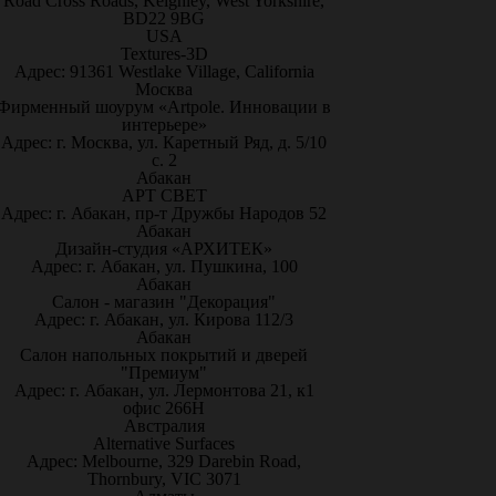
Road Cross Roads, Keighley, West Yorkshire,
BD22 9BG
USA
Textures-3D
Адрес: 91361 Westlake Village, California
Москва
Фирменный шоурум «Artpole. Инновации в
интерьере»
Адрес: г. Москва, ул. Каретный Ряд, д. 5/10
с. 2
Абакан
АРТ СВЕТ
Адрес: г. Абакан, пр-т Дружбы Народов 52
Абакан
Дизайн-студия «АРХИТЕК»
Адрес: г. Абакан, ул. Пушкина, 100
Абакан
Салон - магазин "Декорация"
Адрес: г. Абакан, ул. Кирова 112/3
Абакан
Салон напольных покрытий и дверей
"Премиум"
Адрес: г. Абакан, ул. Лермонтова 21, к1
офис 266Н
Австралия
Alternative Surfaces
Адрес: Melbourne, 329 Darebin Road,
Thornbury, VIC 3071