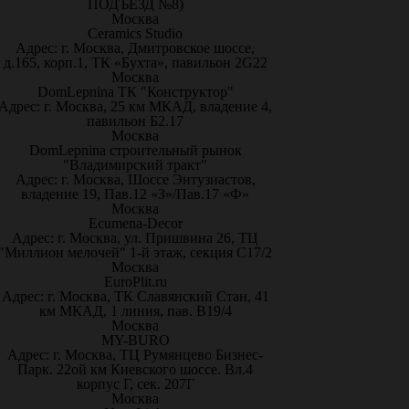
ПОДЪЕЗД №8)
Москва
Ceramics Studio
Адрес: г. Москва, Дмитровское шоссе,
д.165, корп.1, ТК «Бухта», павильон 2G22
Москва
DomLepnina ТК "Конструктор"
Адрес: г. Москва, 25 км МКАД, владение 4,
павильон Б2.17
Москва
DomLepnina строительный рынок
"Владимирский тракт"
Адрес: г. Москва, Шоссе Энтузиастов,
владение 19, Пав.12 «З»/Пав.17 «Ф»
Москва
Ecumena-Decor
Адрес: г. Москва, ул. Пришвина 26, ТЦ
"Миллион мелочей" 1-й этаж, секция С17/2
Москва
EuroPlit.ru
Адрес: г. Москва, ТК Славянский Стан, 41
км МКАД, 1 линия, пав. В19/4
Москва
MY-BURO
Адрес: г. Москва, ТЦ Румянцево Бизнес-
Парк. 22ой км Киевского шоссе. Вл.4
корпус Г, сек. 207Г
Москва