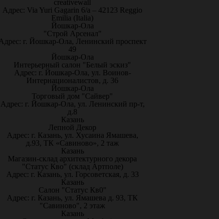
creativewall
Адрес: Via Yuri Gagarin 6/a – 42123 Reggio
Emilia (Italia)
Йошкар-Ола
"Строй Арсенал"
Адрес: г. Йошкар-Ола, Ленинский проспект
49
Йошкар-Ола
Интерьерный салон "Белый эскиз"
Адрес: г. Йошкар-Ола, ул. Воинов-
Интернационалистов, д. 36
Йошкар-Ола
Торговый дом "Сайвер"
Адрес: г. Йошкар-Ола, ул. Ленинский пр-т,
д.8
Казань
Лепной Декор
Адрес: г. Казань, ул. Хусаина Ямашева,
д.93, ТК «Савиново», 2 таж
Казань
Магазин-склад архитектурного декора
"Статус Кво" (склад Артполе)
Адрес: г. Казань, ул. Горсоветская, д. 33
Казань
Салон "Статус Кв0"
Адрес: г. Казань, ул. Ямашева д. 93, ТК
"Савиново", 2 этаж
Казань