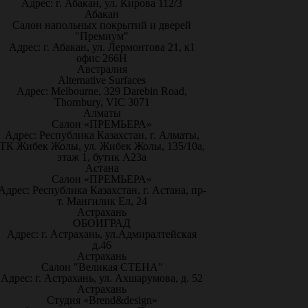
Адрес: г. Абакан, ул. Кирова 112/3
Абакан
Салон напольных покрытий и дверей
"Премиум"
Адрес: г. Абакан, ул. Лермонтова 21, к1
офис 266Н
Австралия
Alternative Surfaces
Адрес: Melbourne, 329 Darebin Road,
Thornbury, VIC 3071
Алматы
Салон «ПРЕМЬЕРА»
Адрес: Республика Казахстан, г. Алматы,
ТК Жибек Жолы, ул. Жибек Жолы, 135/10а,
этаж 1, бутик А23а
Астана
Салон «ПРЕМЬЕРА»
Адрес: Республика Казахстан, г. Астана, пр-
т. Мангилик Ел, 24
Астрахань
ОБОИГРАД
Адрес: г. Астрахань, ул.Адмиралтейская
д.46
Астрахань
Салон "Великая СТЕНА"
Адрес: г. Астрахань, ул. Ахшарумова, д. 52
Астрахань
Студия «Brend&design»