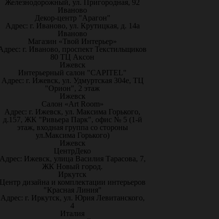
Железнодорожный, ул. Пригородная, 92
Иваново
Декор-центр "Арагон"
Адрес: г. Иваново, ул. Крутицкая, д. 14а
Иваново
Магазин «Твой Интерьер»
Адрес: г. Иваново, проспект Текстильщиков
80 ТЦ Аксон
Ижевск
Интерьерный салон "CAPITEL"
Адрес: г. Ижевск, ул. Удмуртская 304е, ТЦ
"Орион", 2 этаж
Ижевск
Салон «Art Room»
Адрес: г. Ижевск, ул. Максима Горького,
д.157, ЖК "Ривьера Парк", офис № 5 (1-й
этаж, входная группа со стороны
ул.Максима Горького)
Ижевск
ЦентрДеко
Адрес: Ижевск, улица Василия Тарасова, 7,
ЖК Новый город.
Иркутск
Центр дизайна и комплектации интерьеров
"Красная Линия"
Адрес: г. Иркутск, ул. Юрия Левитанского,
4
Италия