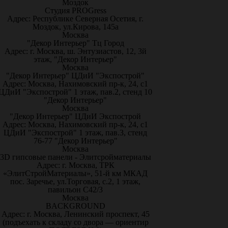
Моздок
Студия PROGress
Адрес: Республике Северная Осетия, г.
Моздок, ул.Кирова, 145а
Москва
"Декор Интерьер" Тц Город
Адрес: г. Москва, ш. Энтузиастов, 12, 3й
этаж, "Декор Интерьер"
Москва
"Декор Интерьер" ЦДиИ "Экспострой"
Адрес: Москва, Нахимовский пр-к, 24, с1
ЦДиИ "Экспострой" 1 этаж, пав.2, стенд 10
"Декор Интерьер"
Москва
"Декор Интерьер" ЦДиИ Экспострой
Адрес: Москва, Нахимовский пр-к, 24, с1
ЦДиИ "Экспострой" 1 этаж, пав.3, стенд
76-77 "Декор Интерьер"
Москва
3D гипсовые панели - Элитсройматериалы
Адрес: г. Москва, ТРК
«ЭлитСтройМатериалы», 51-й км МКАД
пос. Заречье, ул.Торговая, с.2, 1 этаж,
павильон С42/3
Москва
BACKGROUND
Адрес: г. Москва, Ленинский проспект, 45
(подъехать к складу со двора — ориентир