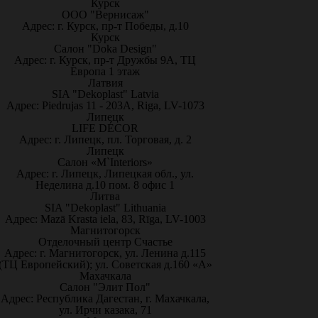
Курск
ООО "Вернисаж"
Адрес: г. Курск, пр-т Победы, д.10
Курск
Салон "Doka Design"
Адрес: г. Курск, пр-т Дружбы 9А, ТЦ
Европа 1 этаж
Латвия
SIA "Dekoplast" Latvia
Адрес: Piedrujas 11 - 203A, Riga, LV-1073
Липецк
LIFE DÉCOR
Адрес: г. Липецк, пл. Торговая, д. 2
Липецк
Салон «M`Interiors»
Адрес: г. Липецк, Липецкая обл., ул.
Неделина д.10 пом. 8 офис 1
Литва
SIA "Dekoplast" Lithuania
Адрес: Mazā Krasta iela, 83, Rīga, LV-1003
Магнитогорск
Отделочный центр Счастье
Адрес: г. Магнитогорск, ул. Ленина д.115
(ТЦ Европейский); ул. Советская д.160 «А»
Махачкала
Салон "Элит Пол"
Адрес: Республика Дагестан, г. Махачкала,
ул. Ирчи казака, 71