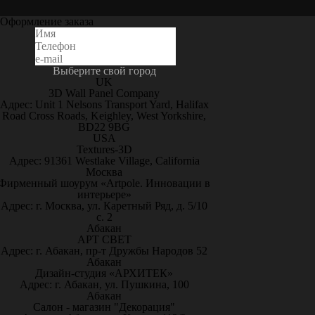
Оформление заказа
Выберите свой город
UK
3D Wall Panel Company
Адрес: Unit 1 Nelsons Transport Yard, Halifax
Road Cross Roads, Keighley, West Yorkshire,
BD22 9BG
USA
Textures-3D
Адрес: 91361 Westlake Village, California
Москва
Фирменный шоурум «Artpole. Инновации в
интерьере»
Адрес: г. Москва, ул. Каретный Ряд, д. 5/10
с. 2
Абакан
АРТ СВЕТ
Адрес: г. Абакан, пр-т Дружбы Народов 52
Абакан
Дизайн-студия «АРХИТЕК»
Адрес: г. Абакан, ул. Пушкина, 100
Абакан
Салон - магазин "Декорация"