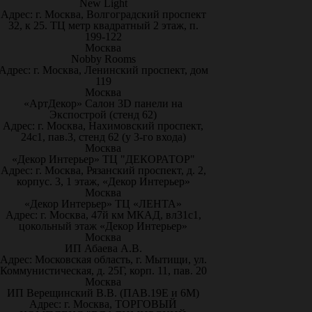
New Light
Адрес: г. Москва, Волгоградский проспект
32, к 25. ТЦ метр квадратный 2 этаж, п.
199-122
Москва
Nobby Rooms
Адрес: г. Москва, Ленинский проспект, дом
119
Москва
«АртДекор» Салон 3D панели на
Экспострой (стенд 62)
Адрес: г. Москва, Нахимовский проспект,
24с1, пав.3, стенд 62 (у 3-го входа)
Москва
«Декор Интерьер» ТЦ "ДЕКОРАТОР"
Адрес: г. Москва, Рязанский проспект, д. 2,
корпус. 3, 1 этаж, «Декор Интерьер»
Москва
«Декор Интерьер» ТЦ «ЛЕНТА»
Адрес: г. Москва, 47й км МКАД, вл31с1,
цокольный этаж «Декор Интерьер»
Москва
ИП Абаева А.В.
Адрес: Московская область, г. Мытищи, ул.
Коммунистическая, д. 25Г, корп. 11, пав. 20
Москва
ИП Верещинский В.В. (ПАВ.19Е и 6М)
Адрес: г. Москва, ТОРГОВЫЙ