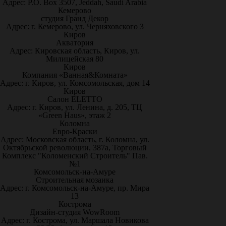
Адрес: P.O. Box 3507, Jeddah, Saudi Arabia
Кемерово
студия Гранд Декор
Адрес: г. Кемерово, ул. Черняховского 3
Киров
Акватория
Адрес: Кировская область, Киров, ул.
Милицейская 80
Киров
Компания «Ванная&Комната»
Адрес: г. Киров, ул. Комсомольская, дом 14
Киров
Салон ELETTO
Адрес: г. Киров, ул. Ленина, д. 205, ТЦ
«Green Haus», этаж 2
Коломна
Евро-Краски
Адрес: Московская область, г. Коломна, ул.
Октябрьской революции, 387а, Торговый
Комплекс "Коломенский Строитель" Пав.
№1
Комсомольск-на-Амуре
Строительная мозаика
Адрес: г. Комсомольск-на-Амуре, пр. Мира
13
Кострома
Дизайн-студия WowRoom
Адрес: г. Кострома, ул. Маршала Новикова