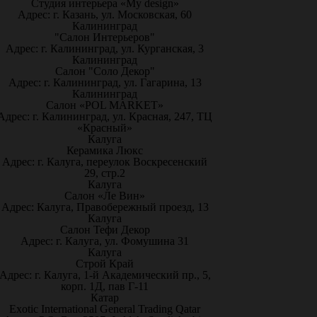
Студия интерьера «My design»
Адрес: г. Казань, ул. Московская, 60
Калининград
"Салон Интерьеров"
Адрес: г. Калининград, ул. Курганская, 3
Калининград
Салон "Соло Декор"
Адрес: г. Калининград, ул. Гагарина, 13
Калининград
Салон «POL MARKET»
Адрес: г. Калининград, ул. Красная, 247, ТЦ
«Красный»
Калуга
Керамика Люкс
Адрес: г. Калуга, переулок Воскресенский
29, стр.2
Калуга
Салон «Ле Вин»
Адрес: Калуга, Правобережный проезд, 13
Калуга
Салон Тефи Декор
Адрес: г. Калуга, ул. Фомушина 31
Калуга
Строй Край
Адрес: г. Калуга, 1-й Академический пр., 5,
корп. 1Д, пав Г-11
Катар
Exotic International General Trading Qatar