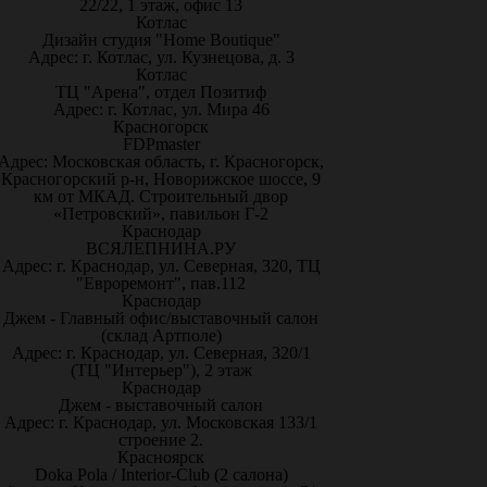
22/22, 1 этаж, офис 13
Котлас
Дизайн студия "Home Boutique"
Адрес: г. Котлас, ул. Кузнецова, д. 3
Котлас
ТЦ "Арена", отдел Позитиф
Адрес: г. Котлас, ул. Мира 46
Красногорск
FDPmaster
Адрес: Московская область, г. Красногорск,
Красногорский р-н, Новорижское шоссе, 9
км от МКАД. Строительный двор
«Петровский», павильон Г-2
Краснодар
ВСЯЛЕПНИНА.РУ
Адрес: г. Краснодар, ул. Северная, 320, ТЦ
"Евроремонт", пав.112
Краснодар
Джем - Главный офис/выставочный салон
(склад Артполе)
Адрес: г. Краснодар, ул. Северная, 320/1
(ТЦ "Интерьер"), 2 этаж
Краснодар
Джем - выставочный салон
Адрес: г. Краснодар, ул. Московская 133/1
строение 2.
Красноярск
Doka Pola / Interior-Club (2 салона)