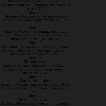
павильоны А-44, В-42, Г-34. МО,
Красногорский р-н, Новорижское шоссе, 9
км от МКАД
Москва
Лепнина, Фрески (Волоколамское ш.)
Адрес: г. Москва, Волоколамское ш., 103,
пав. Б-7
Москва
Лепнина, Фрески (Новорижское шоссе)
Адрес: г. Москва, Новорижское шоссе, 26-й
километр, с2, пав. Д-23 и А-2
Москва
Лепнина, Фрески (Павловская Слобода)
Адрес: г. Москва, ул. Ленина, 76/2, село
Павловская Слобода, пав. 19-21
Москва
Лепной Декор
Адрес: г. Москва, Пересечение МКАД и
Варшавское ш-се, "Каширский двор 3",
павильон П - 8
Москва
Магазин Holicolors
Адрес: г. Москва, Каширское шоссе, 19 к.1
ТК Каширский Двор, 2 этаж, павильон 2-
А30
Москва
Магазин Sherwinstore
Адрес: г. Москва, Нахимовский проспект,