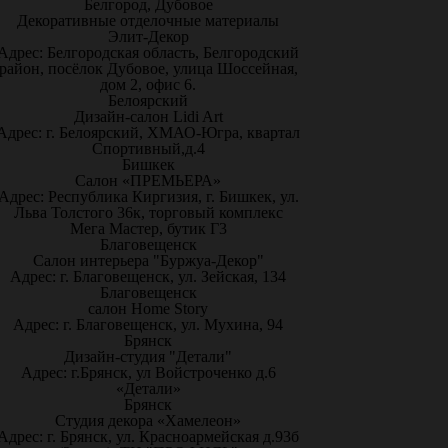
Белгород, Дубовое
Декоративные отделочные материалы
Элит-Декор
Адрес: Белгородская область, Белгородский
район, посёлок Дубовое, улица Шоссейная,
дом 2, офис 6.
Белоярский
Дизайн-салон Lidi Art
Адрес: г. Белоярский, ХМАО-Югра, квартал
Спортивный,д.4
Бишкек
Салон «ПРЕМЬЕРА»
Адрес: Республика Киргизия, г. Бишкек, ул.
Льва Толстого 36к, торговый комплекс
Мега Мастер, бутик Г3
Благовещенск
Салон интерьера "Буржуа-Декор"
Адрес: г. Благовещенск, ул. Зейская, 134
Благовещенск
салон Home Story
Адрес: г. Благовещенск, ул. Мухина, 94
Брянск
Дизайн-студия "Детали"
Адрес: г.Брянск, ул Войстроченко д.6
«Детали»
Брянск
Студия декора «Хамелеон»
Адрес: г. Брянск, ул. Красноармейская д.93б