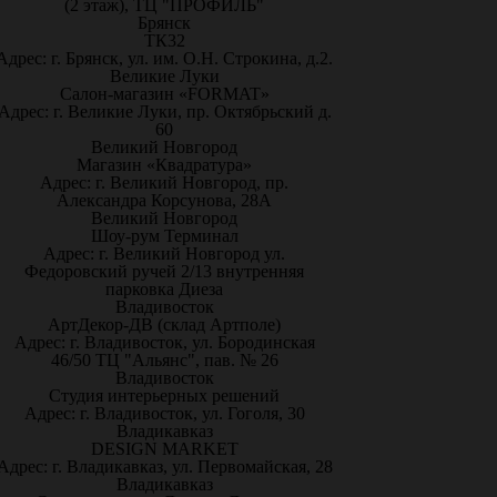
(2 этаж), ТЦ "ПРОФИЛЬ"
Брянск
ТК32
Адрес: г. Брянск, ул. им. О.Н. Строкина, д.2.
Великие Луки
Салон-магазин «FORMAT»
Адрес: г. Великие Луки, пр. Октябрьский д.
60
Великий Новгород
Магазин «Квадратура»
Адрес: г. Великий Новгород, пр.
Александра Корсунова, 28А
Великий Новгород
Шоу-рум Терминал
Адрес: г. Великий Новгород ул.
Федоровский ручей 2/13 внутренняя
парковка Диеза
Владивосток
АртДекор-ДВ (склад Артполе)
Адрес: г. Владивосток, ул. Бородинская
46/50 ТЦ "Альянс", пав. № 26
Владивосток
Студия интерьерных решений
Адрес: г. Владивосток, ул. Гоголя, 30
Владикавказ
DESIGN MARKET
Адрес: г. Владикавказ, ул. Первомайская, 28
Владикавказ