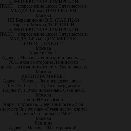
КОМПЛЕКС "ВЛАДИМИРСКИЙ
ТРАКТ", (пересечение шоссе Энтузиастов и
МКАДА 1-й км), ПАВ.19Е и 6М
Москва
ИП Верещинский В.В. (ПАВ.П2-9)
Адрес: г. Москва, ТОРГОВЫЙ
КОМПЛЕКС "ВЛАДИМИРСКИЙ
ТРАКТ", (пересечение шоссе Энтузиастов и
МКАДА 1-й км), ДОМ МЕБЕЛИ,
ЛИНИЯ1, ПАВ.П2-9
Москва
Корнер Oboi1
Адрес: г. Москва, Ленинский проспект д.
70/11 вход со стороны Ленинского
проспекта (4 минуты от ст. м. Вавиловская)
Москва
ЛЕПНИНА МАРКЕТ
Адрес: г. Москва, Ленинградское шоссе,
Дом. 58, Стр. 7, ТЦ Интерьер дизайн
"Водный", 1 Этаж цокольный, Секция 021
Москва
ЛепниННа и Декор
Адрес: г. Москва, Киевское шоссе 22-ой
километр Бизнес парк «Румянцево», корпус
«Г», вход 9, павильон Г246/1
Москва
Лепнина
Адрес: г. Москва, ТЦ Петровский,