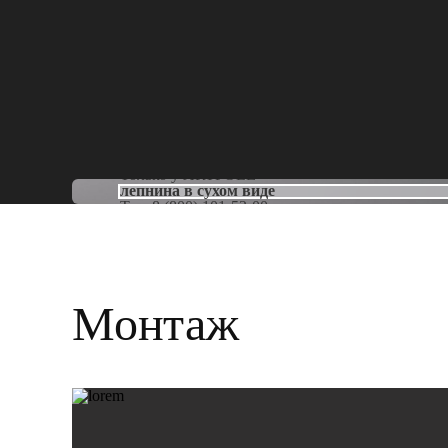
Только у
ARTPOLE
лепнина в сухом виде
Тел:
8 (800) 101-53-00
Монтаж