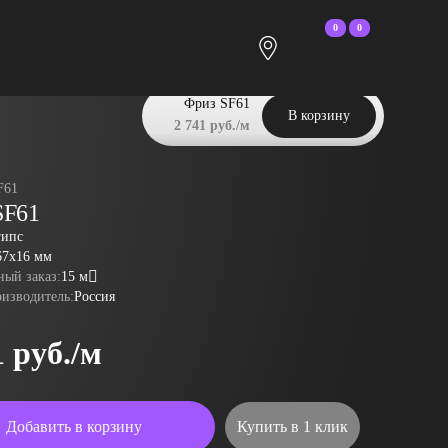
0
0
Фриз SF61
В корзину
2 741 руб./м
F61
SF61
гипс
67x16 мм
ый заказ:
15 м
оизводитель:
Россия
1 руб./м
Добавить в корзину
Купить в 1 клик