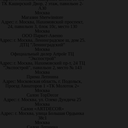
ТК Каширский Двор, 2 этаж, павильон 2-
А30
Москва
Магазин Sherwinstore
Адрес: г. Москва, Нахимовский проспект,
24, павильон 3, блок 10с, место 130
Москва
ООО Паркет-Авeню
Адрес: г. Москва, Ленинградское ш, дом 25.
ДТЦ "Ленинградский"
Москва
Официальный дилер Artpole ТЦ
"Экспострой"
Адрес: г. Москва, Нахимовский пр-т, 24 ТЦ
"Экспострой", павильон 2, место № 143
Москва
Прима Лепнина
Адрес: Московская область, г. Подольск,
Проезд Авиаторов 1 «ТК Молоток 2»
Москва
Салон TopDecor
Адрес: г. Москва, ул. Олеко Дундича 25
Москва
Салон «ARTDECOR»
Адрес: г. Москва, улица Большая Ордынка
38с1
Москва
Салон Лепнина