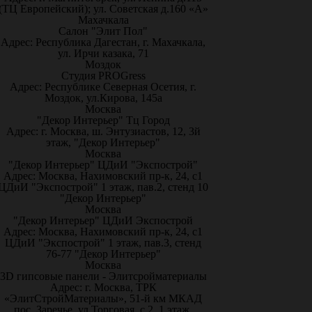
(ТЦ Европейский); ул. Советская д.160 «А»
Махачкала
Салон "Элит Пол"
Адрес: Республика Дагестан, г. Махачкала,
ул. Ирчи казака, 71
Моздок
Студия PROGress
Адрес: Республике Северная Осетия, г.
Моздок, ул.Кирова, 145а
Москва
"Декор Интерьер" Тц Город
Адрес: г. Москва, ш. Энтузиастов, 12, 3й
этаж, "Декор Интерьер"
Москва
"Декор Интерьер" ЦДиИ "Экспострой"
Адрес: Москва, Нахимовский пр-к, 24, с1
ЦДиИ "Экспострой" 1 этаж, пав.2, стенд 10
"Декор Интерьер"
Москва
"Декор Интерьер" ЦДиИ Экспострой
Адрес: Москва, Нахимовский пр-к, 24, с1
ЦДиИ "Экспострой" 1 этаж, пав.3, стенд
76-77 "Декор Интерьер"
Москва
3D гипсовые панели - Элитсройматериалы
Адрес: г. Москва, ТРК
«ЭлитСтройМатериалы», 51-й км МКАД
пос. Заречье, ул.Торговая, с.2, 1 этаж,