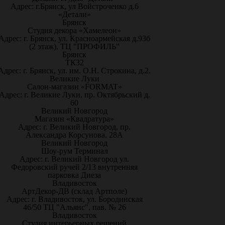
Адрес: г.Брянск, ул Войстроченко д.6
«Детали»
Брянск
Студия декора «Хамелеон»
Адрес: г. Брянск, ул. Красноармейская д.93б
(2 этаж), ТЦ "ПРОФИЛЬ"
Брянск
ТК32
Адрес: г. Брянск, ул. им. О.Н. Строкина, д.2.
Великие Луки
Салон-магазин «FORMAT»
Адрес: г. Великие Луки, пр. Октябрьский д.
60
Великий Новгород
Магазин «Квадратура»
Адрес: г. Великий Новгород, пр.
Александра Корсунова, 28А
Великий Новгород
Шоу-рум Терминал
Адрес: г. Великий Новгород ул.
Федоровский ручей 2/13 внутренняя
парковка Диеза
Владивосток
АртДекор-ДВ (склад Артполе)
Адрес: г. Владивосток, ул. Бородинская
46/50 ТЦ "Альянс", пав. № 26
Владивосток
Студия интерьерных решений