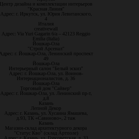
Центр дизайна и комплектации интерьеров
"Красная Линия"
Адрес: г. Иркутск, ул. Юрия Левитанского,
4
Италия
creativewall
Адрес: Via Yuri Gagarin 6/a – 42123 Reggio
Emilia (Italia)
Йошкар-Ола
"Строй Арсенал"
Адрес: г. Йошкар-Ола, Ленинский проспект
49
Йошкар-Ола
Интерьерный салон "Белый эскиз"
Адрес: г. Йошкар-Ола, ул. Воинов-
Интернационалистов, д. 36
Йошкар-Ола
Торговый дом "Сайвер"
Адрес: г. Йошкар-Ола, ул. Ленинский пр-т,
д.8
Казань
Лепной Декор
Адрес: г. Казань, ул. Хусаина Ямашева,
д.93, ТК «Савиново», 2 таж
Казань
Магазин-склад архитектурного декора
"Статус Кво" (склад Артполе)
Адрес: г. Казань, ул. Горсоветская, д. 33