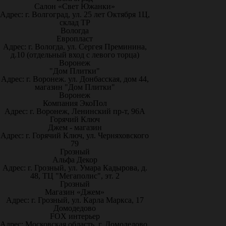
Салон «Свет Южанки»
Адрес: г. Волгоград, ул. 25 лет Октября 1Ц,
склад ТР
Вологда
Европласт
Адрес: г. Вологда, ул. Сергея Преминина,
д.10 (отдельный вход с левого торца)
Воронеж
"Дом Плитки"
Адрес: г. Воронеж. ул. Донбасская, дом 44,
магазин "Дом Плитки"
Воронеж
Компания ЭкоПол
Адрес: г. Воронеж, Ленинский пр-т, 96А
Горячий Ключ
Джем - магазин
Адрес: г. Горячий Ключ, ул. Черняховского
79
Грозный
Альфа Декор
Адрес: г. Грозный, ул. Умара Кадырова, д.
48, ТЦ "Мегаполис", эт. 2
Грозный
Магазин «Джем»
Адрес: г. Грозный, ул. Карла Маркса, 17
Домодедово
FOX интерьер
Адрес: Московская область, г. Домодедово,