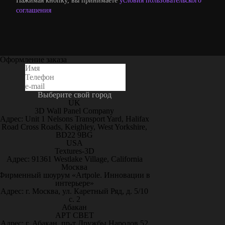
Нажимая кнопку, вы принимаете
условия пользовательского
соглашения
Оформление заказа
Выберите свой город
UK
3D Wall Panel Company
Адрес: Unit 1 Nelsons Transport Yard, Halifax
Road Cross Roads, Keighley, West Yorkshire,
BD22 9BG
USA
Textures-3D
Адрес: 91361 Westlake Village, California
Москва
Фирменный шоурум «Artpole. Инновации в
интерьере»
Адрес: г. Москва, ул. Каретный Ряд, д. 5/10
с. 2
Абакан
АРТ СВЕТ
Адрес: г. Абакан, пр-т Дружбы Народов 52