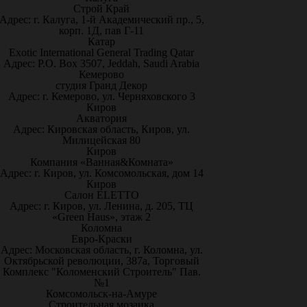
Строй Край
Адрес: г. Калуга, 1-й Академический пр., 5,
корп. 1Д, пав Г-11
Катар
Exotic International General Trading Qatar
Адрес: P.O. Box 3507, Jeddah, Saudi Arabia
Кемерово
студия Гранд Декор
Адрес: г. Кемерово, ул. Черняховского 3
Киров
Акватория
Адрес: Кировская область, Киров, ул.
Милицейская 80
Киров
Компания «Ванная&Комната»
Адрес: г. Киров, ул. Комсомольская, дом 14
Киров
Салон ELETTO
Адрес: г. Киров, ул. Ленина, д. 205, ТЦ
«Green Haus», этаж 2
Коломна
Евро-Краски
Адрес: Московская область, г. Коломна, ул.
Октябрьской революции, 387а, Торговый
Комплекс "Коломенский Строитель" Пав.
№1
Комсомольск-на-Амуре
Строительная мозаика