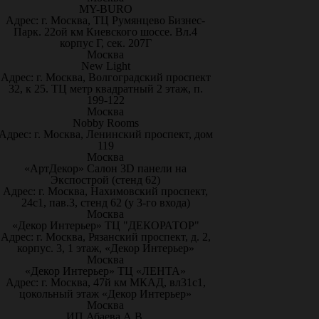
MY-BURO
Адрес: г. Москва, ТЦ Румянцево Бизнес-
Парк. 22ой км Киевского шоссе. Вл.4
корпус Г, сек. 207Г
Москва
New Light
Адрес: г. Москва, Волгоградский проспект
32, к 25. ТЦ метр квадратный 2 этаж, п.
199-122
Москва
Nobby Rooms
Адрес: г. Москва, Ленинский проспект, дом
119
Москва
«АртДекор» Салон 3D панели на
Экспострой (стенд 62)
Адрес: г. Москва, Нахимовский проспект,
24с1, пав.3, стенд 62 (у 3-го входа)
Москва
«Декор Интерьер» ТЦ "ДЕКОРАТОР"
Адрес: г. Москва, Рязанский проспект, д. 2,
корпус. 3, 1 этаж, «Декор Интерьер»
Москва
«Декор Интерьер» ТЦ «ЛЕНТА»
Адрес: г. Москва, 47й км МКАД, вл31с1,
цокольный этаж «Декор Интерьер»
Москва
ИП Абаева А.В.