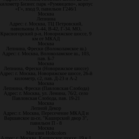
километр Бизнес парк «Румянцево», корпус
«Г», вход 9, павильон Г246/1
Москва
Лепнина
Адрес: г. Москва, ТЦ Петровский,
павильоны А-44, В-42, Г-34. МО,
Красногорский р-н, Новорижское шоссе, 9
км от МКАД
Москва
Лепнина, Фрески (Волоколамское ш.)
Адрес: г. Москва, Волоколамское ш., 103,
пав. Б-7
Москва
Лепнина, Фрески (Новорижское шоссе)
Адрес: г. Москва, Новорижское шоссе, 26-й
километр, с2, пав. Д-23 и А-2
Москва
Лепнина, Фрески (Павловская Слобода)
Адрес: г. Москва, ул. Ленина, 76/2, село
Павловская Слобода, пав. 19-21
Москва
Лепной Декор
Адрес: г. Москва, Пересечение МКАД и
Варшавское ш-се, "Каширский двор 3",
павильон П - 8
Москва
Магазин Holicolors
Адрес: г. Москва, Каширское шоссе, 19 к.1