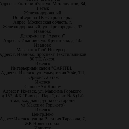
Адрес: г. Екатеринбург ул. Металлургов, 84,
1 этаж
Железнодорожный
DomLepnina ТК «Строй парк»
Адрес: Московская область, г.
Железнодорожный, ул. Пригородная, 92
Иваново
Декор-центр "Арагон"
Адрес: г. Иваново, ул. Крутицкая, д. 14а
Иваново
Магазин «Твой Интерьер»
Адрес: г. Иваново, проспект Текстильщиков
80 ТЦ Аксон
Ижевск
Интерьерный салон "CAPITEL"
Адрес: г. Ижевск, ул. Удмуртская 304е, ТЦ
"Орион", 2 этаж
Ижевск
Салон «Art Room»
Адрес: г. Ижевск, ул. Максима Горького,
д.157, ЖК "Ривьера Парк", офис № 5 (1-й
этаж, входная группа со стороны
ул.Максима Горького)
Ижевск
ЦентрДеко
Адрес: Ижевск, улица Василия Тарасова, 7,
ЖК Новый город.
Иркутск