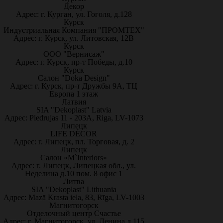
Декор
Адрес: г. Курган, ул. Гоголя, д.128
Курск
Индустриальная Компания "ПРОМТЕХ"
Адрес: г. Курск, ул. Литовская, 12В
Курск
ООО "Вернисаж"
Адрес: г. Курск, пр-т Победы, д.10
Курск
Салон "Doka Design"
Адрес: г. Курск, пр-т Дружбы 9А, ТЦ
Европа 1 этаж
Латвия
SIA "Dekoplast" Latvia
Адрес: Piedrujas 11 - 203A, Riga, LV-1073
Липецк
LIFE DÉCOR
Адрес: г. Липецк, пл. Торговая, д. 2
Липецк
Салон «M`Interiors»
Адрес: г. Липецк, Липецкая обл., ул.
Неделина д.10 пом. 8 офис 1
Литва
SIA "Dekoplast" Lithuania
Адрес: Mazā Krasta iela, 83, Rīga, LV-1003
Магнитогорск
Отделочный центр Счастье
Адрес: г. Магнитогорск, ул. Ленина д.115