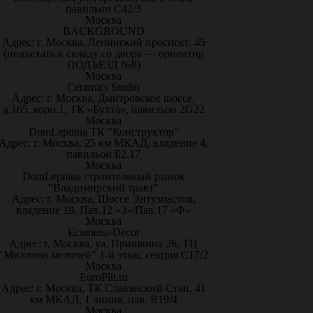
павильон С42/3
Москва
BACKGROUND
Адрес: г. Москва, Ленинский проспект, 45
(подъехать к складу со двора — ориентир
ПОДЪЕЗД №8)
Москва
Ceramics Studio
Адрес: г. Москва, Дмитровское шоссе,
д.165, корп.1, ТК «Бухта», павильон 2G22
Москва
DomLepnina ТК "Конструктор"
Адрес: г. Москва, 25 км МКАД, владение 4,
павильон Б2.17
Москва
DomLepnina строительный рынок
"Владимирский тракт"
Адрес: г. Москва, Шоссе Энтузиастов,
владение 19, Пав.12 «З»/Пав.17 «Ф»
Москва
Ecumena-Decor
Адрес: г. Москва, ул. Пришвина 26, ТЦ
"Миллион мелочей" 1-й этаж, секция С17/2
Москва
EuroPlit.ru
Адрес: г. Москва, ТК Славянский Стан, 41
км МКАД, 1 линия, пав. В19/4
Москва