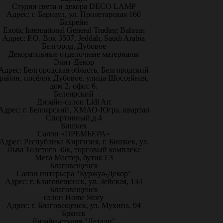
Студия света и декора DECO LAMP
Адрес: г. Барнаул, ул. Пролетарская 160
Бахрейн
Exotic International General Trading Bahrain
Адрес: P.O. Box 3507, Jeddah, Saudi Arabia
Белгород, Дубовое
Декоративные отделочные материалы
Элит-Декор
Адрес: Белгородская область, Белгородский
район, посёлок Дубовое, улица Шоссейная,
дом 2, офис 6.
Белоярский
Дизайн-салон Lidi Art
Адрес: г. Белоярский, ХМАО-Югра, квартал
Спортивный,д.4
Бишкек
Салон «ПРЕМЬЕРА»
Адрес: Республика Киргизия, г. Бишкек, ул.
Льва Толстого 36к, торговый комплекс
Мега Мастер, бутик Г3
Благовещенск
Салон интерьера "Буржуа-Декор"
Адрес: г. Благовещенск, ул. Зейская, 134
Благовещенск
салон Home Story
Адрес: г. Благовещенск, ул. Мухина, 94
Брянск
Дизайн-студия "Детали"