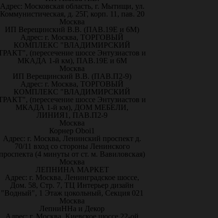
Адрес: Московская область, г. Мытищи, ул.
Коммунистическая, д. 25Г, корп. 11, пав. 20
Москва
ИП Верещинский В.В. (ПАВ.19Е и 6М)
Адрес: г. Москва, ТОРГОВЫЙ
КОМПЛЕКС "ВЛАДИМИРСКИЙ
ТРАКТ", (пересечение шоссе Энтузиастов и
МКАДА 1-й км), ПАВ.19Е и 6М
Москва
ИП Верещинский В.В. (ПАВ.П2-9)
Адрес: г. Москва, ТОРГОВЫЙ
КОМПЛЕКС "ВЛАДИМИРСКИЙ
ТРАКТ", (пересечение шоссе Энтузиастов и
МКАДА 1-й км), ДОМ МЕБЕЛИ,
ЛИНИЯ1, ПАВ.П2-9
Москва
Корнер Oboi1
Адрес: г. Москва, Ленинский проспект д.
70/11 вход со стороны Ленинского
проспекта (4 минуты от ст. м. Вавиловская)
Москва
ЛЕПНИНА МАРКЕТ
Адрес: г. Москва, Ленинградское шоссе,
Дом. 58, Стр. 7, ТЦ Интерьер дизайн
"Водный", 1 Этаж цокольный, Секция 021
Москва
ЛепниННа и Декор
Адрес: г. Москва, Киевское шоссе 22-ой