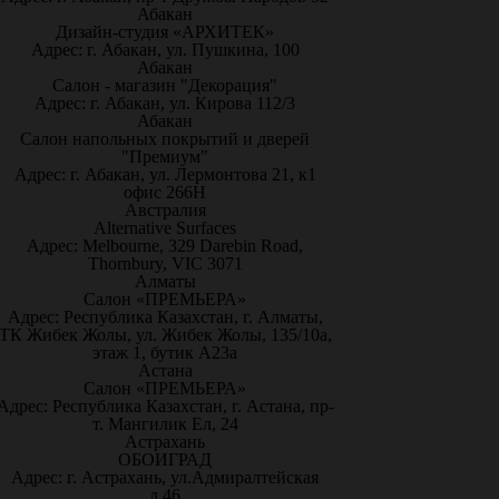
Абакан
Дизайн-студия «АРХИТЕК»
Адрес: г. Абакан, ул. Пушкина, 100
Абакан
Салон - магазин "Декорация"
Адрес: г. Абакан, ул. Кирова 112/3
Абакан
Салон напольных покрытий и дверей
"Премиум"
Адрес: г. Абакан, ул. Лермонтова 21, к1
офис 266Н
Австралия
Alternative Surfaces
Адрес: Melbourne, 329 Darebin Road,
Thornbury, VIC 3071
Алматы
Салон «ПРЕМЬЕРА»
Адрес: Республика Казахстан, г. Алматы,
ТК Жибек Жолы, ул. Жибек Жолы, 135/10а,
этаж 1, бутик А23а
Астана
Салон «ПРЕМЬЕРА»
Адрес: Республика Казахстан, г. Астана, пр-
т. Мангилик Ел, 24
Астрахань
ОБОИГРАД
Адрес: г. Астрахань, ул.Адмиралтейская
д.46