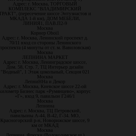
Адрес: г. Москва, ТОРГОВЫЙ
КОМПЛЕКС "ВЛАДИМИРСКИЙ
ТРАКТ", (пересечение шоссе Энтузиастов и
МКАДА 1-й км), ДОМ МЕБЕЛИ,
ЛИНИЯ1, ПАВ.П2-9
Москва
Корнер Oboi1
Адрес: г. Москва, Ленинский проспект д.
70/11 вход со стороны Ленинского
проспекта (4 минуты от ст. м. Вавиловская)
Москва
ЛЕПНИНА МАРКЕТ
Адрес: г. Москва, Ленинградское шоссе,
Дом. 58, Стр. 7, ТЦ Интерьер дизайн
"Водный", 1 Этаж цокольный, Секция 021
Москва
ЛепниННа и Декор
Адрес: г. Москва, Киевское шоссе 22-ой
километр Бизнес парк «Румянцево», корпус
«Г», вход 9, павильон Г246/1
Москва
Лепнина
Адрес: г. Москва, ТЦ Петровский,
павильоны А-44, В-42, Г-34. МО,
Красногорский р-н, Новорижское шоссе, 9
км от МКАД
Москва
Лепнина, Фрески (Волоколамское ш.)