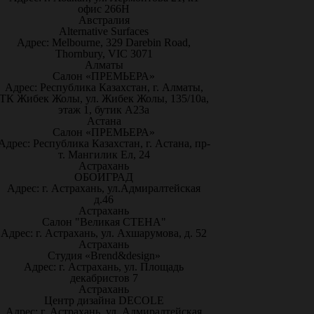
офис 266Н
Австралия
Alternative Surfaces
Адрес: Melbourne, 329 Darebin Road,
Thornbury, VIC 3071
Алматы
Салон «ПРЕМЬЕРА»
Адрес: Республика Казахстан, г. Алматы,
ТК Жибек Жолы, ул. Жибек Жолы, 135/10а,
этаж 1, бутик А23а
Астана
Салон «ПРЕМЬЕРА»
Адрес: Республика Казахстан, г. Астана, пр-
т. Мангилик Ел, 24
Астрахань
ОБОИГРАД
Адрес: г. Астрахань, ул.Адмиралтейская
д.46
Астрахань
Салон "Великая СТЕНА"
Адрес: г. Астрахань, ул. Ахшарумова, д. 52
Астрахань
Студия «Brend&design»
Адрес: г. Астрахань, ул. Площадь
декабристов 7
Астрахань
Центр дизайна DECOLE
Адрес: г. Астрахань, ул. Адмиралтейская