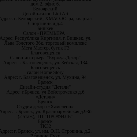
дом 2, офис 6.
Белоярский
Дизайн-салон Lidi Art
Адрес: г. Белоярский, ХМАО-Югра, квартал
Спортивный,д.4
Бишкек
Салон «ПРЕМЬЕРА»
Адрес: Республика Киргизия, г. Бишкек, ул.
Льва Толстого 36к, торговый комплекс
Мега Мастер, бутик Г3
Благовещенск
Салон интерьера "Буржуа-Декор"
Адрес: г. Благовещенск, ул. Зейская, 134
Благовещенск
салон Home Story
Адрес: г. Благовещенск, ул. Мухина, 94
Брянск
Дизайн-студия "Детали"
Адрес: г.Брянск, ул Войстроченко д.6
«Детали»
Брянск
Студия декора «Хамелеон»
Адрес: г. Брянск, ул. Красноармейская д.93б
(2 этаж), ТЦ "ПРОФИЛЬ"
Брянск
ТК32
Адрес: г. Брянск, ул. им. О.Н. Строкина, д.2.
Великие Луки