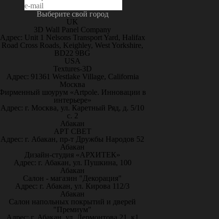
Выберите свой город
UK
3D Wall Panel Company
Адрес: Unit 1 Nelsons Transport Yard, Halifax
Road Cross Roads, Keighley, West Yorkshire,
BD22 9BG
USA
Textures-3D
Адрес: 91361 Westlake Village, California
Москва
Фирменный шоурум «Artpole. Инновации в
интерьере»
Адрес: г. Москва, ул. Каретный Ряд, д. 5/10
с. 2
Абакан
АРТ СВЕТ
Адрес: г. Абакан, пр-т Дружбы Народов 52
Абакан
Дизайн-студия «АРХИТЕК»
Адрес: г. Абакан, ул. Пушкина, 100
Абакан
Салон - магазин "Декорация"
Адрес: г. Абакан, ул. Кирова 112/3
Абакан
Салон напольных покрытий и дверей
"Премиум"
Адрес: г. Абакан, ул. Лермонтова 21, к1