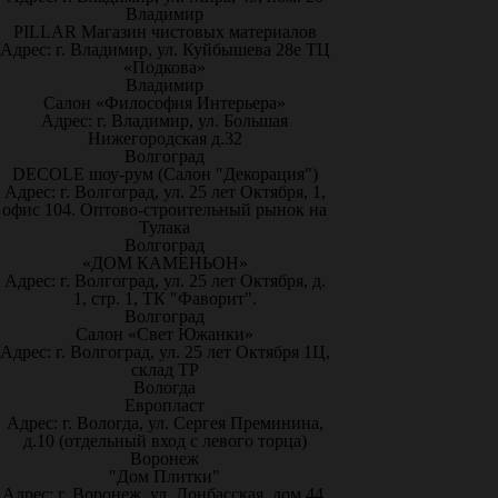
Владимир
PILLAR Магазин чистовых материалов
Адрес: г. Владимир, ул. Куйбышева 28е ТЦ
«Подкова»
Владимир
Салон «Философия Интерьера»
Адрес: г. Владимир, ул. Большая
Нижегородская д.32
Волгоград
DECOLE шоу-рум (Салон "Декорация")
Адрес: г. Волгоград, ул. 25 лет Октября, 1,
офис 104. Оптово-строительный рынок на
Тулака
Волгоград
«ДОМ КАМЕНЬОН»
Адрес: г. Волгоград, ул. 25 лет Октября, д.
1, стр. 1, ТК "Фаворит".
Волгоград
Салон «Свет Южанки»
Адрес: г. Волгоград, ул. 25 лет Октября 1Ц,
склад ТР
Вологда
Европласт
Адрес: г. Вологда, ул. Сергея Преминина,
д.10 (отдельный вход с левого торца)
Воронеж
"Дом Плитки"
Адрес: г. Воронеж. ул. Донбасская, дом 44,