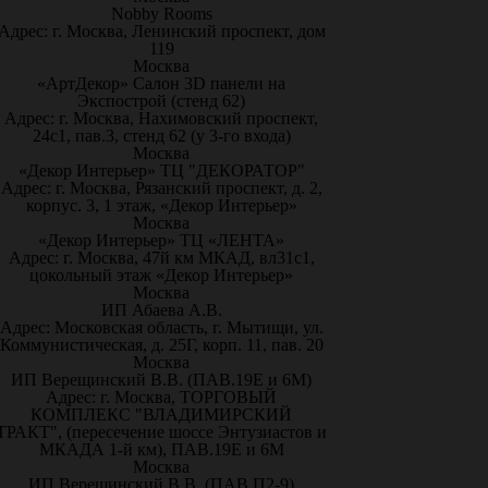
Nobby Rooms
Адрес: г. Москва, Ленинский проспект, дом
119
Москва
«АртДекор» Салон 3D панели на
Экспострой (стенд 62)
Адрес: г. Москва, Нахимовский проспект,
24с1, пав.3, стенд 62 (у 3-го входа)
Москва
«Декор Интерьер» ТЦ "ДЕКОРАТОР"
Адрес: г. Москва, Рязанский проспект, д. 2,
корпус. 3, 1 этаж, «Декор Интерьер»
Москва
«Декор Интерьер» ТЦ «ЛЕНТА»
Адрес: г. Москва, 47й км МКАД, вл31с1,
цокольный этаж «Декор Интерьер»
Москва
ИП Абаева А.В.
Адрес: Московская область, г. Мытищи, ул.
Коммунистическая, д. 25Г, корп. 11, пав. 20
Москва
ИП Верещинский В.В. (ПАВ.19Е и 6М)
Адрес: г. Москва, ТОРГОВЫЙ
КОМПЛЕКС "ВЛАДИМИРСКИЙ
ТРАКТ", (пересечение шоссе Энтузиастов и
МКАДА 1-й км), ПАВ.19Е и 6М
Москва
ИП Верещинский В.В. (ПАВ.П2-9)