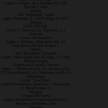
Адрес: г. Курск, пр-т Дружбы 9А, ТЦ
Европа 1 этаж
Латвия
SIA "Dekoplast" Latvia
Адрес: Piedrujas 11 - 203A, Riga, LV-1073
Липецк
LIFE DÉCOR
Адрес: г. Липецк, пл. Торговая, д. 2
Липецк
Салон «M`Interiors»
Адрес: г. Липецк, Липецкая обл., ул.
Неделина д.10 пом. 8 офис 1
Литва
SIA "Dekoplast" Lithuania
Адрес: Mazā Krasta iela, 83, Rīga, LV-1003
Магнитогорск
Отделочный центр Счастье
Адрес: г. Магнитогорск, ул. Ленина д.115
(ТЦ Европейский); ул. Советская д.160 «А»
Махачкала
Салон "Элит Пол"
Адрес: Республика Дагестан, г. Махачкала,
ул. Ирчи казака, 71
Моздок
Студия PROGress
Адрес: Республике Северная Осетия, г.
Моздок, ул.Кирова, 145а
Москва