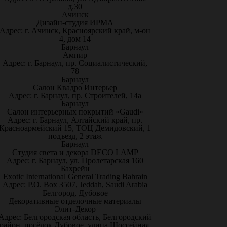
д.30
Ачинск
Дизайн-студия ИРМА
Адрес: г. Ачинск, Красноярский край, м-он
4, дом 14
Барнаул
Ампир
Адрес: г. Барнаул, пр. Социалистический,
78
Барнаул
Салон Квадро Интерьер
Адрес: г. Барнаул, пр. Строителей, 14а
Барнаул
Салон интерьерных покрытий «Gaudi»
Адрес: г. Барнаул, Алтайский край, пр.
Красноармейский 15, ТОЦ Демидовский, 1
подъезд, 2 этаж
Барнаул
Студия света и декора DECO LAMP
Адрес: г. Барнаул, ул. Пролетарская 160
Бахрейн
Exotic International General Trading Bahrain
Адрес: P.O. Box 3507, Jeddah, Saudi Arabia
Белгород, Дубовое
Декоративные отделочные материалы
Элит-Декор
Адрес: Белгородская область, Белгородский
район, посёлок Дубовое, улица Шоссейная,