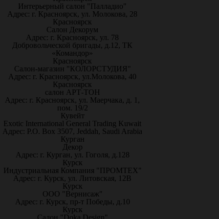
Интерьерный салон "Палладио"
Адрес: г. Красноярск, ул. Молокова, 28
Красноярск
Салон Декорум
Адрес: г. Красноярск, ул. 78
Добровольческой бригады, д.12, ТК
«Командор»
Красноярск
Салон-магазин "КОЛОРСТУДИЯ"
Адрес: г. Красноярск, ул.Молокова, 40
Красноярск
салон АРТ-ТОН
Адрес: г. Красноярск, ул. Маерчака, д. 1,
пом. 19/2
Кувейт
Exotic International General Trading Kuwait
Адрес: P.O. Box 3507, Jeddah, Saudi Arabia
Курган
Декор
Адрес: г. Курган, ул. Гоголя, д.128
Курск
Индустриальная Компания "ПРОМТЕХ"
Адрес: г. Курск, ул. Литовская, 12В
Курск
ООО "Вернисаж"
Адрес: г. Курск, пр-т Победы, д.10
Курск
Салон "Doka Design"