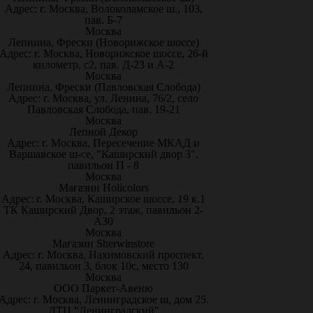
Адрес: г. Москва, Волоколамское ш., 103,
пав. Б-7
Москва
Лепнина, Фрески (Новорижское шоссе)
Адрес: г. Москва, Новорижское шоссе, 26-й
километр, с2, пав. Д-23 и А-2
Москва
Лепнина, Фрески (Павловская Слобода)
Адрес: г. Москва, ул. Ленина, 76/2, село
Павловская Слобода, пав. 19-21
Москва
Лепной Декор
Адрес: г. Москва, Пересечение МКАД и
Варшавское ш-се, "Каширский двор 3",
павильон П - 8
Москва
Магазин Holicolors
Адрес: г. Москва, Каширское шоссе, 19 к.1
ТК Каширский Двор, 2 этаж, павильон 2-
А30
Москва
Магазин Sherwinstore
Адрес: г. Москва, Нахимовский проспект,
24, павильон 3, блок 10с, место 130
Москва
ООО Паркет-Авeню
Адрес: г. Москва, Ленинградское ш, дом 25.
ДТЦ "Ленинградский"