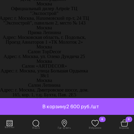
Москва
Официальный дилер Artpole ТЦ
"Экспострой"
Адрес: г. Москва, Нахимовский пр-т, 24 ТЦ
"Экспострой", павильон 2, место № 143
Москва
Прима Лепнина
Адрес: Московская область, г. Подольск,
Проезд Авиаторов 1 «ТК Молоток 2»
Москва
Салон TopDecor
Адрес: г. Москва, ул. Олеко Дундича 25
Москва
Салон «ARTDECOR»
Адрес: г. Москва, улица Большая Ордынка
38с1
Москва
Салон Лепнина
Адрес: г. Москва, Дмитровское шоссе, дом.
165, кор. 1, т.ц. Бухта, Пав. 2Е5
Москва
Салон – Лепнина у Милы
В корзину
2 600 руб./шт
Адрес: г. Москва, ТРК
«ЭлитСтройМатериалы», 51-й км МКАД
пос. Заречье, ул.Торговая, с.2, 1 этаж,
0
0
павильон С13
Москва
Каталог
Поиск
Где купить
Избранное
Корзина
Творческий дом «Красота и уют»