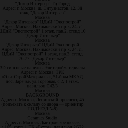
"Декор Интерьер" Тц Город
Адрес: г. Москва, ш. Энтузиастов, 12, 3й
этаж, "Декор Интерьер"
Москва
"Декор Интерьер" ЦДиИ "Экспострой"
Адрес: Москва, Нахимовский пр-к, 24, с1
ЦДиИ "Экспострой" 1 этаж, пав.2, стенд 10
"Декор Интерьер"
Москва
"Декор Интерьер" ЦДиИ Экспострой
Адрес: Москва, Нахимовский пр-к, 24, с1
ЦДиИ "Экспострой" 1 этаж, пав.3, стенд
76-77 "Декор Интерьер"
Москва
3D гипсовые панели - Элитсройматериалы
Адрес: г. Москва, ТРК
«ЭлитСтройМатериалы», 51-й км МКАД
пос. Заречье, ул.Торговая, с.2, 1 этаж,
павильон С42/3
Москва
BACKGROUND
Адрес: г. Москва, Ленинский проспект, 45
(подъехать к складу со двора — ориентир
ПОДЪЕЗД №8)
Москва
Ceramics Studio
Адрес: г. Москва, Дмитровское шоссе,
д.165, корп.1, ТК «Бухта», павильон 2G22