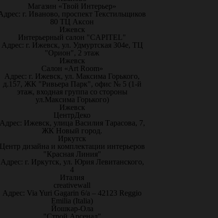
Магазин «Твой Интерьер»
Адрес: г. Иваново, проспект Текстильщиков
80 ТЦ Аксон
Ижевск
Интерьерный салон "CAPITEL"
Адрес: г. Ижевск, ул. Удмуртская 304е, ТЦ
"Орион", 2 этаж
Ижевск
Салон «Art Room»
Адрес: г. Ижевск, ул. Максима Горького,
д.157, ЖК "Ривьера Парк", офис № 5 (1-й
этаж, входная группа со стороны
ул.Максима Горького)
Ижевск
ЦентрДеко
Адрес: Ижевск, улица Василия Тарасова, 7,
ЖК Новый город.
Иркутск
Центр дизайна и комплектации интерьеров
"Красная Линия"
Адрес: г. Иркутск, ул. Юрия Левитанского,
4
Италия
creativewall
Адрес: Via Yuri Gagarin 6/a – 42123 Reggio
Emilia (Italia)
Йошкар-Ола
"Строй Арсенал"