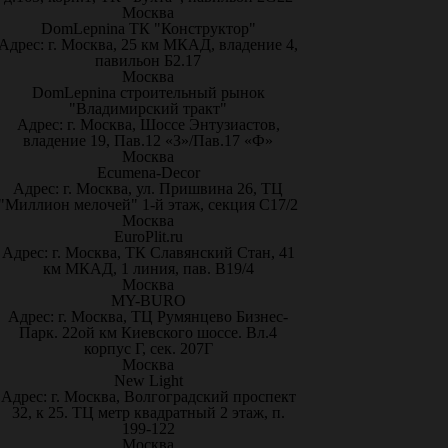
Москва
DomLepnina ТК "Конструктор"
Адрес: г. Москва, 25 км МКАД, владение 4,
павильон Б2.17
Москва
DomLepnina строительный рынок
"Владимирский тракт"
Адрес: г. Москва, Шоссе Энтузиастов,
владение 19, Пав.12 «З»/Пав.17 «Ф»
Москва
Ecumena-Decor
Адрес: г. Москва, ул. Пришвина 26, ТЦ
"Миллион мелочей" 1-й этаж, секция С17/2
Москва
EuroPlit.ru
Адрес: г. Москва, ТК Славянский Стан, 41
км МКАД, 1 линия, пав. В19/4
Москва
MY-BURO
Адрес: г. Москва, ТЦ Румянцево Бизнес-
Парк. 22ой км Киевского шоссе. Вл.4
корпус Г, сек. 207Г
Москва
New Light
Адрес: г. Москва, Волгоградский проспект
32, к 25. ТЦ метр квадратный 2 этаж, п.
199-122
Москва