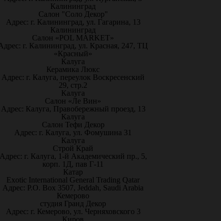
Калининград
Салон "Соло Декор"
Адрес: г. Калининград, ул. Гагарина, 13
Калининград
Салон «POL MARKET»
Адрес: г. Калининград, ул. Красная, 247, ТЦ
«Красный»
Калуга
Керамика Люкс
Адрес: г. Калуга, переулок Воскресенский
29, стр.2
Калуга
Салон «Ле Вин»
Адрес: Калуга, Правобережный проезд, 13
Калуга
Салон Тефи Декор
Адрес: г. Калуга, ул. Фомушина 31
Калуга
Строй Край
Адрес: г. Калуга, 1-й Академический пр., 5,
корп. 1Д, пав Г-11
Катар
Exotic International General Trading Qatar
Адрес: P.O. Box 3507, Jeddah, Saudi Arabia
Кемерово
студия Гранд Декор
Адрес: г. Кемерово, ул. Черняховского 3
Киров