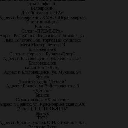
дом 2, офис 6.
Белоярский
Дизайн-салон Lidi Art
Адрес: г. Белоярский, ХМАО-Югра, квартал
Спортивный,д.4
Бишкек
Салон «ПРЕМЬЕРА»
Адрес: Республика Киргизия, г. Бишкек, ул.
Льва Толстого 36к, торговый комплекс
Мега Мастер, бутик Г3
Благовещенск
Салон интерьера "Буржуа-Декор"
Адрес: г. Благовещенск, ул. Зейская, 134
Благовещенск
салон Home Story
Адрес: г. Благовещенск, ул. Мухина, 94
Брянск
Дизайн-студия "Детали"
Адрес: г.Брянск, ул Войстроченко д.6
«Детали»
Брянск
Студия декора «Хамелеон»
Адрес: г. Брянск, ул. Красноармейская д.93б
(2 этаж), ТЦ "ПРОФИЛЬ"
Брянск
ТК32
Адрес: г. Брянск, ул. им. О.Н. Строкина, д.2.
Великие Луки