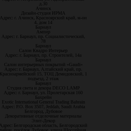
д.30
Ачинск
Дизайн-студия ИРМА
Адрес: г. Ачинск, Красноярский край, м-он
4, дом 14
Барнаул
Ампир
Адрес: г. Барнаул, пр. Социалистический,
78
Барнаул
Салон Квадро Интерьер
Адрес: г. Барнаул, пр. Строителей, 14а
Барнаул
Салон интерьерных покрытий «Gaudi»
Адрес: г. Барнаул, Алтайский край, пр.
Красноармейский 15, ТОЦ Демидовский, 1
подъезд, 2 этаж
Барнаул
Студия света и декора DECO LAMP
Адрес: г. Барнаул, ул. Пролетарская 160
Бахрейн
Exotic International General Trading Bahrain
Адрес: P.O. Box 3507, Jeddah, Saudi Arabia
Белгород, Дубовое
Декоративные отделочные материалы
Элит-Декор
Адрес: Белгородская область, Белгородский
район, посёлок Дубовое, улица Шоссейная,