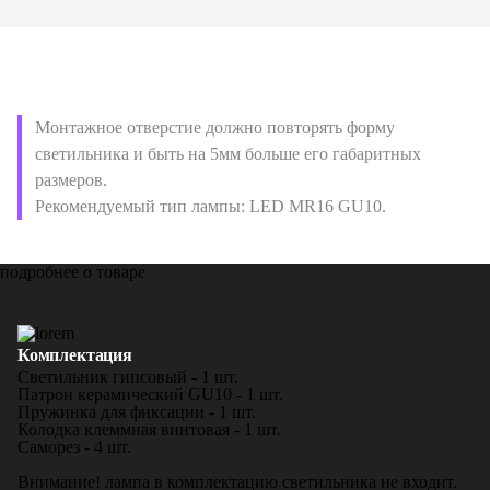
Монтажное отверстие должно повторять форму
светильника и быть на 5мм больше его габаритных
размеров.
Рекомендуемый тип лампы: LED MR16 GU10.
подробнее о товаре
Комплектация
Светильник гипсовый - 1 шт.
Патрон керамический GU10 - 1 шт.
Пружинка для фиксации - 1 шт.
Колодка клеммная винтовая - 1 шт.
Саморез - 4 шт.
Внимание! лампа в комплектацию светильника не входит.