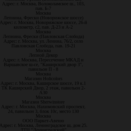
Адрес: г. Москва, Волоколамское ш., 103,
пав. Б-7
Москва
Лепнина, Фрески (Новорижское шоссе)
Адрес: г. Москва, Новорижское шоссе, 26-й
километр, с2, пав. Д-23 и А-2
Москва
Лепнина, Фрески (Павловская Слобода)
Адрес: г. Москва, ул. Ленина, 76/2, село
Павловская Слобода, пав. 19-21
Москва
Лепной Декор
Адрес: г. Москва, Пересечение МКАД и
Варшавское ш-се, "Каширский двор 3",
павильон П - 8
Москва
Магазин Holicolors
Адрес: г. Москва, Каширское шоссе, 19 к.1
ТК Каширский Двор, 2 этаж, павильон 2-
А30
Москва
Магазин Sherwinstore
Адрес: г. Москва, Нахимовский проспект,
24, павильон 3, блок 10с, место 130
Москва
ООО Паркет-Авeню
Адрес: г. Москва, Ленинградское ш, дом 25.
ДТЦ "Ленинградский"