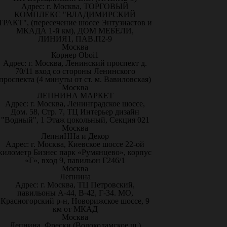
Адрес: г. Москва, ТОРГОВЫЙ
КОМПЛЕКС "ВЛАДИМИРСКИЙ
ТРАКТ", (пересечение шоссе Энтузиастов и
МКАДА 1-й км), ДОМ МЕБЕЛИ,
ЛИНИЯ1, ПАВ.П2-9
Москва
Корнер Oboi1
Адрес: г. Москва, Ленинский проспект д.
70/11 вход со стороны Ленинского
проспекта (4 минуты от ст. м. Вавиловская)
Москва
ЛЕПНИНА МАРКЕТ
Адрес: г. Москва, Ленинградское шоссе,
Дом. 58, Стр. 7, ТЦ Интерьер дизайн
"Водный", 1 Этаж цокольный, Секция 021
Москва
ЛепниННа и Декор
Адрес: г. Москва, Киевское шоссе 22-ой
километр Бизнес парк «Румянцево», корпус
«Г», вход 9, павильон Г246/1
Москва
Лепнина
Адрес: г. Москва, ТЦ Петровский,
павильоны А-44, В-42, Г-34. МО,
Красногорский р-н, Новорижское шоссе, 9
км от МКАД
Москва
Лепнина, Фрески (Волоколамское ш.)