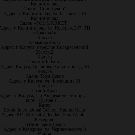
Калининград
Салон "Соло Декор"
Адрес: г. Калининград, ул. Гагарина, 13
Калининград
Салон «POL MARKET»
Адрес: г. Калининград, ул. Красная, 247, ТЦ
«Красный»
Калуга
Керамика Люкс
Адрес: г. Калуга, переулок Воскресенский
29, стр.2
Калуга
Салон «Ле Вин»
Адрес: Калуга, Правобережный проезд, 13
Калуга
Салон Тефи Декор
Адрес: г. Калуга, ул. Фомушина 31
Калуга
Строй Край
Адрес: г. Калуга, 1-й Академический пр., 5,
корп. 1Д, пав Г-11
Катар
Exotic International General Trading Qatar
Адрес: P.O. Box 3507, Jeddah, Saudi Arabia
Кемерово
студия Гранд Декор
Адрес: г. Кемерово, ул. Черняховского 3
Киров