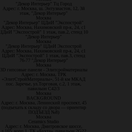
"Декор Интерьер" Тц Город
Адрес: г. Москва, ш. Энтузиастов, 12, 3й
этаж, "Декор Интерьер"
Москва
"Декор Интерьер" ЦДиИ "Экспострой"
Адрес: Москва, Нахимовский пр-к, 24, с1
ЦДиИ "Экспострой" 1 этаж, пав.2, стенд 10
"Декор Интерьер"
Москва
"Декор Интерьер" ЦДиИ Экспострой
Адрес: Москва, Нахимовский пр-к, 24, с1
ЦДиИ "Экспострой" 1 этаж, пав.3, стенд
76-77 "Декор Интерьер"
Москва
3D гипсовые панели - Элитсройматериалы
Адрес: г. Москва, ТРК
«ЭлитСтройМатериалы», 51-й км МКАД
пос. Заречье, ул.Торговая, с.2, 1 этаж,
павильон С42/3
Москва
BACKGROUND
Адрес: г. Москва, Ленинский проспект, 45
(подъехать к складу со двора — ориентир
ПОДЪЕЗД №8)
Москва
Ceramics Studio
Адрес: г. Москва, Дмитровское шоссе,
д.165, корп.1, ТК «Бухта», павильон 2G22