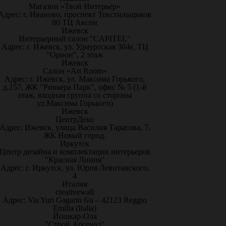
Магазин «Твой Интерьер»
Адрес: г. Иваново, проспект Текстильщиков
80 ТЦ Аксон
Ижевск
Интерьерный салон "CAPITEL"
Адрес: г. Ижевск, ул. Удмуртская 304е, ТЦ
"Орион", 2 этаж
Ижевск
Салон «Art Room»
Адрес: г. Ижевск, ул. Максима Горького,
д.157, ЖК "Ривьера Парк", офис № 5 (1-й
этаж, входная группа со стороны
ул.Максима Горького)
Ижевск
ЦентрДеко
Адрес: Ижевск, улица Василия Тарасова, 7,
ЖК Новый город.
Иркутск
Центр дизайна и комплектации интерьеров
"Красная Линия"
Адрес: г. Иркутск, ул. Юрия Левитанского,
4
Италия
creativewall
Адрес: Via Yuri Gagarin 6/a – 42123 Reggio
Emilia (Italia)
Йошкар-Ола
"Строй Арсенал"