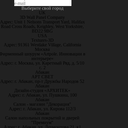
Выберите свой город
UK
3D Wall Panel Company
Адрес: Unit 1 Nelsons Transport Yard, Halifax
Road Cross Roads, Keighley, West Yorkshire,
BD22 9BG
USA
Textures-3D
Адрес: 91361 Westlake Village, California
Москва
Фирменный шоурум «Artpole. Инновации в
интерьере»
Адрес: г. Москва, ул. Каретный Ряд, д. 5/10
с. 2
Абакан
АРТ СВЕТ
Адрес: г. Абакан, пр-т Дружбы Народов 52
Абакан
Дизайн-студия «АРХИТЕК»
Адрес: г. Абакан, ул. Пушкина, 100
Абакан
Салон - магазин "Декорация"
Адрес: г. Абакан, ул. Кирова 112/3
Абакан
Салон напольных покрытий и дверей
"Премиум"
Адрес: г. Абакан, ул. Лермонтова 21, к1