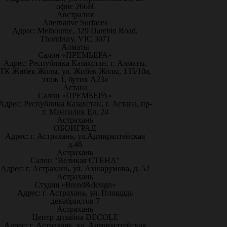
офис 266Н
Австралия
Alternative Surfaces
Адрес: Melbourne, 329 Darebin Road,
Thornbury, VIC 3071
Алматы
Салон «ПРЕМЬЕРА»
Адрес: Республика Казахстан, г. Алматы,
ТК Жибек Жолы, ул. Жибек Жолы, 135/10а,
этаж 1, бутик А23а
Астана
Салон «ПРЕМЬЕРА»
Адрес: Республика Казахстан, г. Астана, пр-
т. Мангилик Ел, 24
Астрахань
ОБОИГРАД
Адрес: г. Астрахань, ул.Адмиралтейская
д.46
Астрахань
Салон "Великая СТЕНА"
Адрес: г. Астрахань, ул. Ахшарумова, д. 52
Астрахань
Студия «Brend&design»
Адрес: г. Астрахань, ул. Площадь
декабристов 7
Астрахань
Центр дизайна DECOLE
Адрес: г. Астрахань, ул. Адмиралтейская