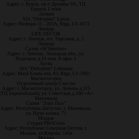
Адрес: г. Курск, пр-т Дружбы 9А, ТЦ
Европа 1 этаж
Латвия
SIA "Dekoplast" Latvia
Адрес: Piedrujas 11 - 203A, Riga, LV-1073
Липецк
LIFE DÉCOR
Адрес: г. Липецк, пл. Торговая, д. 2
Липецк
Салон «M`Interiors»
Адрес: г. Липецк, Липецкая обл., ул.
Неделина д.10 пом. 8 офис 1
Литва
SIA "Dekoplast" Lithuania
Адрес: Mazā Krasta iela, 83, Rīga, LV-1003
Магнитогорск
Отделочный центр Счастье
Адрес: г. Магнитогорск, ул. Ленина д.115
(ТЦ Европейский); ул. Советская д.160 «А»
Махачкала
Салон "Элит Пол"
Адрес: Республика Дагестан, г. Махачкала,
ул. Ирчи казака, 71
Моздок
Студия PROGress
Адрес: Республике Северная Осетия, г.
Моздок, ул.Кирова, 145а
Москва