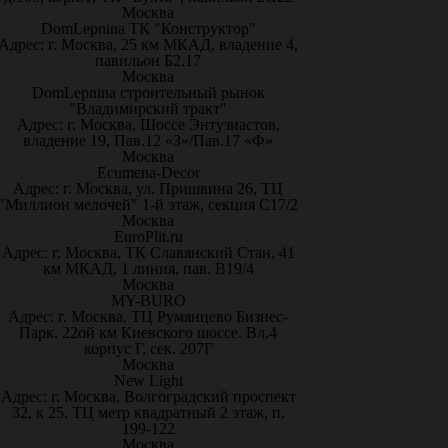
Москва
DomLepnina ТК "Конструктор"
Адрес: г. Москва, 25 км МКАД, владение 4,
павильон Б2.17
Москва
DomLepnina строительный рынок
"Владимирский тракт"
Адрес: г. Москва, Шоссе Энтузиастов,
владение 19, Пав.12 «З»/Пав.17 «Ф»
Москва
Ecumena-Decor
Адрес: г. Москва, ул. Пришвина 26, ТЦ
"Миллион мелочей" 1-й этаж, секция С17/2
Москва
EuroPlit.ru
Адрес: г. Москва, ТК Славянский Стан, 41
км МКАД, 1 линия, пав. В19/4
Москва
MY-BURO
Адрес: г. Москва, ТЦ Румянцево Бизнес-
Парк. 22ой км Киевского шоссе. Вл.4
корпус Г, сек. 207Г
Москва
New Light
Адрес: г. Москва, Волгоградский проспект
32, к 25. ТЦ метр квадратный 2 этаж, п.
199-122
Москва