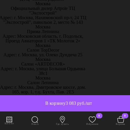
Москва
Официальный дилер Artpole ТЦ
"Экспострой"
Адрес: г. Москва, Нахимовский пр-т, 24 ТЦ
"Экспострой", павильон 2, место № 143
Москва
Прима Лепнина
Адрес: Московская область, г. Подольск,
Проезд Авиаторов 1 «ТК Молоток 2»
Москва
Салон TopDecor
Адрес: г. Москва, ул. Олеко Дундича 25
Москва
Салон «ARTDECOR»
Адрес: г. Москва, улица Большая Ордынка
38с1
Москва
Салон Лепнина
Адрес: г. Москва, Дмитровское шоссе, дом.
165, кор. 1, т.ц. Бухта, Пав. 2Е5
Москва
Салон – Лепнина у Милы
В корзину
3 083 руб./шт
Адрес: г. Москва, ТРК
«ЭлитСтройМатериалы», 51-й км МКАД
пос. Заречье, ул.Торговая, с.2, 1 этаж,
0
0
павильон С13
Москва
Каталог
Поиск
Где купить
Избранное
Корзина
Творческий дом «Красота и уют»