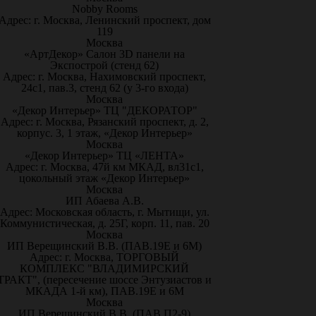
Nobby Rooms
Адрес: г. Москва, Ленинский проспект, дом
119
Москва
«АртДекор» Салон 3D панели на
Экспострой (стенд 62)
Адрес: г. Москва, Нахимовский проспект,
24с1, пав.3, стенд 62 (у 3-го входа)
Москва
«Декор Интерьер» ТЦ "ДЕКОРАТОР"
Адрес: г. Москва, Рязанский проспект, д. 2,
корпус. 3, 1 этаж, «Декор Интерьер»
Москва
«Декор Интерьер» ТЦ «ЛЕНТА»
Адрес: г. Москва, 47й км МКАД, вл31с1,
цокольный этаж «Декор Интерьер»
Москва
ИП Абаева А.В.
Адрес: Московская область, г. Мытищи, ул.
Коммунистическая, д. 25Г, корп. 11, пав. 20
Москва
ИП Верещинский В.В. (ПАВ.19Е и 6М)
Адрес: г. Москва, ТОРГОВЫЙ
КОМПЛЕКС "ВЛАДИМИРСКИЙ
ТРАКТ", (пересечение шоссе Энтузиастов и
МКАДА 1-й км), ПАВ.19Е и 6М
Москва
ИП Верещинский В.В. (ПАВ.П2-9)