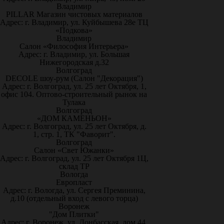
Владимир
PILLAR Магазин чистовых материалов
Адрес: г. Владимир, ул. Куйбышева 28е ТЦ
«Подкова»
Владимир
Салон «Философия Интерьера»
Адрес: г. Владимир, ул. Большая
Нижегородская д.32
Волгоград
DECOLE шоу-рум (Салон "Декорация")
Адрес: г. Волгоград, ул. 25 лет Октября, 1,
офис 104. Оптово-строительный рынок на
Тулака
Волгоград
«ДОМ КАМЕНЬОН»
Адрес: г. Волгоград, ул. 25 лет Октября, д.
1, стр. 1, ТК "Фаворит".
Волгоград
Салон «Свет Южанки»
Адрес: г. Волгоград, ул. 25 лет Октября 1Ц,
склад ТР
Вологда
Европласт
Адрес: г. Вологда, ул. Сергея Преминина,
д.10 (отдельный вход с левого торца)
Воронеж
"Дом Плитки"
Адрес: г. Воронеж. ул. Донбасская, дом 44,