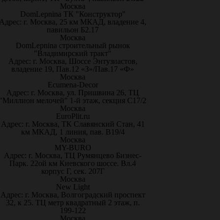
Москва
DomLepnina ТК "Конструктор"
Адрес: г. Москва, 25 км МКАД, владение 4,
павильон Б2.17
Москва
DomLepnina строительный рынок
"Владимирский тракт"
Адрес: г. Москва, Шоссе Энтузиастов,
владение 19, Пав.12 «З»/Пав.17 «Ф»
Москва
Ecumena-Decor
Адрес: г. Москва, ул. Пришвина 26, ТЦ
"Миллион мелочей" 1-й этаж, секция С17/2
Москва
EuroPlit.ru
Адрес: г. Москва, ТК Славянский Стан, 41
км МКАД, 1 линия, пав. В19/4
Москва
MY-BURO
Адрес: г. Москва, ТЦ Румянцево Бизнес-
Парк. 22ой км Киевского шоссе. Вл.4
корпус Г, сек. 207Г
Москва
New Light
Адрес: г. Москва, Волгоградский проспект
32, к 25. ТЦ метр квадратный 2 этаж, п.
199-122
Москва