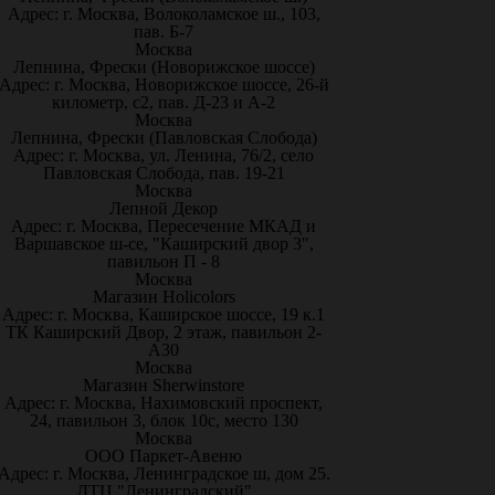
Адрес: г. Москва, Волоколамское ш., 103,
пав. Б-7
Москва
Лепнина, Фрески (Новорижское шоссе)
Адрес: г. Москва, Новорижское шоссе, 26-й
километр, с2, пав. Д-23 и А-2
Москва
Лепнина, Фрески (Павловская Слобода)
Адрес: г. Москва, ул. Ленина, 76/2, село
Павловская Слобода, пав. 19-21
Москва
Лепной Декор
Адрес: г. Москва, Пересечение МКАД и
Варшавское ш-се, "Каширский двор 3",
павильон П - 8
Москва
Магазин Holicolors
Адрес: г. Москва, Каширское шоссе, 19 к.1
ТК Каширский Двор, 2 этаж, павильон 2-
А30
Москва
Магазин Sherwinstore
Адрес: г. Москва, Нахимовский проспект,
24, павильон 3, блок 10с, место 130
Москва
ООО Паркет-Авeню
Адрес: г. Москва, Ленинградское ш, дом 25.
ДТЦ "Ленинградский"