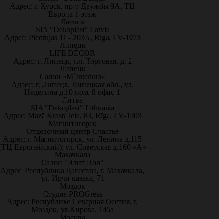
Адрес: г. Курск, пр-т Дружбы 9А, ТЦ
Европа 1 этаж
Латвия
SIA "Dekoplast" Latvia
Адрес: Piedrujas 11 - 203A, Riga, LV-1073
Липецк
LIFE DÉCOR
Адрес: г. Липецк, пл. Торговая, д. 2
Липецк
Салон «M`Interiors»
Адрес: г. Липецк, Липецкая обл., ул.
Неделина д.10 пом. 8 офис 1
Литва
SIA "Dekoplast" Lithuania
Адрес: Mazā Krasta iela, 83, Rīga, LV-1003
Магнитогорск
Отделочный центр Счастье
Адрес: г. Магнитогорск, ул. Ленина д.115
(ТЦ Европейский); ул. Советская д.160 «А»
Махачкала
Салон "Элит Пол"
Адрес: Республика Дагестан, г. Махачкала,
ул. Ирчи казака, 71
Моздок
Студия PROGress
Адрес: Республике Северная Осетия, г.
Моздок, ул.Кирова, 145а
Москва