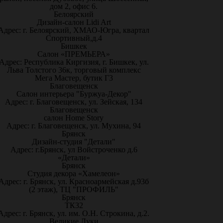
дом 2, офис 6.
Белоярский
Дизайн-салон Lidi Art
Адрес: г. Белоярский, ХМАО-Югра, квартал
Спортивный,д.4
Бишкек
Салон «ПРЕМЬЕРА»
Адрес: Республика Киргизия, г. Бишкек, ул.
Льва Толстого 36к, торговый комплекс
Мега Мастер, бутик Г3
Благовещенск
Салон интерьера "Буржуа-Декор"
Адрес: г. Благовещенск, ул. Зейская, 134
Благовещенск
салон Home Story
Адрес: г. Благовещенск, ул. Мухина, 94
Брянск
Дизайн-студия "Детали"
Адрес: г.Брянск, ул Войстроченко д.6
«Детали»
Брянск
Студия декора «Хамелеон»
Адрес: г. Брянск, ул. Красноармейская д.93б
(2 этаж), ТЦ "ПРОФИЛЬ"
Брянск
ТК32
Адрес: г. Брянск, ул. им. О.Н. Строкина, д.2.
Великие Луки