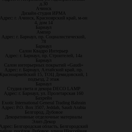
д.30
Ачинск
Дизайн-студия ИРМА
Адрес: г. Ачинск, Красноярский край, м-он
4, дом 14
Барнаул
Ампир
Адрес: г. Барнаул, пр. Социалистический,
78
Барнаул
Салон Квадро Интерьер
Адрес: г. Барнаул, пр. Строителей, 14а
Барнаул
Салон интерьерных покрытий «Gaudi»
Адрес: г. Барнаул, Алтайский край, пр.
Красноармейский 15, ТОЦ Демидовский, 1
подъезд, 2 этаж
Барнаул
Студия света и декора DECO LAMP
Адрес: г. Барнаул, ул. Пролетарская 160
Бахрейн
Exotic International General Trading Bahrain
Адрес: P.O. Box 3507, Jeddah, Saudi Arabia
Белгород, Дубовое
Декоративные отделочные материалы
Элит-Декор
Адрес: Белгородская область, Белгородский
район, посёлок Дубовое, улица Шоссейная,