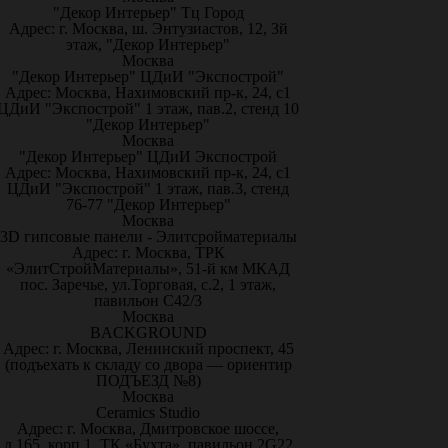
"Декор Интерьер" Тц Город
Адрес: г. Москва, ш. Энтузиастов, 12, 3й
этаж, "Декор Интерьер"
Москва
"Декор Интерьер" ЦДиИ "Экспострой"
Адрес: Москва, Нахимовский пр-к, 24, с1
ЦДиИ "Экспострой" 1 этаж, пав.2, стенд 10
"Декор Интерьер"
Москва
"Декор Интерьер" ЦДиИ Экспострой
Адрес: Москва, Нахимовский пр-к, 24, с1
ЦДиИ "Экспострой" 1 этаж, пав.3, стенд
76-77 "Декор Интерьер"
Москва
3D гипсовые панели - Элитсройматериалы
Адрес: г. Москва, ТРК
«ЭлитСтройМатериалы», 51-й км МКАД
пос. Заречье, ул.Торговая, с.2, 1 этаж,
павильон С42/3
Москва
BACKGROUND
Адрес: г. Москва, Ленинский проспект, 45
(подъехать к складу со двора — ориентир
ПОДЪЕЗД №8)
Москва
Ceramics Studio
Адрес: г. Москва, Дмитровское шоссе,
д.165, корп.1, ТК «Бухта», павильон 2G22