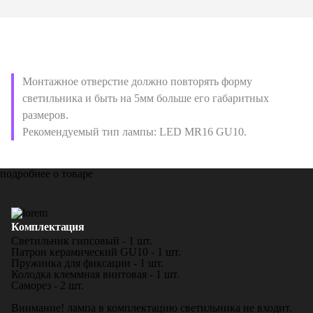
Монтажное отверстие должно повторять форму
светильника и быть на 5мм больше его габаритных
размеров.
Рекомендуемый тип лампы: LED MR16 GU10.
подробнее о товаре
Комплектация
Светильник гипсовый - 1 шт.
Патрон керамический GU10 - 1 шт.
Пружинка для фиксации - 1 шт.
Колодка клеммная винтовая - 1 шт.
Саморез - 2 шт.
Внимание! лампа в комплектацию светильника не входит.