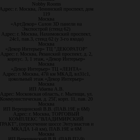
Nobby Rooms
Адрес: г. Москва, Ленинский проспект, дом
119
Москва
«АртДекор» Салон 3D панели на
Экспострой (стенд 62)
Адрес: г. Москва, Нахимовский проспект,
24с1, пав.3, стенд 62 (у 3-го входа)
Москва
«Декор Интерьер» ТЦ "ДЕКОРАТОР"
Адрес: г. Москва, Рязанский проспект, д. 2,
корпус. 3, 1 этаж, «Декор Интерьер»
Москва
«Декор Интерьер» ТЦ «ЛЕНТА»
Адрес: г. Москва, 47й км МКАД, вл31с1,
цокольный этаж «Декор Интерьер»
Москва
ИП Абаева А.В.
Адрес: Московская область, г. Мытищи, ул.
Коммунистическая, д. 25Г, корп. 11, пав. 20
Москва
ИП Верещинский В.В. (ПАВ.19Е и 6М)
Адрес: г. Москва, ТОРГОВЫЙ
КОМПЛЕКС "ВЛАДИМИРСКИЙ
ТРАКТ", (пересечение шоссе Энтузиастов и
МКАДА 1-й км), ПАВ.19Е и 6М
Москва
ИП Верещинский В.В. (ПАВ.П2-9)