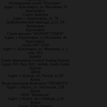
Интерьерный салон "Палладио"
Адрес: г. Красноярск, ул. Молокова, 28
Красноярск
Салон Декорум
Адрес: г. Красноярск, ул. 78
Добровольческой бригады, д.12, ТК
«Командор»
Красноярск
Салон-магазин "КОЛОРСТУДИЯ"
Адрес: г. Красноярск, ул.Молокова, 40
Красноярск
салон АРТ-ТОН
Адрес: г. Красноярск, ул. Маерчака, д. 1,
пом. 19/2
Кувейт
Exotic International General Trading Kuwait
Адрес: P.O. Box 3507, Jeddah, Saudi Arabia
Курган
Декор
Адрес: г. Курган, ул. Гоголя, д.128
Курск
Индустриальная Компания "ПРОМТЕХ"
Адрес: г. Курск, ул. Литовская, 12В
Курск
ООО "Вернисаж"
Адрес: г. Курск, пр-т Победы, д.10
Курск
Салон "Doka Design"