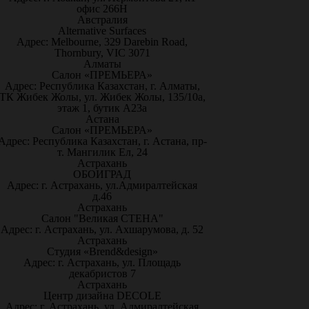
офис 266Н
Австралия
Alternative Surfaces
Адрес: Melbourne, 329 Darebin Road,
Thornbury, VIC 3071
Алматы
Салон «ПРЕМЬЕРА»
Адрес: Республика Казахстан, г. Алматы,
ТК Жибек Жолы, ул. Жибек Жолы, 135/10а,
этаж 1, бутик А23а
Астана
Салон «ПРЕМЬЕРА»
Адрес: Республика Казахстан, г. Астана, пр-
т. Мангилик Ел, 24
Астрахань
ОБОИГРАД
Адрес: г. Астрахань, ул.Адмиралтейская
д.46
Астрахань
Салон "Великая СТЕНА"
Адрес: г. Астрахань, ул. Ахшарумова, д. 52
Астрахань
Студия «Brend&design»
Адрес: г. Астрахань, ул. Площадь
декабристов 7
Астрахань
Центр дизайна DECOLE
Адрес: г. Астрахань, ул. Адмиралтейская