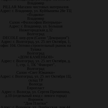
Владимир
PILLAR Магазин чистовых материалов
Адрес: г. Владимир, ул. Куйбышева 28е ТЦ
«Подкова»
Владимир
Салон «Философия Интерьера»
Адрес: г. Владимир, ул. Большая
Нижегородская д.32
Волгоград
DECOLE шоу-рум (Салон "Декорация")
Адрес: г. Волгоград, ул. 25 лет Октября, 1,
офис 104. Оптово-строительный рынок на
Тулака
Волгоград
«ДОМ КАМЕНЬОН»
Адрес: г. Волгоград, ул. 25 лет Октября, д.
1, стр. 1, ТК "Фаворит".
Волгоград
Салон «Свет Южанки»
Адрес: г. Волгоград, ул. 25 лет Октября 1Ц,
склад ТР
Вологда
Европласт
Адрес: г. Вологда, ул. Сергея Преминина,
д.10 (отдельный вход с левого торца)
Воронеж
"Дом Плитки"
Адрес: г. Воронеж. ул. Донбасская, дом 44,