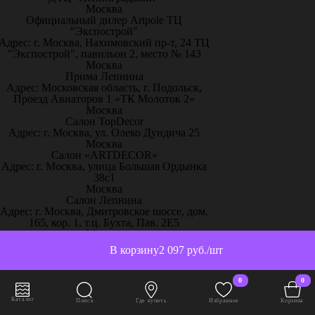
Москва
Официальный дилер Artpole ТЦ
"Экспострой"
Адрес: г. Москва, Нахимовский пр-т, 24 ТЦ
"Экспострой", павильон 2, место № 143
Москва
Прима Лепнина
Адрес: Московская область, г. Подольск,
Проезд Авиаторов 1 «ТК Молоток 2»
Москва
Салон TopDecor
Адрес: г. Москва, ул. Олеко Дундича 25
Москва
Салон «ARTDECOR»
Адрес: г. Москва, улица Большая Ордынка
38с1
Москва
Салон Лепнина
Адрес: г. Москва, Дмитровское шоссе, дом.
165, кор. 1, т.ц. Бухта, Пав. 2Е5
Москва
Салон – Лепнина у Милы
В корзину
2 097 руб./шт
Адрес: г. Москва, ТРК
«ЭлитСтройМатериалы», 51-й км МКАД
пос. Заречье, ул.Торговая, с.2, 1 этаж,
0
0
павильон С13
Москва
Каталог
Поиск
Где купить
Избранное
Корзина
Творческий дом «Красота и уют»