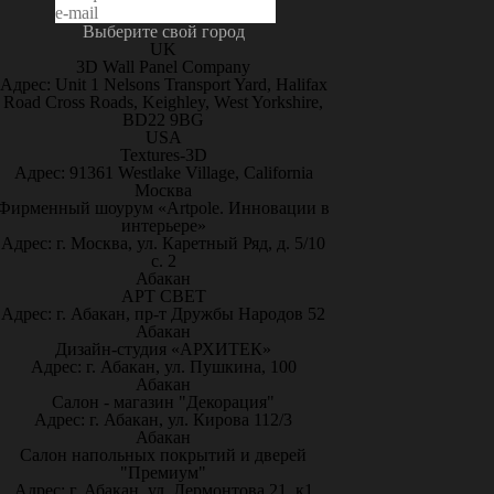
Выберите свой город
UK
3D Wall Panel Company
Адрес: Unit 1 Nelsons Transport Yard, Halifax
Road Cross Roads, Keighley, West Yorkshire,
BD22 9BG
USA
Textures-3D
Адрес: 91361 Westlake Village, California
Москва
Фирменный шоурум «Artpole. Инновации в
интерьере»
Адрес: г. Москва, ул. Каретный Ряд, д. 5/10
с. 2
Абакан
АРТ СВЕТ
Адрес: г. Абакан, пр-т Дружбы Народов 52
Абакан
Дизайн-студия «АРХИТЕК»
Адрес: г. Абакан, ул. Пушкина, 100
Абакан
Салон - магазин "Декорация"
Адрес: г. Абакан, ул. Кирова 112/3
Абакан
Салон напольных покрытий и дверей
"Премиум"
Адрес: г. Абакан, ул. Лермонтова 21, к1