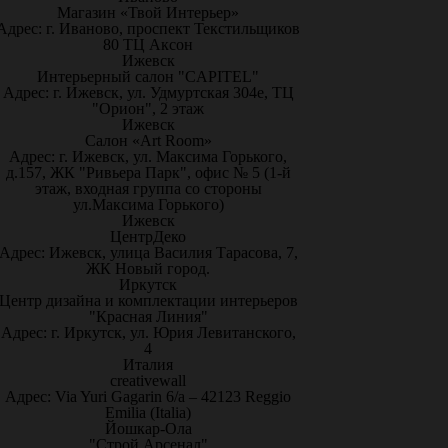
Магазин «Твой Интерьер»
Адрес: г. Иваново, проспект Текстильщиков
80 ТЦ Аксон
Ижевск
Интерьерный салон "CAPITEL"
Адрес: г. Ижевск, ул. Удмуртская 304е, ТЦ
"Орион", 2 этаж
Ижевск
Салон «Art Room»
Адрес: г. Ижевск, ул. Максима Горького,
д.157, ЖК "Ривьера Парк", офис № 5 (1-й
этаж, входная группа со стороны
ул.Максима Горького)
Ижевск
ЦентрДеко
Адрес: Ижевск, улица Василия Тарасова, 7,
ЖК Новый город.
Иркутск
Центр дизайна и комплектации интерьеров
"Красная Линия"
Адрес: г. Иркутск, ул. Юрия Левитанского,
4
Италия
creativewall
Адрес: Via Yuri Gagarin 6/a – 42123 Reggio
Emilia (Italia)
Йошкар-Ола
"Строй Арсенал"