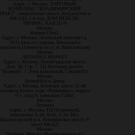
Адрес: г. Москва, ТОРГОВЫЙ
КОМПЛЕКС "ВЛАДИМИРСКИЙ
ТРАКТ", (пересечение шоссе Энтузиастов и
МКАДА 1-й км), ДОМ МЕБЕЛИ,
ЛИНИЯ1, ПАВ.П2-9
Москва
Корнер Oboi1
Адрес: г. Москва, Ленинский проспект д.
70/11 вход со стороны Ленинского
проспекта (4 минуты от ст. м. Вавиловская)
Москва
ЛЕПНИНА МАРКЕТ
Адрес: г. Москва, Ленинградское шоссе,
Дом. 58, Стр. 7, ТЦ Интерьер дизайн
"Водный", 1 Этаж цокольный, Секция 021
Москва
ЛепниННа и Декор
Адрес: г. Москва, Киевское шоссе 22-ой
километр Бизнес парк «Румянцево», корпус
«Г», вход 9, павильон Г246/1
Москва
Лепнина
Адрес: г. Москва, ТЦ Петровский,
павильоны А-44, В-42, Г-34. МО,
Красногорский р-н, Новорижское шоссе, 9
км от МКАД
Москва
Лепнина, Фрески (Волоколамское ш.)