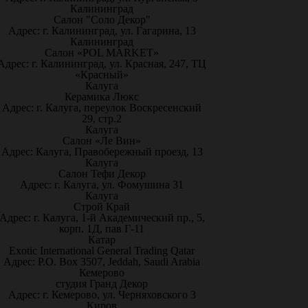
Калининград
Салон "Соло Декор"
Адрес: г. Калининград, ул. Гагарина, 13
Калининград
Салон «POL MARKET»
Адрес: г. Калининград, ул. Красная, 247, ТЦ
«Красный»
Калуга
Керамика Люкс
Адрес: г. Калуга, переулок Воскресенский
29, стр.2
Калуга
Салон «Ле Вин»
Адрес: Калуга, Правобережный проезд, 13
Калуга
Салон Тефи Декор
Адрес: г. Калуга, ул. Фомушина 31
Калуга
Строй Край
Адрес: г. Калуга, 1-й Академический пр., 5,
корп. 1Д, пав Г-11
Катар
Exotic International General Trading Qatar
Адрес: P.O. Box 3507, Jeddah, Saudi Arabia
Кемерово
студия Гранд Декор
Адрес: г. Кемерово, ул. Черняховского 3
Киров