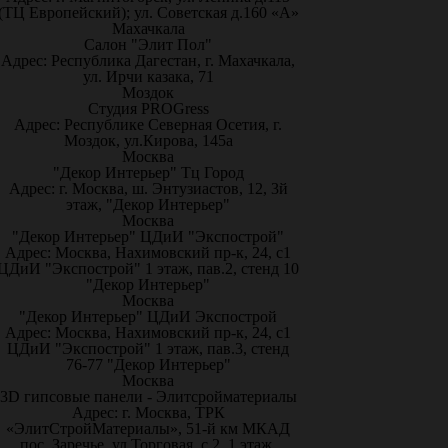
(ТЦ Европейский); ул. Советская д.160 «А»
Махачкала
Салон "Элит Пол"
Адрес: Республика Дагестан, г. Махачкала,
ул. Ирчи казака, 71
Моздок
Студия PROGress
Адрес: Республике Северная Осетия, г.
Моздок, ул.Кирова, 145а
Москва
"Декор Интерьер" Тц Город
Адрес: г. Москва, ш. Энтузиастов, 12, 3й
этаж, "Декор Интерьер"
Москва
"Декор Интерьер" ЦДиИ "Экспострой"
Адрес: Москва, Нахимовский пр-к, 24, с1
ЦДиИ "Экспострой" 1 этаж, пав.2, стенд 10
"Декор Интерьер"
Москва
"Декор Интерьер" ЦДиИ Экспострой
Адрес: Москва, Нахимовский пр-к, 24, с1
ЦДиИ "Экспострой" 1 этаж, пав.3, стенд
76-77 "Декор Интерьер"
Москва
3D гипсовые панели - Элитсройматериалы
Адрес: г. Москва, ТРК
«ЭлитСтройМатериалы», 51-й км МКАД
пос. Заречье, ул.Торговая, с.2, 1 этаж,