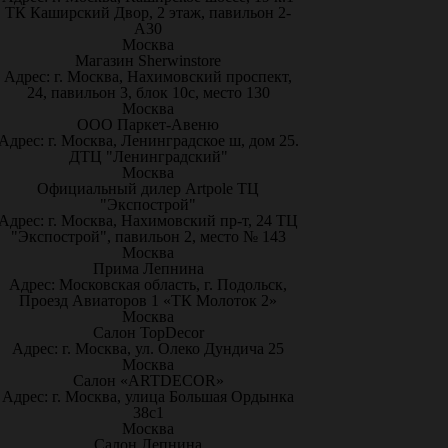
ТК Каширский Двор, 2 этаж, павильон 2-
А30
Москва
Магазин Sherwinstore
Адрес: г. Москва, Нахимовский проспект,
24, павильон 3, блок 10с, место 130
Москва
ООО Паркет-Авeню
Адрес: г. Москва, Ленинградское ш, дом 25.
ДТЦ "Ленинградский"
Москва
Официальный дилер Artpole ТЦ
"Экспострой"
Адрес: г. Москва, Нахимовский пр-т, 24 ТЦ
"Экспострой", павильон 2, место № 143
Москва
Прима Лепнина
Адрес: Московская область, г. Подольск,
Проезд Авиаторов 1 «ТК Молоток 2»
Москва
Салон TopDecor
Адрес: г. Москва, ул. Олеко Дундича 25
Москва
Салон «ARTDECOR»
Адрес: г. Москва, улица Большая Ордынка
38с1
Москва
Салон Лепнина