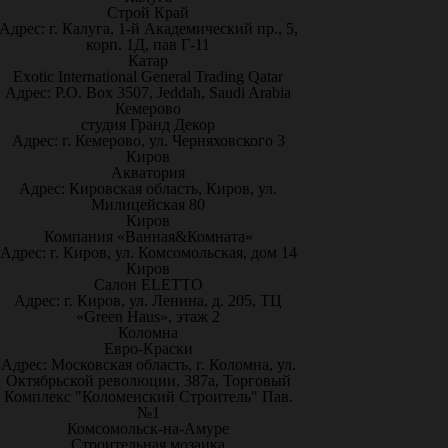
Строй Край
Адрес: г. Калуга, 1-й Академический пр., 5,
корп. 1Д, пав Г-11
Катар
Exotic International General Trading Qatar
Адрес: P.O. Box 3507, Jeddah, Saudi Arabia
Кемерово
студия Гранд Декор
Адрес: г. Кемерово, ул. Черняховского 3
Киров
Акватория
Адрес: Кировская область, Киров, ул.
Милицейская 80
Киров
Компания «Ванная&Комната»
Адрес: г. Киров, ул. Комсомольская, дом 14
Киров
Салон ELETTO
Адрес: г. Киров, ул. Ленина, д. 205, ТЦ
«Green Haus», этаж 2
Коломна
Евро-Краски
Адрес: Московская область, г. Коломна, ул.
Октябрьской революции, 387а, Торговый
Комплекс "Коломенский Строитель" Пав.
№1
Комсомольск-на-Амуре
Строительная мозаика