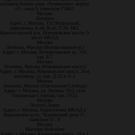
километр Бизнес парк «Румянцево», корпус
«Г», вход 9, павильон Г246/1
Москва
Лепнина
Адрес: г. Москва, ТЦ Петровский,
павильоны А-44, В-42, Г-34. МО,
Красногорский р-н, Новорижское шоссе, 9
км от МКАД
Москва
Лепнина, Фрески (Волоколамское ш.)
Адрес: г. Москва, Волоколамское ш., 103,
пав. Б-7
Москва
Лепнина, Фрески (Новорижское шоссе)
Адрес: г. Москва, Новорижское шоссе, 26-й
километр, с2, пав. Д-23 и А-2
Москва
Лепнина, Фрески (Павловская Слобода)
Адрес: г. Москва, ул. Ленина, 76/2, село
Павловская Слобода, пав. 19-21
Москва
Лепной Декор
Адрес: г. Москва, Пересечение МКАД и
Варшавское ш-се, "Каширский двор 3",
павильон П - 8
Москва
Магазин Holicolors
Адрес: г. Москва, Каширское шоссе, 19 к.1