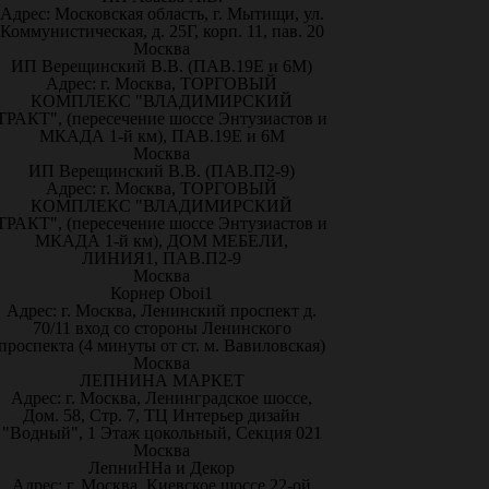
Адрес: Московская область, г. Мытищи, ул.
Коммунистическая, д. 25Г, корп. 11, пав. 20
Москва
ИП Верещинский В.В. (ПАВ.19Е и 6М)
Адрес: г. Москва, ТОРГОВЫЙ
КОМПЛЕКС "ВЛАДИМИРСКИЙ
ТРАКТ", (пересечение шоссе Энтузиастов и
МКАДА 1-й км), ПАВ.19Е и 6М
Москва
ИП Верещинский В.В. (ПАВ.П2-9)
Адрес: г. Москва, ТОРГОВЫЙ
КОМПЛЕКС "ВЛАДИМИРСКИЙ
ТРАКТ", (пересечение шоссе Энтузиастов и
МКАДА 1-й км), ДОМ МЕБЕЛИ,
ЛИНИЯ1, ПАВ.П2-9
Москва
Корнер Oboi1
Адрес: г. Москва, Ленинский проспект д.
70/11 вход со стороны Ленинского
проспекта (4 минуты от ст. м. Вавиловская)
Москва
ЛЕПНИНА МАРКЕТ
Адрес: г. Москва, Ленинградское шоссе,
Дом. 58, Стр. 7, ТЦ Интерьер дизайн
"Водный", 1 Этаж цокольный, Секция 021
Москва
ЛепниННа и Декор
Адрес: г. Москва, Киевское шоссе 22-ой