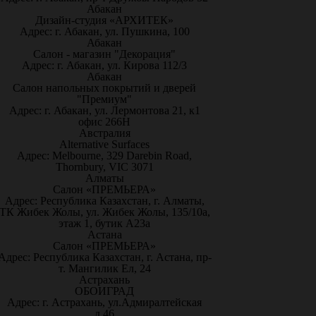
Абакан
Дизайн-студия «АРХИТЕК»
Адрес: г. Абакан, ул. Пушкина, 100
Абакан
Салон - магазин "Декорация"
Адрес: г. Абакан, ул. Кирова 112/3
Абакан
Салон напольных покрытий и дверей
"Премиум"
Адрес: г. Абакан, ул. Лермонтова 21, к1
офис 266Н
Австралия
Alternative Surfaces
Адрес: Melbourne, 329 Darebin Road,
Thornbury, VIC 3071
Алматы
Салон «ПРЕМЬЕРА»
Адрес: Республика Казахстан, г. Алматы,
ТК Жибек Жолы, ул. Жибек Жолы, 135/10а,
этаж 1, бутик А23а
Астана
Салон «ПРЕМЬЕРА»
Адрес: Республика Казахстан, г. Астана, пр-
т. Мангилик Ел, 24
Астрахань
ОБОИГРАД
Адрес: г. Астрахань, ул.Адмиралтейская
д.46