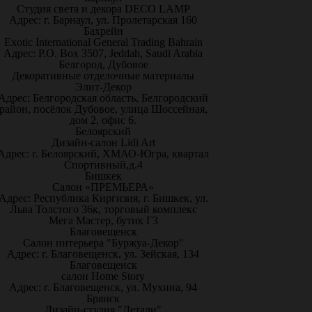
Студия света и декора DECO LAMP
Адрес: г. Барнаул, ул. Пролетарская 160
Бахрейн
Exotic International General Trading Bahrain
Адрес: P.O. Box 3507, Jeddah, Saudi Arabia
Белгород, Дубовое
Декоративные отделочные материалы
Элит-Декор
Адрес: Белгородская область, Белгородский
район, посёлок Дубовое, улица Шоссейная,
дом 2, офис 6.
Белоярский
Дизайн-салон Lidi Art
Адрес: г. Белоярский, ХМАО-Югра, квартал
Спортивный,д.4
Бишкек
Салон «ПРЕМЬЕРА»
Адрес: Республика Киргизия, г. Бишкек, ул.
Льва Толстого 36к, торговый комплекс
Мега Мастер, бутик Г3
Благовещенск
Салон интерьера "Буржуа-Декор"
Адрес: г. Благовещенск, ул. Зейская, 134
Благовещенск
салон Home Story
Адрес: г. Благовещенск, ул. Мухина, 94
Брянск
Дизайн-студия "Детали"