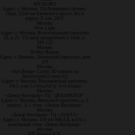
MY-BURO
Адрес: г. Москва, ТЦ Румянцево Бизнес-
Парк. 22ой км Киевского шоссе. Вл.4
корпус Г, сек. 207Г
Москва
New Light
Адрес: г. Москва, Волгоградский проспект
32, к 25. ТЦ метр квадратный 2 этаж, п.
199-122
Москва
Nobby Rooms
Адрес: г. Москва, Ленинский проспект, дом
119
Москва
«АртДекор» Салон 3D панели на
Экспострой (стенд 62)
Адрес: г. Москва, Нахимовский проспект,
24с1, пав.3, стенд 62 (у 3-го входа)
Москва
«Декор Интерьер» ТЦ "ДЕКОРАТОР"
Адрес: г. Москва, Рязанский проспект, д. 2,
корпус. 3, 1 этаж, «Декор Интерьер»
Москва
«Декор Интерьер» ТЦ «ЛЕНТА»
Адрес: г. Москва, 47й км МКАД, вл31с1,
цокольный этаж «Декор Интерьер»
Москва
ИП Абаева А.В.