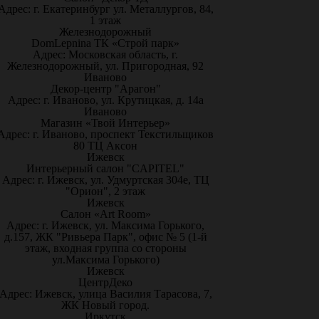
Адрес: г. Екатеринбург ул. Металлургов, 84,
1 этаж
Железнодорожный
DomLepnina ТК «Строй парк»
Адрес: Московская область, г.
Железнодорожный, ул. Пригородная, 92
Иваново
Декор-центр "Арагон"
Адрес: г. Иваново, ул. Крутицкая, д. 14а
Иваново
Магазин «Твой Интерьер»
Адрес: г. Иваново, проспект Текстильщиков
80 ТЦ Аксон
Ижевск
Интерьерный салон "CAPITEL"
Адрес: г. Ижевск, ул. Удмуртская 304е, ТЦ
"Орион", 2 этаж
Ижевск
Салон «Art Room»
Адрес: г. Ижевск, ул. Максима Горького,
д.157, ЖК "Ривьера Парк", офис № 5 (1-й
этаж, входная группа со стороны
ул.Максима Горького)
Ижевск
ЦентрДеко
Адрес: Ижевск, улица Василия Тарасова, 7,
ЖК Новый город.
Иркутск