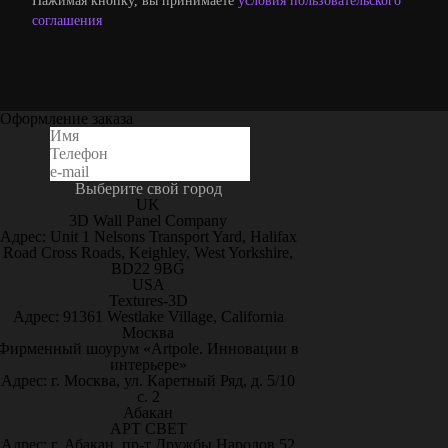
Нажимая кнопку, вы принимаете
условия пользовательского
соглашения
Оформление заказа
Выберите свой город
UK
3D Wall Panel Company
Адрес: Unit 1 Nelsons Transport Yard, Halifax
Road Cross Roads, Keighley, West Yorkshire,
BD22 9BG
USA
Textures-3D
Адрес: 91361 Westlake Village, California
Москва
Фирменный шоурум «Artpole. Инновации в
интерьере»
Адрес: г. Москва, ул. Каретный Ряд, д. 5/10
с. 2
Абакан
АРТ СВЕТ
Адрес: г. Абакан, пр-т Дружбы Народов 52