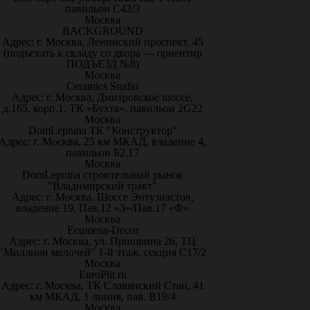
павильон С42/3
Москва
BACKGROUND
Адрес: г. Москва, Ленинский проспект, 45
(подъехать к складу со двора — ориентир
ПОДЪЕЗД №8)
Москва
Ceramics Studio
Адрес: г. Москва, Дмитровское шоссе,
д.165, корп.1, ТК «Бухта», павильон 2G22
Москва
DomLepnina ТК "Конструктор"
Адрес: г. Москва, 25 км МКАД, владение 4,
павильон Б2.17
Москва
DomLepnina строительный рынок
"Владимирский тракт"
Адрес: г. Москва, Шоссе Энтузиастов,
владение 19, Пав.12 «З»/Пав.17 «Ф»
Москва
Ecumena-Decor
Адрес: г. Москва, ул. Пришвина 26, ТЦ
"Миллион мелочей" 1-й этаж, секция С17/2
Москва
EuroPlit.ru
Адрес: г. Москва, ТК Славянский Стан, 41
км МКАД, 1 линия, пав. В19/4
Москва