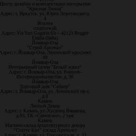
Центр дизайна и комплектации интерьеров
"Красная Линия"
Адрес: г. Иркутск, ул. Юрия Левитанского,
4
Италия
creativewall
Адрес: Via Yuri Gagarin 6/a – 42123 Reggio
Emilia (Italia)
Йошкар-Ола
"Строй Арсенал"
Адрес: г. Йошкар-Ола, Ленинский проспект
49
Йошкар-Ола
Интерьерный салон "Белый эскиз"
Адрес: г. Йошкар-Ола, ул. Воинов-
Интернационалистов, д. 36
Йошкар-Ола
Торговый дом "Сайвер"
Адрес: г. Йошкар-Ола, ул. Ленинский пр-т,
д.8
Казань
Лепной Декор
Адрес: г. Казань, ул. Хусаина Ямашева,
д.93, ТК «Савиново», 2 таж
Казань
Магазин-склад архитектурного декора
"Статус Кво" (склад Артполе)
Адрес: г. Казань, ул. Горсоветская, д. 33