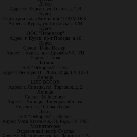
Декор
Адрес: г. Курган, ул. Гоголя, д.128
Курск
Индустриальная Компания "ПРОМТЕХ"
Адрес: г. Курск, ул. Литовская, 12В
Курск
ООО "Вернисаж"
Адрес: г. Курск, пр-т Победы, д.10
Курск
Салон "Doka Design"
Адрес: г. Курск, пр-т Дружбы 9А, ТЦ
Европа 1 этаж
Латвия
SIA "Dekoplast" Latvia
Адрес: Piedrujas 11 - 203A, Riga, LV-1073
Липецк
LIFE DÉCOR
Адрес: г. Липецк, пл. Торговая, д. 2
Липецк
Салон «M`Interiors»
Адрес: г. Липецк, Липецкая обл., ул.
Неделина д.10 пом. 8 офис 1
Литва
SIA "Dekoplast" Lithuania
Адрес: Mazā Krasta iela, 83, Rīga, LV-1003
Магнитогорск
Отделочный центр Счастье
Адрес: г. Магнитогорск, ул. Ленина д.115