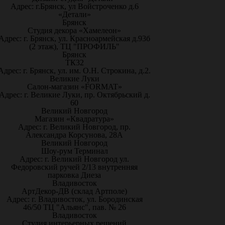
Адрес: г.Брянск, ул Войстроченко д.6
«Детали»
Брянск
Студия декора «Хамелеон»
Адрес: г. Брянск, ул. Красноармейская д.93б
(2 этаж), ТЦ "ПРОФИЛЬ"
Брянск
ТК32
Адрес: г. Брянск, ул. им. О.Н. Строкина, д.2.
Великие Луки
Салон-магазин «FORMAT»
Адрес: г. Великие Луки, пр. Октябрьский д.
60
Великий Новгород
Магазин «Квадратура»
Адрес: г. Великий Новгород, пр.
Александра Корсунова, 28А
Великий Новгород
Шоу-рум Терминал
Адрес: г. Великий Новгород ул.
Федоровский ручей 2/13 внутренняя
парковка Диеза
Владивосток
АртДекор-ДВ (склад Артполе)
Адрес: г. Владивосток, ул. Бородинская
46/50 ТЦ "Альянс", пав. № 26
Владивосток
Студия интерьерных решений