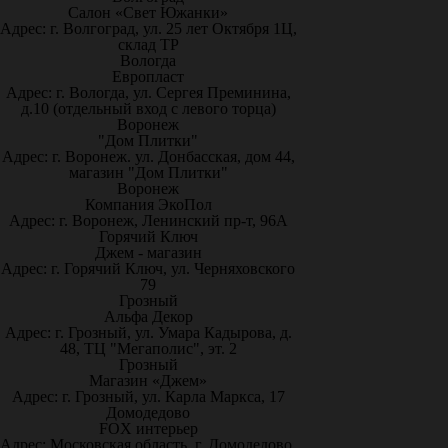
Салон «Свет Южанки»
Адрес: г. Волгоград, ул. 25 лет Октября 1Ц,
склад ТР
Вологда
Европласт
Адрес: г. Вологда, ул. Сергея Преминина,
д.10 (отдельный вход с левого торца)
Воронеж
"Дом Плитки"
Адрес: г. Воронеж. ул. Донбасская, дом 44,
магазин "Дом Плитки"
Воронеж
Компания ЭкоПол
Адрес: г. Воронеж, Ленинский пр-т, 96А
Горячий Ключ
Джем - магазин
Адрес: г. Горячий Ключ, ул. Черняховского
79
Грозный
Альфа Декор
Адрес: г. Грозный, ул. Умара Кадырова, д.
48, ТЦ "Мегаполис", эт. 2
Грозный
Магазин «Джем»
Адрес: г. Грозный, ул. Карла Маркса, 17
Домодедово
FOX интерьер
Адрес: Московская область, г. Домодедово,