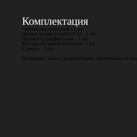
Комплектация
Светильник гипсовый - 1 шт.
Патрон керамический GU10 - 1 шт.
Пружинка для фиксации - 1 шт.
Колодка клеммная винтовая - 1 шт.
Саморез - 2 шт.
Внимание! лампа в комплектацию светильника не вхо