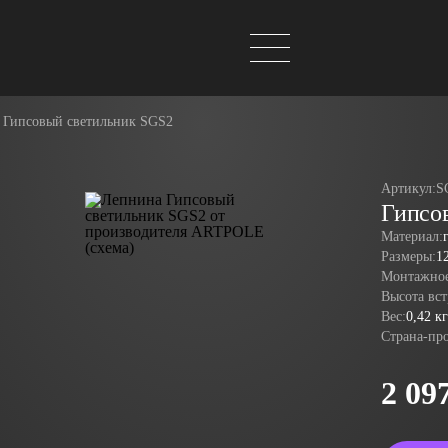
Гипсовый светильник SGS2
Артикул:
S
Гипсо
Материал:
Размеры:
1
Монтажное
Высота вст
Вес:
0,42 кг
Страна-пр
2 09