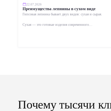
22.07.2026
Преимущества лепнины в сухом виде
Гипсовая лепнина бывает двух видов: сухая и сырая.
Сухая — это готовые изделия современного
производства: точная геометрия, стабильное качество,
упрощенный...
Почему тысячи кл