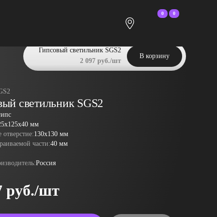
0
0
Гипсовый светильник SGS2
В корзину
2 097 руб./шт
GS2
вый светильник SGS2
гипс
25x125x40 мм
 отверстие:
130x130 мм
раиваемой части:
40 мм
оизводитель:
Россия
7 руб./шт