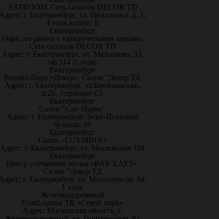
ASTROOM. Сеть салонов DECOR TD
Адрес: г. Екатеринбург, ул. Цвиллинга, д .1,
4 этаж корпус Б
Екатеринбург
Офис по работе с юридическими лицами.
Сеть салонов DECOR TD
Адрес: г. Екатеринбург, ул. Малышева, 53,
оф.514 |5 этаж|
Екатеринбург
Ритейл-Порт «Докер», Салон "Декор ТД
Адрес: г. Екатеринбург, ул.Бахчиванджи,
д.2Б, /строение С1
Екатеринбург
Салон "Сан Марко"
Адрес: г. Екатеринбург, Верх-Исетский
бульвар, 18
Екатеринбург
Салон «LOYMINA»
Адрес: г. Екатеринбург, ул. Московская 194
Екатеринбург
Центр улучшения жилья «ВАУ ХАУЗ»,
Салон "Декор ТД
Адрес: г. Екатеринбург ул. Металлургов, 84,
1 этаж
Железнодорожный
DomLepnina ТК «Строй парк»
Адрес: Московская область, г.
Железнодорожный, ул. Пригородная, 92