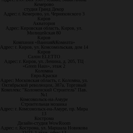
Кемерово
студия Гранд Декор
Адрес: г. Кемерово, ул. Черняховского 3
Киров
Акватория
Адрес: Кировская область, Киров, ул.
Милицейская 80
Киров
Компания «Ванная&Комната»
Адрес: г. Киров, ул. Комсомольская, дом 14
Киров
Салон ELETTO
Адрес: г. Киров, ул. Ленина, д. 205, ТЦ
«Green Haus», этаж 2
Коломна
Евро-Краски
Адрес: Московская область, г. Коломна, ул.
Октябрьской революции, 387а, Торговый
Комплекс "Коломенский Строитель" Пав.
№1
Комсомольск-на-Амуре
Строительная мозаика
Адрес: г. Комсомольск-на-Амуре, пр. Мира
13
Кострома
Дизайн-студия WowRoom
Адрес: г. Кострома, ул. Маршала Новикова
22/22, 1 этаж, офис 13