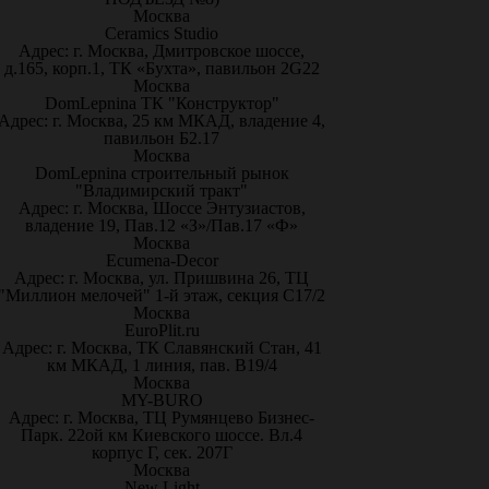
Москва
Ceramics Studio
Адрес: г. Москва, Дмитровское шоссе,
д.165, корп.1, ТК «Бухта», павильон 2G22
Москва
DomLepnina ТК "Конструктор"
Адрес: г. Москва, 25 км МКАД, владение 4,
павильон Б2.17
Москва
DomLepnina строительный рынок
"Владимирский тракт"
Адрес: г. Москва, Шоссе Энтузиастов,
владение 19, Пав.12 «З»/Пав.17 «Ф»
Москва
Ecumena-Decor
Адрес: г. Москва, ул. Пришвина 26, ТЦ
"Миллион мелочей" 1-й этаж, секция С17/2
Москва
EuroPlit.ru
Адрес: г. Москва, ТК Славянский Стан, 41
км МКАД, 1 линия, пав. В19/4
Москва
MY-BURO
Адрес: г. Москва, ТЦ Румянцево Бизнес-
Парк. 22ой км Киевского шоссе. Вл.4
корпус Г, сек. 207Г
Москва
New Light