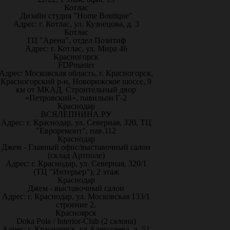
Котлас
Дизайн студия "Home Boutique"
Адрес: г. Котлас, ул. Кузнецова, д. 3
Котлас
ТЦ "Арена", отдел Позитиф
Адрес: г. Котлас, ул. Мира 46
Красногорск
FDPmaster
Адрес: Московская область, г. Красногорск,
Красногорский р-н, Новорижское шоссе, 9
км от МКАД. Строительный двор
«Петровский», павильон Г-2
Краснодар
ВСЯЛЕПНИНА.РУ
Адрес: г. Краснодар, ул. Северная, 320, ТЦ
"Евроремонт", пав.112
Краснодар
Джем - Главный офис/выставочный салон
(склад Артполе)
Адрес: г. Краснодар, ул. Северная, 320/1
(ТЦ "Интерьер"), 2 этаж
Краснодар
Джем - выставочный салон
Адрес: г. Краснодар, ул. Московская 133/1
строение 2.
Красноярск
Doka Pola / Interior-Club (2 салона)
Адрес: г. Красноярск, ул.Алекссеева, д. 51