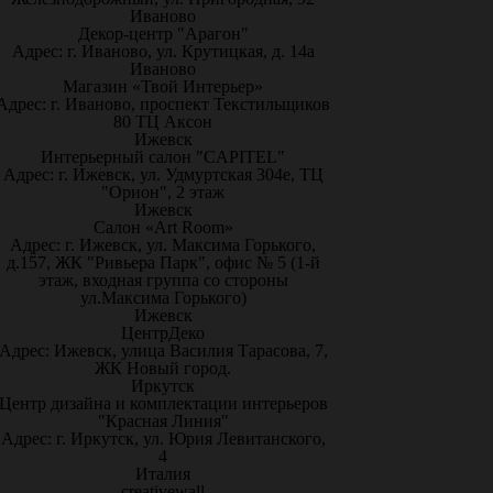
Иваново
Декор-центр "Арагон"
Адрес: г. Иваново, ул. Крутицкая, д. 14а
Иваново
Магазин «Твой Интерьер»
Адрес: г. Иваново, проспект Текстильщиков
80 ТЦ Аксон
Ижевск
Интерьерный салон "CAPITEL"
Адрес: г. Ижевск, ул. Удмуртская 304е, ТЦ
"Орион", 2 этаж
Ижевск
Салон «Art Room»
Адрес: г. Ижевск, ул. Максима Горького,
д.157, ЖК "Ривьера Парк", офис № 5 (1-й
этаж, входная группа со стороны
ул.Максима Горького)
Ижевск
ЦентрДеко
Адрес: Ижевск, улица Василия Тарасова, 7,
ЖК Новый город.
Иркутск
Центр дизайна и комплектации интерьеров
"Красная Линия"
Адрес: г. Иркутск, ул. Юрия Левитанского,
4
Италия
creativewall