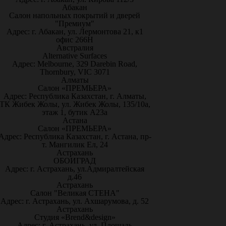
Абакан
Салон напольных покрытий и дверей
"Премиум"
Адрес: г. Абакан, ул. Лермонтова 21, к1
офис 266Н
Австралия
Alternative Surfaces
Адрес: Melbourne, 329 Darebin Road,
Thornbury, VIC 3071
Алматы
Салон «ПРЕМЬЕРА»
Адрес: Республика Казахстан, г. Алматы,
ТК Жибек Жолы, ул. Жибек Жолы, 135/10а,
этаж 1, бутик А23а
Астана
Салон «ПРЕМЬЕРА»
Адрес: Республика Казахстан, г. Астана, пр-
т. Мангилик Ел, 24
Астрахань
ОБОИГРАД
Адрес: г. Астрахань, ул.Адмиралтейская
д.46
Астрахань
Салон "Великая СТЕНА"
Адрес: г. Астрахань, ул. Ахшарумова, д. 52
Астрахань
Студия «Brend&design»
Адрес: г. Астрахань, ул. Площадь