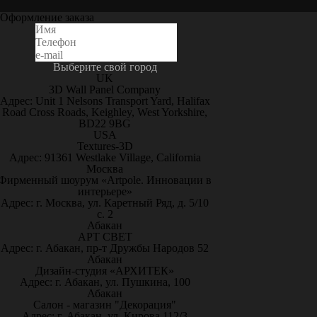
Оформление заказа
Выберите свой город
UK
3D Wall Panel Company
Адрес: Unit 1 Nelsons Transport Yard, Halifax
Road Cross Roads, Keighley, West Yorkshire,
BD22 9BG
USA
Textures-3D
Адрес: 91361 Westlake Village, California
Москва
Фирменный шоурум «Artpole. Инновации в
интерьере»
Адрес: г. Москва, ул. Каретный Ряд, д. 5/10
с. 2
Абакан
АРТ СВЕТ
Адрес: г. Абакан, пр-т Дружбы Народов 52
Абакан
Дизайн-студия «АРХИТЕК»
Адрес: г. Абакан, ул. Пушкина, 100
Абакан
Салон - магазин "Декорация"
Адрес: г. Абакан, ул. Кирова 112/3