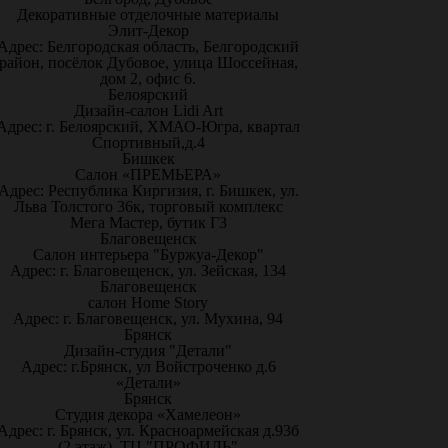
Декоративные отделочные материалы
Элит-Декор
Адрес: Белгородская область, Белгородский
район, посёлок Дубовое, улица Шоссейная,
дом 2, офис 6.
Белоярский
Дизайн-салон Lidi Art
Адрес: г. Белоярский, ХМАО-Югра, квартал
Спортивный,д.4
Бишкек
Салон «ПРЕМЬЕРА»
Адрес: Республика Киргизия, г. Бишкек, ул.
Льва Толстого 36к, торговый комплекс
Мега Мастер, бутик Г3
Благовещенск
Салон интерьера "Буржуа-Декор"
Адрес: г. Благовещенск, ул. Зейская, 134
Благовещенск
салон Home Story
Адрес: г. Благовещенск, ул. Мухина, 94
Брянск
Дизайн-студия "Детали"
Адрес: г.Брянск, ул Войстроченко д.6
«Детали»
Брянск
Студия декора «Хамелеон»
Адрес: г. Брянск, ул. Красноармейская д.93б
(2 этаж), ТЦ "ПРОФИЛЬ"