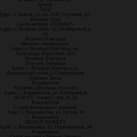
Брянск
ТК32
Адрес: г. Брянск, ул. им. О.Н. Строкина, д.2.
Великие Луки
Салон-магазин «FORMAT»
Адрес: г. Великие Луки, пр. Октябрьский д.
60
Великий Новгород
Магазин «Квадратура»
Адрес: г. Великий Новгород, пр.
Александра Корсунова, 28А
Великий Новгород
Шоу-рум Терминал
Адрес: г. Великий Новгород ул.
Федоровский ручей 2/13 внутренняя
парковка Диеза
Владивосток
АртДекор-ДВ (склад Артполе)
Адрес: г. Владивосток, ул. Бородинская
46/50 ТЦ "Альянс", пав. № 26
Владивосток
Студия интерьерных решений
Адрес: г. Владивосток, ул. Гоголя, 30
Владикавказ
DESIGN MARKET
Адрес: г. Владикавказ, ул. Первомайская, 28
Владикавказ
Салон-магазин «Лепные Декоры»