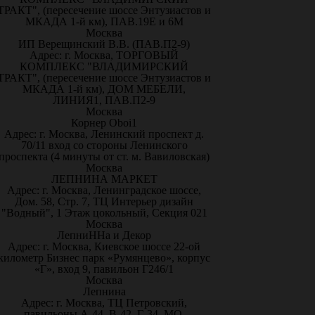
ТРАКТ", (пересечение шоссе Энтузиастов и
МКАДА 1-й км), ПАВ.19Е и 6М
Москва
ИП Верещинский В.В. (ПАВ.П2-9)
Адрес: г. Москва, ТОРГОВЫЙ
КОМПЛЕКС "ВЛАДИМИРСКИЙ
ТРАКТ", (пересечение шоссе Энтузиастов и
МКАДА 1-й км), ДОМ МЕБЕЛИ,
ЛИНИЯ1, ПАВ.П2-9
Москва
Корнер Oboi1
Адрес: г. Москва, Ленинский проспект д.
70/11 вход со стороны Ленинского
проспекта (4 минуты от ст. м. Вавиловская)
Москва
ЛЕПНИНА МАРКЕТ
Адрес: г. Москва, Ленинградское шоссе,
Дом. 58, Стр. 7, ТЦ Интерьер дизайн
"Водный", 1 Этаж цокольный, Секция 021
Москва
ЛепниННа и Декор
Адрес: г. Москва, Киевское шоссе 22-ой
километр Бизнес парк «Румянцево», корпус
«Г», вход 9, павильон Г246/1
Москва
Лепнина
Адрес: г. Москва, ТЦ Петровский,
павильоны А-44, В-42, Г-34. МО,