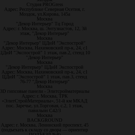
Студия PROGress
Адрес: Республике Северная Осетия, г.
Моздок, ул.Кирова, 145а
Москва
"Декор Интерьер" Тц Город
Адрес: г. Москва, ш. Энтузиастов, 12, 3й
этаж, "Декор Интерьер"
Москва
"Декор Интерьер" ЦДиИ "Экспострой"
Адрес: Москва, Нахимовский пр-к, 24, с1
ЦДиИ "Экспострой" 1 этаж, пав.2, стенд 10
"Декор Интерьер"
Москва
"Декор Интерьер" ЦДиИ Экспострой
Адрес: Москва, Нахимовский пр-к, 24, с1
ЦДиИ "Экспострой" 1 этаж, пав.3, стенд
76-77 "Декор Интерьер"
Москва
3D гипсовые панели - Элитсройматериалы
Адрес: г. Москва, ТРК
«ЭлитСтройМатериалы», 51-й км МКАД
пос. Заречье, ул.Торговая, с.2, 1 этаж,
павильон С42/3
Москва
BACKGROUND
Адрес: г. Москва, Ленинский проспект, 45
(подъехать к складу со двора — ориентир
ПОДЪЕЗД №8)