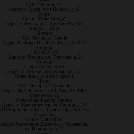
ООО "Вернисаж"
Адрес: г. Курск, пр-т Победы, д.10
Курск
Салон "Doka Design"
Адрес: г. Курск, пр-т Дружбы 9А, ТЦ
Европа 1 этаж
Латвия
SIA "Dekoplast" Latvia
Адрес: Piedrujas 11 - 203A, Riga, LV-1073
Липецк
LIFE DÉCOR
Адрес: г. Липецк, пл. Торговая, д. 2
Липецк
Салон «M`Interiors»
Адрес: г. Липецк, Липецкая обл., ул.
Неделина д.10 пом. 8 офис 1
Литва
SIA "Dekoplast" Lithuania
Адрес: Mazā Krasta iela, 83, Rīga, LV-1003
Магнитогорск
Отделочный центр Счастье
Адрес: г. Магнитогорск, ул. Ленина д.115
(ТЦ Европейский); ул. Советская д.160 «А»
Махачкала
Салон "Элит Пол"
Адрес: Республика Дагестан, г. Махачкала,
ул. Ирчи казака, 71
Моздок