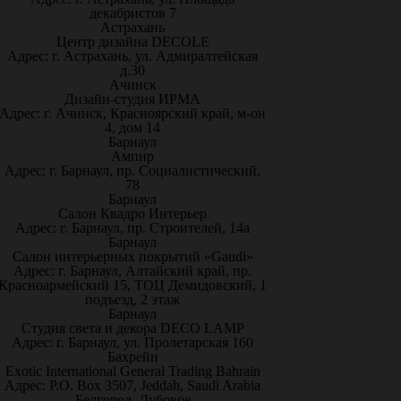
декабристов 7
Астрахань
Центр дизайна DECOLE
Адрес: г. Астрахань, ул. Адмиралтейская
д.30
Ачинск
Дизайн-студия ИРМА
Адрес: г. Ачинск, Красноярский край, м-он
4, дом 14
Барнаул
Ампир
Адрес: г. Барнаул, пр. Социалистический,
78
Барнаул
Салон Квадро Интерьер
Адрес: г. Барнаул, пр. Строителей, 14а
Барнаул
Салон интерьерных покрытий «Gaudi»
Адрес: г. Барнаул, Алтайский край, пр.
Красноармейский 15, ТОЦ Демидовский, 1
подъезд, 2 этаж
Барнаул
Студия света и декора DECO LAMP
Адрес: г. Барнаул, ул. Пролетарская 160
Бахрейн
Exotic International General Trading Bahrain
Адрес: P.O. Box 3507, Jeddah, Saudi Arabia
Белгород, Дубовое