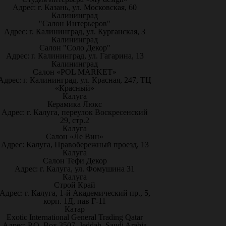
Адрес: г. Казань, ул. Московская, 60
Калининград
"Салон Интерьеров"
Адрес: г. Калининград, ул. Курганская, 3
Калининград
Салон "Соло Декор"
Адрес: г. Калининград, ул. Гагарина, 13
Калининград
Салон «POL MARKET»
Адрес: г. Калининград, ул. Красная, 247, ТЦ
«Красный»
Калуга
Керамика Люкс
Адрес: г. Калуга, переулок Воскресенский
29, стр.2
Калуга
Салон «Ле Вин»
Адрес: Калуга, Правобережный проезд, 13
Калуга
Салон Тефи Декор
Адрес: г. Калуга, ул. Фомушина 31
Калуга
Строй Край
Адрес: г. Калуга, 1-й Академический пр., 5,
корп. 1Д, пав Г-11
Катар
Exotic International General Trading Qatar
Адрес: P.O. Box 3507, Jeddah, Saudi Arabia