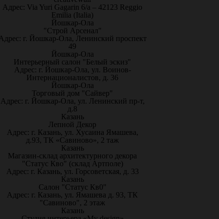
Адрес: Via Yuri Gagarin 6/a – 42123 Reggio
Emilia (Italia)
Йошкар-Ола
"Строй Арсенал"
Адрес: г. Йошкар-Ола, Ленинский проспект
49
Йошкар-Ола
Интерьерный салон "Белый эскиз"
Адрес: г. Йошкар-Ола, ул. Воинов-
Интернационалистов, д. 36
Йошкар-Ола
Торговый дом "Сайвер"
Адрес: г. Йошкар-Ола, ул. Ленинский пр-т,
д.8
Казань
Лепной Декор
Адрес: г. Казань, ул. Хусаина Ямашева,
д.93, ТК «Савиново», 2 таж
Казань
Магазин-склад архитектурного декора
"Статус Кво" (склад Артполе)
Адрес: г. Казань, ул. Горсоветская, д. 33
Казань
Салон "Статус Кв0"
Адрес: г. Казань, ул. Ямашева д. 93, ТК
"Савиново", 2 этаж
Казань
Студия интерьера «My design»