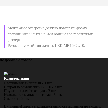
Монтажное отверстие должно повторять форму
светильника и быть на 5мм больше его габаритных
размеров.
Рекомендуемый тип лампы: LED MR16 GU10.
подробнее о товаре
Комплектация
Светильник гипсовый - 1 шт.
Патрон керамический GU10 - 3 шт.
Пружинка для фиксации - 3 шт.
Колодка клеммная винтовая - 3 шт.
Саморез - 6 шт.
Внимание! лампа в комплектацию светильника не входит.