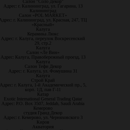
Салон "Соло Декор"
Адрес: г. Калининград, ул. Гагарина, 13
Калининград
Салон «POL MARKET»
Адрес: г. Калининград, ул. Красная, 247, ТЦ
«Красный»
Калуга
Керамика Люкс
Адрес: г. Калуга, переулок Воскресенский
29, стр.2
Калуга
Салон «Ле Вин»
Адрес: Калуга, Правобережный проезд, 13
Калуга
Салон Тефи Декор
Адрес: г. Калуга, ул. Фомушина 31
Калуга
Строй Край
Адрес: г. Калуга, 1-й Академический пр., 5,
корп. 1Д, пав Г-11
Катар
Exotic International General Trading Qatar
Адрес: P.O. Box 3507, Jeddah, Saudi Arabia
Кемерово
студия Гранд Декор
Адрес: г. Кемерово, ул. Черняховского 3
Киров
Акватория