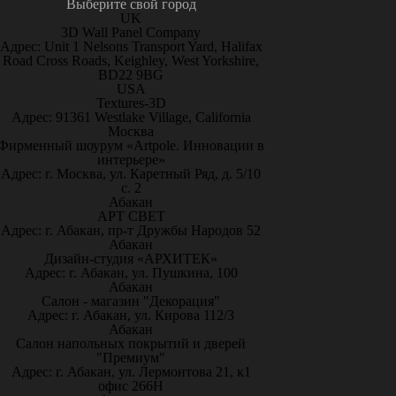
Выберите свой город
UK
3D Wall Panel Company
Адрес: Unit 1 Nelsons Transport Yard, Halifax
Road Cross Roads, Keighley, West Yorkshire,
BD22 9BG
USA
Textures-3D
Адрес: 91361 Westlake Village, California
Москва
Фирменный шоурум «Artpole. Инновации в
интерьере»
Адрес: г. Москва, ул. Каретный Ряд, д. 5/10
с. 2
Абакан
АРТ СВЕТ
Адрес: г. Абакан, пр-т Дружбы Народов 52
Абакан
Дизайн-студия «АРХИТЕК»
Адрес: г. Абакан, ул. Пушкина, 100
Абакан
Салон - магазин "Декорация"
Адрес: г. Абакан, ул. Кирова 112/3
Абакан
Салон напольных покрытий и дверей
"Премиум"
Адрес: г. Абакан, ул. Лермонтова 21, к1
офис 266Н