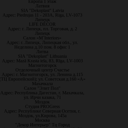
Европа 1 этаж
Латвия
SIA "Dekoplast" Latvia
Адрес: Piedrujas 11 - 203A, Riga, LV-1073
Липецк
LIFE DÉCOR
Адрес: г. Липецк, пл. Торговая, д. 2
Липецк
Салон «M`Interiors»
Адрес: г. Липецк, Липецкая обл., ул.
Неделина д.10 пом. 8 офис 1
Литва
SIA "Dekoplast" Lithuania
Адрес: Mazā Krasta iela, 83, Rīga, LV-1003
Магнитогорск
Отделочный центр Счастье
Адрес: г. Магнитогорск, ул. Ленина д.115
(ТЦ Европейский); ул. Советская д.160 «А»
Махачкала
Салон "Элит Пол"
Адрес: Республика Дагестан, г. Махачкала,
ул. Ирчи казака, 71
Моздок
Студия PROGress
Адрес: Республике Северная Осетия, г.
Моздок, ул.Кирова, 145а
Москва
"Декор Интерьер" Тц Город