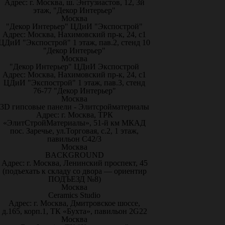
Адрес: г. Москва, ш. Энтузиастов, 12, 3й
этаж, "Декор Интерьер"
Москва
"Декор Интерьер" ЦДиИ "Экспострой"
Адрес: Москва, Нахимовский пр-к, 24, с1
ЦДиИ "Экспострой" 1 этаж, пав.2, стенд 10
"Декор Интерьер"
Москва
"Декор Интерьер" ЦДиИ Экспострой
Адрес: Москва, Нахимовский пр-к, 24, с1
ЦДиИ "Экспострой" 1 этаж, пав.3, стенд
76-77 "Декор Интерьер"
Москва
3D гипсовые панели - Элитсройматериалы
Адрес: г. Москва, ТРК
«ЭлитСтройМатериалы», 51-й км МКАД
пос. Заречье, ул.Торговая, с.2, 1 этаж,
павильон С42/3
Москва
BACKGROUND
Адрес: г. Москва, Ленинский проспект, 45
(подъехать к складу со двора — ориентир
ПОДЪЕЗД №8)
Москва
Ceramics Studio
Адрес: г. Москва, Дмитровское шоссе,
д.165, корп.1, ТК «Бухта», павильон 2G22
Москва