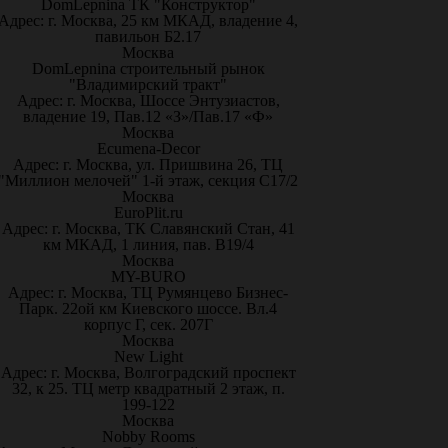
DomLepnina ТК "Конструктор"
Адрес: г. Москва, 25 км МКАД, владение 4,
павильон Б2.17
Москва
DomLepnina строительный рынок
"Владимирский тракт"
Адрес: г. Москва, Шоссе Энтузиастов,
владение 19, Пав.12 «З»/Пав.17 «Ф»
Москва
Ecumena-Decor
Адрес: г. Москва, ул. Пришвина 26, ТЦ
"Миллион мелочей" 1-й этаж, секция С17/2
Москва
EuroPlit.ru
Адрес: г. Москва, ТК Славянский Стан, 41
км МКАД, 1 линия, пав. В19/4
Москва
MY-BURO
Адрес: г. Москва, ТЦ Румянцево Бизнес-
Парк. 22ой км Киевского шоссе. Вл.4
корпус Г, сек. 207Г
Москва
New Light
Адрес: г. Москва, Волгоградский проспект
32, к 25. ТЦ метр квадратный 2 этаж, п.
199-122
Москва
Nobby Rooms