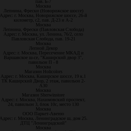
пав. Б-7
Москва
Лепнина, Фрески (Новорижское шоссе)
Адрес: г. Москва, Новорижское шоссе, 26-й
километр, с2, пав. Д-23 и А-2
Москва
Лепнина, Фрески (Павловская Слобода)
Адрес: г. Москва, ул. Ленина, 76/2, село
Павловская Слобода, пав. 19-21
Москва
Лепной Декор
Адрес: г. Москва, Пересечение МКАД и
Варшавское ш-се, "Каширский двор 3",
павильон П - 8
Москва
Магазин Holicolors
Адрес: г. Москва, Каширское шоссе, 19 к.1
ТК Каширский Двор, 2 этаж, павильон 2-
А30
Москва
Магазин Sherwinstore
Адрес: г. Москва, Нахимовский проспект,
24, павильон 3, блок 10с, место 130
Москва
ООО Паркет-Авeню
Адрес: г. Москва, Ленинградское ш, дом 25.
ДТЦ "Ленинградский"
Москва