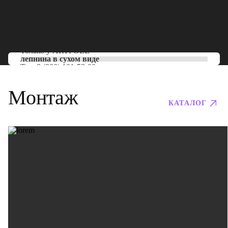
Только у
ARTPOLE
лепнина в сухом виде
Тел:
8 (800) 101-53-00
Монтаж
КАТАЛОГ