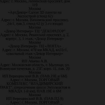
Адрес: г. Москва, Ленинский проспект, дом
119
Москва
«АртДекор» Салон 3D панели на
Экспострой (стенд 62)
Адрес: г. Москва, Нахимовский проспект,
24с1, пав.3, стенд 62 (у 3-го входа)
Москва
«Декор Интерьер» ТЦ "ДЕКОРАТОР"
Адрес: г. Москва, Рязанский проспект, д. 2,
корпус. 3, 1 этаж, «Декор Интерьер»
Москва
«Декор Интерьер» ТЦ «ЛЕНТА»
Адрес: г. Москва, 47й км МКАД, вл31с1,
цокольный этаж «Декор Интерьер»
Москва
ИП Абаева А.В.
Адрес: Московская область, г. Мытищи, ул.
Коммунистическая, д. 25Г, корп. 11, пав. 20
Москва
ИП Верещинский В.В. (ПАВ.19Е и 6М)
Адрес: г. Москва, ТОРГОВЫЙ
КОМПЛЕКС "ВЛАДИМИРСКИЙ
ТРАКТ", (пересечение шоссе Энтузиастов и
МКАДА 1-й км), ПАВ.19Е и 6М
Москва
ИП Верещинский В.В. (ПАВ.П2-9)
Адрес: г. Москва, ТОРГОВЫЙ