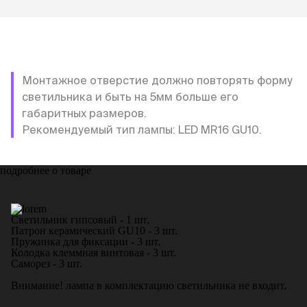
Монтажное отверстие должно повторять форму
светильника и быть на 5мм больше его
габаритных размеров.
Рекомендуемый тип лампы: LED MR16 GU10.
подробнее о товаре
Светильник гипсовый - 1 шт.
Патрон керамический GU10 - 3 шт.
Пружинка для фиксации - 3 шт.
Колодка клеммная винтовая - 3 шт.
Саморез - 3 шт.
Внимание! лампа в комплектацию светильника не входит.