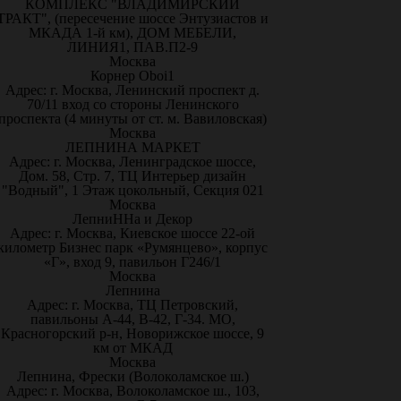
КОМПЛЕКС "ВЛАДИМИРСКИЙ
ТРАКТ", (пересечение шоссе Энтузиастов и
МКАДА 1-й км), ДОМ МЕБЕЛИ,
ЛИНИЯ1, ПАВ.П2-9
Москва
Корнер Oboi1
Адрес: г. Москва, Ленинский проспект д.
70/11 вход со стороны Ленинского
проспекта (4 минуты от ст. м. Вавиловская)
Москва
ЛЕПНИНА МАРКЕТ
Адрес: г. Москва, Ленинградское шоссе,
Дом. 58, Стр. 7, ТЦ Интерьер дизайн
"Водный", 1 Этаж цокольный, Секция 021
Москва
ЛепниННа и Декор
Адрес: г. Москва, Киевское шоссе 22-ой
километр Бизнес парк «Румянцево», корпус
«Г», вход 9, павильон Г246/1
Москва
Лепнина
Адрес: г. Москва, ТЦ Петровский,
павильоны А-44, В-42, Г-34. МО,
Красногорский р-н, Новорижское шоссе, 9
км от МКАД
Москва
Лепнина, Фрески (Волоколамское ш.)
Адрес: г. Москва, Волоколамское ш., 103,