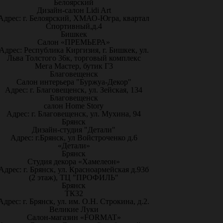
Белоярский
Дизайн-салон Lidi Art
Адрес: г. Белоярский, ХМАО-Югра, квартал
Спортивный,д.4
Бишкек
Салон «ПРЕМЬЕРА»
Адрес: Республика Киргизия, г. Бишкек, ул.
Льва Толстого 36к, торговый комплекс
Мега Мастер, бутик Г3
Благовещенск
Салон интерьера "Буржуа-Декор"
Адрес: г. Благовещенск, ул. Зейская, 134
Благовещенск
салон Home Story
Адрес: г. Благовещенск, ул. Мухина, 94
Брянск
Дизайн-студия "Детали"
Адрес: г.Брянск, ул Войстроченко д.6
«Детали»
Брянск
Студия декора «Хамелеон»
Адрес: г. Брянск, ул. Красноармейская д.93б
(2 этаж), ТЦ "ПРОФИЛЬ"
Брянск
ТК32
Адрес: г. Брянск, ул. им. О.Н. Строкина, д.2.
Великие Луки
Салон-магазин «FORMAT»