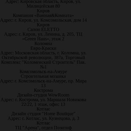
Адрес: Кировская область, Киров, ул.
Милицейская 80
Киров
Компания «Ванная&Комната»
Адрес: г. Киров, ул. Комсомольская, дом 14
Киров
Салон ELETTO
Адрес: г. Киров, ул. Ленина, д. 205, ТЦ
«Green Haus», этаж 2
Коломна
Евро-Краски
Адрес: Московская область, г. Коломна, ул.
Октябрьской революции, 387а, Торговый
Комплекс "Коломенский Строитель" Пав.
№1
Комсомольск-на-Амуре
Строительная мозаика
Адрес: г. Комсомольск-на-Амуре, пр. Мира
13
Кострома
Дизайн-студия WowRoom
Адрес: г. Кострома, ул. Маршала Новикова
22/22, 1 этаж, офис 13
Котлас
Дизайн студия "Home Boutique"
Адрес: г. Котлас, ул. Кузнецова, д. 3
Котлас
ТЦ "Арена", отдел Позитиф