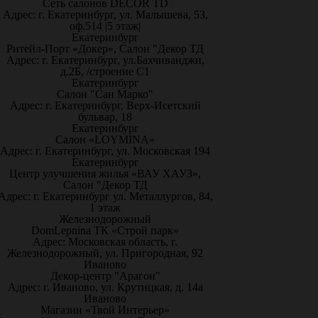
Сеть салонов DECOR TD
Адрес: г. Екатеринбург, ул. Малышева, 53,
оф.514 |5 этаж|
Екатеринбург
Ритейл-Порт «Докер», Салон "Декор ТД
Адрес: г. Екатеринбург, ул.Бахчиванджи,
д.2Б, /строение С1
Екатеринбург
Салон "Сан Марко"
Адрес: г. Екатеринбург, Верх-Исетский
бульвар, 18
Екатеринбург
Салон «LOYMINA»
Адрес: г. Екатеринбург, ул. Московская 194
Екатеринбург
Центр улучшения жилья «ВАУ ХАУЗ»,
Салон "Декор ТД
Адрес: г. Екатеринбург ул. Металлургов, 84,
1 этаж
Железнодорожный
DomLepnina ТК «Строй парк»
Адрес: Московская область, г.
Железнодорожный, ул. Пригородная, 92
Иваново
Декор-центр "Арагон"
Адрес: г. Иваново, ул. Крутицкая, д. 14а
Иваново
Магазин «Твой Интерьер»