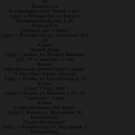
49
Йошкар-Ола
Интерьерный салон "Белый эскиз"
Адрес: г. Йошкар-Ола, ул. Воинов-
Интернационалистов, д. 36
Йошкар-Ола
Торговый дом "Сайвер"
Адрес: г. Йошкар-Ола, ул. Ленинский пр-т,
д.8
Казань
Лепной Декор
Адрес: г. Казань, ул. Хусаина Ямашева,
д.93, ТК «Савиново», 2 таж
Казань
Магазин-склад архитектурного декора
"Статус Кво" (склад Артполе)
Адрес: г. Казань, ул. Горсоветская, д. 33
Казань
Салон "Статус Кв0"
Адрес: г. Казань, ул. Ямашева д. 93, ТК
"Савиново", 2 этаж
Казань
Студия интерьера «My design»
Адрес: г. Казань, ул. Московская, 60
Калининград
"Салон Интерьеров"
Адрес: г. Калининград, ул. Курганская, 3
Калининград