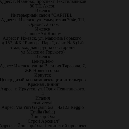
Адрес: г. Иваново, проспект Текстильщиков
80 ТЦ Аксон
Ижевск
Интерьерный салон "CAPITEL"
Адрес: г. Ижевск, ул. Удмуртская 304е, ТЦ
"Орион", 2 этаж
Ижевск
Салон «Art Room»
Адрес: г. Ижевск, ул. Максима Горького,
д.157, ЖК "Ривьера Парк", офис № 5 (1-й
этаж, входная группа со стороны
ул.Максима Горького)
Ижевск
ЦентрДеко
Адрес: Ижевск, улица Василия Тарасова, 7,
ЖК Новый город.
Иркутск
Центр дизайна и комплектации интерьеров
"Красная Линия"
Адрес: г. Иркутск, ул. Юрия Левитанского,
4
Италия
creativewall
Адрес: Via Yuri Gagarin 6/a – 42123 Reggio
Emilia (Italia)
Йошкар-Ола
"Строй Арсенал"
Адрес: г. Йошкар-Ола, Ленинский проспект