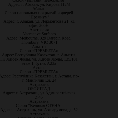
Салон - магазин "Декорация"
Адрес: г. Абакан, ул. Кирова 112/3
Абакан
Салон напольных покрытий и дверей
"Премиум"
Адрес: г. Абакан, ул. Лермонтова 21, к1
офис 266Н
Австралия
Alternative Surfaces
Адрес: Melbourne, 329 Darebin Road,
Thornbury, VIC 3071
Алматы
Салон «ПРЕМЬЕРА»
Адрес: Республика Казахстан, г. Алматы,
ТК Жибек Жолы, ул. Жибек Жолы, 135/10а,
этаж 1, бутик А23а
Астана
Салон «ПРЕМЬЕРА»
Адрес: Республика Казахстан, г. Астана, пр-
т. Мангилик Ел, 24
Астрахань
ОБОИГРАД
Адрес: г. Астрахань, ул.Адмиралтейская
д.46
Астрахань
Салон "Великая СТЕНА"
Адрес: г. Астрахань, ул. Ахшарумова, д. 52
Астрахань