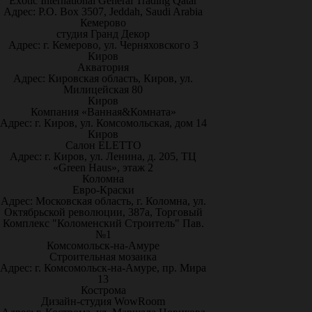
Exotic International General Trading Qatar
Адрес: P.O. Box 3507, Jeddah, Saudi Arabia
Кемерово
студия Гранд Декор
Адрес: г. Кемерово, ул. Черняховского 3
Киров
Акватория
Адрес: Кировская область, Киров, ул.
Милицейская 80
Киров
Компания «Ванная&Комната»
Адрес: г. Киров, ул. Комсомольская, дом 14
Киров
Салон ELETTO
Адрес: г. Киров, ул. Ленина, д. 205, ТЦ
«Green Haus», этаж 2
Коломна
Евро-Краски
Адрес: Московская область, г. Коломна, ул.
Октябрьской революции, 387а, Торговый
Комплекс "Коломенский Строитель" Пав.
№1
Комсомольск-на-Амуре
Строительная мозаика
Адрес: г. Комсомольск-на-Амуре, пр. Мира
13
Кострома
Дизайн-студия WowRoom