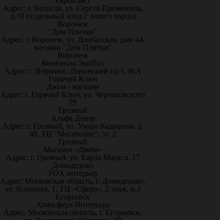
Европласт
Адрес: г. Вологда, ул. Сергея Преминина,
д.10 (отдельный вход с левого торца)
Воронеж
"Дом Плитки"
Адрес: г. Воронеж. ул. Донбасская, дом 44,
магазин "Дом Плитки"
Воронеж
Компания ЭкоПол
Адрес: г. Воронеж, Ленинский пр-т, 96А
Горячий Ключ
Джем - магазин
Адрес: г. Горячий Ключ, ул. Черняховского
79
Грозный
Альфа Декор
Адрес: г. Грозный, ул. Умара Кадырова, д.
48, ТЦ "Мегаполис", эт. 2
Грозный
Магазин «Джем»
Адрес: г. Грозный, ул. Карла Маркса, 17
Домодедово
FOX интерьер
Адрес: Московская область, г. Домодедово,
ул. Корнеева, 1, ТЦ «Сфера», 2 этаж, п.1
Егорьевск
Атмосфера Интерьера
Адрес: Московская область, г. Егорьевск,