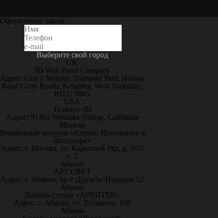
Оформление заказа
Выберите свой город
UK
3D Wall Panel Company
Адрес: Unit 1 Nelsons Transport Yard, Halifax
Road Cross Roads, Keighley, West Yorkshire,
BD22 9BG
USA
Textures-3D
Адрес: 91361 Westlake Village, California
Москва
Фирменный шоурум «Artpole. Инновации в
интерьере»
Адрес: г. Москва, ул. Каретный Ряд, д. 5/10
с. 2
Абакан
АРТ СВЕТ
Адрес: г. Абакан, пр-т Дружбы Народов 52
Абакан
Дизайн-студия «АРХИТЕК»
Адрес: г. Абакан, ул. Пушкина, 100
Абакан