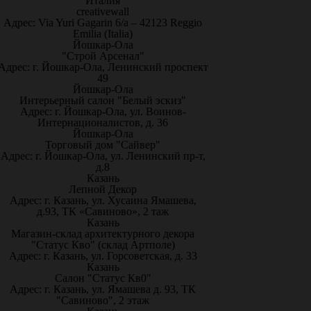
Италия
creativewall
Адрес: Via Yuri Gagarin 6/a – 42123 Reggio
Emilia (Italia)
Йошкар-Ола
"Строй Арсенал"
Адрес: г. Йошкар-Ола, Ленинский проспект
49
Йошкар-Ола
Интерьерный салон "Белый эскиз"
Адрес: г. Йошкар-Ола, ул. Воинов-
Интернационалистов, д. 36
Йошкар-Ола
Торговый дом "Сайвер"
Адрес: г. Йошкар-Ола, ул. Ленинский пр-т,
д.8
Казань
Лепной Декор
Адрес: г. Казань, ул. Хусаина Ямашева,
д.93, ТК «Савиново», 2 таж
Казань
Магазин-склад архитектурного декора
"Статус Кво" (склад Артполе)
Адрес: г. Казань, ул. Горсоветская, д. 33
Казань
Салон "Статус Кв0"
Адрес: г. Казань, ул. Ямашева д. 93, ТК
"Савиново", 2 этаж