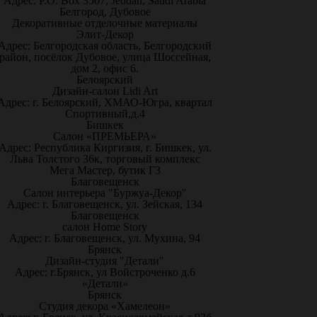
Адрес: P.O. Box 3507, Jeddah, Saudi Arabia
Белгород, Дубовое
Декоративные отделочные материалы
Элит-Декор
Адрес: Белгородская область, Белгородский
район, посёлок Дубовое, улица Шоссейная,
дом 2, офис 6.
Белоярский
Дизайн-салон Lidi Art
Адрес: г. Белоярский, ХМАО-Югра, квартал
Спортивный,д.4
Бишкек
Салон «ПРЕМЬЕРА»
Адрес: Республика Киргизия, г. Бишкек, ул.
Льва Толстого 36к, торговый комплекс
Мега Мастер, бутик Г3
Благовещенск
Салон интерьера "Буржуа-Декор"
Адрес: г. Благовещенск, ул. Зейская, 134
Благовещенск
салон Home Story
Адрес: г. Благовещенск, ул. Мухина, 94
Брянск
Дизайн-студия "Детали"
Адрес: г.Брянск, ул Войстроченко д.6
«Детали»
Брянск
Студия декора «Хамелеон»