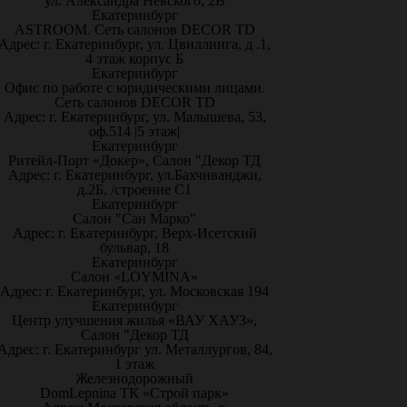
ул. Александра Невского, 2В
Екатеринбург
ASTROOM. Сеть салонов DECOR TD
Адрес: г. Екатеринбург, ул. Цвиллинга, д .1,
4 этаж корпус Б
Екатеринбург
Офис по работе с юридическими лицами.
Сеть салонов DECOR TD
Адрес: г. Екатеринбург, ул. Малышева, 53,
оф.514 |5 этаж|
Екатеринбург
Ритейл-Порт «Докер», Салон "Декор ТД
Адрес: г. Екатеринбург, ул.Бахчиванджи,
д.2Б, /строение С1
Екатеринбург
Салон "Сан Марко"
Адрес: г. Екатеринбург, Верх-Исетский
бульвар, 18
Екатеринбург
Салон «LOYMINA»
Адрес: г. Екатеринбург, ул. Московская 194
Екатеринбург
Центр улучшения жилья «ВАУ ХАУЗ»,
Салон "Декор ТД
Адрес: г. Екатеринбург ул. Металлургов, 84,
1 этаж
Железнодорожный
DomLepnina ТК «Строй парк»