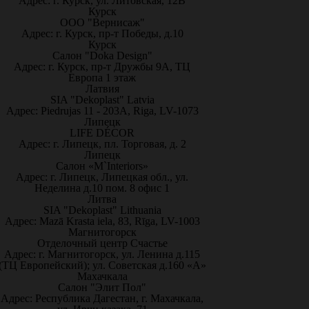
Адрес: г. Курск, ул. Литовская, 12В
Курск
ООО "Вернисаж"
Адрес: г. Курск, пр-т Победы, д.10
Курск
Салон "Doka Design"
Адрес: г. Курск, пр-т Дружбы 9А, ТЦ
Европа 1 этаж
Латвия
SIA "Dekoplast" Latvia
Адрес: Piedrujas 11 - 203A, Riga, LV-1073
Липецк
LIFE DÉCOR
Адрес: г. Липецк, пл. Торговая, д. 2
Липецк
Салон «M`Interiors»
Адрес: г. Липецк, Липецкая обл., ул.
Неделина д.10 пом. 8 офис 1
Литва
SIA "Dekoplast" Lithuania
Адрес: Mazā Krasta iela, 83, Rīga, LV-1003
Магнитогорск
Отделочный центр Счастье
Адрес: г. Магнитогорск, ул. Ленина д.115
(ТЦ Европейский); ул. Советская д.160 «А»
Махачкала
Салон "Элит Пол"
Адрес: Республика Дагестан, г. Махачкала,