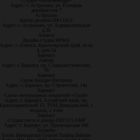
Студия «Brend&design»
Адрес: г. Астрахань, ул. Площадь
декабристов 7
Астрахань
Центр дизайна DECOLE
Адрес: г. Астрахань, ул. Адмиралтейская
д.30
Ачинск
Дизайн-студия ИРМА
Адрес: г. Ачинск, Красноярский край, м-он
4, дом 14
Барнаул
Ампир
Адрес: г. Барнаул, пр. Социалистический,
78
Барнаул
Салон Квадро Интерьер
Адрес: г. Барнаул, пр. Строителей, 14а
Барнаул
Салон интерьерных покрытий «Gaudi»
Адрес: г. Барнаул, Алтайский край, пр.
Красноармейский 15, ТОЦ Демидовский, 1
подъезд, 2 этаж
Барнаул
Студия света и декора DECO LAMP
Адрес: г. Барнаул, ул. Пролетарская 160
Бахрейн
Exotic International General Trading Bahrain