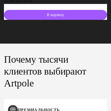
22 200 руб./кв.м.
13
В корзину
Почему тысячи
клиентов выбирают
Artpole
ПРЕМИАЛЬНОСТЬ