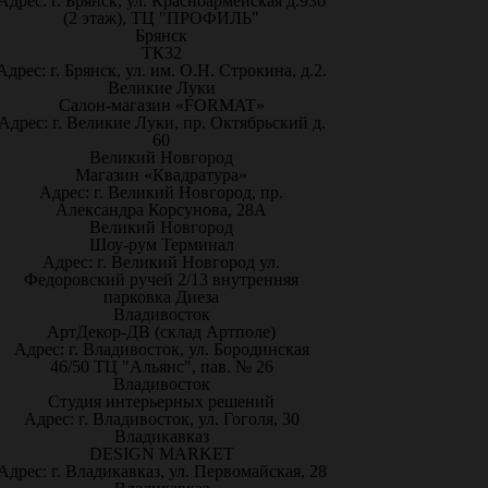
Адрес: г. Брянск, ул. Красноармейская д.93б
(2 этаж), ТЦ "ПРОФИЛЬ"
Брянск
ТК32
Адрес: г. Брянск, ул. им. О.Н. Строкина, д.2.
Великие Луки
Салон-магазин «FORMAT»
Адрес: г. Великие Луки, пр. Октябрьский д.
60
Великий Новгород
Магазин «Квадратура»
Адрес: г. Великий Новгород, пр.
Александра Корсунова, 28А
Великий Новгород
Шоу-рум Терминал
Адрес: г. Великий Новгород ул.
Федоровский ручей 2/13 внутренняя
парковка Диеза
Владивосток
АртДекор-ДВ (склад Артполе)
Адрес: г. Владивосток, ул. Бородинская
46/50 ТЦ "Альянс", пав. № 26
Владивосток
Студия интерьерных решений
Адрес: г. Владивосток, ул. Гоголя, 30
Владикавказ
DESIGN MARKET
Адрес: г. Владикавказ, ул. Первомайская, 28