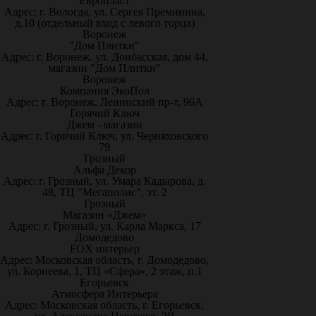
Европласт
Адрес: г. Вологда, ул. Сергея Преминина,
д.10 (отдельный вход с левого торца)
Воронеж
"Дом Плитки"
Адрес: г. Воронеж. ул. Донбасская, дом 44,
магазин "Дом Плитки"
Воронеж
Компания ЭкоПол
Адрес: г. Воронеж, Ленинский пр-т, 96А
Горячий Ключ
Джем - магазин
Адрес: г. Горячий Ключ, ул. Черняховского
79
Грозный
Альфа Декор
Адрес: г. Грозный, ул. Умара Кадырова, д.
48, ТЦ "Мегаполис", эт. 2
Грозный
Магазин «Джем»
Адрес: г. Грозный, ул. Карла Маркса, 17
Домодедово
FOX интерьер
Адрес: Московская область, г. Домодедово,
ул. Корнеева, 1, ТЦ «Сфера», 2 этаж, п.1
Егорьевск
Атмосфера Интерьера
Адрес: Московская область, г. Егорьевск,