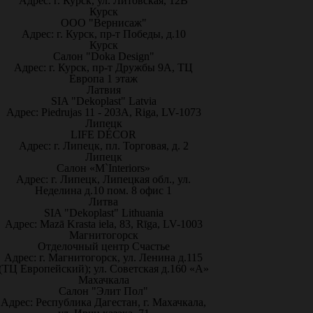
Адрес: г. Курск, ул. Литовская, 12В
Курск
ООО "Вернисаж"
Адрес: г. Курск, пр-т Победы, д.10
Курск
Салон "Doka Design"
Адрес: г. Курск, пр-т Дружбы 9А, ТЦ
Европа 1 этаж
Латвия
SIA "Dekoplast" Latvia
Адрес: Piedrujas 11 - 203A, Riga, LV-1073
Липецк
LIFE DÉCOR
Адрес: г. Липецк, пл. Торговая, д. 2
Липецк
Салон «M`Interiors»
Адрес: г. Липецк, Липецкая обл., ул.
Неделина д.10 пом. 8 офис 1
Литва
SIA "Dekoplast" Lithuania
Адрес: Mazā Krasta iela, 83, Rīga, LV-1003
Магнитогорск
Отделочный центр Счастье
Адрес: г. Магнитогорск, ул. Ленина д.115
(ТЦ Европейский); ул. Советская д.160 «А»
Махачкала
Салон "Элит Пол"
Адрес: Республика Дагестан, г. Махачкала,