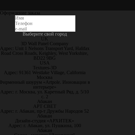
Оформление заказа
Выберите свой город
UK
3D Wall Panel Company
Адрес: Unit 1 Nelsons Transport Yard, Halifax
Road Cross Roads, Keighley, West Yorkshire,
BD22 9BG
USA
Textures-3D
Адрес: 91361 Westlake Village, California
Москва
Фирменный шоурум «Artpole. Инновации в
интерьере»
Адрес: г. Москва, ул. Каретный Ряд, д. 5/10
с. 2
Абакан
АРТ СВЕТ
Адрес: г. Абакан, пр-т Дружбы Народов 52
Абакан
Дизайн-студия «АРХИТЕК»
Адрес: г. Абакан, ул. Пушкина, 100
Абакан