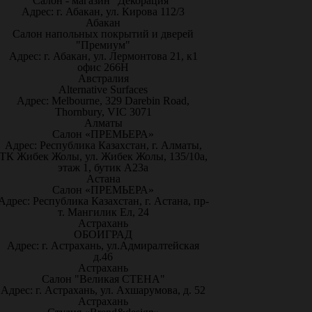
Салон - магазин "Декорация"
Адрес: г. Абакан, ул. Кирова 112/3
Абакан
Салон напольных покрытий и дверей
"Премиум"
Адрес: г. Абакан, ул. Лермонтова 21, к1
офис 266Н
Австралия
Alternative Surfaces
Адрес: Melbourne, 329 Darebin Road,
Thornbury, VIC 3071
Алматы
Салон «ПРЕМЬЕРА»
Адрес: Республика Казахстан, г. Алматы,
ТК Жибек Жолы, ул. Жибек Жолы, 135/10а,
этаж 1, бутик А23а
Астана
Салон «ПРЕМЬЕРА»
Адрес: Республика Казахстан, г. Астана, пр-
т. Мангилик Ел, 24
Астрахань
ОБОИГРАД
Адрес: г. Астрахань, ул.Адмиралтейская
д.46
Астрахань
Салон "Великая СТЕНА"
Адрес: г. Астрахань, ул. Ахшарумова, д. 52
Астрахань