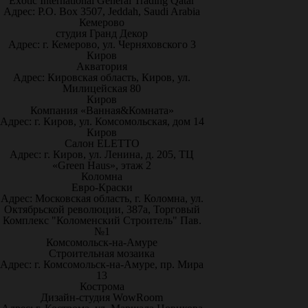
Exotic International General Trading Qatar
Адрес: P.O. Box 3507, Jeddah, Saudi Arabia
Кемерово
студия Гранд Декор
Адрес: г. Кемерово, ул. Черняховского 3
Киров
Акватория
Адрес: Кировская область, Киров, ул.
Милицейская 80
Киров
Компания «Ванная&Комната»
Адрес: г. Киров, ул. Комсомольская, дом 14
Киров
Салон ELETTO
Адрес: г. Киров, ул. Ленина, д. 205, ТЦ
«Green Haus», этаж 2
Коломна
Евро-Краски
Адрес: Московская область, г. Коломна, ул.
Октябрьской революции, 387а, Торговый
Комплекс "Коломенский Строитель" Пав.
№1
Комсомольск-на-Амуре
Строительная мозаика
Адрес: г. Комсомольск-на-Амуре, пр. Мира
13
Кострома
Дизайн-студия WowRoom