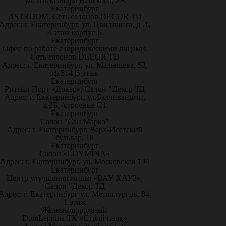
ул. Александра Невского, 2В
Екатеринбург
ASTROOM. Сеть салонов DECOR TD
Адрес: г. Екатеринбург, ул. Цвиллинга, д .1,
4 этаж корпус Б
Екатеринбург
Офис по работе с юридическими лицами.
Сеть салонов DECOR TD
Адрес: г. Екатеринбург, ул. Малышева, 53,
оф.514 |5 этаж|
Екатеринбург
Ритейл-Порт «Докер», Салон "Декор ТД
Адрес: г. Екатеринбург, ул.Бахчиванджи,
д.2Б, /строение С1
Екатеринбург
Салон "Сан Марко"
Адрес: г. Екатеринбург, Верх-Исетский
бульвар, 18
Екатеринбург
Салон «LOYMINA»
Адрес: г. Екатеринбург, ул. Московская 194
Екатеринбург
Центр улучшения жилья «ВАУ ХАУЗ»,
Салон "Декор ТД
Адрес: г. Екатеринбург ул. Металлургов, 84,
1 этаж
Железнодорожный
DomLepnina ТК «Строй парк»