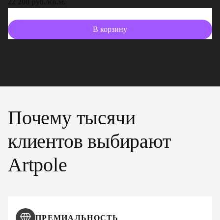
22 200 руб./кв.м.
13
В корзину
Почему тысячи
клиентов выбирают
Artpole
ПРЕМИАЛЬНОСТЬ