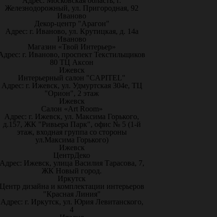
Адрес: Московская область, г.
Железнодорожный, ул. Пригородная, 92
Иваново
Декор-центр "Арагон"
Адрес: г. Иваново, ул. Крутицкая, д. 14а
Иваново
Магазин «Твой Интерьер»
Адрес: г. Иваново, проспект Текстильщиков
80 ТЦ Аксон
Ижевск
Интерьерный салон "CAPITEL"
Адрес: г. Ижевск, ул. Удмуртская 304е, ТЦ
"Орион", 2 этаж
Ижевск
Салон «Art Room»
Адрес: г. Ижевск, ул. Максима Горького,
д.157, ЖК "Ривьера Парк", офис № 5 (1-й
этаж, входная группа со стороны
ул.Максима Горького)
Ижевск
ЦентрДеко
Адрес: Ижевск, улица Василия Тарасова, 7,
ЖК Новый город.
Иркутск
Центр дизайна и комплектации интерьеров
"Красная Линия"
Адрес: г. Иркутск, ул. Юрия Левитанского,
4