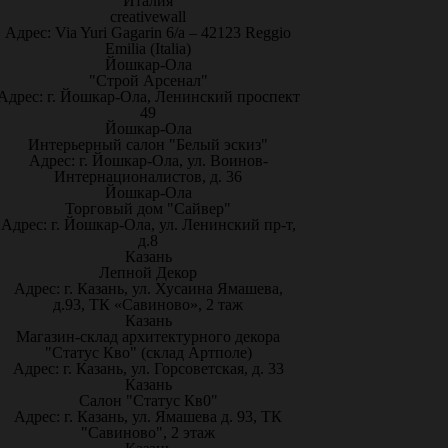
Италия
creativewall
Адрес: Via Yuri Gagarin 6/a – 42123 Reggio
Emilia (Italia)
Йошкар-Ола
"Строй Арсенал"
Адрес: г. Йошкар-Ола, Ленинский проспект
49
Йошкар-Ола
Интерьерный салон "Белый эскиз"
Адрес: г. Йошкар-Ола, ул. Воинов-
Интернационалистов, д. 36
Йошкар-Ола
Торговый дом "Сайвер"
Адрес: г. Йошкар-Ола, ул. Ленинский пр-т,
д.8
Казань
Лепной Декор
Адрес: г. Казань, ул. Хусаина Ямашева,
д.93, ТК «Савиново», 2 таж
Казань
Магазин-склад архитектурного декора
"Статус Кво" (склад Артполе)
Адрес: г. Казань, ул. Горсоветская, д. 33
Казань
Салон "Статус Кв0"
Адрес: г. Казань, ул. Ямашева д. 93, ТК
"Савиново", 2 этаж