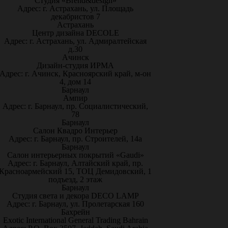
Студия «Brend&design»
Адрес: г. Астрахань, ул. Площадь
декабристов 7
Астрахань
Центр дизайна DECOLE
Адрес: г. Астрахань, ул. Адмиралтейская
д.30
Ачинск
Дизайн-студия ИРМА
Адрес: г. Ачинск, Красноярский край, м-он
4, дом 14
Барнаул
Ампир
Адрес: г. Барнаул, пр. Социалистический,
78
Барнаул
Салон Квадро Интерьер
Адрес: г. Барнаул, пр. Строителей, 14а
Барнаул
Салон интерьерных покрытий «Gaudi»
Адрес: г. Барнаул, Алтайский край, пр.
Красноармейский 15, ТОЦ Демидовский, 1
подъезд, 2 этаж
Барнаул
Студия света и декора DECO LAMP
Адрес: г. Барнаул, ул. Пролетарская 160
Бахрейн
Exotic International General Trading Bahrain