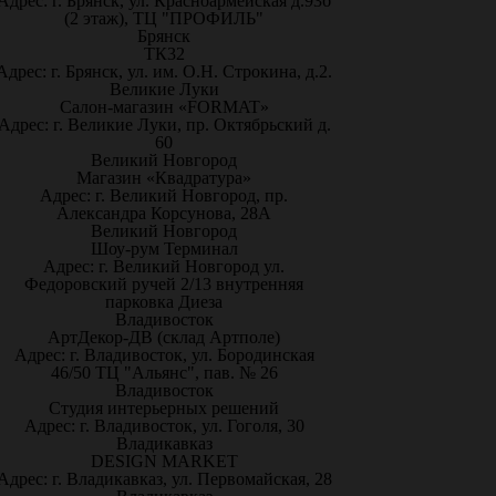
Адрес: г. Брянск, ул. Красноармейская д.93б
(2 этаж), ТЦ "ПРОФИЛЬ"
Брянск
ТК32
Адрес: г. Брянск, ул. им. О.Н. Строкина, д.2.
Великие Луки
Салон-магазин «FORMAT»
Адрес: г. Великие Луки, пр. Октябрьский д.
60
Великий Новгород
Магазин «Квадратура»
Адрес: г. Великий Новгород, пр.
Александра Корсунова, 28А
Великий Новгород
Шоу-рум Терминал
Адрес: г. Великий Новгород ул.
Федоровский ручей 2/13 внутренняя
парковка Диеза
Владивосток
АртДекор-ДВ (склад Артполе)
Адрес: г. Владивосток, ул. Бородинская
46/50 ТЦ "Альянс", пав. № 26
Владивосток
Студия интерьерных решений
Адрес: г. Владивосток, ул. Гоголя, 30
Владикавказ
DESIGN MARKET
Адрес: г. Владикавказ, ул. Первомайская, 28