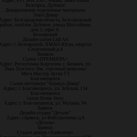
Адрес: P.O. Box 3507, Jeddah, Saudi Arabia
Белгород, Дубовое
Декоративные отделочные материалы
Элит-Декор
Адрес: Белгородская область, Белгородский
район, посёлок Дубовое, улица Шоссейная,
дом 2, офис 6.
Белоярский
Дизайн-салон Lidi Art
Адрес: г. Белоярский, ХМАО-Югра, квартал
Спортивный,д.4
Бишкек
Салон «ПРЕМЬЕРА»
Адрес: Республика Киргизия, г. Бишкек, ул.
Льва Толстого 36к, торговый комплекс
Мега Мастер, бутик Г3
Благовещенск
Салон интерьера "Буржуа-Декор"
Адрес: г. Благовещенск, ул. Зейская, 134
Благовещенск
салон Home Story
Адрес: г. Благовещенск, ул. Мухина, 94
Брянск
Дизайн-студия "Детали"
Адрес: г.Брянск, ул Войстроченко д.6
«Детали»
Брянск
Студия декора «Хамелеон»