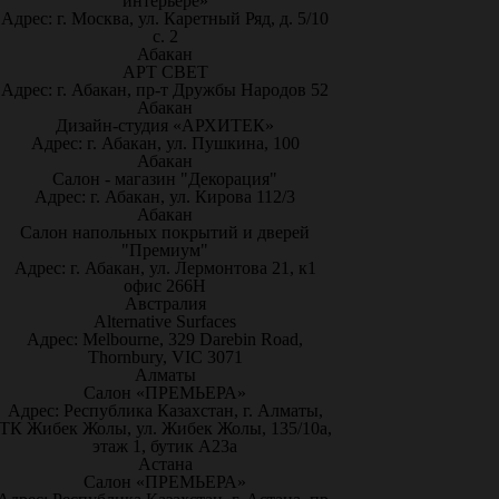
интерьере»
Адрес: г. Москва, ул. Каретный Ряд, д. 5/10
с. 2
Абакан
АРТ СВЕТ
Адрес: г. Абакан, пр-т Дружбы Народов 52
Абакан
Дизайн-студия «АРХИТЕК»
Адрес: г. Абакан, ул. Пушкина, 100
Абакан
Салон - магазин "Декорация"
Адрес: г. Абакан, ул. Кирова 112/3
Абакан
Салон напольных покрытий и дверей
"Премиум"
Адрес: г. Абакан, ул. Лермонтова 21, к1
офис 266Н
Австралия
Alternative Surfaces
Адрес: Melbourne, 329 Darebin Road,
Thornbury, VIC 3071
Алматы
Салон «ПРЕМЬЕРА»
Адрес: Республика Казахстан, г. Алматы,
ТК Жибек Жолы, ул. Жибек Жолы, 135/10а,
этаж 1, бутик А23а
Астана
Салон «ПРЕМЬЕРА»