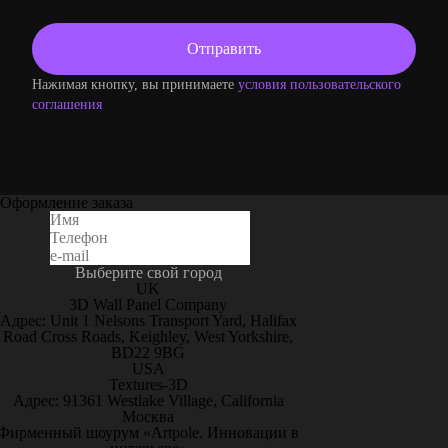
Нажимая кнопку, вы принимаете
условия пользовательского
соглашения
Оформление заказа
Выберите свой город
UK
3D Wall Panel Company
Адрес: Unit 1 Nelsons Transport Yard, Halifax
Road Cross Roads, Keighley, West Yorkshire,
BD22 9BG
USA
Textures-3D
Адрес: 91361 Westlake Village, California
Москва
Фирменный шоурум «Artpole. Инновации в