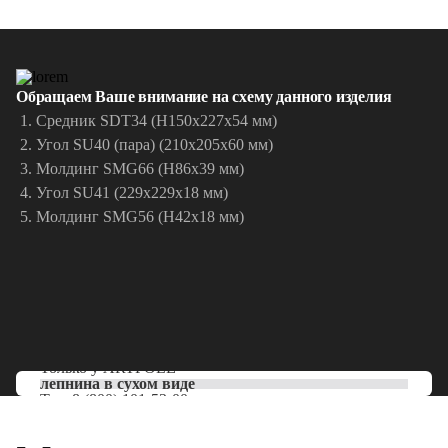
Обращаем Ваше внимание на схему данного изделия
Средник SDT34 (H150x227x54 мм)
Угол SU40 (пара) (210x205x60 мм)
Молдинг SMG66 (H86x39 мм)
Угол SU41 (229x229x18 мм)
Молдинг SMG56 (H42x18 мм)
Только у
ARTPOLE
лепнина в сухом виде
Тел:
8 (800) 101-53-00