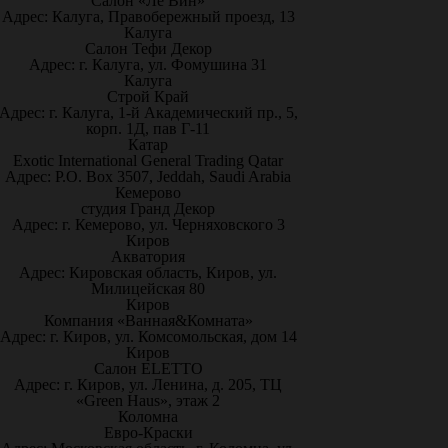
Салон «Ле Вин»
Адрес: Калуга, Правобережный проезд, 13
Калуга
Салон Тефи Декор
Адрес: г. Калуга, ул. Фомушина 31
Калуга
Строй Край
Адрес: г. Калуга, 1-й Академический пр., 5,
корп. 1Д, пав Г-11
Катар
Exotic International General Trading Qatar
Адрес: P.O. Box 3507, Jeddah, Saudi Arabia
Кемерово
студия Гранд Декор
Адрес: г. Кемерово, ул. Черняховского 3
Киров
Акватория
Адрес: Кировская область, Киров, ул.
Милицейская 80
Киров
Компания «Ванная&Комната»
Адрес: г. Киров, ул. Комсомольская, дом 14
Киров
Салон ELETTO
Адрес: г. Киров, ул. Ленина, д. 205, ТЦ
«Green Haus», этаж 2
Коломна
Евро-Краски