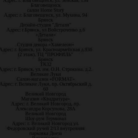
Адрес: г. Благовещенск, ул. Зейская, 134
Благовещенск
салон Home Story
Адрес: г. Благовещенск, ул. Мухина, 94
Брянск
Дизайн-студия "Детали"
Адрес: г.Брянск, ул Войстроченко д.6
«Детали»
Брянск
Студия декора «Хамелеон»
Адрес: г. Брянск, ул. Красноармейская д.93б
(2 этаж), ТЦ "ПРОФИЛЬ"
Брянск
ТК32
Адрес: г. Брянск, ул. им. О.Н. Строкина, д.2.
Великие Луки
Салон-магазин «FORMAT»
Адрес: г. Великие Луки, пр. Октябрьский д.
60
Великий Новгород
Магазин «Квадратура»
Адрес: г. Великий Новгород, пр.
Александра Корсунова, 28А
Великий Новгород
Шоу-рум Терминал
Адрес: г. Великий Новгород ул.
Федоровский ручей 2/13 внутренняя
парковка Диеза