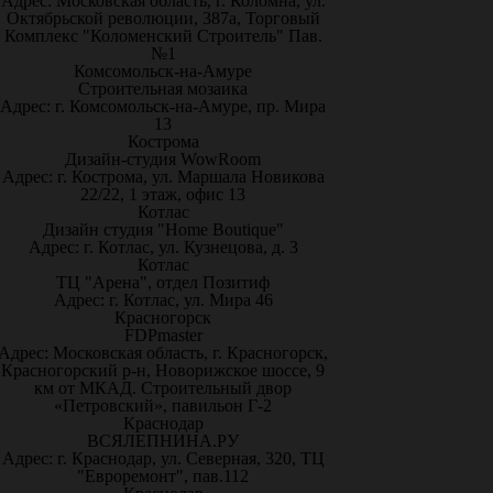
Адрес: Московская область, г. Коломна, ул.
Октябрьской революции, 387а, Торговый
Комплекс "Коломенский Строитель" Пав.
№1
Комсомольск-на-Амуре
Строительная мозаика
Адрес: г. Комсомольск-на-Амуре, пр. Мира
13
Кострома
Дизайн-студия WowRoom
Адрес: г. Кострома, ул. Маршала Новикова
22/22, 1 этаж, офис 13
Котлас
Дизайн студия "Home Boutique"
Адрес: г. Котлас, ул. Кузнецова, д. 3
Котлас
ТЦ "Арена", отдел Позитиф
Адрес: г. Котлас, ул. Мира 46
Красногорск
FDPmaster
Адрес: Московская область, г. Красногорск,
Красногорский р-н, Новорижское шоссе, 9
км от МКАД. Строительный двор
«Петровский», павильон Г-2
Краснодар
ВСЯЛЕПНИНА.РУ
Адрес: г. Краснодар, ул. Северная, 320, ТЦ
"Евроремонт", пав.112