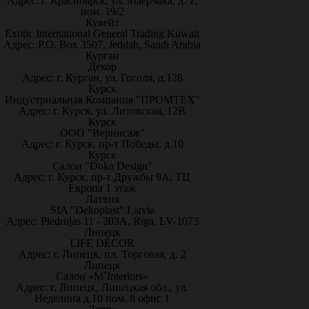
Адрес: г. Красноярск, ул. Маерчака, д. 1,
пом. 19/2
Кувейт
Exotic International General Trading Kuwait
Адрес: P.O. Box 3507, Jeddah, Saudi Arabia
Курган
Декор
Адрес: г. Курган, ул. Гоголя, д.128
Курск
Индустриальная Компания "ПРОМТЕХ"
Адрес: г. Курск, ул. Литовская, 12В
Курск
ООО "Вернисаж"
Адрес: г. Курск, пр-т Победы, д.10
Курск
Салон "Doka Design"
Адрес: г. Курск, пр-т Дружбы 9А, ТЦ
Европа 1 этаж
Латвия
SIA "Dekoplast" Latvia
Адрес: Piedrujas 11 - 203A, Riga, LV-1073
Липецк
LIFE DÉCOR
Адрес: г. Липецк, пл. Торговая, д. 2
Липецк
Салон «M`Interiors»
Адрес: г. Липецк, Липецкая обл., ул.
Неделина д.10 пом. 8 офис 1