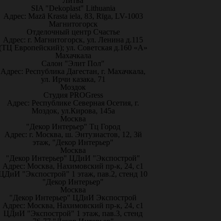
Литва
SIA "Dekoplast" Lithuania
Адрес: Mazā Krasta iela, 83, Rīga, LV-1003
Магнитогорск
Отделочный центр Счастье
Адрес: г. Магнитогорск, ул. Ленина д.115
(ТЦ Европейский); ул. Советская д.160 «А»
Махачкала
Салон "Элит Пол"
Адрес: Республика Дагестан, г. Махачкала,
ул. Ирчи казака, 71
Моздок
Студия PROGress
Адрес: Республике Северная Осетия, г.
Моздок, ул.Кирова, 145а
Москва
"Декор Интерьер" Тц Город
Адрес: г. Москва, ш. Энтузиастов, 12, 3й
этаж, "Декор Интерьер"
Москва
"Декор Интерьер" ЦДиИ "Экспострой"
Адрес: Москва, Нахимовский пр-к, 24, с1
ЦДиИ "Экспострой" 1 этаж, пав.2, стенд 10
"Декор Интерьер"
Москва
"Декор Интерьер" ЦДиИ Экспострой
Адрес: Москва, Нахимовский пр-к, 24, с1
ЦДиИ "Экспострой" 1 этаж, пав.3, стенд