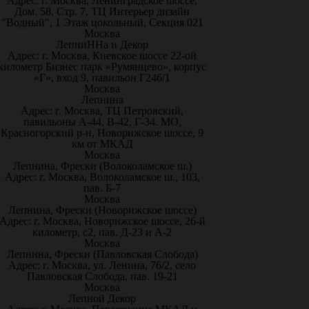
Адрес: г. Москва, Ленинградское шоссе,
Дом. 58, Стр. 7, ТЦ Интерьер дизайн
"Водный", 1 Этаж цокольный, Секция 021
Москва
ЛепниННа и Декор
Адрес: г. Москва, Киевское шоссе 22-ой
километр Бизнес парк «Румянцево», корпус
«Г», вход 9, павильон Г246/1
Москва
Лепнина
Адрес: г. Москва, ТЦ Петровский,
павильоны А-44, В-42, Г-34. МО,
Красногорский р-н, Новорижское шоссе, 9
км от МКАД
Москва
Лепнина, Фрески (Волоколамское ш.)
Адрес: г. Москва, Волоколамское ш., 103,
пав. Б-7
Москва
Лепнина, Фрески (Новорижское шоссе)
Адрес: г. Москва, Новорижское шоссе, 26-й
километр, с2, пав. Д-23 и А-2
Москва
Лепнина, Фрески (Павловская Слобода)
Адрес: г. Москва, ул. Ленина, 76/2, село
Павловская Слобода, пав. 19-21
Москва
Лепной Декор