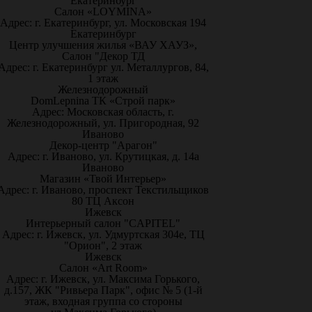
Екатеринбург
Салон «LOYMINA»
Адрес: г. Екатеринбург, ул. Московская 194
Екатеринбург
Центр улучшения жилья «ВАУ ХАУЗ»,
Салон "Декор ТД
Адрес: г. Екатеринбург ул. Металлургов, 84,
1 этаж
Железнодорожный
DomLepnina ТК «Строй парк»
Адрес: Московская область, г.
Железнодорожный, ул. Пригородная, 92
Иваново
Декор-центр "Арагон"
Адрес: г. Иваново, ул. Крутицкая, д. 14а
Иваново
Магазин «Твой Интерьер»
Адрес: г. Иваново, проспект Текстильщиков
80 ТЦ Аксон
Ижевск
Интерьерный салон "CAPITEL"
Адрес: г. Ижевск, ул. Удмуртская 304е, ТЦ
"Орион", 2 этаж
Ижевск
Салон «Art Room»
Адрес: г. Ижевск, ул. Максима Горького,
д.157, ЖК "Ривьера Парк", офис № 5 (1-й
этаж, входная группа со стороны