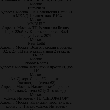
"Миллион мелочей" 1-й этаж, секция С17/2
Москва
EuroPlit.ru
Адрес: г. Москва, ТК Славянский Стан, 41
км МКАД, 1 линия, пав. В19/4
Москва
MY-BURO
Адрес: г. Москва, ТЦ Румянцево Бизнес-
Парк. 22ой км Киевского шоссе. Вл.4
корпус Г, сек. 207Г
Москва
New Light
Адрес: г. Москва, Волгоградский проспект
32, к 25. ТЦ метр квадратный 2 этаж, п.
199-122
Москва
Nobby Rooms
Адрес: г. Москва, Ленинский проспект, дом
119
Москва
«АртДекор» Салон 3D панели на
Экспострой (стенд 62)
Адрес: г. Москва, Нахимовский проспект,
24с1, пав.3, стенд 62 (у 3-го входа)
Москва
«Декор Интерьер» ТЦ "ДЕКОРАТОР"
Адрес: г. Москва, Рязанский проспект, д. 2,
корпус. 3, 1 этаж, «Декор Интерьер»