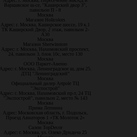
Адрес: г. Москва, Пересечение МКАД и
Варшавское ш-се, "Каширский двор 3",
павильон П - 8
Москва
Магазин Holicolors
Адрес: г. Москва, Каширское шоссе, 19 к.1
ТК Каширский Двор, 2 этаж, павильон 2-
А30
Москва
Магазин Sherwinstore
Адрес: г. Москва, Нахимовский проспект,
24, павильон 3, блок 10с, место 130
Москва
ООО Паркет-Авeню
Адрес: г. Москва, Ленинградское ш, дом 25.
ДТЦ "Ленинградский"
Москва
Официальный дилер Artpole ТЦ
"Экспострой"
Адрес: г. Москва, Нахимовский пр-т, 24 ТЦ
"Экспострой", павильон 2, место № 143
Москва
Прима Лепнина
Адрес: Московская область, г. Подольск,
Проезд Авиаторов 1 «ТК Молоток 2»
Москва
Салон TopDecor
Адрес: г. Москва, ул. Олеко Дундича 25