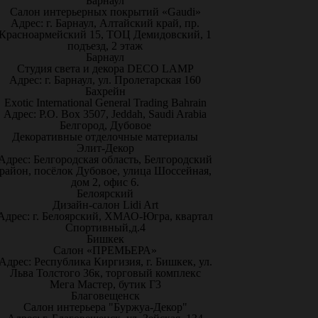
Барнаул
Салон интерьерных покрытий «Gaudi»
Адрес: г. Барнаул, Алтайский край, пр.
Красноармейский 15, ТОЦ Демидовский, 1
подъезд, 2 этаж
Барнаул
Студия света и декора DECO LAMP
Адрес: г. Барнаул, ул. Пролетарская 160
Бахрейн
Exotic International General Trading Bahrain
Адрес: P.O. Box 3507, Jeddah, Saudi Arabia
Белгород, Дубовое
Декоративные отделочные материалы
Элит-Декор
Адрес: Белгородская область, Белгородский
район, посёлок Дубовое, улица Шоссейная,
дом 2, офис 6.
Белоярский
Дизайн-салон Lidi Art
Адрес: г. Белоярский, ХМАО-Югра, квартал
Спортивный,д.4
Бишкек
Салон «ПРЕМЬЕРА»
Адрес: Республика Киргизия, г. Бишкек, ул.
Льва Толстого 36к, торговый комплекс
Мега Мастер, бутик Г3
Благовещенск
Салон интерьера "Буржуа-Декор"