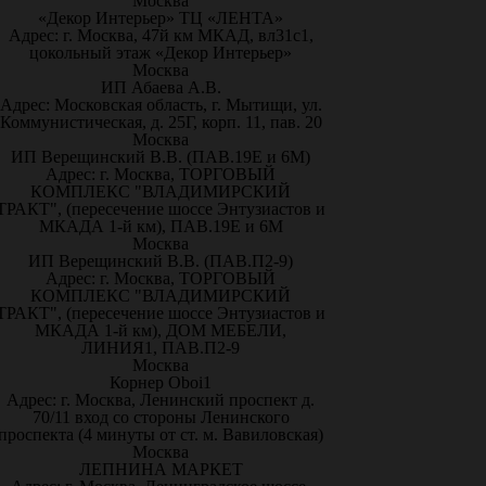
Москва
«Декор Интерьер» ТЦ «ЛЕНТА»
Адрес: г. Москва, 47й км МКАД, вл31с1,
цокольный этаж «Декор Интерьер»
Москва
ИП Абаева А.В.
Адрес: Московская область, г. Мытищи, ул.
Коммунистическая, д. 25Г, корп. 11, пав. 20
Москва
ИП Верещинский В.В. (ПАВ.19Е и 6М)
Адрес: г. Москва, ТОРГОВЫЙ
КОМПЛЕКС "ВЛАДИМИРСКИЙ
ТРАКТ", (пересечение шоссе Энтузиастов и
МКАДА 1-й км), ПАВ.19Е и 6М
Москва
ИП Верещинский В.В. (ПАВ.П2-9)
Адрес: г. Москва, ТОРГОВЫЙ
КОМПЛЕКС "ВЛАДИМИРСКИЙ
ТРАКТ", (пересечение шоссе Энтузиастов и
МКАДА 1-й км), ДОМ МЕБЕЛИ,
ЛИНИЯ1, ПАВ.П2-9
Москва
Корнер Oboi1
Адрес: г. Москва, Ленинский проспект д.
70/11 вход со стороны Ленинского
проспекта (4 минуты от ст. м. Вавиловская)
Москва
ЛЕПНИНА МАРКЕТ