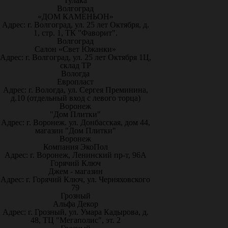
Тулака
Волгоград
«ДОМ КАМЕНЬОН»
Адрес: г. Волгоград, ул. 25 лет Октября, д.
1, стр. 1, ТК "Фаворит".
Волгоград
Салон «Свет Южанки»
Адрес: г. Волгоград, ул. 25 лет Октября 1Ц,
склад ТР
Вологда
Европласт
Адрес: г. Вологда, ул. Сергея Преминина,
д.10 (отдельный вход с левого торца)
Воронеж
"Дом Плитки"
Адрес: г. Воронеж. ул. Донбасская, дом 44,
магазин "Дом Плитки"
Воронеж
Компания ЭкоПол
Адрес: г. Воронеж, Ленинский пр-т, 96А
Горячий Ключ
Джем - магазин
Адрес: г. Горячий Ключ, ул. Черняховского
79
Грозный
Альфа Декор
Адрес: г. Грозный, ул. Умара Кадырова, д.
48, ТЦ "Мегаполис", эт. 2