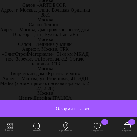
Москва
Салон «ARTDECOR»
Адрес: г. Москва, улица Большая Ордынка
38с1
Москва
Салон Лепнина
Адрес: г. Москва, Дмитровское шоссе, дом.
165, кор. 1, т.ц. Бухта, Пав. 2Е5
Москва
Салон – Лепнина у Милы
Адрес: г. Москва, ТРК
«ЭлитСтройМатериалы», 51-й км МКАД
пос. Заречье, ул.Торговая, с.2, 1 этаж,
павильон С13
Москва
Творческий дом «Красота и уют»
Адрес: г. Москва, ул. Рябиновая, 41, ЭДЦ
Madex (2 этаж прямо от эскалатора эксп. 2-
27, 2-28)
Москва
Центр Дизайна ITALICA
Адрес: г. Москва, ул. Старая Басманная, 20,
к. 1, подъезд 2А
Оформить заказ
Москва
“Artplay” салон 3D панели Артполе
Адрес: г.Москва, ул. Нижняя
0
0
Сыромятническая, стр.12, ШР 111
Каталог
Поиск
Где купить
Избранное
Корзина
Москва