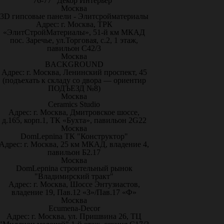
76-77 "Декор Интерьер"
Москва
3D гипсовые панели - Элитсройматериалы
Адрес: г. Москва, ТРК
«ЭлитСтройМатериалы», 51-й км МКАД
пос. Заречье, ул.Торговая, с.2, 1 этаж,
павильон С42/3
Москва
BACKGROUND
Адрес: г. Москва, Ленинский проспект, 45
(подъехать к складу со двора — ориентир
ПОДЪЕЗД №8)
Москва
Ceramics Studio
Адрес: г. Москва, Дмитровское шоссе,
д.165, корп.1, ТК «Бухта», павильон 2G22
Москва
DomLepnina ТК "Конструктор"
Адрес: г. Москва, 25 км МКАД, владение 4,
павильон Б2.17
Москва
DomLepnina строительный рынок
"Владимирский тракт"
Адрес: г. Москва, Шоссе Энтузиастов,
владение 19, Пав.12 «З»/Пав.17 «Ф»
Москва
Ecumena-Decor
Адрес: г. Москва, ул. Пришвина 26, ТЦ