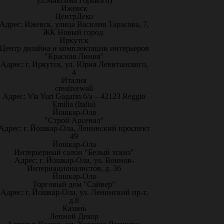
ул.Максима Горького)
Ижевск
ЦентрДеко
Адрес: Ижевск, улица Василия Тарасова, 7,
ЖК Новый город.
Иркутск
Центр дизайна и комплектации интерьеров
"Красная Линия"
Адрес: г. Иркутск, ул. Юрия Левитанского,
4
Италия
creativewall
Адрес: Via Yuri Gagarin 6/a – 42123 Reggio
Emilia (Italia)
Йошкар-Ола
"Строй Арсенал"
Адрес: г. Йошкар-Ола, Ленинский проспект
49
Йошкар-Ола
Интерьерный салон "Белый эскиз"
Адрес: г. Йошкар-Ола, ул. Воинов-
Интернационалистов, д. 36
Йошкар-Ола
Торговый дом "Сайвер"
Адрес: г. Йошкар-Ола, ул. Ленинский пр-т,
д.8
Казань
Лепной Декор