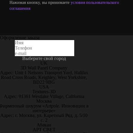
Нажимая кнопку, вы принимаете
условия пользовательского
соглашения
Оформление заказа
Выберите свой город
UK
3D Wall Panel Company
Адрес: Unit 1 Nelsons Transport Yard, Halifax
Road Cross Roads, Keighley, West Yorkshire,
BD22 9BG
USA
Textures-3D
Адрес: 91361 Westlake Village, California
Москва
Фирменный шоурум «Artpole. Инновации в
интерьере»
Адрес: г. Москва, ул. Каретный Ряд, д. 5/10
с. 2
Абакан
АРТ СВЕТ