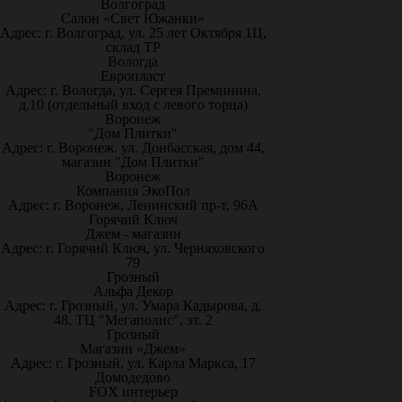
Волгоград
Салон «Свет Южанки»
Адрес: г. Волгоград, ул. 25 лет Октября 1Ц,
склад ТР
Вологда
Европласт
Адрес: г. Вологда, ул. Сергея Преминина,
д.10 (отдельный вход с левого торца)
Воронеж
"Дом Плитки"
Адрес: г. Воронеж. ул. Донбасская, дом 44,
магазин "Дом Плитки"
Воронеж
Компания ЭкоПол
Адрес: г. Воронеж, Ленинский пр-т, 96А
Горячий Ключ
Джем - магазин
Адрес: г. Горячий Ключ, ул. Черняховского
79
Грозный
Альфа Декор
Адрес: г. Грозный, ул. Умара Кадырова, д.
48, ТЦ "Мегаполис", эт. 2
Грозный
Магазин «Джем»
Адрес: г. Грозный, ул. Карла Маркса, 17
Домодедово
FOX интерьер