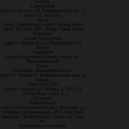
Калуга
Строй Край
Адрес: г. Калуга, 1-й Академический пр., 5,
корп. 1Д, пав Г-11
Катар
Exotic International General Trading Qatar
Адрес: P.O. Box 3507, Jeddah, Saudi Arabia
Кемерово
студия Гранд Декор
Адрес: г. Кемерово, ул. Черняховского 3
Киров
Акватория
Адрес: Кировская область, Киров, ул.
Милицейская 80
Киров
Компания «Ванная&Комната»
Адрес: г. Киров, ул. Комсомольская, дом 14
Киров
Салон ELETTO
Адрес: г. Киров, ул. Ленина, д. 205, ТЦ
«Green Haus», этаж 2
Коломна
Евро-Краски
Адрес: Московская область, г. Коломна, ул.
Октябрьской революции, 387а, Торговый
Комплекс "Коломенский Строитель" Пав.
№1
Комсомольск-на-Амуре