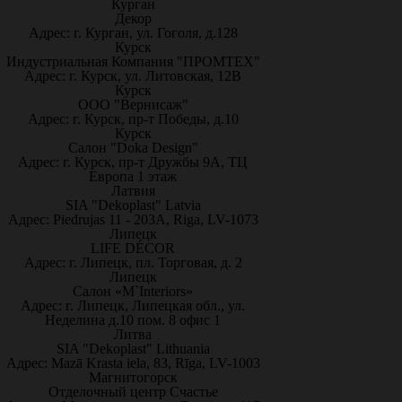
Курган
Декор
Адрес: г. Курган, ул. Гоголя, д.128
Курск
Индустриальная Компания "ПРОМТЕХ"
Адрес: г. Курск, ул. Литовская, 12В
Курск
ООО "Вернисаж"
Адрес: г. Курск, пр-т Победы, д.10
Курск
Салон "Doka Design"
Адрес: г. Курск, пр-т Дружбы 9А, ТЦ
Европа 1 этаж
Латвия
SIA "Dekoplast" Latvia
Адрес: Piedrujas 11 - 203A, Riga, LV-1073
Липецк
LIFE DÉCOR
Адрес: г. Липецк, пл. Торговая, д. 2
Липецк
Салон «M`Interiors»
Адрес: г. Липецк, Липецкая обл., ул.
Неделина д.10 пом. 8 офис 1
Литва
SIA "Dekoplast" Lithuania
Адрес: Mazā Krasta iela, 83, Rīga, LV-1003
Магнитогорск
Отделочный центр Счастье