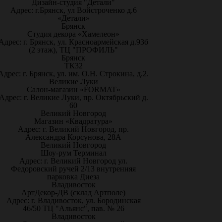
Дизайн-студия "Детали"
Адрес: г.Брянск, ул Войстроченко д.6
«Детали»
Брянск
Студия декора «Хамелеон»
Адрес: г. Брянск, ул. Красноармейская д.93б
(2 этаж), ТЦ "ПРОФИЛЬ"
Брянск
ТК32
Адрес: г. Брянск, ул. им. О.Н. Строкина, д.2.
Великие Луки
Салон-магазин «FORMAT»
Адрес: г. Великие Луки, пр. Октябрьский д.
60
Великий Новгород
Магазин «Квадратура»
Адрес: г. Великий Новгород, пр.
Александра Корсунова, 28А
Великий Новгород
Шоу-рум Терминал
Адрес: г. Великий Новгород ул.
Федоровский ручей 2/13 внутренняя
парковка Диеза
Владивосток
АртДекор-ДВ (склад Артполе)
Адрес: г. Владивосток, ул. Бородинская
46/50 ТЦ "Альянс", пав. № 26
Владивосток