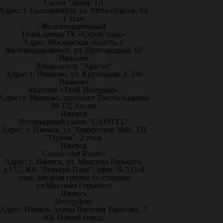
Салон "Декор ТД
Адрес: г. Екатеринбург ул. Металлургов, 84,
1 этаж
Железнодорожный
DomLepnina ТК «Строй парк»
Адрес: Московская область, г.
Железнодорожный, ул. Пригородная, 92
Иваново
Декор-центр "Арагон"
Адрес: г. Иваново, ул. Крутицкая, д. 14а
Иваново
Магазин «Твой Интерьер»
Адрес: г. Иваново, проспект Текстильщиков
80 ТЦ Аксон
Ижевск
Интерьерный салон "CAPITEL"
Адрес: г. Ижевск, ул. Удмуртская 304е, ТЦ
"Орион", 2 этаж
Ижевск
Салон «Art Room»
Адрес: г. Ижевск, ул. Максима Горького,
д.157, ЖК "Ривьера Парк", офис № 5 (1-й
этаж, входная группа со стороны
ул.Максима Горького)
Ижевск
ЦентрДеко
Адрес: Ижевск, улица Василия Тарасова, 7,
ЖК Новый город.