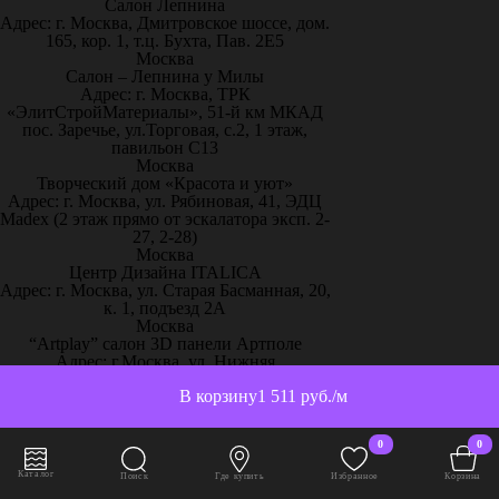
Салон Лепнина
Адрес: г. Москва, Дмитровское шоссе, дом.
165, кор. 1, т.ц. Бухта, Пав. 2Е5
Москва
Салон – Лепнина у Милы
Адрес: г. Москва, ТРК
«ЭлитСтройМатериалы», 51-й км МКАД
пос. Заречье, ул.Торговая, с.2, 1 этаж,
павильон С13
Москва
Творческий дом «Красота и уют»
Адрес: г. Москва, ул. Рябиновая, 41, ЭДЦ
Madex (2 этаж прямо от эскалатора эксп. 2-
27, 2-28)
Москва
Центр Дизайна ITALICA
Адрес: г. Москва, ул. Старая Басманная, 20,
к. 1, подъезд 2А
Москва
“Artplay” салон 3D панели Артполе
Адрес: г.Москва, ул. Нижняя
Сыромятническая, стр.12, ШР 111
В корзину
1 511 руб./м
Москва
“Artpole” 3D панели, 65 км МКАД
Адрес: г. Москва, 65 км МКАД, дом
0
0
выставочный 18/11
Москва
Каталог
Поиск
Где купить
Избранное
Корзина
“Декор-Интерьер” ТЦ «Family Room»