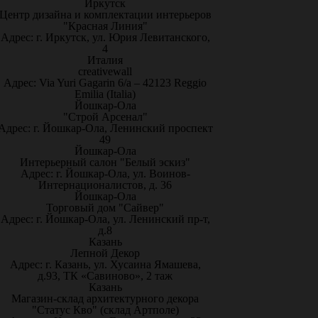
Иркутск
Центр дизайна и комплектации интерьеров
"Красная Линия"
Адрес: г. Иркутск, ул. Юрия Левитанского,
4
Италия
creativewall
Адрес: Via Yuri Gagarin 6/a – 42123 Reggio
Emilia (Italia)
Йошкар-Ола
"Строй Арсенал"
Адрес: г. Йошкар-Ола, Ленинский проспект
49
Йошкар-Ола
Интерьерный салон "Белый эскиз"
Адрес: г. Йошкар-Ола, ул. Воинов-
Интернационалистов, д. 36
Йошкар-Ола
Торговый дом "Сайвер"
Адрес: г. Йошкар-Ола, ул. Ленинский пр-т,
д.8
Казань
Лепной Декор
Адрес: г. Казань, ул. Хусаина Ямашева,
д.93, ТК «Савиново», 2 таж
Казань
Магазин-склад архитектурного декора
"Статус Кво" (склад Артполе)