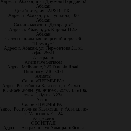
Адрес: г. Абакан, пр-т Дружбы Народов 52
Абакан
Дизайн-студия «АРХИТЕК»
Адрес: г. Абакан, ул. Пушкина, 100
Абакан
Салон - магазин "Декорация"
Адрес: г. Абакан, ул. Кирова 112/3
Абакан
Салон напольных покрытий и дверей
"Премиум"
Адрес: г. Абакан, ул. Лермонтова 21, к1
офис 266Н
Австралия
Alternative Surfaces
Адрес: Melbourne, 329 Darebin Road,
Thornbury, VIC 3071
Алматы
Салон «ПРЕМЬЕРА»
Адрес: Республика Казахстан, г. Алматы,
ТК Жибек Жолы, ул. Жибек Жолы, 135/10а,
этаж 1, бутик А23а
Астана
Салон «ПРЕМЬЕРА»
Адрес: Республика Казахстан, г. Астана, пр-
т. Мангилик Ел, 24
Астрахань
ОБОИГРАД
Адрес: г. Астрахань, ул.Адмиралтейская