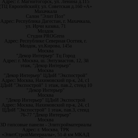
Адрес: г. Магнитогорск, ул. Ленина д.115
(ТЦ Европейский); ул. Советская д.160 «А»
Махачкала
Салон "Элит Пол"
Адрес: Республика Дагестан, г. Махачкала,
ул. Ирчи казака, 71
Моздок
Студия PROGress
Адрес: Республике Северная Осетия, г.
Моздок, ул.Кирова, 145а
Москва
"Декор Интерьер" Тц Город
Адрес: г. Москва, ш. Энтузиастов, 12, 3й
этаж, "Декор Интерьер"
Москва
"Декор Интерьер" ЦДиИ "Экспострой"
Адрес: Москва, Нахимовский пр-к, 24, с1
ЦДиИ "Экспострой" 1 этаж, пав.2, стенд 10
"Декор Интерьер"
Москва
"Декор Интерьер" ЦДиИ Экспострой
Адрес: Москва, Нахимовский пр-к, 24, с1
ЦДиИ "Экспострой" 1 этаж, пав.3, стенд
76-77 "Декор Интерьер"
Москва
3D гипсовые панели - Элитсройматериалы
Адрес: г. Москва, ТРК
«ЭлитСтройМатериалы», 51-й км МКАД