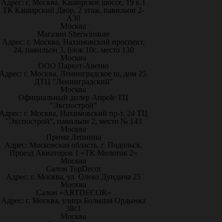
Адрес: г. Москва, Каширское шоссе, 19 к.1
ТК Каширский Двор, 2 этаж, павильон 2-
А30
Москва
Магазин Sherwinstore
Адрес: г. Москва, Нахимовский проспект,
24, павильон 3, блок 10с, место 130
Москва
ООО Паркет-Авeню
Адрес: г. Москва, Ленинградское ш, дом 25.
ДТЦ "Ленинградский"
Москва
Официальный дилер Artpole ТЦ
"Экспострой"
Адрес: г. Москва, Нахимовский пр-т, 24 ТЦ
"Экспострой", павильон 2, место № 143
Москва
Прима Лепнина
Адрес: Московская область, г. Подольск,
Проезд Авиаторов 1 «ТК Молоток 2»
Москва
Салон TopDecor
Адрес: г. Москва, ул. Олеко Дундича 25
Москва
Салон «ARTDECOR»
Адрес: г. Москва, улица Большая Ордынка
38с1
Москва