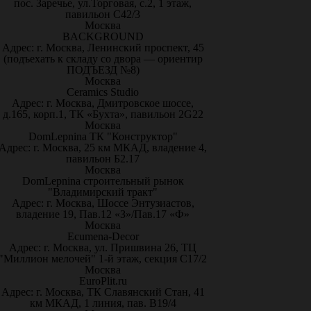
пос. Заречье, ул.Торговая, с.2, 1 этаж,
павильон С42/3
Москва
BACKGROUND
Адрес: г. Москва, Ленинский проспект, 45
(подъехать к складу со двора — ориентир
ПОДЪЕЗД №8)
Москва
Ceramics Studio
Адрес: г. Москва, Дмитровское шоссе,
д.165, корп.1, ТК «Бухта», павильон 2G22
Москва
DomLepnina ТК "Конструктор"
Адрес: г. Москва, 25 км МКАД, владение 4,
павильон Б2.17
Москва
DomLepnina строительный рынок
"Владимирский тракт"
Адрес: г. Москва, Шоссе Энтузиастов,
владение 19, Пав.12 «З»/Пав.17 «Ф»
Москва
Ecumena-Decor
Адрес: г. Москва, ул. Пришвина 26, ТЦ
"Миллион мелочей" 1-й этаж, секция С17/2
Москва
EuroPlit.ru
Адрес: г. Москва, ТК Славянский Стан, 41
км МКАД, 1 линия, пав. В19/4