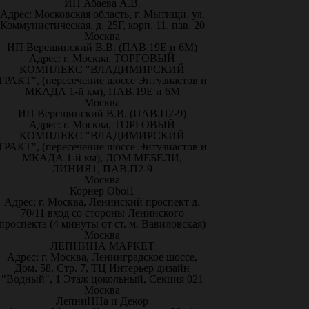
ИП Абаева А.В.
Адрес: Московская область, г. Мытищи, ул.
Коммунистическая, д. 25Г, корп. 11, пав. 20
Москва
ИП Верещинский В.В. (ПАВ.19Е и 6М)
Адрес: г. Москва, ТОРГОВЫЙ
КОМПЛЕКС "ВЛАДИМИРСКИЙ
ТРАКТ", (пересечение шоссе Энтузиастов и
МКАДА 1-й км), ПАВ.19Е и 6М
Москва
ИП Верещинский В.В. (ПАВ.П2-9)
Адрес: г. Москва, ТОРГОВЫЙ
КОМПЛЕКС "ВЛАДИМИРСКИЙ
ТРАКТ", (пересечение шоссе Энтузиастов и
МКАДА 1-й км), ДОМ МЕБЕЛИ,
ЛИНИЯ1, ПАВ.П2-9
Москва
Корнер Oboi1
Адрес: г. Москва, Ленинский проспект д.
70/11 вход со стороны Ленинского
проспекта (4 минуты от ст. м. Вавиловская)
Москва
ЛЕПНИНА МАРКЕТ
Адрес: г. Москва, Ленинградское шоссе,
Дом. 58, Стр. 7, ТЦ Интерьер дизайн
"Водный", 1 Этаж цокольный, Секция 021
Москва
ЛепниННа и Декор