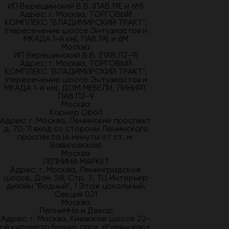
ИП Верещинский В.В. (ПАВ.19Е и 6М)
Адрес: г. Москва, ТОРГОВЫЙ
КОМПЛЕКС "ВЛАДИМИРСКИЙ ТРАКТ",
(пересечение шоссе Энтузиастов и
МКАДА 1-й км), ПАВ.19Е и 6М
Москва
ИП Верещинский В.В. (ПАВ.П2-9)
Адрес: г. Москва, ТОРГОВЫЙ
КОМПЛЕКС "ВЛАДИМИРСКИЙ ТРАКТ",
(пересечение шоссе Энтузиастов и
МКАДА 1-й км), ДОМ МЕБЕЛИ, ЛИНИЯ1,
ПАВ.П2-9
Москва
Корнер Oboi1
Адрес: г. Москва, Ленинский проспект
д. 70/11 вход со стороны Ленинского
проспекта (4 минуты от ст. м.
Вавиловская)
Москва
ЛЕПНИНА МАРКЕТ
Адрес: г. Москва, Ленинградское
шоссе, Дом. 58, Стр. 7, ТЦ Интерьер
дизайн "Водный", 1 Этаж цокольный,
Секция 021
Москва
ЛепниННа и Декор
Адрес: г. Москва, Киевское шоссе 22-
ой километр Бизнес парк «Румянцево»,