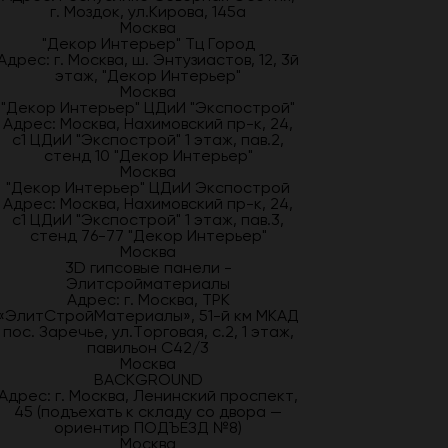
г. Моздок, ул.Кирова, 145а
Москва
"Декор Интерьер" Тц Город
Адрес: г. Москва, ш. Энтузиастов, 12, 3й
этаж, "Декор Интерьер"
Москва
"Декор Интерьер" ЦДиИ "Экспострой"
Адрес: Москва, Нахимовский пр-к, 24,
с1 ЦДиИ "Экспострой" 1 этаж, пав.2,
стенд 10 "Декор Интерьер"
Москва
"Декор Интерьер" ЦДиИ Экспострой
Адрес: Москва, Нахимовский пр-к, 24,
с1 ЦДиИ "Экспострой" 1 этаж, пав.3,
стенд 76-77 "Декор Интерьер"
Москва
3D гипсовые панели -
Элитсройматериалы
Адрес: г. Москва, ТРК
«ЭлитСтройМатериалы», 51-й км МКАД
пос. Заречье, ул.Торговая, с.2, 1 этаж,
павильон С42/3
Москва
BACKGROUND
Адрес: г. Москва, Ленинский проспект,
45 (подъехать к складу со двора —
ориентир ПОДЪЕЗД №8)
Москва