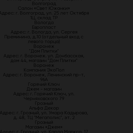
Волгоград
Салон «Свет Южанки»
Адрес: г. Волгоград, ул. 25 лет Октября
1Ц, склад ТР
Вологда
Европласт
Адрес: г. Вологда, ул. Сергея
Преминина, д.10 (отдельный вход с
левого торца)
Воронеж
"Дом Плитки"
Адрес: г. Воронеж. ул. Донбасская,
дом 44, магазин "Дом Плитки"
Воронеж
Компания ЭкоПол
Адрес: г. Воронеж, Ленинский пр-т,
96А
Горячий Ключ
Джем - магазин
Адрес: г. Горячий Ключ, ул.
Черняховского 79
Грозный
Альфа Декор
Адрес: г. Грозный, ул. Умара Кадырова,
д. 48, ТЦ "Мегаполис", эт. 2
Грозный
Магазин «Джем»
Адрес: г. Грозный, ул. Карла Маркса, 17