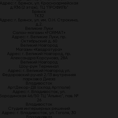
Адрес: г. Брянск, ул. Красноармейская
д.93б (2 этаж), ТЦ "ПРОФИЛЬ"
Брянск
ТК32
Адрес: г. Брянск, ул. им. О.Н. Строкина,
д.2.
Великие Луки
Салон-магазин «FORMAT»
Адрес: г. Великие Луки, пр.
Октябрьский д. 60
Великий Новгород
Магазин «Квадратура»
Адрес: г. Великий Новгород, пр.
Александра Корсунова, 28А
Великий Новгород
Шоу-рум Терминал
Адрес: г. Великий Новгород ул.
Федоровский ручей 2/13 внутренняя
парковка Диеза
Владивосток
АртДекор-ДВ (склад Артполе)
Адрес: г. Владивосток, ул.
Бородинская 46/50 ТЦ "Альянс", пав. №
26
Владивосток
Студия интерьерных решений
Адрес: г. Владивосток, ул. Гоголя, 30
Владикавказ