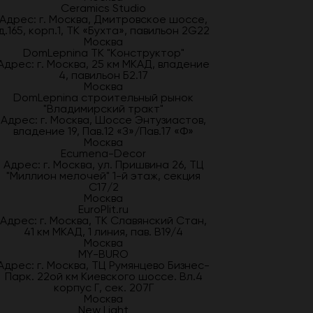
Ceramics Studio
Адрес: г. Москва, Дмитровское шоссе,
д.165, корп.1, ТК «Бухта», павильон 2G22
Москва
DomLepnina ТК "Конструктор"
Адрес: г. Москва, 25 км МКАД, владение
4, павильон Б2.17
Москва
DomLepnina строительный рынок
"Владимирский тракт"
Адрес: г. Москва, Шоссе Энтузиастов,
владение 19, Пав.12 «З»/Пав.17 «Ф»
Москва
Ecumena-Decor
Адрес: г. Москва, ул. Пришвина 26, ТЦ
"Миллион мелочей" 1-й этаж, секция
С17/2
Москва
EuroPlit.ru
Адрес: г. Москва, ТК Славянский Стан,
41 км МКАД, 1 линия, пав. В19/4
Москва
MY-BURO
Адрес: г. Москва, ТЦ Румянцево Бизнес-
Парк. 22ой км Киевского шоссе. Вл.4
корпус Г, сек. 207Г
Москва
New Light