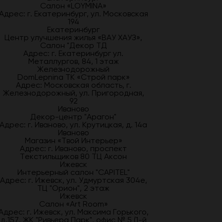
Салон «LOYMINA»
Адрес: г. Екатеринбург, ул. Московская
194
Екатеринбург
Центр улучшения жилья «ВАУ ХАУЗ»,
Салон "Декор ТД
Адрес: г. Екатеринбург ул.
Металлургов, 84, 1 этаж
Железнодорожный
DomLepnina ТК «Строй парк»
Адрес: Московская область, г.
Железнодорожный, ул. Пригородная,
92
Иваново
Декор-центр "Арагон"
Адрес: г. Иваново, ул. Крутицкая, д. 14а
Иваново
Магазин «Твой Интерьер»
Адрес: г. Иваново, проспект
Текстильщиков 80 ТЦ Аксон
Ижевск
Интерьерный салон "CAPITEL"
Адрес: г. Ижевск, ул. Удмуртская 304е,
ТЦ "Орион", 2 этаж
Ижевск
Салон «Art Room»
Адрес: г. Ижевск, ул. Максима Горького,
д.157, ЖК "Ривьера Парк", офис № 5 (1-й