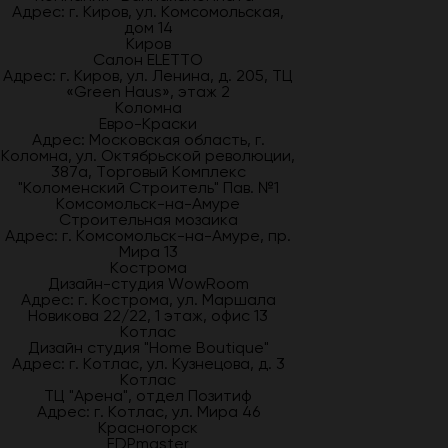
Адрес: г. Киров, ул. Комсомольская,
дом 14
Киров
Салон ELETTO
Адрес: г. Киров, ул. Ленина, д. 205, ТЦ
«Green Haus», этаж 2
Коломна
Евро-Краски
Адрес: Московская область, г.
Коломна, ул. Октябрьской революции,
387а, Торговый Комплекс
"Коломенский Строитель" Пав. №1
Комсомольск-на-Амуре
Строительная мозаика
Адрес: г. Комсомольск-на-Амуре, пр.
Мира 13
Кострома
Дизайн-студия WowRoom
Адрес: г. Кострома, ул. Маршала
Новикова 22/22, 1 этаж, офис 13
Котлас
Дизайн студия "Home Boutique"
Адрес: г. Котлас, ул. Кузнецова, д. 3
Котлас
ТЦ "Арена", отдел Позитиф
Адрес: г. Котлас, ул. Мира 46
Красногорск
FDPmaster