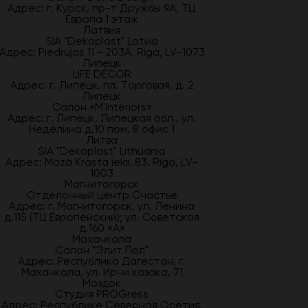
Адрес: г. Курск, пр-т Дружбы 9А, ТЦ
Европа 1 этаж
Латвия
SIA "Dekoplast" Latvia
Адрес: Piedrujas 11 - 203A, Riga, LV-1073
Липецк
LIFE DÉCOR
Адрес: г. Липецк, пл. Торговая, д. 2
Липецк
Салон «M`Interiors»
Адрес: г. Липецк, Липецкая обл., ул.
Неделина д.10 пом. 8 офис 1
Литва
SIA "Dekoplast" Lithuania
Адрес: Mazā Krasta iela, 83, Rīga, LV-
1003
Магнитогорск
Отделочный центр Счастье
Адрес: г. Магнитогорск, ул. Ленина
д.115 (ТЦ Европейский); ул. Советская
д.160 «А»
Махачкала
Салон "Элит Пол"
Адрес: Республика Дагестан, г.
Махачкала, ул. Ирчи казака, 71
Моздок
Студия PROGress
Адрес: Республике Северная Осетия,