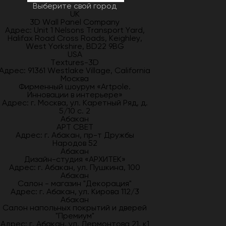
Выберите свой город
UK
3D Wall Panel Company
Адрес: Unit 1 Nelsons Transport Yard,
Halifax Road Cross Roads, Keighley,
West Yorkshire, BD22 9BG
USA
Textures-3D
Адрес: 91361 Westlake Village, California
Москва
Фирменный шоурум «Artpole.
Инновации в интерьере»
Адрес: г. Москва, ул. Каретный Ряд, д.
5/10 с. 2
Абакан
АРТ СВЕТ
Адрес: г. Абакан, пр-т Дружбы
Народов 52
Абакан
Дизайн-студия «АРХИТЕК»
Адрес: г. Абакан, ул. Пушкина, 100
Абакан
Салон - магазин "Декорация"
Адрес: г. Абакан, ул. Кирова 112/3
Абакан
Салон напольных покрытий и дверей
"Премиум"
Адрес: г. Абакан, ул. Лермонтова 21, к1