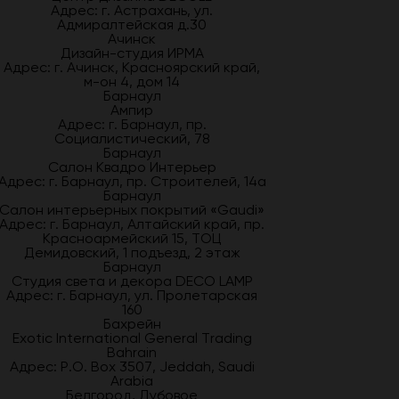
Адрес: г. Астрахань, ул.
Адмиралтейская д.30
Ачинск
Дизайн-студия ИРМА
Адрес: г. Ачинск, Красноярский край,
м-он 4, дом 14
Барнаул
Ампир
Адрес: г. Барнаул, пр.
Социалистический, 78
Барнаул
Салон Квадро Интерьер
Адрес: г. Барнаул, пр. Строителей, 14а
Барнаул
Салон интерьерных покрытий «Gaudi»
Адрес: г. Барнаул, Алтайский край, пр.
Красноармейский 15, ТОЦ
Демидовский, 1 подъезд, 2 этаж
Барнаул
Студия света и декора DECO LAMP
Адрес: г. Барнаул, ул. Пролетарская
160
Бахрейн
Exotic International General Trading
Bahrain
Адрес: P.O. Box 3507, Jeddah, Saudi
Arabia
Белгород, Дубовое