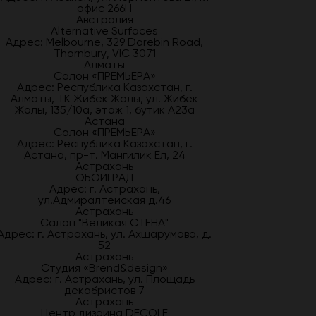
офис 266Н
Австралия
Alternative Surfaces
Адрес: Melbourne, 329 Darebin Road,
Thornbury, VIC 3071
Алматы
Салон «ПРЕМЬЕРА»
Адрес: Республика Казахстан, г.
Алматы, ТК Жибек Жолы, ул. Жибек
Жолы, 135/10а, этаж 1, бутик А23а
Астана
Салон «ПРЕМЬЕРА»
Адрес: Республика Казахстан, г.
Астана, пр-т. Мангилик Ел, 24
Астрахань
ОБОИГРАД
Адрес: г. Астрахань,
ул.Адмиралтейская д.46
Астрахань
Салон "Великая СТЕНА"
Адрес: г. Астрахань, ул. Ахшарумова, д.
52
Астрахань
Студия «Brend&design»
Адрес: г. Астрахань, ул. Площадь
декабристов 7
Астрахань
Центр дизайна DECOLE