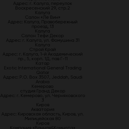
Адрес: г. Калуга, переулок
Воскресенский 29, стр.2
Калуга
Салон «Ле Вин»
Адрес: Калуга, Правобережный
проезд, 13
Калуга
Салон Тефи Декор
Адрес: г. Калуга, ул. Фомушина 31
Калуга
Строй Край
Адрес: г. Калуга, 1-й Академический
пр., 5, корп. 1Д, пав Г-11
Катар
Exotic International General Trading
Qatar
Адрес: P.O. Box 3507, Jeddah, Saudi
Arabia
Кемерово
студия Гранд Декор
Адрес: г. Кемерово, ул. Черняховского
3
Киров
Акватория
Адрес: Кировская область, Киров, ул.
Милицейская 80
Киров
Компания «Ванная&Комната»