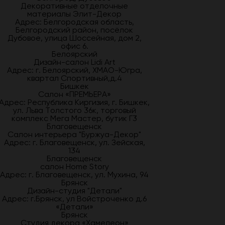
Декоративные отделочные
материалы Элит-Декор
Адрес: Белгородская область,
Белгородский район, посёлок
Дубовое, улица Шоссейная, дом 2,
офис 6.
Белоярский
Дизайн-салон Lidi Art
Адрес: г. Белоярский, ХМАО-Югра,
квартал Спортивный,д.4
Бишкек
Салон «ПРЕМЬЕРА»
Адрес: Республика Киргизия, г. Бишкек,
ул. Льва Толстого 36к, торговый
комплекс Мега Мастер, бутик Г3
Благовещенск
Салон интерьера "Буржуа-Декор"
Адрес: г. Благовещенск, ул. Зейская,
134
Благовещенск
салон Home Story
Адрес: г. Благовещенск, ул. Мухина, 94
Брянск
Дизайн-студия "Детали"
Адрес: г.Брянск, ул Войстроченко д.6
«Детали»
Брянск
Студия декора «Хамелеон»